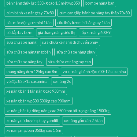
bàn nâng thủy lực 350kg cao 1.5 mét wp350
bơm xe nâng bàn
cùm bánh xe nâng tay 70x80
cùm càng lắp bánh xe nâng tay thấp 70x80
cẩu móc động cơ mini 1 tấn
cẩu thủy lực mini bằng tay 1 tấn
cốt lắp tay bơm
giá thang nâng siêu thị
lốp xe nâng 600-9
sửa chữa xe nâng
sửa chữa xe nâng di chuyển phuy
sửa chữa xe nâng mặt bàn
sửa chữa xe nâng phuy
sửa chữa xe nâng tay
sửa chữa xe nâng tay cao
thang nâng đơn 125kg cao 8m
vỏ xe nâng bánh đặc 700-12casumina
vỏ đặc 825-15 casumina
xe nâng 2x
xe nâng bàn 1 tấn nâng cao 950mm
xe nâng bàn wp500 500kg cao 900mm
xe nâng bán tự động nâng cao 2500mm tải trọng nâng 1500kg
xe nâng di chuyển phuy gamlift
xe nâng gắn cân 2.5 tấn
xe nâng mặt bàn 350kg cao 1.5m