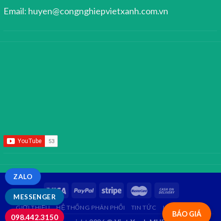
Email: huyen@congnghiepvietxanh.com.vn
ZALO
MESSENGER
GIỚI THIỆU
HỆ THỐNG PHÂN PHỐI
TIN TỨC
LIÊN HỆ
FAQ
BÁO GIÁ
098.442.3150