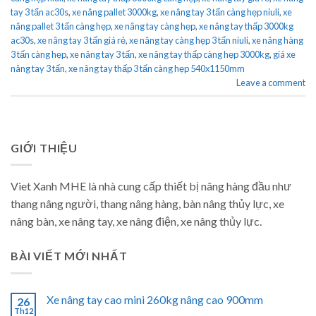
tay 3 tấn ac30s
,
xe nâng pallet 3000kg
,
xe nâng tay 3 tấn càng hẹp niuli
,
xe
nâng pallet 3 tấn càng hẹp
,
xe nâng tay càng hẹp
,
xe nâng tay thấp 3000kg
ac30s
,
xe nâng tay 3 tấn giá rẻ
,
xe nâng tay càng hẹp 3 tấn niuli
,
xe nâng hàng
3 tấn càng hẹp
,
xe nâng tay 3 tấn
,
xe nâng tay thấp càng hẹp 3000kg
,
giá xe
nâng tay 3 tấn
,
xe nâng tay thấp 3 tấn càng hẹp 540x1150mm
Leave a comment
GIỚI THIỆU
Viet Xanh MHE là nhà cung cấp thiết bị nâng hàng đầu như
thang nâng người, thang nâng hàng, bàn nâng thủy lực, xe
nâng bàn, xe nâng tay, xe nâng điện, xe nâng thủy lực.
BÀI VIẾT MỚI NHẤT
Xe nâng tay cao mini 260kg nâng cao 900mm
26
Th12