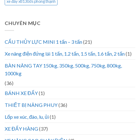
xe đẩy xtl130ds phong thạnh
CHUYÊN MỤC
CẨU THỦY LỰC MINI 1 tấn – 3 tấn
(21)
Xe nâng điện đứng lái 1 tấn, 1.2 tấn, 1.5 tấn, 1.6 tấn, 2 tấn
(1)
BÀN NÂNG TAY 150kg, 350kg, 500kg, 750kg, 800kg,
1000kg
(36)
BÁNH XE ĐẨY
(1)
THIẾT BỊ NÂNG PHUY
(36)
Lốp xe xúc, đào, lu, ủi
(1)
XE ĐẨY HÀNG
(37)