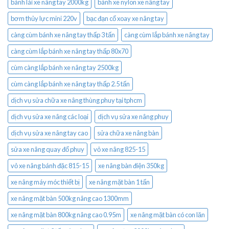
bánh lái xe nâng tay 2000kg
bánh xe nylon xe nâng tay
bơm thủy lực mini 220v
bạc đạn cổ xoay xe nâng tay
càng cùm bánh xe nâng tay thấp 3 tấn
càng cùm lắp bánh xe nâng tay
càng cùm lắp bánh xe nâng tay thấp 80x70
cùm càng lắp bánh xe nâng tay 2500kg
cùm càng lắp bánh xe nâng tay thấp 2.5 tấn
dịch vụ sửa chữa xe nâng thùng phuy tại tphcm
dịch vụ sửa xe nâng các loại
dịch vụ sửa xe nâng phuy
dịch vụ sửa xe nâng tay cao
sửa chữa xe nâng bàn
sửa xe nâng quay đổ phuy
vỏ xe nâng 825-15
vỏ xe nâng bánh đặc 815-15
xe nâng bàn điện 350kg
xe nâng máy móc thiết bị
xe nâng mặt bàn 1 tấn
xe nâng mặt bàn 500kg nâng cao 1300mm
xe nâng mặt bàn 800kg nâng cao 0.95m
xe nâng mặt bàn có con lăn