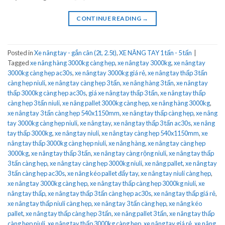
CONTINUE READING
→
Posted in
Xe nâng tay - gắn cân (2t, 2.5t)
,
XE NÂNG TAY 1 tấn - 5 tấn
|
Tagged
xe nâng hàng 3000kg càng hẹp
,
xe nâng tay 3000kg
,
xe nâng tay
3000kg càng hẹp ac30s
,
xe nâng tay 3000kg giá rẻ
,
xe nâng tay thấp 3 tấn
càng hẹp niuli
,
xe nâng tay càng hẹp 3 tấn
,
xe nâng hàng 3 tấn
,
xe nâng tay
thấp 3000kg càng hẹp ac30s
,
giá xe nâng tay thấp 3 tấn
,
xe nâng tay thấp
càng hẹp 3 tấn niuli
,
xe nâng pallet 3000kg càng hẹp
,
xe nâng hàng 3000kg
,
xe nâng tay 3 tấn càng hẹp 540x1150mm
,
xe nâng tay thấp càng hẹp
,
xe nâng
tay 3000kg càng hẹp niuli
,
xe nâng tay
,
xe nâng tay thấp 3 tấn ac30s
,
xe nâng
tay thấp 3000kg
,
xe nâng tay niuli
,
xe nâng tay càng hẹp 540x1150mm
,
xe
nâng tay thấp 3000kg càng hẹp niuli
,
xe nâng hàng
,
xe nâng tay càng hẹp
3000kg
,
xe nâng tay thấp 3 tấn
,
xe nâng tay càng rộng niuli
,
xe nâng tay thấp
3 tấn càng hẹp
,
xe nâng tay càng hẹp 3000kg niuli
,
xe nâng pallet
,
xe nâng tay
3 tấn càng hẹp ac30s
,
xe nâng kéo pallet đẩy tay
,
xe nâng tay niuli càng hẹp
,
xe nâng tay 3000kg càng hẹp
,
xe nâng tay thấp càng hẹp 3000kg niuli
,
xe
nâng tay thấp
,
xe nâng tay thấp 3 tấn càng hẹp ac30s
,
xe nâng tay thấp giá rẻ
,
xe nâng tay thấp niuli càng hẹp
,
xe nâng tay 3 tấn càng hẹp
,
xe nâng kéo
pallet
,
xe nâng tay thấp càng hẹp 3 tấn
,
xe nâng pallet 3 tấn
,
xe nâng tay thấp
càng hẹp niuli
,
xe nâng tay thấp 3000kg càng hẹp
,
xe nâng tay giá rẻ
,
xe nâng