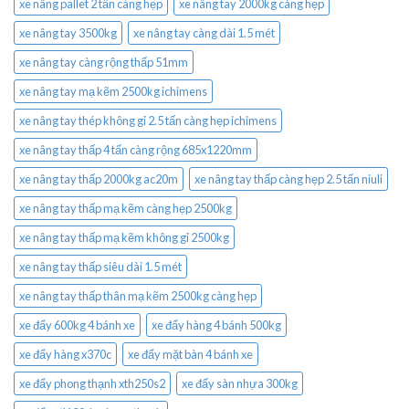
xe nâng pallet 2 tấn càng hẹp
xe nâng tay 2000kg càng hẹp
xe nâng tay 3500kg
xe nâng tay càng dài 1.5 mét
xe nâng tay càng rộng thấp 51mm
xe nâng tay mạ kẽm 2500kg ichimens
xe nâng tay thép không gỉ 2.5 tấn càng hẹp ichimens
xe nâng tay thấp 4 tấn càng rộng 685x1220mm
xe nâng tay thấp 2000kg ac20m
xe nâng tay thấp càng hẹp 2.5 tấn niuli
xe nâng tay thấp mạ kẽm càng hẹp 2500kg
xe nâng tay thấp mạ kẽm không gỉ 2500kg
xe nâng tay thấp siêu dài 1.5 mét
xe nâng tay thấp thân mạ kẽm 2500kg càng hẹp
xe đẩy 600kg 4 bánh xe
xe đẩy hàng 4 bánh 500kg
xe đẩy hàng x370c
xe đẩy mặt bàn 4 bánh xe
xe đẩy phong thạnh xth250s2
xe đẩy sàn nhựa 300kg