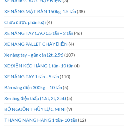
XE NÂNG CAO CHẠY ĐIỆN
(3)
XE NÂNG MẶT BÀN 150kg-1.5 tấn
(38)
Chưa được phân loại
(4)
XE NÂNG TAY CAO 0.5 tấn – 2 tấn
(46)
XE NÂNG PALLET CHẠY ĐIỆN
(4)
Xe nâng tay – gắn cân (2t, 2.5t)
(107)
XE ĐIỆN KÉO HÀNG 1 tấn- 10 tấn
(4)
XE NÂNG TAY 1 tấn – 5 tấn
(110)
Bàn nâng điện 300kg – 10 tấn
(5)
Xe nâng điện thấp (1.5t, 2t, 2.5t)
(5)
BỘ NGUỒN THỦY LỰC MINI
(9)
THANG NÂNG HÀNG 1 tấn- 10 tấn
(12)