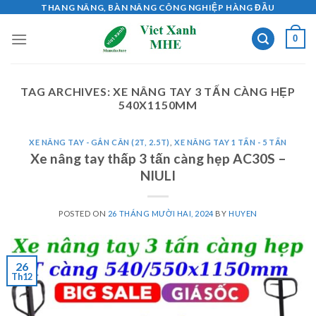
Skip
THANG NÂNG, BÀN NÂNG CÔNG NGHIỆP HÀNG ĐẦU
to
0
content
TAG ARCHIVES:
XE NÂNG TAY 3 TẤN CÀNG HẸP
540X1150MM
XE NÂNG TAY - GẮN CÂN (2T, 2.5T)
,
XE NÂNG TAY 1 TẤN - 5 TẤN
Xe nâng tay thấp 3 tấn càng hẹp AC30S –
NIULI
POSTED ON
26 THÁNG MƯỜI HAI, 2024
BY
HUYEN
26
Th12