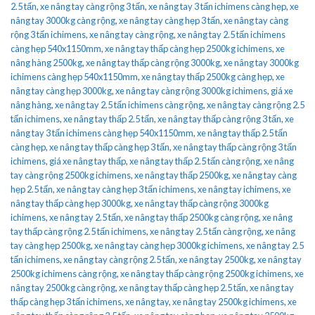
2.5 tấn
,
xe nâng tay càng rộng 3 tấn
,
xe nâng tay 3 tấn ichimens càng hẹp
,
xe
nâng tay 3000kg càng rộng
,
xe nâng tay càng hẹp 3 tấn
,
xe nâng tay càng
rộng 3 tấn ichimens
,
xe nâng tay càng rộng
,
xe nâng tay 2.5 tấn ichimens
càng hẹp 540x1150mm
,
xe nâng tay thấp càng hẹp 2500kg ichimens
,
xe
nâng hàng 2500kg
,
xe nâng tay thấp càng rộng 3000kg
,
xe nâng tay 3000kg
ichimens càng hẹp 540x1150mm
,
xe nâng tay thấp 2500kg càng hẹp
,
xe
nâng tay càng hẹp 3000kg
,
xe nâng tay càng rộng 3000kg ichimens
,
giá xe
nâng hàng
,
xe nâng tay 2.5 tấn ichimens càng rộng
,
xe nâng tay càng rộng 2.5
tấn ichimens
,
xe nâng tay thấp 2.5 tấn
,
xe nâng tay thấp càng rộng 3 tấn
,
xe
nâng tay 3 tấn ichimens càng hẹp 540x1150mm
,
xe nâng tay thấp 2.5 tấn
càng hẹp
,
xe nâng tay thấp càng hẹp 3 tấn
,
xe nâng tay thấp càng rộng 3 tấn
ichimens
,
giá xe nâng tay thấp
,
xe nâng tay thấp 2.5 tấn càng rộng
,
xe nâng
tay càng rộng 2500kg ichimens
,
xe nâng tay thấp 2500kg
,
xe nâng tay càng
hẹp 2.5 tấn
,
xe nâng tay càng hẹp 3 tấn ichimens
,
xe nâng tay ichimens
,
xe
nâng tay thấp càng hẹp 3000kg
,
xe nâng tay thấp càng rộng 3000kg
ichimens
,
xe nâng tay 2.5 tấn
,
xe nâng tay thấp 2500kg càng rộng
,
xe nâng
tay thấp càng rộng 2.5 tấn ichimens
,
xe nâng tay 2.5 tấn càng rộng
,
xe nâng
tay càng hẹp 2500kg
,
xe nâng tay càng hẹp 3000kg ichimens
,
xe nâng tay 2.5
tấn ichimens
,
xe nâng tay càng rộng 2.5 tấn
,
xe nâng tay 2500kg
,
xe nâng tay
2500kg ichimens càng rộng
,
xe nâng tay thấp càng rộng 2500kg ichimens
,
xe
nâng tay 2500kg càng rộng
,
xe nâng tay thấp càng hẹp 2.5 tấn
,
xe nâng tay
thấp càng hẹp 3 tấn ichimens
,
xe nâng tay
,
xe nâng tay 2500kg ichimens
,
xe