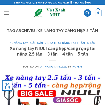
Skip
THANG NÂNG, BÀN NÂNG CÔNG NGHIỆP HÀNG ĐẦU
to
0
content
TAG ARCHIVES:
XE NÂNG TAY CÀNG HẸP 3 TẤN
XE NÂNG TAY - GẮN CÂN (2T, 2.5T)
,
XE NÂNG TAY 1 TẤN - 5 TẤN
Xe nâng tay NIULI càng hẹp/càng rộng tải
nâng 2.5 tấn – 3 tấn – 4 tấn – 5 tấn
POSTED ON
14 THÁNG TÁM, 2025
BY
HUYEN
14
Th8