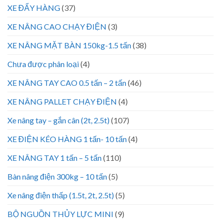
XE ĐẨY HÀNG
(37)
XE NÂNG CAO CHẠY ĐIỆN
(3)
XE NÂNG MẶT BÀN 150kg-1.5 tấn
(38)
Chưa được phân loại
(4)
XE NÂNG TAY CAO 0.5 tấn – 2 tấn
(46)
XE NÂNG PALLET CHẠY ĐIỆN
(4)
Xe nâng tay – gắn cân (2t, 2.5t)
(107)
XE ĐIỆN KÉO HÀNG 1 tấn- 10 tấn
(4)
XE NÂNG TAY 1 tấn – 5 tấn
(110)
Bàn nâng điện 300kg – 10 tấn
(5)
Xe nâng điện thấp (1.5t, 2t, 2.5t)
(5)
BỘ NGUỒN THỦY LỰC MINI
(9)