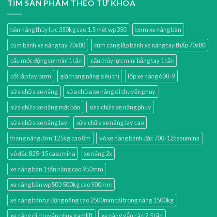
TÌM SẢN PHẨM THEO TỪ KHÓA
bàn nâng thủy lực 350kg cao 1.5 mét wp350
bơm xe nâng bàn
cùm bánh xe nâng tay 70x80
cùm càng lắp bánh xe nâng tay thấp 70x80
cẩu móc động cơ mini 1 tấn
cẩu thủy lực mini bằng tay 1 tấn
cốt lắp tay bơm
giá thang nâng siêu thị
lốp xe nâng 600-9
sửa chữa xe nâng
sửa chữa xe nâng di chuyển phuy
sửa chữa xe nâng mặt bàn
sửa chữa xe nâng phuy
sửa chữa xe nâng tay
sửa chữa xe nâng tay cao
thang nâng đơn 125kg cao 8m
vỏ xe nâng bánh đặc 700-12casumina
vỏ đặc 825-15 casumina
xe nâng 2x
xe nâng bàn 1 tấn nâng cao 950mm
xe nâng bàn wp500 500kg cao 900mm
xe nâng bán tự động nâng cao 2500mm tải trọng nâng 1500kg
xe nâng di chuyển phuy gamlift
xe nâng gắn cân 2.5 tấn