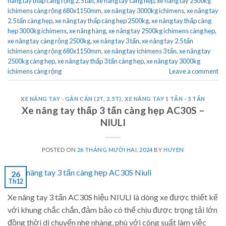
nâng tay thấp càng rộng 2.5 tấn
,
xe nâng tay càng hẹp
,
xe nâng tay 2500kg
ichimens càng rộng 680x1150mm
,
xe nâng tay 3000kg ichimens
,
xe nâng tay
2.5 tấn càng hẹp
,
xe nâng tay thấp càng hẹp 2500kg
,
xe nâng tay thấp càng
hẹp 3000kg ichimens
,
xe nâng hàng
,
xe nâng tay 2500kg ichimens càng hẹp
,
xe nâng tay càng rộng 2500kg
,
xe nâng tay 3 tấn
,
xe nâng tay 2.5 tấn
ichimens càng rộng 680x1150mm
,
xe nâng tay ichimens 3 tấn
,
xe nâng tay
2500kg càng hẹp
,
xe nâng tay thấp 3 tấn càng hẹp
,
xe nâng tay 3000kg
ichimens càng rộng
Leave a comment
XE NÂNG TAY - GẮN CÂN (2T, 2.5T)
,
XE NÂNG TAY 1 TẤN - 5 TẤN
Xe nâng tay thấp 3 tấn càng hẹp AC30S –
NIULI
POSTED ON
26 THÁNG MƯỜI HAI, 2024
BY
HUYEN
26
Th12
Xe nâng tay 3 tấn AC30S hiệu NIULI là dòng xe được thiết kế
với khung chắc chắn, đảm bảo có thể chịu được trọng tải lớn
đồng thời di chuyển nhẹ nhàng, phù với công suất làm việc