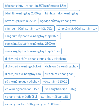
bàn nâng thủy lực con lăn 350kg nâng cao 1.5m
bánh lái xe nâng tay 2000kg
bánh xe nylon xe nâng tay
bơm thủy lực mini 220v
bạc đạn cổ xoay xe nâng tay
càng cùm bánh xe nâng tay thấp 3 tấn
càng cùm lắp bánh xe nâng tay
càng cùm lắp bánh xe nâng tay thấp 80x70
cùm càng lắp bánh xe nâng tay 2500kg
cùm càng lắp bánh xe nâng tay thấp 2.5 tấn
dịch vụ sửa chữa xe nâng thùng phuy tại tphcm
dịch vụ sửa xe nâng các loại
dịch vụ sửa xe nâng phuy
dịch vụ sửa xe nâng tay cao
sửa chữa xe nâng bàn
sửa xe nâng quay đổ phuy
vỏ xe nâng 825-15
vỏ xe nâng bánh đặc 815-15
xe nâng bàn điện 350kg
xe nâng máy móc thiết bị
xe nâng mặt bàn 1 tấn
xe nâng mặt bàn 500kg nâng cao 1300mm