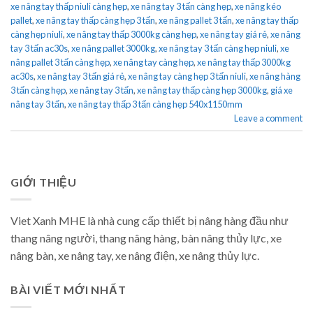
xe nâng tay thấp niuli càng hẹp
,
xe nâng tay 3 tấn càng hẹp
,
xe nâng kéo
pallet
,
xe nâng tay thấp càng hẹp 3 tấn
,
xe nâng pallet 3 tấn
,
xe nâng tay thấp
càng hẹp niuli
,
xe nâng tay thấp 3000kg càng hẹp
,
xe nâng tay giá rẻ
,
xe nâng
tay 3 tấn ac30s
,
xe nâng pallet 3000kg
,
xe nâng tay 3 tấn càng hẹp niuli
,
xe
nâng pallet 3 tấn càng hẹp
,
xe nâng tay càng hẹp
,
xe nâng tay thấp 3000kg
ac30s
,
xe nâng tay 3 tấn giá rẻ
,
xe nâng tay càng hẹp 3 tấn niuli
,
xe nâng hàng
3 tấn càng hẹp
,
xe nâng tay 3 tấn
,
xe nâng tay thấp càng hẹp 3000kg
,
giá xe
nâng tay 3 tấn
,
xe nâng tay thấp 3 tấn càng hẹp 540x1150mm
Leave a comment
GIỚI THIỆU
Viet Xanh MHE là nhà cung cấp thiết bị nâng hàng đầu như
thang nâng người, thang nâng hàng, bàn nâng thủy lực, xe
nâng bàn, xe nâng tay, xe nâng điện, xe nâng thủy lực.
BÀI VIẾT MỚI NHẤT