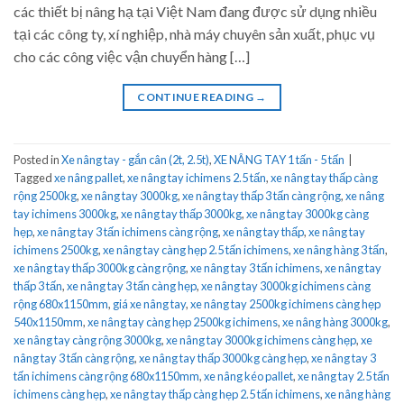
các thiết bị nâng hạ tại Việt Nam đang được sử dụng nhiều
tại các công ty, xí nghiệp, nhà máy chuyên sản xuất, phục vụ
cho các công việc vận chuyển hàng […]
CONTINUE READING
→
Posted in
Xe nâng tay - gắn cân (2t, 2.5t)
,
XE NÂNG TAY 1 tấn - 5 tấn
|
Tagged
xe nâng pallet
,
xe nâng tay ichimens 2.5 tấn
,
xe nâng tay thấp càng
rộng 2500kg
,
xe nâng tay 3000kg
,
xe nâng tay thấp 3 tấn càng rộng
,
xe nâng
tay ichimens 3000kg
,
xe nâng tay thấp 3000kg
,
xe nâng tay 3000kg càng
hẹp
,
xe nâng tay 3 tấn ichimens càng rộng
,
xe nâng tay thấp
,
xe nâng tay
ichimens 2500kg
,
xe nâng tay càng hẹp 2.5 tấn ichimens
,
xe nâng hàng 3 tấn
,
xe nâng tay thấp 3000kg càng rộng
,
xe nâng tay 3 tấn ichimens
,
xe nâng tay
thấp 3 tấn
,
xe nâng tay 3 tấn càng hẹp
,
xe nâng tay 3000kg ichimens càng
rộng 680x1150mm
,
giá xe nâng tay
,
xe nâng tay 2500kg ichimens càng hẹp
540x1150mm
,
xe nâng tay càng hẹp 2500kg ichimens
,
xe nâng hàng 3000kg
,
xe nâng tay càng rộng 3000kg
,
xe nâng tay 3000kg ichimens càng hẹp
,
xe
nâng tay 3 tấn càng rộng
,
xe nâng tay thấp 3000kg càng hẹp
,
xe nâng tay 3
tấn ichimens càng rộng 680x1150mm
,
xe nâng kéo pallet
,
xe nâng tay 2.5 tấn
ichimens càng hẹp
,
xe nâng tay thấp càng hẹp 2.5 tấn ichimens
,
xe nâng hàng