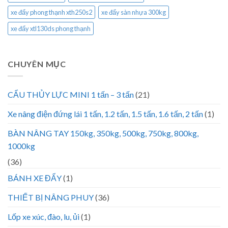
xe đẩy phong thạnh xth250s2
xe đẩy sàn nhựa 300kg
xe đẩy xtl130ds phong thạnh
CHUYÊN MỤC
CẨU THỦY LỰC MINI 1 tấn – 3 tấn
(21)
Xe nâng điện đứng lái 1 tấn, 1.2 tấn, 1.5 tấn, 1.6 tấn, 2 tấn
(1)
BÀN NÂNG TAY 150kg, 350kg, 500kg, 750kg, 800kg,
1000kg
(36)
BÁNH XE ĐẨY
(1)
THIẾT BỊ NÂNG PHUY
(36)
Lốp xe xúc, đào, lu, ủi
(1)