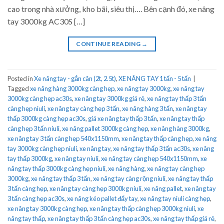
cao trong nhà xưởng, kho bãi, siêu thị…. Bên cạnh đó, xe nâng
tay 3000kg AC30S […]
CONTINUE READING
→
Posted in
Xe nâng tay - gắn cân (2t, 2.5t)
,
XE NÂNG TAY 1 tấn - 5 tấn
|
Tagged
xe nâng hàng 3000kg càng hẹp
,
xe nâng tay 3000kg
,
xe nâng tay
3000kg càng hẹp ac30s
,
xe nâng tay 3000kg giá rẻ
,
xe nâng tay thấp 3 tấn
càng hẹp niuli
,
xe nâng tay càng hẹp 3 tấn
,
xe nâng hàng 3 tấn
,
xe nâng tay
thấp 3000kg càng hẹp ac30s
,
giá xe nâng tay thấp 3 tấn
,
xe nâng tay thấp
càng hẹp 3 tấn niuli
,
xe nâng pallet 3000kg càng hẹp
,
xe nâng hàng 3000kg
,
xe nâng tay 3 tấn càng hẹp 540x1150mm
,
xe nâng tay thấp càng hẹp
,
xe nâng
tay 3000kg càng hẹp niuli
,
xe nâng tay
,
xe nâng tay thấp 3 tấn ac30s
,
xe nâng
tay thấp 3000kg
,
xe nâng tay niuli
,
xe nâng tay càng hẹp 540x1150mm
,
xe
nâng tay thấp 3000kg càng hẹp niuli
,
xe nâng hàng
,
xe nâng tay càng hẹp
3000kg
,
xe nâng tay thấp 3 tấn
,
xe nâng tay càng rộng niuli
,
xe nâng tay thấp
3 tấn càng hẹp
,
xe nâng tay càng hẹp 3000kg niuli
,
xe nâng pallet
,
xe nâng tay
3 tấn càng hẹp ac30s
,
xe nâng kéo pallet đẩy tay
,
xe nâng tay niuli càng hẹp
,
xe nâng tay 3000kg càng hẹp
,
xe nâng tay thấp càng hẹp 3000kg niuli
,
xe
nâng tay thấp
,
xe nâng tay thấp 3 tấn càng hẹp ac30s
,
xe nâng tay thấp giá rẻ
,