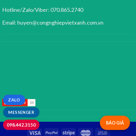
Hotline/Zalo/Viber: 070.865.2740
Email: huyen@congnghiepvietxanh.com.vn
ZALO
MESSENGER
BÁO GIÁ
098.442.3150