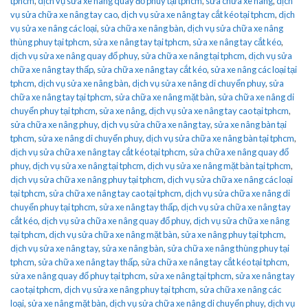
tphcm
,
dịch vụ sửa xe nâng quay đổ phuy tại tphcm
,
sửa chữa xe nâng
,
dịch
vụ sửa chữa xe nâng tay cao
,
dịch vụ sửa xe nâng tay cắt kéo tại tphcm
,
dịch
vụ sửa xe nâng các loại
,
sửa chữa xe nâng bàn
,
dịch vụ sửa chữa xe nâng
thùng phuy tại tphcm
,
sửa xe nâng tay tại tphcm
,
sửa xe nâng tay cắt kéo
,
dịch vụ sửa xe nâng quay đổ phuy
,
sửa chữa xe nâng tại tphcm
,
dịch vụ sửa
chữa xe nâng tay thấp
,
sửa chữa xe nâng tay cắt kéo
,
sửa xe nâng các loại tại
tphcm
,
dịch vụ sửa xe nâng bàn
,
dịch vụ sửa xe nâng di chuyển phuy
,
sửa
chữa xe nâng tay tại tphcm
,
sửa chữa xe nâng mặt bàn
,
sửa chữa xe nâng di
chuyển phuy tại tphcm
,
sửa xe nâng
,
dịch vụ sửa xe nâng tay cao tại tphcm
,
sửa chữa xe nâng phuy
,
dịch vụ sửa chữa xe nâng tay
,
sửa xe nâng bàn tại
tphcm
,
sửa xe nâng di chuyển phuy
,
dịch vụ sửa chữa xe nâng bàn tại tphcm
,
dịch vụ sửa chữa xe nâng tay cắt kéo tại tphcm
,
sửa chữa xe nâng quay đổ
phuy
,
dịch vụ sửa xe nâng tại tphcm
,
dịch vụ sửa xe nâng mặt bàn tại tphcm
,
dịch vụ sửa chữa xe nâng phuy tại tphcm
,
dịch vụ sửa chữa xe nâng các loại
tại tphcm
,
sửa chữa xe nâng tay cao tại tphcm
,
dịch vụ sửa chữa xe nâng di
chuyển phuy tại tphcm
,
sửa xe nâng tay thấp
,
dịch vụ sửa chữa xe nâng tay
cắt kéo
,
dịch vụ sửa chữa xe nâng quay đổ phuy
,
dịch vụ sửa chữa xe nâng
tại tphcm
,
dịch vụ sửa chữa xe nâng mặt bàn
,
sửa xe nâng phuy tại tphcm
,
dịch vụ sửa xe nâng tay
,
sửa xe nâng bàn
,
sửa chữa xe nâng thùng phuy tại
tphcm
,
sửa chữa xe nâng tay thấp
,
sửa chữa xe nâng tay cắt kéo tại tphcm
,
sửa xe nâng quay đổ phuy tại tphcm
,
sửa xe nâng tại tphcm
,
sửa xe nâng tay
cao tại tphcm
,
dịch vụ sửa xe nâng phuy tại tphcm
,
sửa chữa xe nâng các
loại
,
sửa xe nâng mặt bàn
,
dịch vụ sửa chữa xe nâng di chuyển phuy
,
dịch vụ