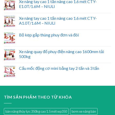
Xe nâng tay cao 1 tấn nâng cao 1.6 mét CTY-
E1.0T/1.6M – NIULI
Xe nâng tay cao 1 tấn nâng cao 1.6 mét CTY-
A1.0T/1.6M – NIULI
Bộ kẹp gắp thùng phuy đơn và đôi
Xe nâng quay đổ phuy điện nâng cao 1600mm tải
500kg
Cẩu mốc động cơ mini bằng tay 2 tấn và 3 tấn
TÌM SẢN PHẨM THEO TỪ KHÓA
bàn nâng thủy lực 350kg cao 1.5 mét wp350
bơm xe nâng bàn