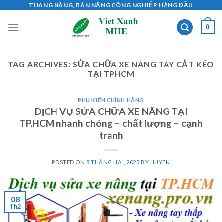
Skip
THANG NÂNG, BÀN NÂNG CÔNG NGHIỆP HÀNG ĐẦU
to
0
content
TAG ARCHIVES:
SỬA CHỮA XE NÂNG TAY CẮT KÉO
TẠI TPHCM
PHỤ KIỆN CHÍNH HÃNG
DỊCH VỤ SỬA CHỮA XE NÂNG TẠI
TP.HCM nhanh chóng – chất lượng – cạnh
tranh
POSTED ON
8 THÁNG HAI, 2023
BY
HUYEN
08
Th2