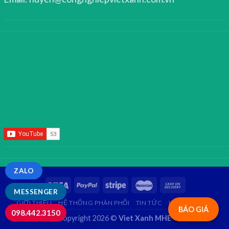
ZALO
MESSENGER
GIỚI THIỆU
HỆ THỐNG PHÂN PHỐI
TIN TỨC
LIÊN HỆ
FAQ
BÁO GIÁ
098.442.3150
Copyright 2026 ©
Viet Xanh MHE