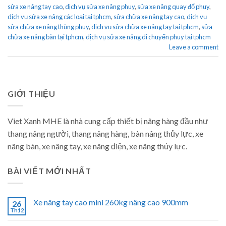
sửa xe nâng tay cao
,
dịch vụ sửa xe nâng phuy
,
sửa xe nâng quay đổ phuy
,
dịch vụ sửa xe nâng các loại tại tphcm
,
sửa chữa xe nâng tay cao
,
dịch vụ
sửa chữa xe nâng thùng phuy
,
dịch vụ sửa chữa xe nâng tay tại tphcm
,
sửa
chữa xe nâng bàn tại tphcm
,
dịch vụ sửa xe nâng di chuyển phuy tại tphcm
Leave a comment
GIỚI THIỆU
Viet Xanh MHE là nhà cung cấp thiết bị nâng hàng đầu như
thang nâng người, thang nâng hàng, bàn nâng thủy lực, xe
nâng bàn, xe nâng tay, xe nâng điện, xe nâng thủy lực.
BÀI VIẾT MỚI NHẤT
Xe nâng tay cao mini 260kg nâng cao 900mm
26
Th12