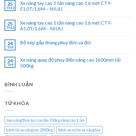
Xe nâng tay cao 1 tấn nâng cao 1.6 mét CTY-
25
Th12
E1.0T/1.6M – NIULI
Xe nâng tay cao 1 tấn nâng cao 1.6 mét CTY-
25
Th12
A1.0T/1.6M – NIULI
Bộ kẹp gắp thùng phuy đơn và đôi
24
Th9
Xe nâng quay đổ phuy điện nâng cao 1600mm tải
24
Th9
500kg
BÌNH LUẬN
TỪ KHÓA
bàn nâng thủy lực con lăn 350kg nâng cao 1.5m
bánh lái xe nâng tay 2000kg
bánh xe nylon xe nâng tay