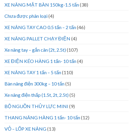
XE NÂNG MẶT BÀN 150kg-1.5 tấn
(38)
Chưa được phân loại
(4)
XE NÂNG TAY CAO 0.5 tấn – 2 tấn
(46)
XE NÂNG PALLET CHẠY ĐIỆN
(4)
Xe nâng tay – gắn cân (2t, 2.5t)
(107)
XE ĐIỆN KÉO HÀNG 1 tấn- 10 tấn
(4)
XE NÂNG TAY 1 tấn – 5 tấn
(110)
Bàn nâng điện 300kg – 10 tấn
(5)
Xe nâng điện thấp (1.5t, 2t, 2.5t)
(5)
BỘ NGUỒN THỦY LỰC MINI
(9)
THANG NÂNG HÀNG 1 tấn- 10 tấn
(12)
VỎ – LỐP XE NÂNG
(13)