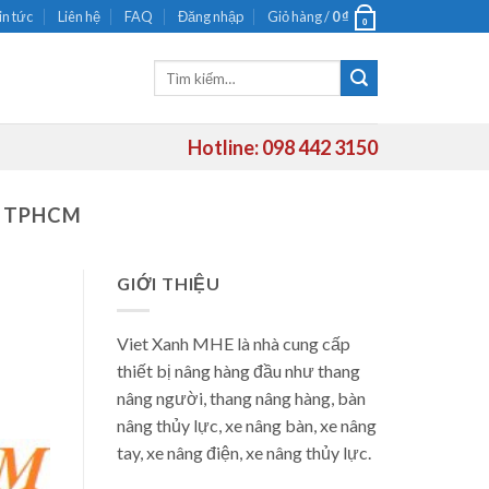
in tức
Liên hệ
FAQ
Đăng nhập
Giỏ hàng /
0
₫
0
Tìm
kiếm:
Hotline: 098 442 3150
I TPHCM
GIỚI THIỆU
Viet Xanh MHE là nhà cung cấp
thiết bị nâng hàng đầu như thang
nâng người, thang nâng hàng, bàn
nâng thủy lực, xe nâng bàn, xe nâng
tay, xe nâng điện, xe nâng thủy lực.