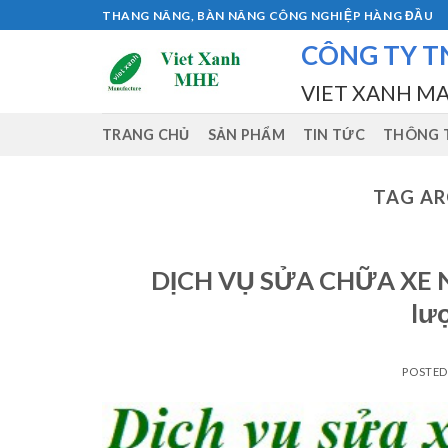
Skip
THANG NÂNG, BÀN NÂNG CÔNG NGHIỆP HÀNG ĐẦU
to
CÔNG TY T
content
VIET XANH M
TRANG CHỦ
SẢN PHẨM
TIN TỨC
THÔNG T
TAG AR
DỊCH VỤ SỬA CHỮA XE N
lượ
POSTE