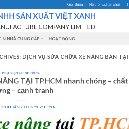
Giới thiệu
Hệ thống phân phối
T
NHH SẢN XUẤT VIỆT XANH
ANUFACTURE COMPANY LIMITED
IN NHÀ CUNG CẤP
HOẠT ĐỘNG
CHIVES:
DỊCH VỤ SỬA CHỮA XE NÂNG BÀN TẠ
PHỤ KIỆN CHÍNH HÃNG
ÂNG TẠI TP.HCM nhanh chóng – chất
ng – cạnh tranh
D ON
8 THÁNG HAI, 2023
BY
HUYEN