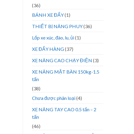
(36)
BÁNH XE ĐẨY
(1)
THIẾT BỊ NÂNG PHUY
(36)
Lốp xe xúc, đào, lu, ủi
(1)
XE ĐẨY HÀNG
(37)
XE NÂNG CAO CHẠY ĐIỆN
(3)
XE NÂNG MẶT BÀN 150kg-1.5
tấn
(38)
Chưa được phân loại
(4)
XE NÂNG TAY CAO 0.5 tấn – 2
tấn
(46)