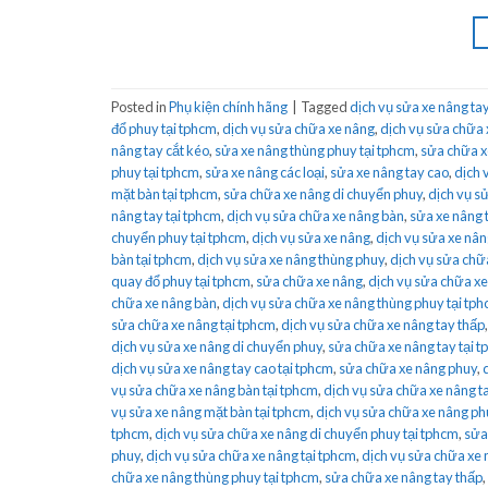
Posted in
Phụ kiện chính hãng
|
Tagged
dịch vụ sửa xe nâng tay
đổ phuy tại tphcm
,
dịch vụ sửa chữa xe nâng
,
dịch vụ sửa chữa 
nâng tay cắt kéo
,
sửa xe nâng thùng phuy tại tphcm
,
sửa chữa x
phuy tại tphcm
,
sửa xe nâng các loại
,
sửa xe nâng tay cao
,
dịch 
mặt bàn tại tphcm
,
sửa chữa xe nâng di chuyển phuy
,
dịch vụ s
nâng tay tại tphcm
,
dịch vụ sửa chữa xe nâng bàn
,
sửa xe nâng 
chuyển phuy tại tphcm
,
dịch vụ sửa xe nâng
,
dịch vụ sửa xe nâ
bàn tại tphcm
,
dịch vụ sửa xe nâng thùng phuy
,
dịch vụ sửa chữa
quay đổ phuy tại tphcm
,
sửa chữa xe nâng
,
dịch vụ sửa chữa xe
chữa xe nâng bàn
,
dịch vụ sửa chữa xe nâng thùng phuy tại tp
sửa chữa xe nâng tại tphcm
,
dịch vụ sửa chữa xe nâng tay thấp
dịch vụ sửa xe nâng di chuyển phuy
,
sửa chữa xe nâng tay tại 
dịch vụ sửa xe nâng tay cao tại tphcm
,
sửa chữa xe nâng phuy
,
vụ sửa chữa xe nâng bàn tại tphcm
,
dịch vụ sửa chữa xe nâng ta
vụ sửa xe nâng mặt bàn tại tphcm
,
dịch vụ sửa chữa xe nâng ph
tphcm
,
dịch vụ sửa chữa xe nâng di chuyển phuy tại tphcm
,
sửa
phuy
,
dịch vụ sửa chữa xe nâng tại tphcm
,
dịch vụ sửa chữa xe
chữa xe nâng thùng phuy tại tphcm
,
sửa chữa xe nâng tay thấp
,