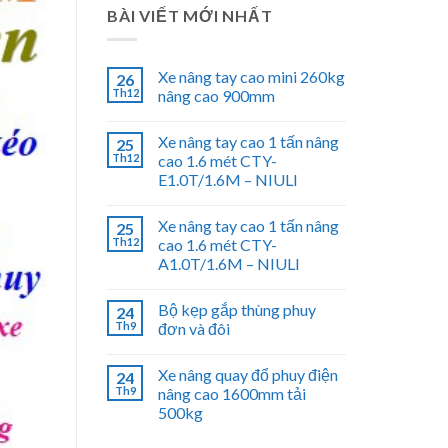
BÀI VIẾT MỚI NHẤT
Xe nâng tay cao mini 260kg
26
Th12
nâng cao 900mm
Xe nâng tay cao 1 tấn nâng
25
Th12
cao 1.6 mét CTY-
E1.0T/1.6M – NIULI
Xe nâng tay cao 1 tấn nâng
25
Th12
cao 1.6 mét CTY-
A1.0T/1.6M – NIULI
Bộ kẹp gắp thùng phuy
24
Th9
đơn và đôi
Xe nâng quay đổ phuy điện
24
Th9
nâng cao 1600mm tải
500kg