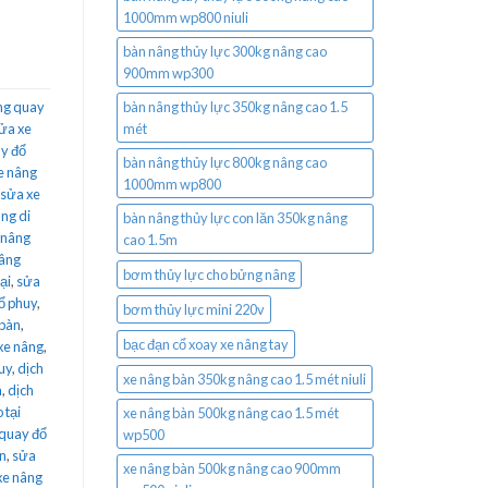
1000mm wp800 niuli
bàn nâng thủy lực 300kg nâng cao
900mm wp300
ng quay
bàn nâng thủy lực 350kg nâng cao 1.5
sửa xe
mét
y đổ
bàn nâng thủy lực 800kg nâng cao
e nâng
1000mm wp800
 sửa xe
ng di
bàn nâng thủy lực con lăn 350kg nâng
 nâng
cao 1.5m
nâng
bơm thủy lực cho bửng nâng
ại
,
sửa
ổ phuy
,
bơm thủy lực mini 220v
 bàn
,
bạc đạn cổ xoay xe nâng tay
xe nâng
,
uy
,
dịch
xe nâng bàn 350kg nâng cao 1.5 mét niuli
m
,
dịch
 tại
xe nâng bàn 500kg nâng cao 1.5 mét
 quay đổ
wp500
n
,
sửa
xe nâng bàn 500kg nâng cao 900mm
xe nâng