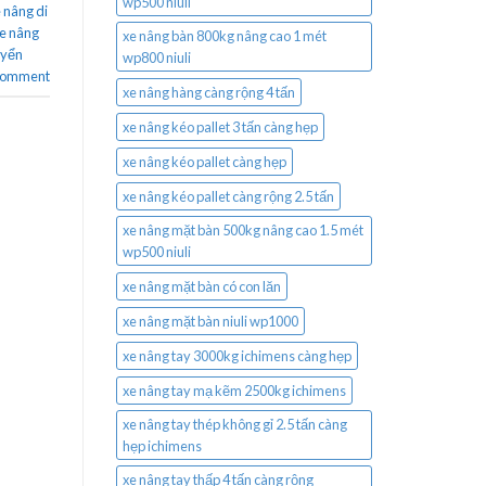
wp500 niuli
 nâng di
e nâng
xe nâng bàn 800kg nâng cao 1 mét
uyển
wp800 niuli
 comment
xe nâng hàng càng rộng 4 tấn
xe nâng kéo pallet 3 tấn càng hẹp
xe nâng kéo pallet càng hẹp
xe nâng kéo pallet càng rộng 2.5 tấn
xe nâng mặt bàn 500kg nâng cao 1.5 mét
wp500 niuli
xe nâng mặt bàn có con lăn
xe nâng mặt bàn niuli wp1000
xe nâng tay 3000kg ichimens càng hẹp
xe nâng tay mạ kẽm 2500kg ichimens
xe nâng tay thép không gỉ 2.5 tấn càng
hẹp ichimens
xe nâng tay thấp 4 tấn càng rộng