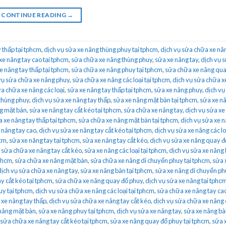
CONTINUE READING
→
 thấp tại tphcm
,
dịch vụ sửa xe nâng thùng phuy tại tphcm
,
dịch vụ sửa chữa xe nâ
xe nâng tay cao tại tphcm
,
sửa chữa xe nâng thùng phuy
,
sửa xe nâng tay
,
dịch vụ 
e nâng tay thấp tại tphcm
,
sửa chữa xe nâng phuy tại tphcm
,
sửa chữa xe nâng qua
vụ sửa chữa xe nâng phuy
,
sửa chữa xe nâng các loại tại tphcm
,
dịch vụ sửa chữa x
ửa chữa xe nâng các loại
,
sửa xe nâng tay thấp tại tphcm
,
sửa xe nâng phuy
,
dịch vụ
thùng phuy
,
dịch vụ sửa xe nâng tay thấp
,
sửa xe nâng mặt bàn tại tphcm
,
sửa xe nâ
ng mặt bàn
,
sửa xe nâng tay cắt kéo tại tphcm
,
sửa chữa xe nâng tay
,
dịch vụ sửa xe
 xe nâng tay thấp tại tphcm
,
sửa chữa xe nâng mặt bàn tại tphcm
,
dịch vụ sửa xe 
 nâng tay cao
,
dịch vụ sửa xe nâng tay cắt kéo tại tphcm
,
dịch vụ sửa xe nâng các lo
hcm
,
sửa xe nâng tay tại tphcm
,
sửa xe nâng tay cắt kéo
,
dịch vụ sửa xe nâng quay đ
,
sửa chữa xe nâng tay cắt kéo
,
sửa xe nâng các loại tại tphcm
,
dịch vụ sửa xe nâng
tphcm
,
sửa chữa xe nâng mặt bàn
,
sửa chữa xe nâng di chuyển phuy tại tphcm
,
sửa 
dịch vụ sửa chữa xe nâng tay
,
sửa xe nâng bàn tại tphcm
,
sửa xe nâng di chuyển ph
y cắt kéo tại tphcm
,
sửa chữa xe nâng quay đổ phuy
,
dịch vụ sửa xe nâng tại tphc
uy tại tphcm
,
dịch vụ sửa chữa xe nâng các loại tại tphcm
,
sửa chữa xe nâng tay cao
 xe nâng tay thấp
,
dịch vụ sửa chữa xe nâng tay cắt kéo
,
dịch vụ sửa chữa xe nâng
 nâng mặt bàn
,
sửa xe nâng phuy tại tphcm
,
dịch vụ sửa xe nâng tay
,
sửa xe nâng bà
sửa chữa xe nâng tay cắt kéo tại tphcm
,
sửa xe nâng quay đổ phuy tại tphcm
,
sửa 