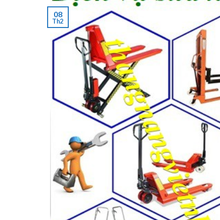
08
Th2