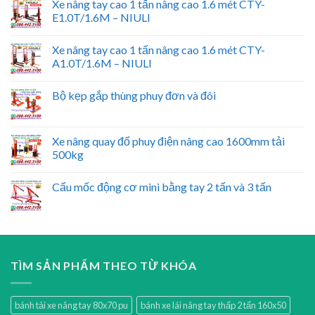
Xe nâng tay cao 1 tấn nâng cao 1.6 mét CTY-
E1.0T/1.6M – NIULI
Xe nâng tay cao 1 tấn nâng cao 1.6 mét CTY-
A1.0T/1.6M – NIULI
Bộ kẹp gắp thùng phuy đơn và đôi
Xe nâng quay đổ phuy điện nâng cao 1600mm tải
500kg
Cẩu mốc động cơ mini bằng tay 2 tấn và 3 tấn
TÌM SẢN PHẨM THEO TỪ KHÓA
bánh tải xe nâng tay 80x70 pu
bánh xe lái nâng tay thấp 2 tấn 160x50