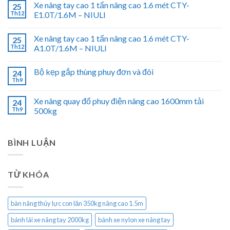
Xe nâng tay cao 1 tấn nâng cao 1.6 mét CTY-
25
Th12
E1.0T/1.6M – NIULI
Xe nâng tay cao 1 tấn nâng cao 1.6 mét CTY-
25
Th12
A1.0T/1.6M – NIULI
Bộ kẹp gắp thùng phuy đơn và đôi
24
Th9
Xe nâng quay đổ phuy điện nâng cao 1600mm tải
24
Th9
500kg
BÌNH LUẬN
TỪ KHÓA
bàn nâng thủy lực con lăn 350kg nâng cao 1.5m
bánh lái xe nâng tay 2000kg
bánh xe nylon xe nâng tay