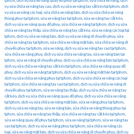
tphcm
,
dịch vụ sửa xe nâng quay đổ phuy tại tphcm
,
sửa chữa xe nâng
,
dịch
vụ sửa chữa xe nâng tay cao
,
dịch vụ sửa xe nâng tay cắt kéo tại tphcm
,
dịch
vụ sửa xe nâng các loại
,
sửa chữa xe nâng bàn
,
dịch vụ sửa chữa xe nâng
thùng phuy tại tphcm
,
sửa xe nâng tay tại tphcm
,
sửa xe nâng tay cắt kéo
,
dịch vụ sửa xe nâng quay đổ phuy
,
sửa chữa xe nâng tại tphcm
,
dịch vụ sửa
chữa xe nâng tay thấp
,
sửa chữa xe nâng tay cắt kéo
,
sửa xe nâng các loại tại
tphcm
,
dịch vụ sửa xe nâng bàn
,
dịch vụ sửa xe nâng di chuyển phuy
,
sửa
chữa xe nâng tay tại tphcm
,
sửa chữa xe nâng mặt bàn
,
sửa chữa xe nâng di
chuyển phuy tại tphcm
,
sửa xe nâng
,
dịch vụ sửa xe nâng tay cao tại tphcm
,
sửa chữa xe nâng phuy
,
dịch vụ sửa chữa xe nâng tay
,
sửa xe nâng bàn tại
tphcm
,
sửa xe nâng di chuyển phuy
,
dịch vụ sửa chữa xe nâng bàn tại tphcm
,
dịch vụ sửa chữa xe nâng tay cắt kéo tại tphcm
,
sửa chữa xe nâng quay đổ
phuy
,
dịch vụ sửa xe nâng tại tphcm
,
dịch vụ sửa xe nâng mặt bàn tại tphcm
,
dịch vụ sửa chữa xe nâng phuy tại tphcm
,
dịch vụ sửa chữa xe nâng các loại
tại tphcm
,
sửa chữa xe nâng tay cao tại tphcm
,
dịch vụ sửa chữa xe nâng di
chuyển phuy tại tphcm
,
sửa xe nâng tay thấp
,
dịch vụ sửa chữa xe nâng tay
cắt kéo
,
dịch vụ sửa chữa xe nâng quay đổ phuy
,
dịch vụ sửa chữa xe nâng
tại tphcm
,
dịch vụ sửa chữa xe nâng mặt bàn
,
sửa xe nâng phuy tại tphcm
,
dịch vụ sửa xe nâng tay
,
sửa xe nâng bàn
,
sửa chữa xe nâng thùng phuy tại
tphcm
,
sửa chữa xe nâng tay thấp
,
sửa chữa xe nâng tay cắt kéo tại tphcm
,
sửa xe nâng quay đổ phuy tại tphcm
,
sửa xe nâng tại tphcm
,
sửa xe nâng tay
cao tại tphcm
,
dịch vụ sửa xe nâng phuy tại tphcm
,
sửa chữa xe nâng các
loại
,
sửa xe nâng mặt bàn
,
dịch vụ sửa chữa xe nâng di chuyển phuy
,
dịch vụ