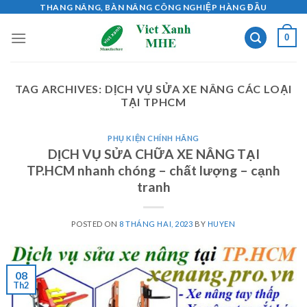
Skip
THANG NÂNG, BÀN NÂNG CÔNG NGHIỆP HÀNG ĐẦU
to
0
content
TAG ARCHIVES:
DỊCH VỤ SỬA XE NÂNG CÁC LOẠI
TẠI TPHCM
PHỤ KIỆN CHÍNH HÃNG
DỊCH VỤ SỬA CHỮA XE NÂNG TẠI
TP.HCM nhanh chóng – chất lượng – cạnh
tranh
POSTED ON
8 THÁNG HAI, 2023
BY
HUYEN
08
Th2