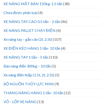
XE NÂNG MẶT BÀN 150kg-1.5 tấn
(38)
Chưa được phân loại
(4)
XE NÂNG TAY CAO 0.5 tấn – 2 tấn
(46)
XE NÂNG PALLET CHẠY ĐIỆN
(4)
Xe nâng tay – gắn cân (2t, 2.5t)
(107)
XE ĐIỆN KÉO HÀNG 1 tấn- 10 tấn
(4)
XE NÂNG TAY 1 tấn – 5 tấn
(110)
Bàn nâng điện 300kg – 10 tấn
(5)
Xe nâng điện thấp (1.5t, 2t, 2.5t)
(5)
BỘ NGUỒN THỦY LỰC MINI
(9)
THANG NÂNG HÀNG 1 tấn- 10 tấn
(12)
VỎ – LỐP XE NÂNG
(13)