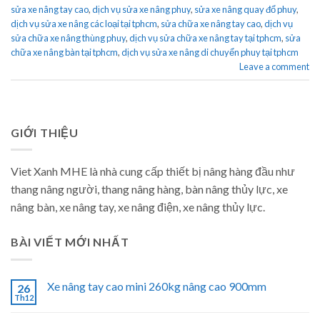
sửa xe nâng tay cao
,
dịch vụ sửa xe nâng phuy
,
sửa xe nâng quay đổ phuy
,
dịch vụ sửa xe nâng các loại tại tphcm
,
sửa chữa xe nâng tay cao
,
dịch vụ
sửa chữa xe nâng thùng phuy
,
dịch vụ sửa chữa xe nâng tay tại tphcm
,
sửa
chữa xe nâng bàn tại tphcm
,
dịch vụ sửa xe nâng di chuyển phuy tại tphcm
Leave a comment
GIỚI THIỆU
Viet Xanh MHE là nhà cung cấp thiết bị nâng hàng đầu như
thang nâng người, thang nâng hàng, bàn nâng thủy lực, xe
nâng bàn, xe nâng tay, xe nâng điện, xe nâng thủy lực.
BÀI VIẾT MỚI NHẤT
Xe nâng tay cao mini 260kg nâng cao 900mm
26
Th12