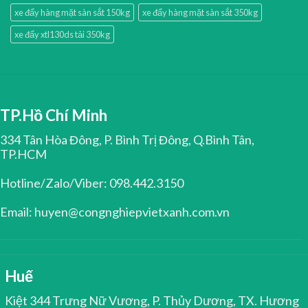
xe đẩy hàng mặt sàn sắt 150kg
xe đẩy hàng mặt sàn sắt 350kg
xe đẩy xtl130ds tải 350kg
TP.Hồ Chí Minh
334 Tân Hòa Đông, P. Bình Trị Đông, Q.Bình Tân,
TP.HCM
Hotline/Zalo/Viber: 098.442.3150
Email: huyen@congnghiepvietxanh.com.vn
Huế
Kiệt 344 Trưng Nữ Vương, P. Thủy Dương, TX. Hương