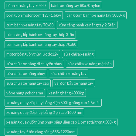
bánh xe nâng tay 70x80
bánh xe nâng tay 80x70 nylon
bộ nguồn motor bơm 12v -1.6kw
càng cùm bánh xe nâng tay 3000kg
cùm bánh xe nâng tay 70x80
cùm càng bánh xe nâng tay 2.5 tấn
cùm càng lắp bánh xe nâng tay thấp 3 tấn
cùm càng lắp bánh xe nâng tay thấp 70x80
motor bộ nguồn thủy lực dc12v
sửa chữa xe nâng
sửa chữa xe nâng di chuyển phuy
sửa chữa xe nâng mặt bàn
sửa chữa xe nâng phuy
sửa chữa xe nâng tay
sửa chữa xe nâng tay cao
vai đòn bẫy xe nâng tay
vỏ xe nâng yokohama
xe nâng hàng 4000kg
xe nâng quay đổ phuy bằng điện 500kg nâng cao 1.6 mét
xe nâng quay đổ phuy bằng điện cao 1600mm
xe nâng quay đổ thùng phuy bằng điện cao 1.6 mét tải trọng 500kg
xe nâng tay 5 tấn càng rộng 685x1220mm