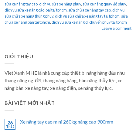
sửa xe nâng tay cao
,
dịch vụ sửa xe nâng phuy
,
sửa xe nâng quay đổ phuy
,
dịch vụ sửa xe nâng các loại tại tphcm
,
sửa chữa xe nâng tay cao
,
dịch vụ
sửa chữa xe nâng thùng phuy
,
dịch vụ sửa chữa xe nâng tay tại tphcm
,
sửa
chữa xe nâng bàn tại tphcm
,
dịch vụ sửa xe nâng di chuyển phuy tại tphcm
Leave a comment
GIỚI THIỆU
Viet Xanh MHE là nhà cung cấp thiết bị nâng hàng đầu như
thang nâng người, thang nâng hàng, bàn nâng thủy lực, xe
nâng bàn, xe nâng tay, xe nâng điện, xe nâng thủy lực.
BÀI VIẾT MỚI NHẤT
Xe nâng tay cao mini 260kg nâng cao 900mm
26
Th12