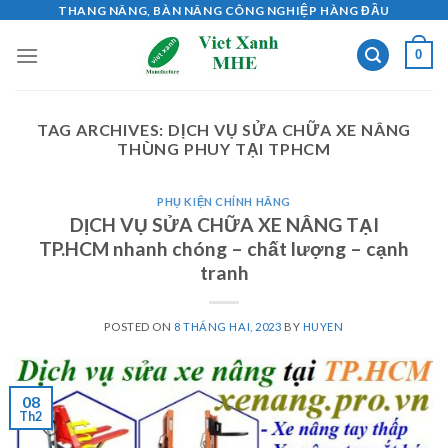
Skip
THANG NÂNG, BÀN NÂNG CÔNG NGHIỆP HÀNG ĐẦU
to
0
content
TAG ARCHIVES:
DỊCH VỤ SỬA CHỮA XE NÂNG
THÙNG PHUY TẠI TPHCM
PHỤ KIỆN CHÍNH HÃNG
DỊCH VỤ SỬA CHỮA XE NÂNG TẠI
TP.HCM nhanh chóng – chất lượng – cạnh
tranh
POSTED ON
8 THÁNG HAI, 2023
BY
HUYEN
08
Th2