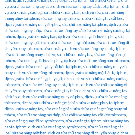
tphcm
,
dịch vụ sửa xe nâng quay đổ phuy tại tphcm
,
sửa chữa xe nâng
,
dịch
vụ sửa chữa xe nâng tay cao
,
dịch vụ sửa xe nâng tay cắt kéo tại tphcm
,
dịch
vụ sửa xe nâng các loại
,
sửa chữa xe nâng bàn
,
dịch vụ sửa chữa xe nâng
thùng phuy tại tphcm
,
sửa xe nâng tay tại tphcm
,
sửa xe nâng tay cắt kéo
,
dịch vụ sửa xe nâng quay đổ phuy
,
sửa chữa xe nâng tại tphcm
,
dịch vụ sửa
chữa xe nâng tay thấp
,
sửa chữa xe nâng tay cắt kéo
,
sửa xe nâng các loại tại
tphcm
,
dịch vụ sửa xe nâng bàn
,
dịch vụ sửa xe nâng di chuyển phuy
,
sửa
chữa xe nâng tay tại tphcm
,
sửa chữa xe nâng mặt bàn
,
sửa chữa xe nâng di
chuyển phuy tại tphcm
,
sửa xe nâng
,
dịch vụ sửa xe nâng tay cao tại tphcm
,
sửa chữa xe nâng phuy
,
dịch vụ sửa chữa xe nâng tay
,
sửa xe nâng bàn tại
tphcm
,
sửa xe nâng di chuyển phuy
,
dịch vụ sửa chữa xe nâng bàn tại tphcm
,
dịch vụ sửa chữa xe nâng tay cắt kéo tại tphcm
,
sửa chữa xe nâng quay đổ
phuy
,
dịch vụ sửa xe nâng tại tphcm
,
dịch vụ sửa xe nâng mặt bàn tại tphcm
,
dịch vụ sửa chữa xe nâng phuy tại tphcm
,
dịch vụ sửa chữa xe nâng các loại
tại tphcm
,
sửa chữa xe nâng tay cao tại tphcm
,
dịch vụ sửa chữa xe nâng di
chuyển phuy tại tphcm
,
sửa xe nâng tay thấp
,
dịch vụ sửa chữa xe nâng tay
cắt kéo
,
dịch vụ sửa chữa xe nâng quay đổ phuy
,
dịch vụ sửa chữa xe nâng
tại tphcm
,
dịch vụ sửa chữa xe nâng mặt bàn
,
sửa xe nâng phuy tại tphcm
,
dịch vụ sửa xe nâng tay
,
sửa xe nâng bàn
,
sửa chữa xe nâng thùng phuy tại
tphcm
,
sửa chữa xe nâng tay thấp
,
sửa chữa xe nâng tay cắt kéo tại tphcm
,
sửa xe nâng quay đổ phuy tại tphcm
,
sửa xe nâng tại tphcm
,
sửa xe nâng tay
cao tại tphcm
,
dịch vụ sửa xe nâng phuy tại tphcm
,
sửa chữa xe nâng các
loại
,
sửa xe nâng mặt bàn
,
dịch vụ sửa chữa xe nâng di chuyển phuy
,
dịch vụ