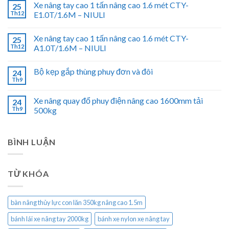
Xe nâng tay cao 1 tấn nâng cao 1.6 mét CTY-
25
Th12
E1.0T/1.6M – NIULI
Xe nâng tay cao 1 tấn nâng cao 1.6 mét CTY-
25
Th12
A1.0T/1.6M – NIULI
Bộ kẹp gắp thùng phuy đơn và đôi
24
Th9
Xe nâng quay đổ phuy điện nâng cao 1600mm tải
24
Th9
500kg
BÌNH LUẬN
TỪ KHÓA
bàn nâng thủy lực con lăn 350kg nâng cao 1.5m
bánh lái xe nâng tay 2000kg
bánh xe nylon xe nâng tay