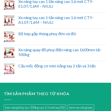
Xe nâng tay cao 1 tấn nâng cao 1.6 mét CTY-
E1.0T/1.6M – NIULI
Xe nâng tay cao 1 tấn nâng cao 1.6 mét CTY-
A1.0T/1.6M – NIULI
Bộ kẹp gắp thùng phuy đơn và đôi
Xe nâng quay đổ phuy điện nâng cao 1600mm tải
500kg
Cẩu mốc động cơ mini bằng tay 2 tấn và 3 tấn
TÌM SẢN PHẨM THEO TỪ KHÓA
bàn nâng thủy lực 350kg cao 1.5 mét wp350
bơm xe nâng bàn