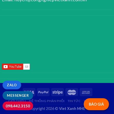
ZALO
MESSENGER
GIỚI THIỆU
HỆ THỐNG PHÂN PHỐI
TIN TỨC
LIÊN HỆ
FAQ
BÁO GIÁ
098.442.3150
Copyright 2026 ©
Viet Xanh MHE