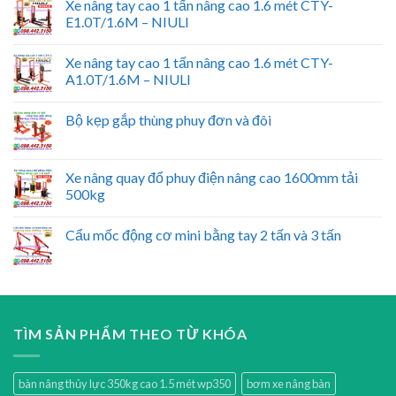
Xe nâng tay cao 1 tấn nâng cao 1.6 mét CTY-
E1.0T/1.6M – NIULI
Xe nâng tay cao 1 tấn nâng cao 1.6 mét CTY-
A1.0T/1.6M – NIULI
Bộ kẹp gắp thùng phuy đơn và đôi
Xe nâng quay đổ phuy điện nâng cao 1600mm tải
500kg
Cẩu mốc động cơ mini bằng tay 2 tấn và 3 tấn
TÌM SẢN PHẨM THEO TỪ KHÓA
bàn nâng thủy lực 350kg cao 1.5 mét wp350
bơm xe nâng bàn