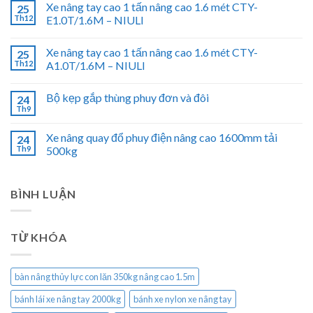
Xe nâng tay cao 1 tấn nâng cao 1.6 mét CTY-
25
Th12
E1.0T/1.6M – NIULI
Xe nâng tay cao 1 tấn nâng cao 1.6 mét CTY-
25
Th12
A1.0T/1.6M – NIULI
Bộ kẹp gắp thùng phuy đơn và đôi
24
Th9
Xe nâng quay đổ phuy điện nâng cao 1600mm tải
24
Th9
500kg
BÌNH LUẬN
TỪ KHÓA
bàn nâng thủy lực con lăn 350kg nâng cao 1.5m
bánh lái xe nâng tay 2000kg
bánh xe nylon xe nâng tay