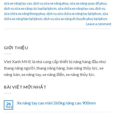
sửa xe nâng tay cao
,
dịch vụ sửa xe nâng phuy
,
sửa xe nâng quay đổ phuy
,
dịch vụ sửa xe nâng các loại tại tphcm
,
sửa chữa xe nâng tay cao
,
dịch vụ
sửa chữa xe nâng thùng phuy
,
dịch vụ sửa chữa xe nâng tay tại tphcm
,
sửa
chữa xe nâng bàn tại tphcm
,
dịch vụ sửa xe nâng di chuyển phuy tại tphcm
Leave a comment
GIỚI THIỆU
Viet Xanh MHE là nhà cung cấp thiết bị nâng hàng đầu như
thang nâng người, thang nâng hàng, bàn nâng thủy lực, xe
nâng bàn, xe nâng tay, xe nâng điện, xe nâng thủy lực.
BÀI VIẾT MỚI NHẤT
Xe nâng tay cao mini 260kg nâng cao 900mm
26
Th12