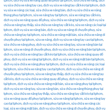
tphcm
,
dịch vụ sửa xe nâng quay đổ phuy tại tphcm
,
sửa chữa xe nâng
,
dịch
vụ sửa chữa xe nâng tay cao
,
dịch vụ sửa xe nâng tay cắt kéo tại tphcm
,
dịch
vụ sửa xe nâng các loại
,
sửa chữa xe nâng bàn
,
dịch vụ sửa chữa xe nâng
thùng phuy tại tphcm
,
sửa xe nâng tay tại tphcm
,
sửa xe nâng tay cắt kéo
,
dịch vụ sửa xe nâng quay đổ phuy
,
sửa chữa xe nâng tại tphcm
,
dịch vụ sửa
chữa xe nâng tay thấp
,
sửa chữa xe nâng tay cắt kéo
,
sửa xe nâng các loại tại
tphcm
,
dịch vụ sửa xe nâng bàn
,
dịch vụ sửa xe nâng di chuyển phuy
,
sửa
chữa xe nâng tay tại tphcm
,
sửa chữa xe nâng mặt bàn
,
sửa chữa xe nâng di
chuyển phuy tại tphcm
,
sửa xe nâng
,
dịch vụ sửa xe nâng tay cao tại tphcm
,
sửa chữa xe nâng phuy
,
dịch vụ sửa chữa xe nâng tay
,
sửa xe nâng bàn tại
tphcm
,
sửa xe nâng di chuyển phuy
,
dịch vụ sửa chữa xe nâng bàn tại tphcm
,
dịch vụ sửa chữa xe nâng tay cắt kéo tại tphcm
,
sửa chữa xe nâng quay đổ
phuy
,
dịch vụ sửa xe nâng tại tphcm
,
dịch vụ sửa xe nâng mặt bàn tại tphcm
,
dịch vụ sửa chữa xe nâng phuy tại tphcm
,
dịch vụ sửa chữa xe nâng các loại
tại tphcm
,
sửa chữa xe nâng tay cao tại tphcm
,
dịch vụ sửa chữa xe nâng di
chuyển phuy tại tphcm
,
sửa xe nâng tay thấp
,
dịch vụ sửa chữa xe nâng tay
cắt kéo
,
dịch vụ sửa chữa xe nâng quay đổ phuy
,
dịch vụ sửa chữa xe nâng
tại tphcm
,
dịch vụ sửa chữa xe nâng mặt bàn
,
sửa xe nâng phuy tại tphcm
,
dịch vụ sửa xe nâng tay
,
sửa xe nâng bàn
,
sửa chữa xe nâng thùng phuy tại
tphcm
,
sửa chữa xe nâng tay thấp
,
sửa chữa xe nâng tay cắt kéo tại tphcm
,
sửa xe nâng quay đổ phuy tại tphcm
,
sửa xe nâng tại tphcm
,
sửa xe nâng tay
cao tại tphcm
,
dịch vụ sửa xe nâng phuy tại tphcm
,
sửa chữa xe nâng các
loại
,
sửa xe nâng mặt bàn
,
dịch vụ sửa chữa xe nâng di chuyển phuy
,
dịch vụ