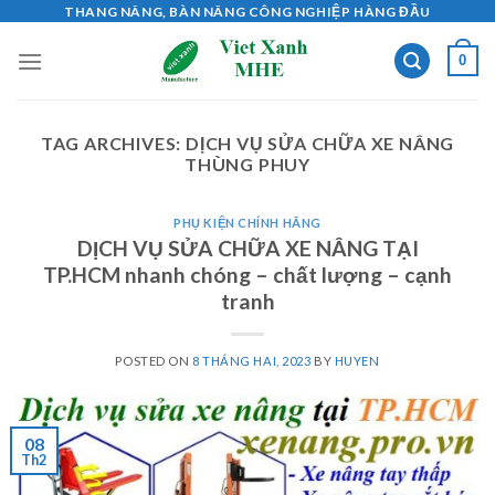
Skip
THANG NÂNG, BÀN NÂNG CÔNG NGHIỆP HÀNG ĐẦU
to
0
content
TAG ARCHIVES:
DỊCH VỤ SỬA CHỮA XE NÂNG
THÙNG PHUY
PHỤ KIỆN CHÍNH HÃNG
DỊCH VỤ SỬA CHỮA XE NÂNG TẠI
TP.HCM nhanh chóng – chất lượng – cạnh
tranh
POSTED ON
8 THÁNG HAI, 2023
BY
HUYEN
08
Th2