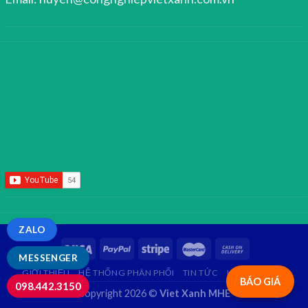
ZALO
MESSENGER
GIỚI THIỆU
HỆ THỐNG PHÂN PHỐI
TIN TỨC
LIÊN HỆ
FAQ
BÁO GIÁ
098.442.3150
Copyright 2026 ©
Viet Xanh MHE