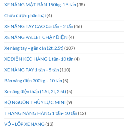
XE NÂNG MẶT BÀN 150kg-1.5 tấn
(38)
Chưa được phân loại
(4)
XE NÂNG TAY CAO 0.5 tấn – 2 tấn
(46)
XE NÂNG PALLET CHẠY ĐIỆN
(4)
Xe nâng tay – gắn cân (2t, 2.5t)
(107)
XE ĐIỆN KÉO HÀNG 1 tấn- 10 tấn
(4)
XE NÂNG TAY 1 tấn – 5 tấn
(110)
Bàn nâng điện 300kg – 10 tấn
(5)
Xe nâng điện thấp (1.5t, 2t, 2.5t)
(5)
BỘ NGUỒN THỦY LỰC MINI
(9)
THANG NÂNG HÀNG 1 tấn- 10 tấn
(12)
VỎ – LỐP XE NÂNG
(13)