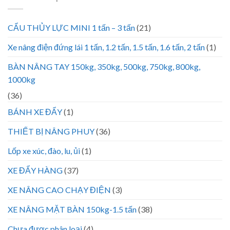
CẨU THỦY LỰC MINI 1 tấn – 3 tấn
(21)
Xe nâng điện đứng lái 1 tấn, 1.2 tấn, 1.5 tấn, 1.6 tấn, 2 tấn
(1)
BÀN NÂNG TAY 150kg, 350kg, 500kg, 750kg, 800kg,
1000kg
(36)
BÁNH XE ĐẨY
(1)
THIẾT BỊ NÂNG PHUY
(36)
Lốp xe xúc, đào, lu, ủi
(1)
XE ĐẨY HÀNG
(37)
XE NÂNG CAO CHẠY ĐIỆN
(3)
XE NÂNG MẶT BÀN 150kg-1.5 tấn
(38)
Chưa được phân loại
(4)