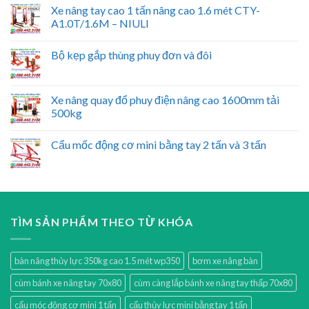
Xe nâng tay cao 1 tấn nâng cao 1.6 mét CTY-
A1.0T/1.6M – NIULI
Bộ kẹp gắp thùng phuy đơn và đôi
Xe nâng quay đổ phuy điện nâng cao 1600mm tải
500kg
Cẩu mốc động cơ mini bằng tay 2 tấn và 3 tấn
TÌM SẢN PHẨM THEO TỪ KHÓA
bàn nâng thủy lực 350kg cao 1.5 mét wp350
bơm xe nâng bàn
cùm bánh xe nâng tay 70x80
cùm càng lắp bánh xe nâng tay thấp 70x80
cẩu móc động cơ mini 1 tấn
cẩu thủy lực mini bằng tay 1 tấn