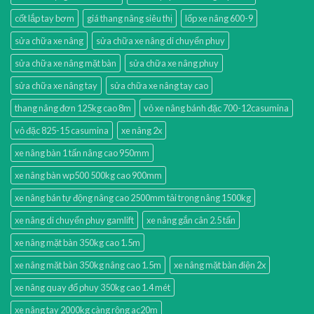
cốt lắp tay bơm
giá thang nâng siêu thị
lốp xe nâng 600-9
sửa chữa xe nâng
sửa chữa xe nâng di chuyển phuy
sửa chữa xe nâng mặt bàn
sửa chữa xe nâng phuy
sửa chữa xe nâng tay
sửa chữa xe nâng tay cao
thang nâng đơn 125kg cao 8m
vỏ xe nâng bánh đặc 700-12casumina
vỏ đặc 825-15 casumina
xe nâng 2x
xe nâng bàn 1 tấn nâng cao 950mm
xe nâng bàn wp500 500kg cao 900mm
xe nâng bán tự động nâng cao 2500mm tải trọng nâng 1500kg
xe nâng di chuyển phuy gamlift
xe nâng gắn cân 2.5 tấn
xe nâng mặt bàn 350kg cao 1.5m
xe nâng mặt bàn 350kg nâng cao 1.5m
xe nâng mặt bàn điện 2x
xe nâng quay đổ phuy 350kg cao 1.4 mét
xe nâng tay 2000kg càng rộng ac20m