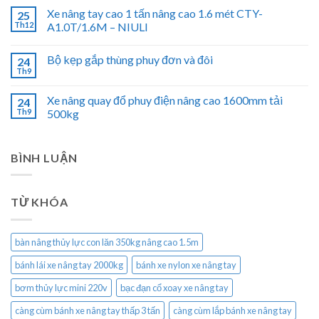
Xe nâng tay cao 1 tấn nâng cao 1.6 mét CTY-
25
Th12
A1.0T/1.6M – NIULI
Bộ kẹp gắp thùng phuy đơn và đôi
24
Th9
Xe nâng quay đổ phuy điện nâng cao 1600mm tải
24
Th9
500kg
BÌNH LUẬN
TỪ KHÓA
bàn nâng thủy lực con lăn 350kg nâng cao 1.5m
bánh lái xe nâng tay 2000kg
bánh xe nylon xe nâng tay
bơm thủy lực mini 220v
bạc đạn cổ xoay xe nâng tay
càng cùm bánh xe nâng tay thấp 3 tấn
càng cùm lắp bánh xe nâng tay