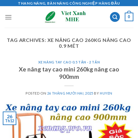
Skip
THANG NÂNG, BÀN NÂNG CÔNG NGHIỆP HÀNG ĐẦU
to
0
content
TAG ARCHIVES:
XE NÂNG CAO 260KG NÂNG CAO
0.9 MÉT
XE NÂNG TAY CAO 0.5 TẤN - 2 TẤN
Xe nâng tay cao mini 260kg nâng cao
900mm
POSTED ON
26 THÁNG MƯỜI HAI, 2025
BY
HUYEN
26
Th12