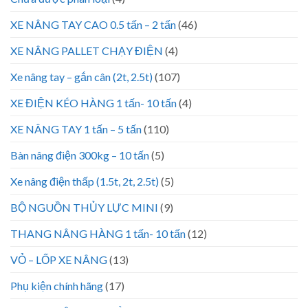
XE NÂNG TAY CAO 0.5 tấn – 2 tấn
(46)
XE NÂNG PALLET CHẠY ĐIỆN
(4)
Xe nâng tay – gắn cân (2t, 2.5t)
(107)
XE ĐIỆN KÉO HÀNG 1 tấn- 10 tấn
(4)
XE NÂNG TAY 1 tấn – 5 tấn
(110)
Bàn nâng điện 300kg – 10 tấn
(5)
Xe nâng điện thấp (1.5t, 2t, 2.5t)
(5)
BỘ NGUỒN THỦY LỰC MINI
(9)
THANG NÂNG HÀNG 1 tấn- 10 tấn
(12)
VỎ – LỐP XE NÂNG
(13)
Phụ kiện chính hãng
(17)