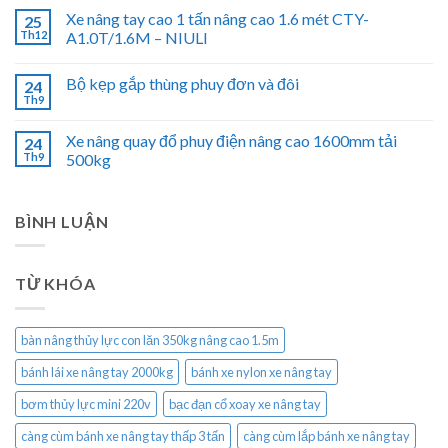
Xe nâng tay cao 1 tấn nâng cao 1.6 mét CTY-
25
Th12
A1.0T/1.6M – NIULI
Bộ kẹp gắp thùng phuy đơn và đôi
24
Th9
Xe nâng quay đổ phuy điện nâng cao 1600mm tải
24
Th9
500kg
BÌNH LUẬN
TỪ KHÓA
bàn nâng thủy lực con lăn 350kg nâng cao 1.5m
bánh lái xe nâng tay 2000kg
bánh xe nylon xe nâng tay
bơm thủy lực mini 220v
bạc đạn cổ xoay xe nâng tay
càng cùm bánh xe nâng tay thấp 3 tấn
càng cùm lắp bánh xe nâng tay