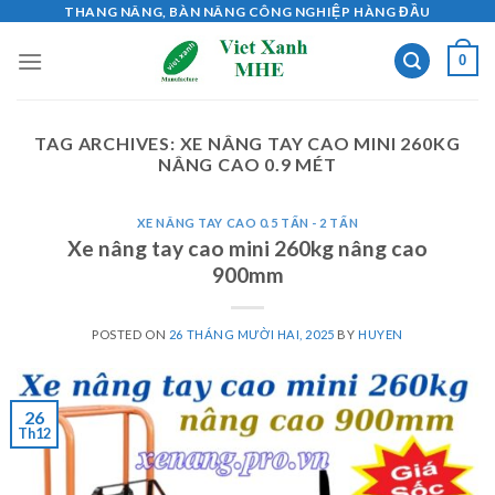
Skip
THANG NÂNG, BÀN NÂNG CÔNG NGHIỆP HÀNG ĐẦU
to
0
content
TAG ARCHIVES:
XE NÂNG TAY CAO MINI 260KG
NÂNG CAO 0.9 MÉT
XE NÂNG TAY CAO 0.5 TẤN - 2 TẤN
Xe nâng tay cao mini 260kg nâng cao
900mm
POSTED ON
26 THÁNG MƯỜI HAI, 2025
BY
HUYEN
26
Th12