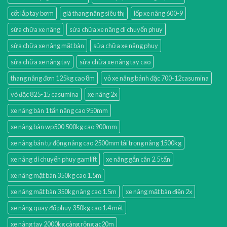
cốt lắp tay bơm
giá thang nâng siêu thị
lốp xe nâng 600-9
sửa chữa xe nâng
sửa chữa xe nâng di chuyển phuy
sửa chữa xe nâng mặt bàn
sửa chữa xe nâng phuy
sửa chữa xe nâng tay
sửa chữa xe nâng tay cao
thang nâng đơn 125kg cao 8m
vỏ xe nâng bánh đặc 700-12casumina
vỏ đặc 825-15 casumina
xe nâng 2x
xe nâng bàn 1 tấn nâng cao 950mm
xe nâng bàn wp500 500kg cao 900mm
xe nâng bán tự động nâng cao 2500mm tải trọng nâng 1500kg
xe nâng di chuyển phuy gamlift
xe nâng gắn cân 2.5 tấn
xe nâng mặt bàn 350kg cao 1.5m
xe nâng mặt bàn 350kg nâng cao 1.5m
xe nâng mặt bàn điện 2x
xe nâng quay đổ phuy 350kg cao 1.4 mét
xe nâng tay 2000kg càng rộng ac20m