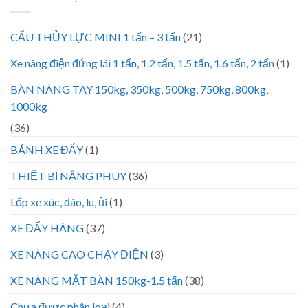
CẨU THỦY LỰC MINI 1 tấn – 3 tấn
(21)
Xe nâng điện đứng lái 1 tấn, 1.2 tấn, 1.5 tấn, 1.6 tấn, 2 tấn
(1)
BÀN NÂNG TAY 150kg, 350kg, 500kg, 750kg, 800kg,
1000kg
(36)
BÁNH XE ĐẨY
(1)
THIẾT BỊ NÂNG PHUY
(36)
Lốp xe xúc, đào, lu, ủi
(1)
XE ĐẨY HÀNG
(37)
XE NÂNG CAO CHẠY ĐIỆN
(3)
XE NÂNG MẶT BÀN 150kg-1.5 tấn
(38)
Chưa được phân loại
(4)