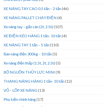
XE NÂNG TAY CAO 0.5 tấn – 2 tấn
(46)
XE NÂNG PALLET CHẠY ĐIỆN
(4)
Xe nâng tay – gắn cân (2t, 2.5t)
(107)
XE ĐIỆN KÉO HÀNG 1 tấn- 10 tấn
(4)
XE NÂNG TAY 1 tấn – 5 tấn
(110)
Bàn nâng điện 300kg – 10 tấn
(5)
Xe nâng điện thấp (1.5t, 2t, 2.5t)
(5)
BỘ NGUỒN THỦY LỰC MINI
(9)
THANG NÂNG HÀNG 1 tấn- 10 tấn
(12)
VỎ – LỐP XE NÂNG
(13)
Phụ kiện chính hãng
(17)