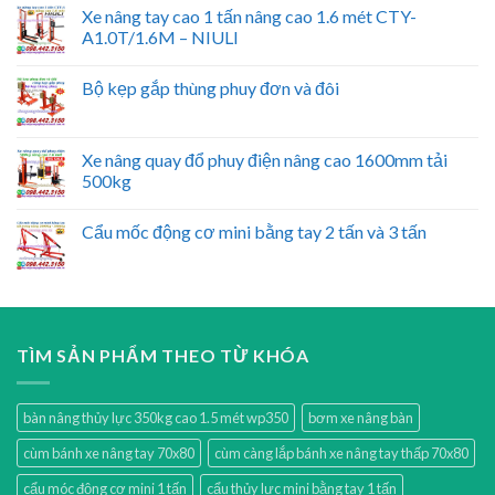
Xe nâng tay cao 1 tấn nâng cao 1.6 mét CTY-
A1.0T/1.6M – NIULI
Bộ kẹp gắp thùng phuy đơn và đôi
Xe nâng quay đổ phuy điện nâng cao 1600mm tải
500kg
Cẩu mốc động cơ mini bằng tay 2 tấn và 3 tấn
TÌM SẢN PHẨM THEO TỪ KHÓA
bàn nâng thủy lực 350kg cao 1.5 mét wp350
bơm xe nâng bàn
cùm bánh xe nâng tay 70x80
cùm càng lắp bánh xe nâng tay thấp 70x80
cẩu móc động cơ mini 1 tấn
cẩu thủy lực mini bằng tay 1 tấn