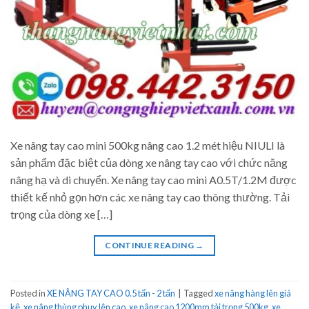
Xe nâng tay cao mini 500kg nâng cao 1.2 mét hiệu NIULI là
sản phẩm đặc biệt của dòng xe nâng tay cao với chức năng
nâng hạ và di chuyển. Xe nâng tay cao mini A0.5T/1.2M được
thiết kế nhỏ gọn hơn các xe nâng tay cao thông thường. Tải
trọng của dòng xe […]
CONTINUE READING
→
Posted in
XE NÂNG TAY CAO 0.5 tấn - 2 tấn
|
Tagged
xe nâng hàng lên giá
kệ
,
xe nâng thùng phuy lên cao
,
xe nâng cao 1200mm tải trọng 500kg
,
xe