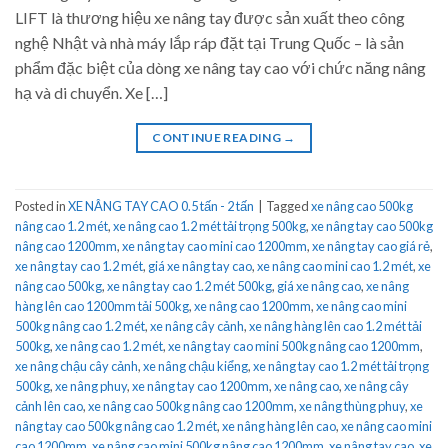
LIFT là thương hiệu xe nâng tay được sản xuất theo công
nghệ Nhật và nhà máy lắp ráp đặt tại Trung Quốc – là sản
phẩm đặc biệt của dòng xe nâng tay cao với chức năng nâng
hạ và di chuyển. Xe […]
CONTINUE READING
→
Posted in
XE NÂNG TAY CAO 0.5 tấn - 2 tấn
|
Tagged
xe nâng cao 500kg
nâng cao 1.2 mét
,
xe nâng cao 1.2 mét tải trọng 500kg
,
xe nâng tay cao 500kg
nâng cao 1200mm
,
xe nâng tay cao mini cao 1200mm
,
xe nâng tay cao giá rẻ
,
xe nâng tay cao 1.2 mét
,
giá xe nâng tay cao
,
xe nâng cao mini cao 1.2 mét
,
xe
nâng cao 500kg
,
xe nâng tay cao 1.2 mét 500kg
,
giá xe nâng cao
,
xe nâng
hàng lên cao 1200mm tải 500kg
,
xe nâng cao 1200mm
,
xe nâng cao mini
500kg nâng cao 1.2 mét
,
xe nâng cây cảnh
,
xe nâng hàng lên cao 1.2 mét tải
500kg
,
xe nâng cao 1.2 mét
,
xe nâng tay cao mini 500kg nâng cao 1200mm
,
xe nâng chậu cây cảnh
,
xe nâng chậu kiểng
,
xe nâng tay cao 1.2 mét tải trọng
500kg
,
xe nâng phuy
,
xe nâng tay cao 1200mm
,
xe nâng cao
,
xe nâng cây
cảnh lên cao
,
xe nâng cao 500kg nâng cao 1200mm
,
xe nâng thùng phuy
,
xe
nâng tay cao 500kg nâng cao 1.2 mét
,
xe nâng hàng lên cao
,
xe nâng cao mini
cao 1200mm
,
xe nâng cao mini 500kg nâng cao 1200mm
,
xe nâng tay cao
,
xe