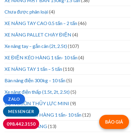
XE NÂNG MẶT BÀN 150kg-1.5 tấn
(38)
Chưa được phân loại
(4)
XE NÂNG TAY CAO 0.5 tấn – 2 tấn
(46)
XE NÂNG PALLET CHẠY ĐIỆN
(4)
Xe nâng tay – gắn cân (2t, 2.5t)
(107)
XE ĐIỆN KÉO HÀNG 1 tấn- 10 tấn
(4)
XE NÂNG TAY 1 tấn – 5 tấn
(110)
Bàn nâng điện 300kg – 10 tấn
(5)
Xe nâng điện thấp (1.5t, 2t, 2.5t)
(5)
ZALO
BỘ NGUỒN THỦY LỰC MINI
(9)
MESSENGER
THANG NÂNG HÀNG 1 tấn- 10 tấn
(12)
BÁO GIÁ
098.442.3150
VỎ – LỐP XE NÂNG
(13)