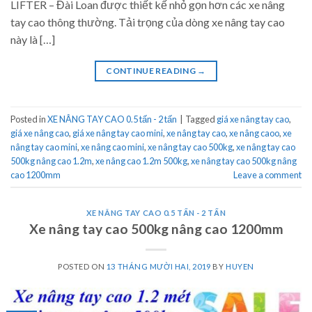
LIFTER – Đài Loan được thiết kế nhỏ gọn hơn các xe nâng
tay cao thông thường. Tải trọng của dòng xe nâng tay cao
này là […]
CONTINUE READING
→
Posted in
XE NÂNG TAY CAO 0.5 tấn - 2 tấn
|
Tagged
giá xe nâng tay cao
,
giá xe nâng cao
,
giá xe nâng tay cao mini
,
xe nâng tay cao
,
xe nâng caoo
,
xe
nâng tay cao mini
,
xe nâng cao mini
,
xe nâng tay cao 500kg
,
xe nâng tay cao
500kg nâng cao 1.2m
,
xe nâng cao 1.2m 500kg
,
xe nâng tay cao 500kg nâng
cao 1200mm
Leave a comment
XE NÂNG TAY CAO 0.5 TẤN - 2 TẤN
Xe nâng tay cao 500kg nâng cao 1200mm
POSTED ON
13 THÁNG MƯỜI HAI, 2019
BY
HUYEN