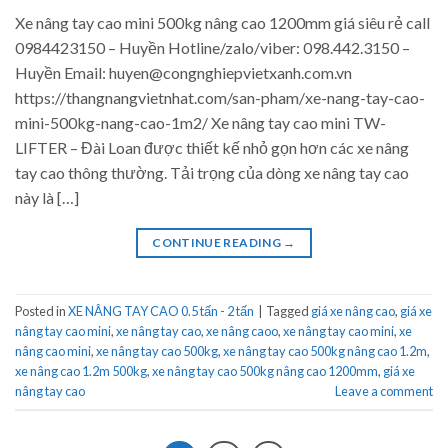
Xe nâng tay cao mini 500kg nâng cao 1200mm giá siêu rẻ call
0984423150 – Huyền Hotline/zalo/viber: 098.442.3150 –
Huyền Email: huyen@congnghiepvietxanh.com.vn
https://thangnangvietnhat.com/san-pham/xe-nang-tay-cao-
mini-500kg-nang-cao-1m2/ Xe nâng tay cao mini TW-
LIFTER – Đài Loan được thiết kế nhỏ gọn hơn các xe nâng
tay cao thông thường. Tải trọng của dòng xe nâng tay cao
này là […]
CONTINUE READING
→
Posted in
XE NÂNG TAY CAO 0.5 tấn - 2 tấn
|
Tagged
giá xe nâng cao
,
giá xe
nâng tay cao mini
,
xe nâng tay cao
,
xe nâng caoo
,
xe nâng tay cao mini
,
xe
nâng cao mini
,
xe nâng tay cao 500kg
,
xe nâng tay cao 500kg nâng cao 1.2m
,
xe nâng cao 1.2m 500kg
,
xe nâng tay cao 500kg nâng cao 1200mm
,
giá xe
nâng tay cao
Leave a comment