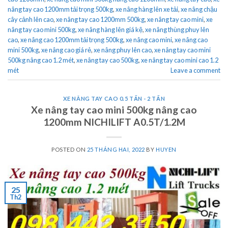
nâng tay cao 1200mm tải trọng 500kg
,
xe nâng hàng lên xe tải
,
xe nâng chậu
cây cảnh lên cao
,
xe nâng tay cao 1200mm 500kg
,
xe nâng tay cao mini
,
xe
nâng tay cao mini 500kg
,
xe nâng hàng lên giá kệ
,
xe nâng thùng phuy lên
cao
,
xe nâng cao 1200mm tải trọng 500kg
,
xe nâng cao mini
,
xe nâng cao
mini 500kg
,
xe nâng cao giá rẻ
,
xe nâng phuy lên cao
,
xe nâng tay cao mini
500kg nâng cao 1.2 mét
,
xe nâng tay cao 500kg
,
xe nâng tay cao mini cao 1.2
mét
Leave a comment
XE NÂNG TAY CAO 0.5 TẤN - 2 TẤN
Xe nâng tay cao mini 500kg nâng cao
1200mm NICHILIFT A0.5T/1.2M
POSTED ON
25 THÁNG HAI, 2022
BY
HUYEN
25
Th2