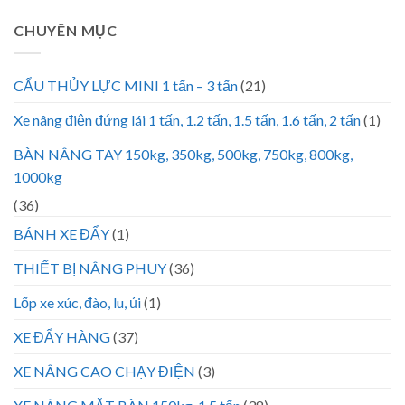
CHUYÊN MỤC
CẨU THỦY LỰC MINI 1 tấn – 3 tấn
(21)
Xe nâng điện đứng lái 1 tấn, 1.2 tấn, 1.5 tấn, 1.6 tấn, 2 tấn
(1)
BÀN NÂNG TAY 150kg, 350kg, 500kg, 750kg, 800kg,
1000kg
(36)
BÁNH XE ĐẨY
(1)
THIẾT BỊ NÂNG PHUY
(36)
Lốp xe xúc, đào, lu, ủi
(1)
XE ĐẨY HÀNG
(37)
XE NÂNG CAO CHẠY ĐIỆN
(3)