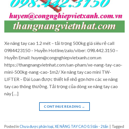
Xe nâng tay cao 1.2 mét – tải trọng 500kg giá siêu rẻ call
0984423150 – Huyền Hotline/zalo/viber: 098.442.3150 –
Huyền Email: huyen@congnghiepvietxanh.com.vn
https://thangnangvietnhat.com/san-pham/xe-nang-tay-cao-
mini-500kg-nang-cao-1m2/ Xe nâng tay cao mini TW-
LIFTER – Đài Loan được thiết kế nhỏ gọn hơn các xe nâng
tay cao thông thường. Tải trọng của dòng xe nâng tay cao
này […]
CONTINUE READING
→
Posted in
Chưa được phân loại
,
XE NÂNG TAY CAO 0.5 tấn - 2 tấn
|
Tagged