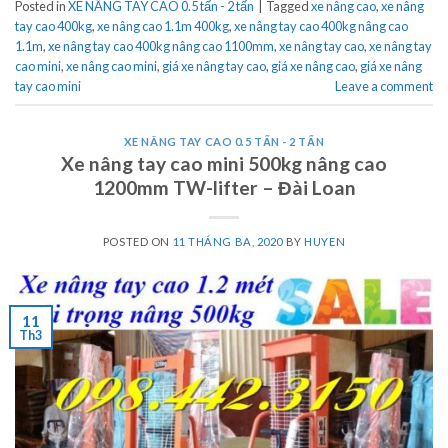
Posted in
XE NÂNG TAY CAO 0.5 tấn - 2 tấn
|
Tagged
xe nâng cao
,
xe nâng
tay cao 400kg
,
xe nâng cao 1.1m 400kg
,
xe nâng tay cao 400kg nâng cao
1.1m
,
xe nâng tay cao 400kg nâng cao 1100mm
,
xe nâng tay cao
,
xe nâng tay
cao mini
,
xe nâng cao mini
,
giá xe nâng tay cao
,
giá xe nâng cao
,
giá xe nâng
tay cao mini
Leave a comment
XE NÂNG TAY CAO 0.5 TẤN - 2 TẤN
Xe nâng tay cao mini 500kg nâng cao
1200mm TW-lifter – Đài Loan
POSTED ON
11 THÁNG BA, 2020
BY
HUYEN
11
Th3