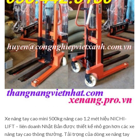
Xe nâng tay cao mini 500kg nâng cao 1.2 mét hiệu NICHI-
LIFT – liên doanh Nhật Bản được thiết kế nhỏ gọn hơn các xe
nâng tay cao thông thường. Tải trọng của dòng xe nâng tay