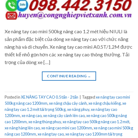
Xe nâng tay cao mini 500kg nâng cao 1.2 mét hiệu NIULI là
sản phẩm đặc biệt của dòng xe nâng tay cao với chức năng
nâng hạ và di chuyển. Xe nâng tay cao mini A0.5T/1.2M được
thiết kế nhỏ gọn hơn các xe nâng tay cao thông thường. Tải
trọng của dòng xe […]
CONTINUE READING
→
Posted in
XE NÂNG TAY CAO 0.5 tấn - 2 tấn
|
Tagged
xe nâng tay cao mini
500kg nâng cao 1200mm
,
xe nâng chậu cây cảnh
,
xe nâng chậu kiểng
,
xe
nâng tay cao 1.2 mét tải trọng 500kg
,
xe nâng phuy
,
xe nâng tay cao
1200mm
,
xe nâng cao
,
xe nâng cây cảnh lên cao
,
xe nâng cao 500kg nâng
cao 1200mm
,
xe nâng thùng phuy
,
xe nâng tay cao 500kg nâng cao 1.2 mét
,
xe nâng hàng lên cao
,
xe nâng cao mini cao 1200mm
,
xe nâng cao mini 500kg
nâng cao 1200mm
,
xe nâng tay cao
,
xe nâng tay cao 1200mm tải trọng