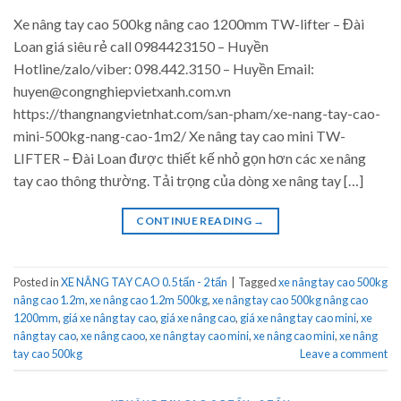
Xe nâng tay cao 500kg nâng cao 1200mm TW-lifter – Đài
Loan giá siêu rẻ call 0984423150 – Huyền
Hotline/zalo/viber: 098.442.3150 – Huyền Email:
huyen@congnghiepvietxanh.com.vn
https://thangnangvietnhat.com/san-pham/xe-nang-tay-cao-
mini-500kg-nang-cao-1m2/ Xe nâng tay cao mini TW-
LIFTER – Đài Loan được thiết kế nhỏ gọn hơn các xe nâng
tay cao thông thường. Tải trọng của dòng xe nâng tay […]
CONTINUE READING
→
Posted in
XE NÂNG TAY CAO 0.5 tấn - 2 tấn
|
Tagged
xe nâng tay cao 500kg
nâng cao 1.2m
,
xe nâng cao 1.2m 500kg
,
xe nâng tay cao 500kg nâng cao
1200mm
,
giá xe nâng tay cao
,
giá xe nâng cao
,
giá xe nâng tay cao mini
,
xe
nâng tay cao
,
xe nâng caoo
,
xe nâng tay cao mini
,
xe nâng cao mini
,
xe nâng
tay cao 500kg
Leave a comment