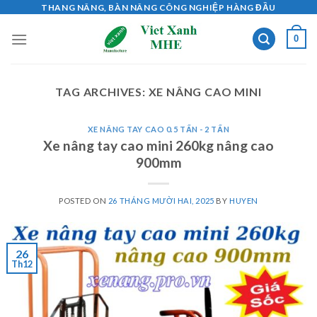
Skip
THANG NÂNG, BÀN NÂNG CÔNG NGHIỆP HÀNG ĐẦU
to
0
content
TAG ARCHIVES:
XE NÂNG CAO MINI
XE NÂNG TAY CAO 0.5 TẤN - 2 TẤN
Xe nâng tay cao mini 260kg nâng cao
900mm
POSTED ON
26 THÁNG MƯỜI HAI, 2025
BY
HUYEN
26
Th12