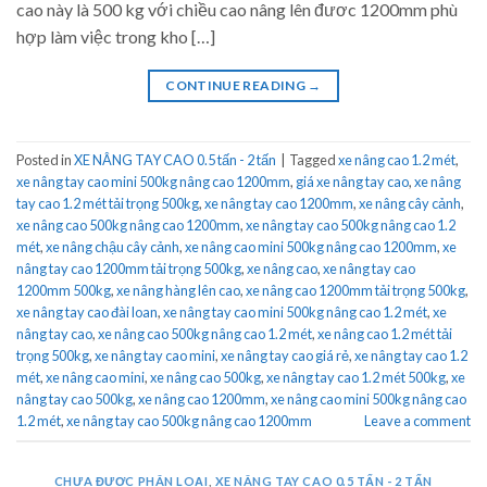
cao này là 500 kg với chiều cao nâng lên đươc 1200mm phù
hợp làm việc trong kho […]
CONTINUE READING
→
Posted in
XE NÂNG TAY CAO 0.5 tấn - 2 tấn
|
Tagged
xe nâng cao 1.2 mét
,
xe nâng tay cao mini 500kg nâng cao 1200mm
,
giá xe nâng tay cao
,
xe nâng
tay cao 1.2 mét tải trọng 500kg
,
xe nâng tay cao 1200mm
,
xe nâng cây cảnh
,
xe nâng cao 500kg nâng cao 1200mm
,
xe nâng tay cao 500kg nâng cao 1.2
mét
,
xe nâng chậu cây cảnh
,
xe nâng cao mini 500kg nâng cao 1200mm
,
xe
nâng tay cao 1200mm tải trọng 500kg
,
xe nâng cao
,
xe nâng tay cao
1200mm 500kg
,
xe nâng hàng lên cao
,
xe nâng cao 1200mm tải trọng 500kg
,
xe nâng tay cao đài loan
,
xe nâng tay cao mini 500kg nâng cao 1.2 mét
,
xe
nâng tay cao
,
xe nâng cao 500kg nâng cao 1.2 mét
,
xe nâng cao 1.2 mét tải
trọng 500kg
,
xe nâng tay cao mini
,
xe nâng tay cao giá rẻ
,
xe nâng tay cao 1.2
mét
,
xe nâng cao mini
,
xe nâng cao 500kg
,
xe nâng tay cao 1.2 mét 500kg
,
xe
nâng tay cao 500kg
,
xe nâng cao 1200mm
,
xe nâng cao mini 500kg nâng cao
1.2 mét
,
xe nâng tay cao 500kg nâng cao 1200mm
Leave a comment
CHƯA ĐƯỢC PHÂN LOẠI
,
XE NÂNG TAY CAO 0.5 TẤN - 2 TẤN