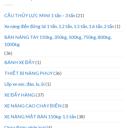
CẨU THỦY LỰC MINI 1 tấn – 3 tấn
(21)
Xe nâng điện đứng lái 1 tấn, 1.2 tấn, 1.5 tấn, 1.6 tấn, 2 tấn
(1)
BÀN NÂNG TAY 150kg, 350kg, 500kg, 750kg, 800kg,
1000kg
(36)
BÁNH XE ĐẨY
(1)
THIẾT BỊ NÂNG PHUY
(36)
Lốp xe xúc, đào, lu, ủi
(1)
XE ĐẨY HÀNG
(37)
XE NÂNG CAO CHẠY ĐIỆN
(3)
XE NÂNG MẶT BÀN 150kg-1.5 tấn
(38)
Chưa được phân loại
(4)