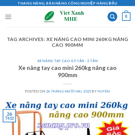
Skip
THANG NÂNG, BÀN NÂNG CÔNG NGHIỆP HÀNG ĐẦU
to
0
content
TAG ARCHIVES:
XE NÂNG CAO MINI 260KG NÂNG
CAO 900MM
XE NÂNG TAY CAO 0.5 TẤN - 2 TẤN
Xe nâng tay cao mini 260kg nâng cao
900mm
POSTED ON
26 THÁNG MƯỜI HAI, 2025
BY
HUYEN
26
Th12