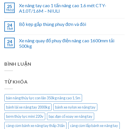
Xe nâng tay cao 1 tấn nâng cao 1.6 mét CTY-
25
Th12
A1.0T/1.6M – NIULI
Bộ kẹp gắp thùng phuy đơn và đôi
24
Th9
Xe nâng quay đổ phuy điện nâng cao 1600mm tải
24
Th9
500kg
BÌNH LUẬN
TỪ KHÓA
bàn nâng thủy lực con lăn 350kg nâng cao 1.5m
bánh lái xe nâng tay 2000kg
bánh xe nylon xe nâng tay
bơm thủy lực mini 220v
bạc đạn cổ xoay xe nâng tay
càng cùm bánh xe nâng tay thấp 3 tấn
càng cùm lắp bánh xe nâng tay