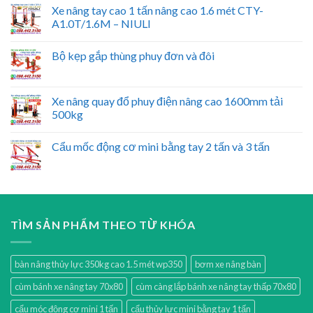
Xe nâng tay cao 1 tấn nâng cao 1.6 mét CTY-
A1.0T/1.6M – NIULI
Bộ kẹp gắp thùng phuy đơn và đôi
Xe nâng quay đổ phuy điện nâng cao 1600mm tải
500kg
Cẩu mốc động cơ mini bằng tay 2 tấn và 3 tấn
TÌM SẢN PHẨM THEO TỪ KHÓA
bàn nâng thủy lực 350kg cao 1.5 mét wp350
bơm xe nâng bàn
cùm bánh xe nâng tay 70x80
cùm càng lắp bánh xe nâng tay thấp 70x80
cẩu móc động cơ mini 1 tấn
cẩu thủy lực mini bằng tay 1 tấn