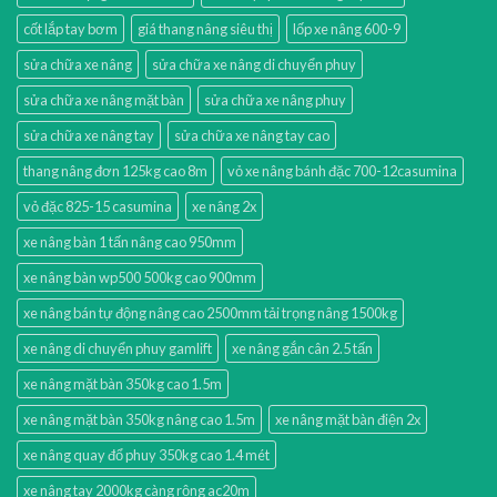
cốt lắp tay bơm
giá thang nâng siêu thị
lốp xe nâng 600-9
sửa chữa xe nâng
sửa chữa xe nâng di chuyển phuy
sửa chữa xe nâng mặt bàn
sửa chữa xe nâng phuy
sửa chữa xe nâng tay
sửa chữa xe nâng tay cao
thang nâng đơn 125kg cao 8m
vỏ xe nâng bánh đặc 700-12casumina
vỏ đặc 825-15 casumina
xe nâng 2x
xe nâng bàn 1 tấn nâng cao 950mm
xe nâng bàn wp500 500kg cao 900mm
xe nâng bán tự động nâng cao 2500mm tải trọng nâng 1500kg
xe nâng di chuyển phuy gamlift
xe nâng gắn cân 2.5 tấn
xe nâng mặt bàn 350kg cao 1.5m
xe nâng mặt bàn 350kg nâng cao 1.5m
xe nâng mặt bàn điện 2x
xe nâng quay đổ phuy 350kg cao 1.4 mét
xe nâng tay 2000kg càng rộng ac20m