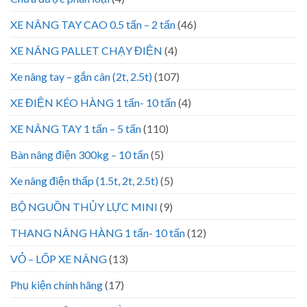
XE NÂNG TAY CAO 0.5 tấn – 2 tấn
(46)
XE NÂNG PALLET CHẠY ĐIỆN
(4)
Xe nâng tay – gắn cân (2t, 2.5t)
(107)
XE ĐIỆN KÉO HÀNG 1 tấn- 10 tấn
(4)
XE NÂNG TAY 1 tấn – 5 tấn
(110)
Bàn nâng điện 300kg – 10 tấn
(5)
Xe nâng điện thấp (1.5t, 2t, 2.5t)
(5)
BỘ NGUỒN THỦY LỰC MINI
(9)
THANG NÂNG HÀNG 1 tấn- 10 tấn
(12)
VỎ – LỐP XE NÂNG
(13)
Phụ kiện chính hãng
(17)