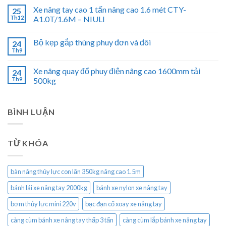
Xe nâng tay cao 1 tấn nâng cao 1.6 mét CTY-
25
Th12
A1.0T/1.6M – NIULI
Bộ kẹp gắp thùng phuy đơn và đôi
24
Th9
Xe nâng quay đổ phuy điện nâng cao 1600mm tải
24
Th9
500kg
BÌNH LUẬN
TỪ KHÓA
bàn nâng thủy lực con lăn 350kg nâng cao 1.5m
bánh lái xe nâng tay 2000kg
bánh xe nylon xe nâng tay
bơm thủy lực mini 220v
bạc đạn cổ xoay xe nâng tay
càng cùm bánh xe nâng tay thấp 3 tấn
càng cùm lắp bánh xe nâng tay