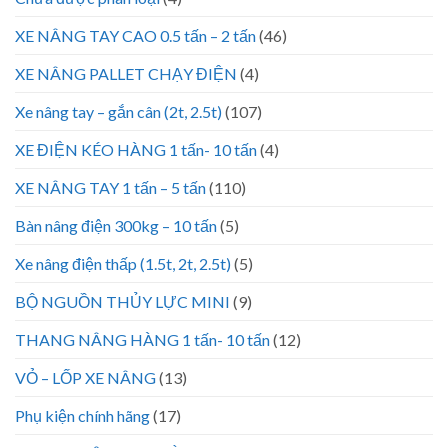
XE NÂNG TAY CAO 0.5 tấn – 2 tấn
(46)
XE NÂNG PALLET CHẠY ĐIỆN
(4)
Xe nâng tay – gắn cân (2t, 2.5t)
(107)
XE ĐIỆN KÉO HÀNG 1 tấn- 10 tấn
(4)
XE NÂNG TAY 1 tấn – 5 tấn
(110)
Bàn nâng điện 300kg – 10 tấn
(5)
Xe nâng điện thấp (1.5t, 2t, 2.5t)
(5)
BỘ NGUỒN THỦY LỰC MINI
(9)
THANG NÂNG HÀNG 1 tấn- 10 tấn
(12)
VỎ – LỐP XE NÂNG
(13)
Phụ kiện chính hãng
(17)