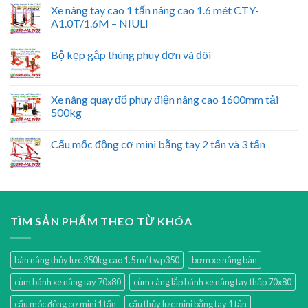
Xe nâng tay cao 1 tấn nâng cao 1.6 mét CTY-
A1.0T/1.6M – NIULI
Bộ kẹp gắp thùng phuy đơn và đôi
Xe nâng quay đổ phuy điện nâng cao 1600mm tải
500kg
Cẩu mốc động cơ mini bằng tay 2 tấn và 3 tấn
TÌM SẢN PHẨM THEO TỪ KHÓA
bàn nâng thủy lực 350kg cao 1.5 mét wp350
bơm xe nâng bàn
cùm bánh xe nâng tay 70x80
cùm càng lắp bánh xe nâng tay thấp 70x80
cẩu móc động cơ mini 1 tấn
cẩu thủy lực mini bằng tay 1 tấn