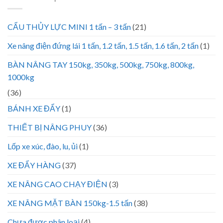
CẨU THỦY LỰC MINI 1 tấn – 3 tấn
(21)
Xe nâng điện đứng lái 1 tấn, 1.2 tấn, 1.5 tấn, 1.6 tấn, 2 tấn
(1)
BÀN NÂNG TAY 150kg, 350kg, 500kg, 750kg, 800kg,
1000kg
(36)
BÁNH XE ĐẨY
(1)
THIẾT BỊ NÂNG PHUY
(36)
Lốp xe xúc, đào, lu, ủi
(1)
XE ĐẨY HÀNG
(37)
XE NÂNG CAO CHẠY ĐIỆN
(3)
XE NÂNG MẶT BÀN 150kg-1.5 tấn
(38)
Chưa được phân loại
(4)