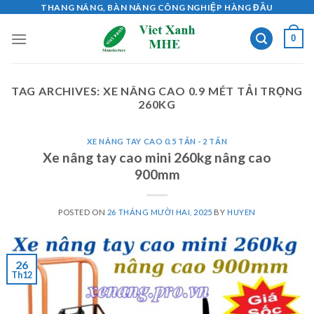
Skip
THANG NÂNG, BÀN NÂNG CÔNG NGHIỆP HÀNG ĐẦU
to
0
content
TAG ARCHIVES:
XE NÂNG CAO 0.9 MÉT TẢI TRỌNG
260KG
XE NÂNG TAY CAO 0.5 TẤN - 2 TẤN
Xe nâng tay cao mini 260kg nâng cao
900mm
POSTED ON
26 THÁNG MƯỜI HAI, 2025
BY
HUYEN
26
Th12