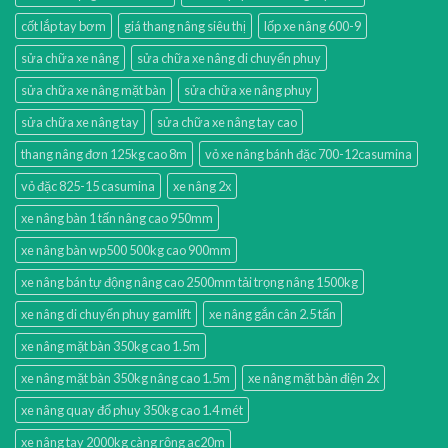
cốt lắp tay bơm
giá thang nâng siêu thị
lốp xe nâng 600-9
sửa chữa xe nâng
sửa chữa xe nâng di chuyển phuy
sửa chữa xe nâng mặt bàn
sửa chữa xe nâng phuy
sửa chữa xe nâng tay
sửa chữa xe nâng tay cao
thang nâng đơn 125kg cao 8m
vỏ xe nâng bánh đặc 700-12casumina
vỏ đặc 825-15 casumina
xe nâng 2x
xe nâng bàn 1 tấn nâng cao 950mm
xe nâng bàn wp500 500kg cao 900mm
xe nâng bán tự động nâng cao 2500mm tải trọng nâng 1500kg
xe nâng di chuyển phuy gamlift
xe nâng gắn cân 2.5 tấn
xe nâng mặt bàn 350kg cao 1.5m
xe nâng mặt bàn 350kg nâng cao 1.5m
xe nâng mặt bàn điện 2x
xe nâng quay đổ phuy 350kg cao 1.4 mét
xe nâng tay 2000kg càng rộng ac20m