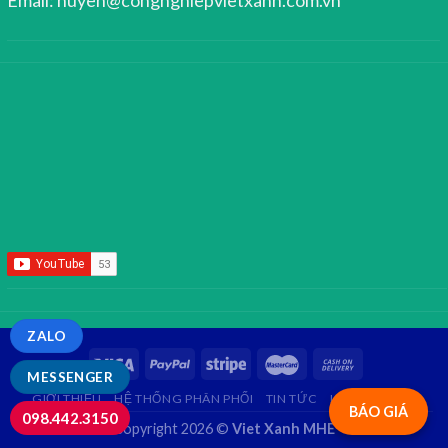
ZALO
MESSENGER
GIỚI THIỆU
HỆ THỐNG PHÂN PHỐI
TIN TỨC
LIÊN HỆ
FAQ
BÁO GIÁ
098.442.3150
Copyright 2026 ©
Viet Xanh MHE