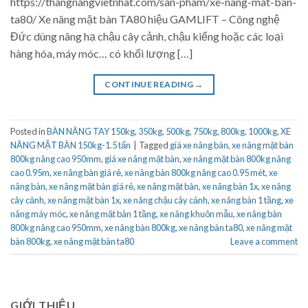
https://thangnangvietnhat.com/san-pham/xe-nang-mat-ban-
ta80/ Xe nâng mặt bàn TA80 hiệu GAMLIFT – Công nghệ
Đức dùng nâng hạ chậu cây cảnh, chậu kiểng hoặc các loại
hàng hóa, máy móc… có khối lượng […]
CONTINUE READING
→
Posted in
BÀN NÂNG TAY 150kg, 350kg, 500kg, 750kg, 800kg, 1000kg
,
XE
NÂNG MẶT BÀN 150kg-1.5 tấn
|
Tagged
giá xe nâng bàn
,
xe nâng mặt bàn
800kg nâng cao 950mm
,
giá xe nâng mặt bàn
,
xe nâng mặt bàn 800kg nâng
cao 0.95m
,
xe nâng bàn giá rẻ
,
xe nâng bàn 800kg nâng cao 0.95 mét
,
xe
nâng bàn
,
xe nâng mặt bàn giá rẻ
,
xe nâng mặt bàn
,
xe nâng bàn 1x
,
xe nâng
cây cảnh
,
xe nâng mặt bàn 1x
,
xe nâng chậu cây cảnh
,
xe nâng bàn 1 tầng
,
xe
nâng máy móc
,
xe nâng mặt bàn 1 tầng
,
xe nâng khuôn mẫu
,
xe nâng bàn
800kg nâng cao 950mm
,
xe nâng bàn 800kg
,
xe nâng bàn ta80
,
xe nâng mặt
bàn 800kg
,
xe nâng mặt bàn ta80
Leave a comment
GIỚI THIỆU