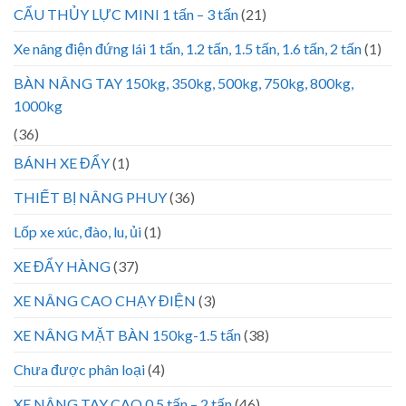
CẨU THỦY LỰC MINI 1 tấn – 3 tấn
(21)
Xe nâng điện đứng lái 1 tấn, 1.2 tấn, 1.5 tấn, 1.6 tấn, 2 tấn
(1)
BÀN NÂNG TAY 150kg, 350kg, 500kg, 750kg, 800kg,
1000kg
(36)
BÁNH XE ĐẨY
(1)
THIẾT BỊ NÂNG PHUY
(36)
Lốp xe xúc, đào, lu, ủi
(1)
XE ĐẨY HÀNG
(37)
XE NÂNG CAO CHẠY ĐIỆN
(3)
XE NÂNG MẶT BÀN 150kg-1.5 tấn
(38)
Chưa được phân loại
(4)
XE NÂNG TAY CAO 0.5 tấn – 2 tấn
(46)