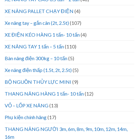
XE NÂNG PALLET CHẠY ĐIỆN
(4)
Xe nâng tay – gắn cân (2t, 2.5t)
(107)
XE ĐIỆN KÉO HÀNG 1 tấn- 10 tấn
(4)
XE NÂNG TAY 1 tấn – 5 tấn
(110)
Bàn nâng điện 300kg – 10 tấn
(5)
Xe nâng điện thấp (1.5t, 2t, 2.5t)
(5)
BỘ NGUỒN THỦY LỰC MINI
(9)
THANG NÂNG HÀNG 1 tấn- 10 tấn
(12)
VỎ – LỐP XE NÂNG
(13)
Phụ kiện chính hãng
(17)
THANG NÂNG NGƯỜI 3m, 6m, 8m, 9m, 10m, 12m, 14m,
16m