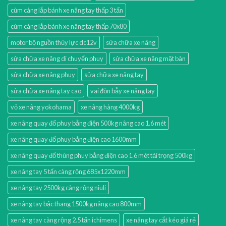
cùm càng lắp bánh xe nâng tay thấp 3 tấn
cùm càng lắp bánh xe nâng tay thấp 70x80
motor bộ nguồn thủy lực dc12v
sửa chữa xe nâng
sửa chữa xe nâng di chuyển phuy
sửa chữa xe nâng mặt bàn
sửa chữa xe nâng phuy
sửa chữa xe nâng tay
sửa chữa xe nâng tay cao
vai đòn bẫy xe nâng tay
vỏ xe nâng yokohama
xe nâng hàng 4000kg
xe nâng quay đổ phuy bằng điện 500kg nâng cao 1.6 mét
xe nâng quay đổ phuy bằng điện cao 1600mm
xe nâng quay đổ thùng phuy bằng điện cao 1.6 mét tải trọng 500kg
xe nâng tay 5 tấn càng rộng 685x1220mm
xe nâng tay 2500kg càng rộng niuli
xe nâng tay bậc thang 1500kg nâng cao 800mm
xe nâng tay càng rộng 2.5 tấn ichimens
xe nâng tay cắt kéo giá rẻ