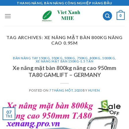
Skip
THANG NÂNG, BÀN NÂNG CÔNG NGHIỆP HÀNG ĐẦU
to
0
content
TAG ARCHIVES:
XE NÂNG MẶT BÀN 800KG NÂNG
CAO 0.95M
BÀN NÂNG TAY 150KG, 350KG, 500KG, 750KG, 800KG, 1000KG
,
XE NÂNG MẶT BÀN 150KG-1.5 TẤN
Xe nâng mặt bàn 800kg nâng cao 950mm
TA80 GAMLIFT – GERMANY
POSTED ON
7 THÁNG MỘT, 2020
BY
HUYEN
07
Th1