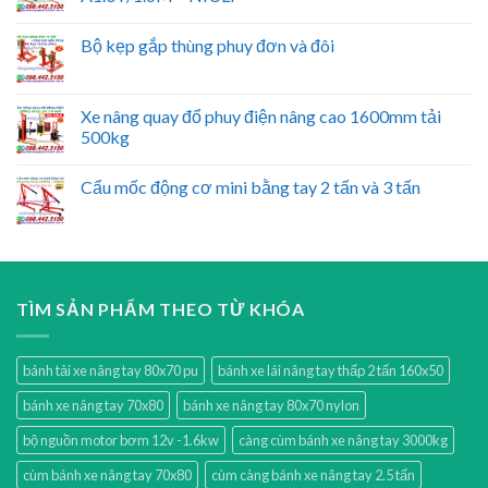
Bộ kẹp gắp thùng phuy đơn và đôi
Xe nâng quay đổ phuy điện nâng cao 1600mm tải
500kg
Cẩu mốc động cơ mini bằng tay 2 tấn và 3 tấn
TÌM SẢN PHẨM THEO TỪ KHÓA
bánh tải xe nâng tay 80x70 pu
bánh xe lái nâng tay thấp 2 tấn 160x50
bánh xe nâng tay 70x80
bánh xe nâng tay 80x70 nylon
bộ nguồn motor bơm 12v -1.6kw
càng cùm bánh xe nâng tay 3000kg
cùm bánh xe nâng tay 70x80
cùm càng bánh xe nâng tay 2.5 tấn