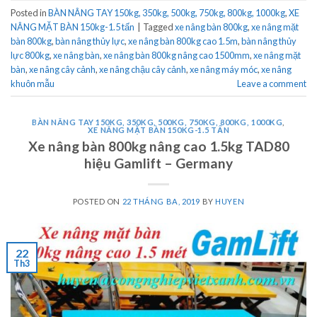
Posted in
BÀN NÂNG TAY 150kg, 350kg, 500kg, 750kg, 800kg, 1000kg
,
XE
NÂNG MẶT BÀN 150kg-1.5 tấn
|
Tagged
xe nâng bàn 800kg
,
xe nâng mặt
bàn 800kg
,
bàn nâng thủy lực
,
xe nâng bàn 800kg cao 1.5m
,
bàn nâng thủy
lực 800kg
,
xe nâng bàn
,
xe nâng bàn 800kg nâng cao 1500mm
,
xe nâng mặt
bàn
,
xe nâng cây cảnh
,
xe nâng chậu cây cảnh
,
xe nâng máy móc
,
xe nâng
khuôn mẫu
Leave a comment
BÀN NÂNG TAY 150KG, 350KG, 500KG, 750KG, 800KG, 1000KG
,
XE NÂNG MẶT BÀN 150KG-1.5 TẤN
Xe nâng bàn 800kg nâng cao 1.5kg TAD80
hiệu Gamlift – Germany
POSTED ON
22 THÁNG BA, 2019
BY
HUYEN
22
Th3