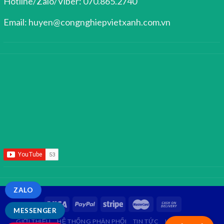
Hotline/Zalo/Viber: 070.865.2740
Email: huyen@congnghiepvietxanh.com.vn
ZALO
MESSENGER
GIỚI THIỆU
HỆ THỐNG PHÂN PHỐI
TIN TỨC
LIÊN HỆ
FAQ