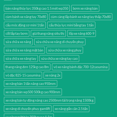
bàn nâng thủy lực 350kg cao 1.5 mét wp350
bơm xe nâng bàn
cùm bánh xe nâng tay 70x80
cùm càng lắp bánh xe nâng tay thấp 70x80
cẩu móc động cơ mini 1 tấn
cẩu thủy lực mini bằng tay 1 tấn
cốt lắp tay bơm
giá thang nâng siêu thị
lốp xe nâng 600-9
sửa chữa xe nâng
sửa chữa xe nâng di chuyển phuy
sửa chữa xe nâng mặt bàn
sửa chữa xe nâng phuy
sửa chữa xe nâng tay
sửa chữa xe nâng tay cao
thang nâng đơn 125kg cao 8m
vỏ xe nâng bánh đặc 700-12casumina
vỏ đặc 825-15 casumina
xe nâng 2x
xe nâng bàn 1 tấn nâng cao 950mm
xe nâng bàn wp500 500kg cao 900mm
xe nâng bán tự động nâng cao 2500mm tải trọng nâng 1500kg
xe nâng di chuyển phuy gamlift
xe nâng gắn cân 2.5 tấn