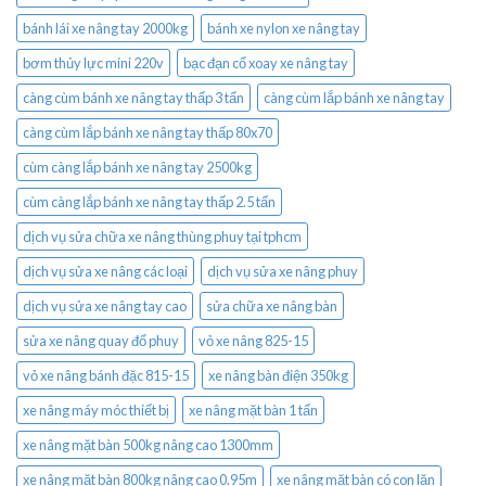
bánh lái xe nâng tay 2000kg
bánh xe nylon xe nâng tay
bơm thủy lực mini 220v
bạc đạn cổ xoay xe nâng tay
càng cùm bánh xe nâng tay thấp 3 tấn
càng cùm lắp bánh xe nâng tay
càng cùm lắp bánh xe nâng tay thấp 80x70
cùm càng lắp bánh xe nâng tay 2500kg
cùm càng lắp bánh xe nâng tay thấp 2.5 tấn
dịch vụ sửa chữa xe nâng thùng phuy tại tphcm
dịch vụ sửa xe nâng các loại
dịch vụ sửa xe nâng phuy
dịch vụ sửa xe nâng tay cao
sửa chữa xe nâng bàn
sửa xe nâng quay đổ phuy
vỏ xe nâng 825-15
vỏ xe nâng bánh đặc 815-15
xe nâng bàn điện 350kg
xe nâng máy móc thiết bị
xe nâng mặt bàn 1 tấn
xe nâng mặt bàn 500kg nâng cao 1300mm
xe nâng mặt bàn 800kg nâng cao 0.95m
xe nâng mặt bàn có con lăn