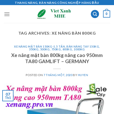
Skip
THANG NÂNG, BÀN NÂNG CÔNG NGHIỆP HÀNG ĐẦU
to
0
content
TAG ARCHIVES:
XE NÂNG BÀN 800KG
XE NÂNG MẶT BÀN 150KG-1.5 TẤN
,
BÀN NÂNG TAY 150KG,
350KG, 500KG, 750KG, 800KG, 1000KG
Xe nâng mặt bàn 800kg nâng cao 950mm
TA80 GAMLIFT – GERMANY
POSTED ON
7 THÁNG MỘT, 2020
BY
HUYEN
07
Th1