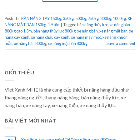
Posted in
BÀN NÂNG TAY 150kg, 350kg, 500kg, 750kg, 800kg, 1000kg
,
XE
NÂNG MẶT BÀN 150kg-1.5 tấn
|
Tagged
bàn nâng thủy lực
,
xe nâng bàn
800kg cao 1.5m
,
bàn nâng thủy lực 800kg
,
xe nâng bàn
,
xe nâng mặt bàn
,
xe
nâng cây cảnh
,
xe nâng chậu cây cảnh
,
xe nâng máy móc
,
xe nâng khuôn
mẫu
,
xe nâng bàn 800kg
,
xe nâng mặt bàn 800kg
Leave a comment
GIỚI THIỆU
Viet Xanh MHE là nhà cung cấp thiết bị nâng hàng đầu như
thang nâng người, thang nâng hàng, bàn nâng thủy lực, xe
nâng bàn, xe nâng tay, xe nâng điện, xe nâng thủy lực.
BÀI VIẾT MỚI NHẤT
Xe nâng tay cao mini 260kg nâng cao 900mm