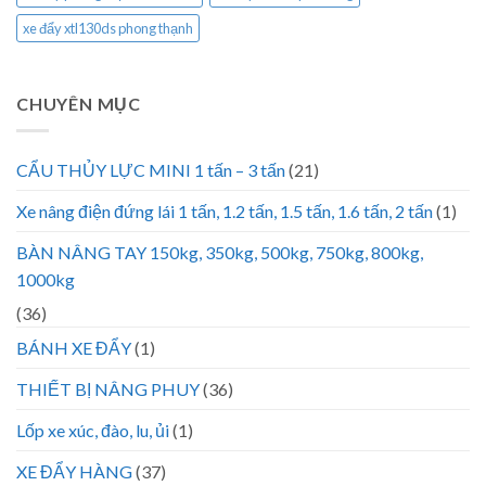
xe đẩy xtl130ds phong thạnh
CHUYÊN MỤC
CẨU THỦY LỰC MINI 1 tấn – 3 tấn
(21)
Xe nâng điện đứng lái 1 tấn, 1.2 tấn, 1.5 tấn, 1.6 tấn, 2 tấn
(1)
BÀN NÂNG TAY 150kg, 350kg, 500kg, 750kg, 800kg,
1000kg
(36)
BÁNH XE ĐẨY
(1)
THIẾT BỊ NÂNG PHUY
(36)
Lốp xe xúc, đào, lu, ủi
(1)
XE ĐẨY HÀNG
(37)