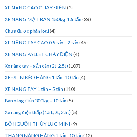
XE NÂNG CAO CHẠY ĐIỆN
(3)
XE NÂNG MẶT BÀN 150kg-1.5 tấn
(38)
Chưa được phân loại
(4)
XE NÂNG TAY CAO 0.5 tấn – 2 tấn
(46)
XE NÂNG PALLET CHẠY ĐIỆN
(4)
Xe nâng tay – gắn cân (2t, 2.5t)
(107)
XE ĐIỆN KÉO HÀNG 1 tấn- 10 tấn
(4)
XE NÂNG TAY 1 tấn – 5 tấn
(110)
Bàn nâng điện 300kg – 10 tấn
(5)
Xe nâng điện thấp (1.5t, 2t, 2.5t)
(5)
BỘ NGUỒN THỦY LỰC MINI
(9)
THANG NÂNG HÀNG 1 tấn- 10 tấn
(12)