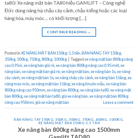
ta80/ Xe nâng mặt bàn TA80 hiệu GAMLIFT – Công nghệ
Đức dùng nâng hạ chậu cây cảnh, chậu kiểng hoặc các loại
hàng hóa, máy móc… có khối lượng […]
CONTINUE READING
→
Posted in
XE NÂNG MẶT BÀN 150kg-1.5 tấn
,
BÀN NÂNG TAY 150kg,
350kg, 500kg, 750kg, 800kg, 1000kg
|
Tagged
xe nâng mặt bàn 800kg nâng
cao 0.95m
,
xe nâng bàn giá rẻ
,
xe nâng bàn 800kg nâng cao 0.95 mét
,
xe
nâng bàn
,
xe nâng mặt bàn giá rẻ
,
xe nâng mặt bàn
,
xe nâng bàn 1x
,
xe nâng
cây cảnh
,
xe nâng mặt bàn 1x
,
xe nâng chậu cây cảnh
,
xe nâng bàn 1 tầng
,
xe
nâng máy móc
,
xe nâng mặt bàn 1 tầng
,
xe nâng khuôn mẫu
,
xe nâng bàn
800kg nâng cao 950mm
,
xe nâng bàn 800kg
,
xe nâng bàn ta80
,
xe nâng mặt
bàn 800kg
,
xe nâng mặt bàn ta80
,
giá xe nâng bàn
,
xe nâng mặt bàn 800kg
nâng cao 950mm
,
giá xe nâng mặt bàn
Leave a comment
BÀN NÂNG TAY 150KG, 350KG, 500KG, 750KG, 800KG, 1000KG
,
XE NÂNG MẶT BÀN 150KG-1.5 TẤN
Xe nâng bàn 800kg nâng cao 1500mm
Gamlift TAD80