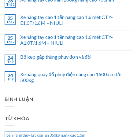
26
Th12
Xe nâng tay cao 1 tấn nâng cao 1.6 mét CTY-
25
Th12
E1.0T/1.6M – NIULI
Xe nâng tay cao 1 tấn nâng cao 1.6 mét CTY-
25
Th12
A1.0T/1.6M – NIULI
Bộ kẹp gắp thùng phuy đơn và đôi
24
Th9
Xe nâng quay đổ phuy điện nâng cao 1600mm tải
24
Th9
500kg
BÌNH LUẬN
TỪ KHÓA
bàn nâng thủy lực con lăn 350kg nâng cao 1.5m