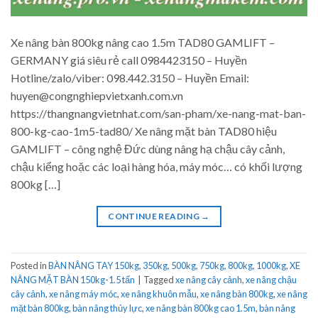
Xe nâng bàn 800kg nâng cao 1.5m TAD80 GAMLIFT –
GERMANY giá siêu rẻ call 0984423150 – Huyền
Hotline/zalo/viber: 098.442.3150 – Huyền Email:
huyen@congnghiepvietxanh.com.vn
https://thangnangvietnhat.com/san-pham/xe-nang-mat-ban-
800-kg-cao-1m5-tad80/ Xe nâng mặt bàn TAD80 hiệu
GAMLIFT – công nghệ Đức dùng nâng hạ chậu cây cảnh,
chậu kiểng hoặc các loại hàng hóa, máy móc… có khối lượng
800kg […]
CONTINUE READING
→
Posted in
BÀN NÂNG TAY 150kg, 350kg, 500kg, 750kg, 800kg, 1000kg
,
XE
NÂNG MẶT BÀN 150kg-1.5 tấn
|
Tagged
xe nâng cây cảnh
,
xe nâng chậu
cây cảnh
,
xe nâng máy móc
,
xe nâng khuôn mẫu
,
xe nâng bàn 800kg
,
xe nâng
mặt bàn 800kg
,
bàn nâng thủy lực
,
xe nâng bàn 800kg cao 1.5m
,
bàn nâng