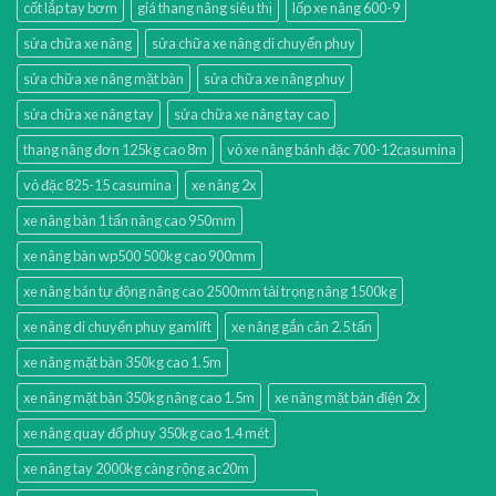
cốt lắp tay bơm
giá thang nâng siêu thị
lốp xe nâng 600-9
sửa chữa xe nâng
sửa chữa xe nâng di chuyển phuy
sửa chữa xe nâng mặt bàn
sửa chữa xe nâng phuy
sửa chữa xe nâng tay
sửa chữa xe nâng tay cao
thang nâng đơn 125kg cao 8m
vỏ xe nâng bánh đặc 700-12casumina
vỏ đặc 825-15 casumina
xe nâng 2x
xe nâng bàn 1 tấn nâng cao 950mm
xe nâng bàn wp500 500kg cao 900mm
xe nâng bán tự động nâng cao 2500mm tải trọng nâng 1500kg
xe nâng di chuyển phuy gamlift
xe nâng gắn cân 2.5 tấn
xe nâng mặt bàn 350kg cao 1.5m
xe nâng mặt bàn 350kg nâng cao 1.5m
xe nâng mặt bàn điện 2x
xe nâng quay đổ phuy 350kg cao 1.4 mét
xe nâng tay 2000kg càng rộng ac20m