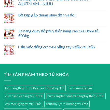
A1.0T/1.6M – NIULI
Bộ kẹp gắp thùng phuy đơn và đôi
Xe nâng quay đổ phuy điện nâng cao 1600mm tải
500kg
Cẩu mốc động cơ mini bằng tay 2 tấn và 3 tấn
TÌM SẢN PHẨM THEO TỪ KHÓA
bàn nâng thủy lực 350kg cao 1.5 mét wp350
bơm xe nâng bàn
cùm bánh xe nâng tay 70x80
cùm càng lắp bánh xe nâng tay thấp 70x80
cẩu móc động cơ mini 1 tấn
cẩu thủy lực mini bằng tay 1 tấn