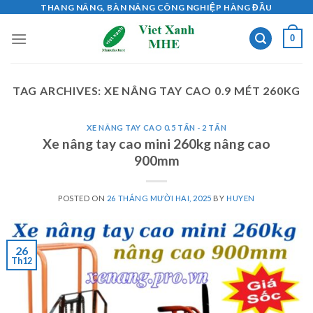
Skip
THANG NÂNG, BÀN NÂNG CÔNG NGHIỆP HÀNG ĐẦU
to
0
content
TAG ARCHIVES:
XE NÂNG TAY CAO 0.9 MÉT 260KG
XE NÂNG TAY CAO 0.5 TẤN - 2 TẤN
Xe nâng tay cao mini 260kg nâng cao
900mm
POSTED ON
26 THÁNG MƯỜI HAI, 2025
BY
HUYEN
26
Th12