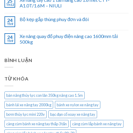
25
Th12
A1.0T/1.6M – NIULI
Bộ kẹp gắp thùng phuy đơn và đôi
24
Th9
Xe nâng quay đổ phuy điện nâng cao 1600mm tải
24
Th9
500kg
BÌNH LUẬN
TỪ KHÓA
bàn nâng thủy lực con lăn 350kg nâng cao 1.5m
bánh lái xe nâng tay 2000kg
bánh xe nylon xe nâng tay
bơm thủy lực mini 220v
bạc đạn cổ xoay xe nâng tay
càng cùm bánh xe nâng tay thấp 3 tấn
càng cùm lắp bánh xe nâng tay