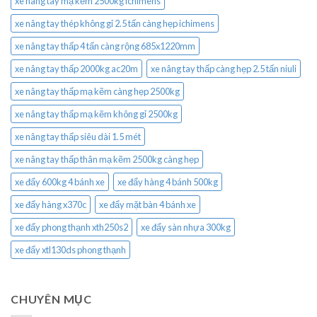
xe nâng tay mạ kẽm 2500kg ichimens
xe nâng tay thép không gỉ 2.5 tấn càng hẹp ichimens
xe nâng tay thấp 4 tấn càng rộng 685x1220mm
xe nâng tay thấp 2000kg ac20m
xe nâng tay thấp càng hẹp 2.5 tấn niuli
xe nâng tay thấp mạ kẽm càng hẹp 2500kg
xe nâng tay thấp mạ kẽm không gỉ 2500kg
xe nâng tay thấp siêu dài 1.5 mét
xe nâng tay thấp thân mạ kẽm 2500kg càng hẹp
xe đẩy 600kg 4 bánh xe
xe đẩy hàng 4 bánh 500kg
xe đẩy hàng x370c
xe đẩy mặt bàn 4 bánh xe
xe đẩy phong thạnh xth250s2
xe đẩy sàn nhựa 300kg
xe đẩy xtl130ds phong thạnh
CHUYÊN MỤC