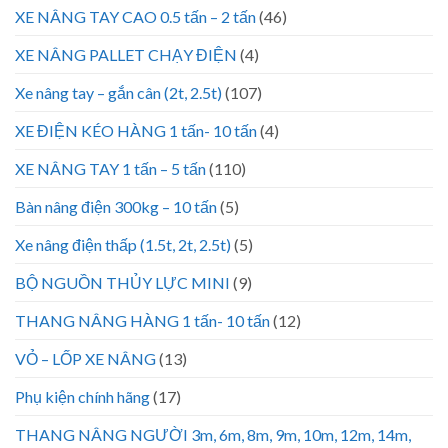
XE NÂNG TAY CAO 0.5 tấn – 2 tấn
(46)
XE NÂNG PALLET CHẠY ĐIỆN
(4)
Xe nâng tay – gắn cân (2t, 2.5t)
(107)
XE ĐIỆN KÉO HÀNG 1 tấn- 10 tấn
(4)
XE NÂNG TAY 1 tấn – 5 tấn
(110)
Bàn nâng điện 300kg – 10 tấn
(5)
Xe nâng điện thấp (1.5t, 2t, 2.5t)
(5)
BỘ NGUỒN THỦY LỰC MINI
(9)
THANG NÂNG HÀNG 1 tấn- 10 tấn
(12)
VỎ – LỐP XE NÂNG
(13)
Phụ kiện chính hãng
(17)
THANG NÂNG NGƯỜI 3m, 6m, 8m, 9m, 10m, 12m, 14m,