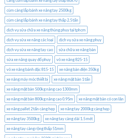
càng cùm lắp bánh xe nâng tay thấp 80x70
cùm càng lắp bánh xe nâng tay 2500kg
cùm càng lắp bánh xe nâng tay thấp 2.5 tấn
dịch vụ sửa chữa xe nâng thùng phuy tại tphcm
dịch vụ sửa xe nâng các loại
dịch vụ sửa xe nâng phuy
dịch vụ sửa xe nâng tay cao
sửa chữa xe nâng bàn
sửa xe nâng quay đổ phuy
vỏ xe nâng 825-15
vỏ xe nâng bánh đặc 815-15
xe nâng bàn điện 350kg
xe nâng máy móc thiết bị
xe nâng mặt bàn 1 tấn
xe nâng mặt bàn 500kg nâng cao 1300mm
xe nâng mặt bàn 800kg nâng cao 0.95m
xe nâng mặt bàn có con lăn
xe nâng pallet 2 tấn càng hẹp
xe nâng tay 2000kg càng hẹp
xe nâng tay 3500kg
xe nâng tay càng dài 1.5 mét
xe nâng tay càng rộng thấp 51mm