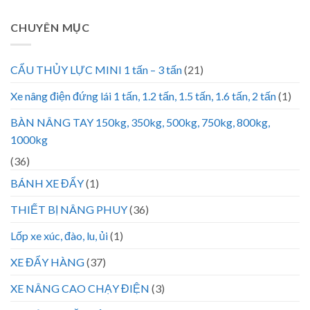
CHUYÊN MỤC
CẨU THỦY LỰC MINI 1 tấn – 3 tấn
(21)
Xe nâng điện đứng lái 1 tấn, 1.2 tấn, 1.5 tấn, 1.6 tấn, 2 tấn
(1)
BÀN NÂNG TAY 150kg, 350kg, 500kg, 750kg, 800kg,
1000kg
(36)
BÁNH XE ĐẨY
(1)
THIẾT BỊ NÂNG PHUY
(36)
Lốp xe xúc, đào, lu, ủi
(1)
XE ĐẨY HÀNG
(37)
XE NÂNG CAO CHẠY ĐIỆN
(3)