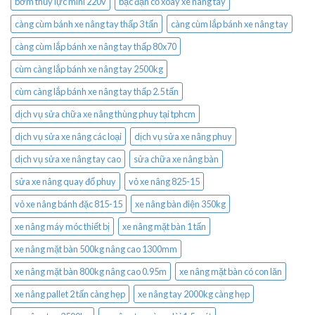
bơm thủy lực mini 220v
bạc đạn cổ xoay xe nâng tay
càng cùm bánh xe nâng tay thấp 3 tấn
càng cùm lắp bánh xe nâng tay
càng cùm lắp bánh xe nâng tay thấp 80x70
cùm càng lắp bánh xe nâng tay 2500kg
cùm càng lắp bánh xe nâng tay thấp 2.5 tấn
dịch vụ sửa chữa xe nâng thùng phuy tại tphcm
dịch vụ sửa xe nâng các loại
dịch vụ sửa xe nâng phuy
dịch vụ sửa xe nâng tay cao
sửa chữa xe nâng bàn
sửa xe nâng quay đổ phuy
vỏ xe nâng 825-15
vỏ xe nâng bánh đặc 815-15
xe nâng bàn điện 350kg
xe nâng máy móc thiết bị
xe nâng mặt bàn 1 tấn
xe nâng mặt bàn 500kg nâng cao 1300mm
xe nâng mặt bàn 800kg nâng cao 0.95m
xe nâng mặt bàn có con lăn
xe nâng pallet 2 tấn càng hẹp
xe nâng tay 2000kg càng hẹp