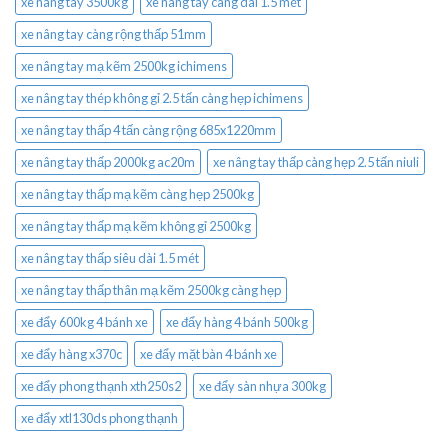
xe nâng tay 3500kg
xe nâng tay càng dài 1.5 mét
xe nâng tay càng rộng thấp 51mm
xe nâng tay mạ kẽm 2500kg ichimens
xe nâng tay thép không gỉ 2.5 tấn càng hẹp ichimens
xe nâng tay thấp 4 tấn càng rộng 685x1220mm
xe nâng tay thấp 2000kg ac20m
xe nâng tay thấp càng hẹp 2.5 tấn niuli
xe nâng tay thấp mạ kẽm càng hẹp 2500kg
xe nâng tay thấp mạ kẽm không gỉ 2500kg
xe nâng tay thấp siêu dài 1.5 mét
xe nâng tay thấp thân mạ kẽm 2500kg càng hẹp
xe đẩy 600kg 4 bánh xe
xe đẩy hàng 4 bánh 500kg
xe đẩy hàng x370c
xe đẩy mặt bàn 4 bánh xe
xe đẩy phong thạnh xth250s2
xe đẩy sàn nhựa 300kg
xe đẩy xtl130ds phong thạnh