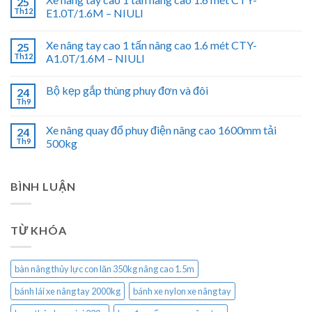
25
Th12
E1.0T/1.6M – NIULI
Xe nâng tay cao 1 tấn nâng cao 1.6 mét CTY-
25
Th12
A1.0T/1.6M – NIULI
Bộ kẹp gắp thùng phuy đơn và đôi
24
Th9
Xe nâng quay đổ phuy điện nâng cao 1600mm tải
24
Th9
500kg
BÌNH LUẬN
TỪ KHÓA
bàn nâng thủy lực con lăn 350kg nâng cao 1.5m
bánh lái xe nâng tay 2000kg
bánh xe nylon xe nâng tay