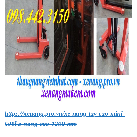
https://xenang.pro.vn/xe-nang-tay-cao-mini-
500kg-nang-cao-1200-mm