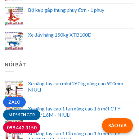
Bộ kẹp gắp thùng phuy đơn - 1 phuy
Xe đẩy hàng 150kg XTB100D
NỔI BẬT
Xe nâng tay cao mini 260kg nâng cao 900mm
NIULI
ZALO
Xe nâng tay cao 1 tấn nâng cao 1.6 mét CTY-
E1.0T/1.6M - NIULI
MESSENGER
BÁO GIÁ
098.442.3150
Xe nâng tay cao 1 tấn nâng cao 1.6 mét CTY-