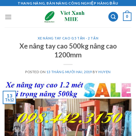
Skip
THANG NÂNG, BÀN NÂNG CÔNG NGHIỆP HÀNG ĐẦU
to
0
content
XE NÂNG TAY CAO 0.5 TẤN - 2 TẤN
Xe nâng tay cao 500kg nâng cao
1200mm
POSTED ON
13 THÁNG MƯỜI HAI, 2019
BY
HUYEN
13
Th12