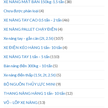
XE NÂNG MẶT BÀN 150kg-1.5 tấn
(38)
Chưa được phân loại
(4)
XE NÂNG TAY CAO 0.5 tấn – 2 tấn
(46)
XE NÂNG PALLET CHẠY ĐIỆN
(4)
Xe nâng tay – gắn cân (2t, 2.5t)
(107)
XE ĐIỆN KÉO HÀNG 1 tấn- 10 tấn
(4)
XE NÂNG TAY 1 tấn – 5 tấn
(110)
Bàn nâng điện 300kg – 10 tấn
(5)
Xe nâng điện thấp (1.5t, 2t, 2.5t)
(5)
BỘ NGUỒN THỦY LỰC MINI
(9)
THANG NÂNG HÀNG 1 tấn- 10 tấn
(12)
VỎ – LỐP XE NÂNG
(13)