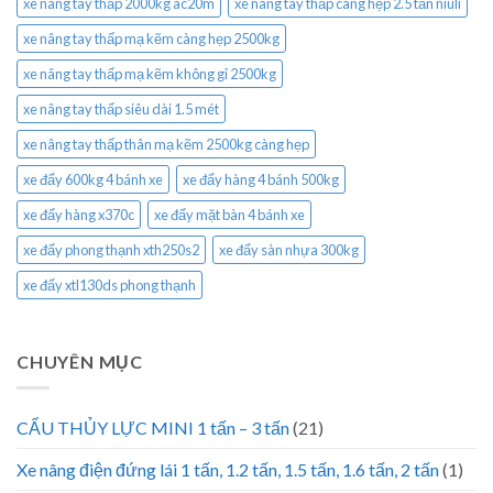
xe nâng tay thấp 2000kg ac20m
xe nâng tay thấp càng hẹp 2.5 tấn niuli
xe nâng tay thấp mạ kẽm càng hẹp 2500kg
xe nâng tay thấp mạ kẽm không gỉ 2500kg
xe nâng tay thấp siêu dài 1.5 mét
xe nâng tay thấp thân mạ kẽm 2500kg càng hẹp
xe đẩy 600kg 4 bánh xe
xe đẩy hàng 4 bánh 500kg
xe đẩy hàng x370c
xe đẩy mặt bàn 4 bánh xe
xe đẩy phong thạnh xth250s2
xe đẩy sàn nhựa 300kg
xe đẩy xtl130ds phong thạnh
CHUYÊN MỤC
CẨU THỦY LỰC MINI 1 tấn – 3 tấn
(21)
Xe nâng điện đứng lái 1 tấn, 1.2 tấn, 1.5 tấn, 1.6 tấn, 2 tấn
(1)