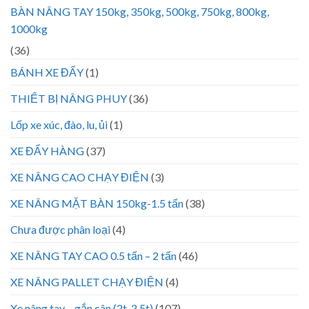
BÀN NÂNG TAY 150kg, 350kg, 500kg, 750kg, 800kg,
1000kg
(36)
BÁNH XE ĐẨY
(1)
THIẾT BỊ NÂNG PHUY
(36)
Lốp xe xúc, đào, lu, ủi
(1)
XE ĐẨY HÀNG
(37)
XE NÂNG CAO CHẠY ĐIỆN
(3)
XE NÂNG MẶT BÀN 150kg-1.5 tấn
(38)
Chưa được phân loại
(4)
XE NÂNG TAY CAO 0.5 tấn – 2 tấn
(46)
XE NÂNG PALLET CHẠY ĐIỆN
(4)
Xe nâng tay – gắn cân (2t, 2.5t)
(107)