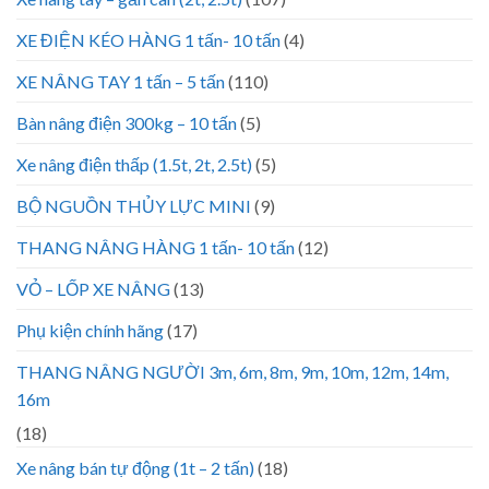
XE ĐIỆN KÉO HÀNG 1 tấn- 10 tấn
(4)
XE NÂNG TAY 1 tấn – 5 tấn
(110)
Bàn nâng điện 300kg – 10 tấn
(5)
Xe nâng điện thấp (1.5t, 2t, 2.5t)
(5)
BỘ NGUỒN THỦY LỰC MINI
(9)
THANG NÂNG HÀNG 1 tấn- 10 tấn
(12)
VỎ – LỐP XE NÂNG
(13)
Phụ kiện chính hãng
(17)
THANG NÂNG NGƯỜI 3m, 6m, 8m, 9m, 10m, 12m, 14m,
16m
(18)
Xe nâng bán tự động (1t – 2 tấn)
(18)