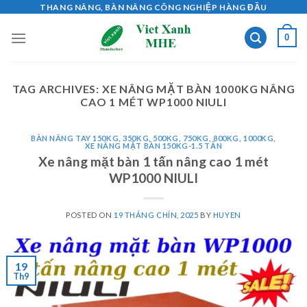
Skip
THANG NÂNG, BÀN NÂNG CÔNG NGHIỆP HÀNG ĐẦU
to
0
content
TAG ARCHIVES:
XE NÂNG MẶT BÀN 1000KG NÂNG
CAO 1 MÉT WP1000 NIULI
BÀN NÂNG TAY 150KG, 350KG, 500KG, 750KG, 800KG, 1000KG
,
XE NÂNG MẶT BÀN 150KG-1.5 TẤN
Xe nâng mặt bàn 1 tấn nâng cao 1 mét
WP1000 NIULI
POSTED ON
19 THÁNG CHÍN, 2025
BY
HUYEN
19
Th9