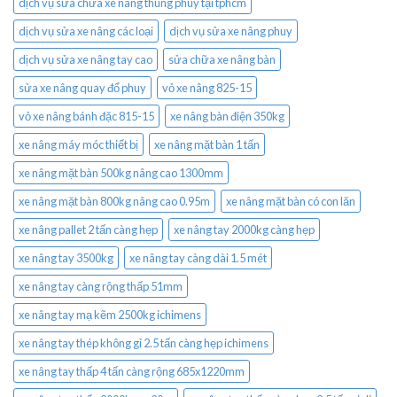
dịch vụ sửa chữa xe nâng thùng phuy tại tphcm
dịch vụ sửa xe nâng các loại
dịch vụ sửa xe nâng phuy
dịch vụ sửa xe nâng tay cao
sửa chữa xe nâng bàn
sửa xe nâng quay đổ phuy
vỏ xe nâng 825-15
vỏ xe nâng bánh đặc 815-15
xe nâng bàn điện 350kg
xe nâng máy móc thiết bị
xe nâng mặt bàn 1 tấn
xe nâng mặt bàn 500kg nâng cao 1300mm
xe nâng mặt bàn 800kg nâng cao 0.95m
xe nâng mặt bàn có con lăn
xe nâng pallet 2 tấn càng hẹp
xe nâng tay 2000kg càng hẹp
xe nâng tay 3500kg
xe nâng tay càng dài 1.5 mét
xe nâng tay càng rộng thấp 51mm
xe nâng tay mạ kẽm 2500kg ichimens
xe nâng tay thép không gỉ 2.5 tấn càng hẹp ichimens
xe nâng tay thấp 4 tấn càng rộng 685x1220mm