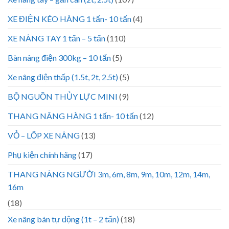
XE ĐIỆN KÉO HÀNG 1 tấn- 10 tấn
(4)
XE NÂNG TAY 1 tấn – 5 tấn
(110)
Bàn nâng điện 300kg – 10 tấn
(5)
Xe nâng điện thấp (1.5t, 2t, 2.5t)
(5)
BỘ NGUỒN THỦY LỰC MINI
(9)
THANG NÂNG HÀNG 1 tấn- 10 tấn
(12)
VỎ – LỐP XE NÂNG
(13)
Phụ kiện chính hãng
(17)
THANG NÂNG NGƯỜI 3m, 6m, 8m, 9m, 10m, 12m, 14m,
16m
(18)
Xe nâng bán tự động (1t – 2 tấn)
(18)