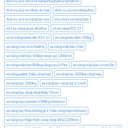
dịch vụ sửa chữa xe nâng thùng phuy tại tphcm
dịch vụ sửa xe nâng các loại
dịch vụ sửa xe nâng phuy
dịch vụ sửa xe nâng tay cao
sửa chữa xe nâng bàn
sửa xe nâng quay đổ phuy
vỏ xe nâng 825-15
vỏ xe nâng bánh đặc 815-15
xe nâng bàn điện 350kg
xe nâng máy móc thiết bị
xe nâng mặt bàn 1 tấn
xe nâng mặt bàn 500kg nâng cao 1300mm
xe nâng mặt bàn 800kg nâng cao 0.95m
xe nâng mặt bàn có con lăn
xe nâng pallet 2 tấn càng hẹp
xe nâng tay 2000kg càng hẹp
xe nâng tay 3500kg
xe nâng tay càng dài 1.5 mét
xe nâng tay càng rộng thấp 51mm
xe nâng tay mạ kẽm 2500kg ichimens
xe nâng tay thép không gỉ 2.5 tấn càng hẹp ichimens
xe nâng tay thấp 4 tấn càng rộng 685x1220mm