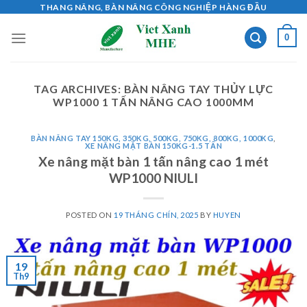
Skip
THANG NÂNG, BÀN NÂNG CÔNG NGHIỆP HÀNG ĐẦU
to
0
content
TAG ARCHIVES:
BÀN NÂNG TAY THỦY LỰC
WP1000 1 TẤN NÂNG CAO 1000MM
BÀN NÂNG TAY 150KG, 350KG, 500KG, 750KG, 800KG, 1000KG
,
XE NÂNG MẶT BÀN 150KG-1.5 TẤN
Xe nâng mặt bàn 1 tấn nâng cao 1 mét
WP1000 NIULI
POSTED ON
19 THÁNG CHÍN, 2025
BY
HUYEN
19
Th9