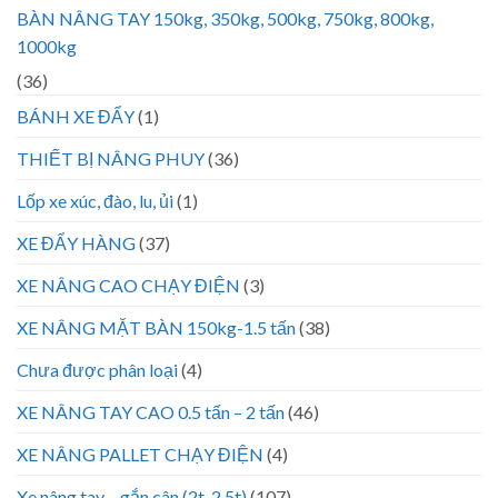
BÀN NÂNG TAY 150kg, 350kg, 500kg, 750kg, 800kg,
1000kg
(36)
BÁNH XE ĐẨY
(1)
THIẾT BỊ NÂNG PHUY
(36)
Lốp xe xúc, đào, lu, ủi
(1)
XE ĐẨY HÀNG
(37)
XE NÂNG CAO CHẠY ĐIỆN
(3)
XE NÂNG MẶT BÀN 150kg-1.5 tấn
(38)
Chưa được phân loại
(4)
XE NÂNG TAY CAO 0.5 tấn – 2 tấn
(46)
XE NÂNG PALLET CHẠY ĐIỆN
(4)
Xe nâng tay – gắn cân (2t, 2.5t)
(107)