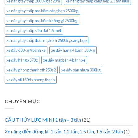
xe nâng tay thấp 2000kg ac20m
xe nâng tay thấp càng hẹp 2.5 tấn niuli
xe nâng tay thấp mạ kẽm càng hẹp 2500kg
xe nâng tay thấp mạ kẽm không gỉ 2500kg
xe nâng tay thấp siêu dài 1.5 mét
xe nâng tay thấp thân mạ kẽm 2500kg càng hẹp
xe đẩy 600kg 4 bánh xe
xe đẩy hàng 4 bánh 500kg
xe đẩy hàng x370c
xe đẩy mặt bàn 4 bánh xe
xe đẩy phong thạnh xth250s2
xe đẩy sàn nhựa 300kg
xe đẩy xtl130ds phong thạnh
CHUYÊN MỤC
CẨU THỦY LỰC MINI 1 tấn – 3 tấn
(21)
Xe nâng điện đứng lái 1 tấn, 1.2 tấn, 1.5 tấn, 1.6 tấn, 2 tấn
(1)