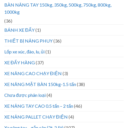
BÀN NÂNG TAY 150kg, 350kg, 500kg, 750kg, 800kg,
1000kg
(36)
BÁNH XE ĐẨY
(1)
THIẾT BỊ NÂNG PHUY
(36)
Lốp xe xúc, đào, lu, ủi
(1)
XE ĐẨY HÀNG
(37)
XE NÂNG CAO CHẠY ĐIỆN
(3)
XE NÂNG MẶT BÀN 150kg-1.5 tấn
(38)
Chưa được phân loại
(4)
XE NÂNG TAY CAO 0.5 tấn – 2 tấn
(46)
XE NÂNG PALLET CHẠY ĐIỆN
(4)
Xe nâng tay – gắn cân (2t, 2.5t)
(107)