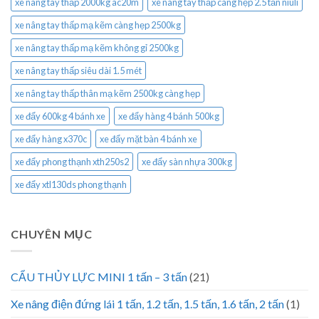
xe nâng tay thấp 2000kg ac20m
xe nâng tay thấp càng hẹp 2.5 tấn niuli
xe nâng tay thấp mạ kẽm càng hẹp 2500kg
xe nâng tay thấp mạ kẽm không gỉ 2500kg
xe nâng tay thấp siêu dài 1.5 mét
xe nâng tay thấp thân mạ kẽm 2500kg càng hẹp
xe đẩy 600kg 4 bánh xe
xe đẩy hàng 4 bánh 500kg
xe đẩy hàng x370c
xe đẩy mặt bàn 4 bánh xe
xe đẩy phong thạnh xth250s2
xe đẩy sàn nhựa 300kg
xe đẩy xtl130ds phong thạnh
CHUYÊN MỤC
CẨU THỦY LỰC MINI 1 tấn – 3 tấn
(21)
Xe nâng điện đứng lái 1 tấn, 1.2 tấn, 1.5 tấn, 1.6 tấn, 2 tấn
(1)