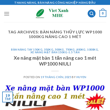
Skip
THANG NÂNG, BÀN NÂNG CÔNG NGHIỆP HÀNG ĐẦU
to
0
content
TAG ARCHIVES:
BÀN NÂNG THỦY LỰC WP1000
1000KG NÂNG CAO 1 MÉT
BÀN NÂNG TAY 150KG, 350KG, 500KG, 750KG, 800KG, 1000KG
,
XE NÂNG MẶT BÀN 150KG-1.5 TẤN
Xe nâng mặt bàn 1 tấn nâng cao 1 mét
WP1000 NIULI
POSTED ON
19 THÁNG CHÍN, 2025
BY
HUYEN
19
Th9