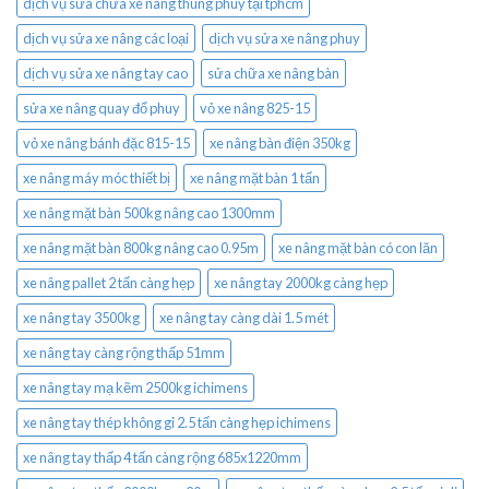
dịch vụ sửa chữa xe nâng thùng phuy tại tphcm
dịch vụ sửa xe nâng các loại
dịch vụ sửa xe nâng phuy
dịch vụ sửa xe nâng tay cao
sửa chữa xe nâng bàn
sửa xe nâng quay đổ phuy
vỏ xe nâng 825-15
vỏ xe nâng bánh đặc 815-15
xe nâng bàn điện 350kg
xe nâng máy móc thiết bị
xe nâng mặt bàn 1 tấn
xe nâng mặt bàn 500kg nâng cao 1300mm
xe nâng mặt bàn 800kg nâng cao 0.95m
xe nâng mặt bàn có con lăn
xe nâng pallet 2 tấn càng hẹp
xe nâng tay 2000kg càng hẹp
xe nâng tay 3500kg
xe nâng tay càng dài 1.5 mét
xe nâng tay càng rộng thấp 51mm
xe nâng tay mạ kẽm 2500kg ichimens
xe nâng tay thép không gỉ 2.5 tấn càng hẹp ichimens
xe nâng tay thấp 4 tấn càng rộng 685x1220mm