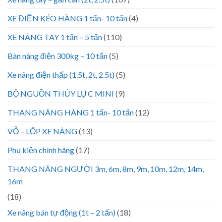
XE ĐIỆN KÉO HÀNG 1 tấn- 10 tấn
(4)
XE NÂNG TAY 1 tấn – 5 tấn
(110)
Bàn nâng điện 300kg – 10 tấn
(5)
Xe nâng điện thấp (1.5t, 2t, 2.5t)
(5)
BỘ NGUỒN THỦY LỰC MINI
(9)
THANG NÂNG HÀNG 1 tấn- 10 tấn
(12)
VỎ – LỐP XE NÂNG
(13)
Phụ kiện chính hãng
(17)
THANG NÂNG NGƯỜI 3m, 6m, 8m, 9m, 10m, 12m, 14m,
16m
(18)
Xe nâng bán tự động (1t – 2 tấn)
(18)