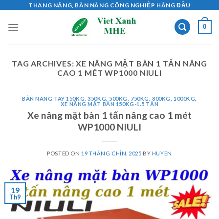
Skip
THANG NÂNG, BÀN NÂNG CÔNG NGHIỆP HÀNG ĐẦU
to
0
content
TAG ARCHIVES:
XE NÂNG MẶT BÀN 1 TẤN NÂNG
CAO 1 MÉT WP1000 NIULI
BÀN NÂNG TAY 150KG, 350KG, 500KG, 750KG, 800KG, 1000KG
,
XE NÂNG MẶT BÀN 150KG-1.5 TẤN
Xe nâng mặt bàn 1 tấn nâng cao 1 mét
WP1000 NIULI
POSTED ON
19 THÁNG CHÍN, 2025
BY
HUYEN
19
Th9