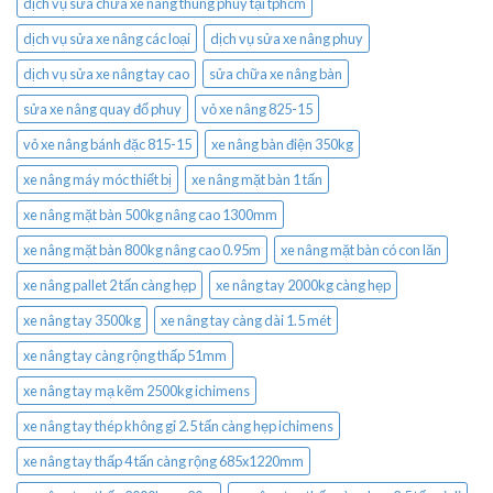
dịch vụ sửa chữa xe nâng thùng phuy tại tphcm
dịch vụ sửa xe nâng các loại
dịch vụ sửa xe nâng phuy
dịch vụ sửa xe nâng tay cao
sửa chữa xe nâng bàn
sửa xe nâng quay đổ phuy
vỏ xe nâng 825-15
vỏ xe nâng bánh đặc 815-15
xe nâng bàn điện 350kg
xe nâng máy móc thiết bị
xe nâng mặt bàn 1 tấn
xe nâng mặt bàn 500kg nâng cao 1300mm
xe nâng mặt bàn 800kg nâng cao 0.95m
xe nâng mặt bàn có con lăn
xe nâng pallet 2 tấn càng hẹp
xe nâng tay 2000kg càng hẹp
xe nâng tay 3500kg
xe nâng tay càng dài 1.5 mét
xe nâng tay càng rộng thấp 51mm
xe nâng tay mạ kẽm 2500kg ichimens
xe nâng tay thép không gỉ 2.5 tấn càng hẹp ichimens
xe nâng tay thấp 4 tấn càng rộng 685x1220mm