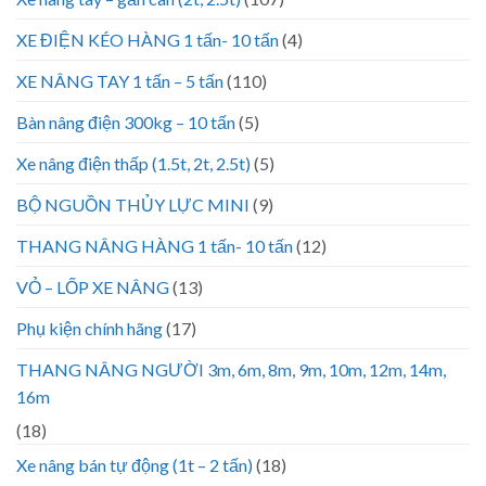
XE ĐIỆN KÉO HÀNG 1 tấn- 10 tấn
(4)
XE NÂNG TAY 1 tấn – 5 tấn
(110)
Bàn nâng điện 300kg – 10 tấn
(5)
Xe nâng điện thấp (1.5t, 2t, 2.5t)
(5)
BỘ NGUỒN THỦY LỰC MINI
(9)
THANG NÂNG HÀNG 1 tấn- 10 tấn
(12)
VỎ – LỐP XE NÂNG
(13)
Phụ kiện chính hãng
(17)
THANG NÂNG NGƯỜI 3m, 6m, 8m, 9m, 10m, 12m, 14m,
16m
(18)
Xe nâng bán tự động (1t – 2 tấn)
(18)