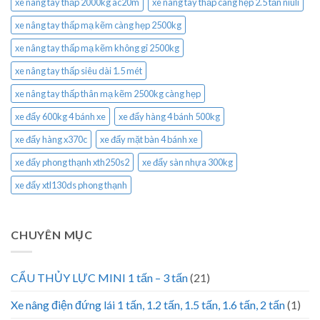
xe nâng tay thấp 2000kg ac20m
xe nâng tay thấp càng hẹp 2.5 tấn niuli
xe nâng tay thấp mạ kẽm càng hẹp 2500kg
xe nâng tay thấp mạ kẽm không gỉ 2500kg
xe nâng tay thấp siêu dài 1.5 mét
xe nâng tay thấp thân mạ kẽm 2500kg càng hẹp
xe đẩy 600kg 4 bánh xe
xe đẩy hàng 4 bánh 500kg
xe đẩy hàng x370c
xe đẩy mặt bàn 4 bánh xe
xe đẩy phong thạnh xth250s2
xe đẩy sàn nhựa 300kg
xe đẩy xtl130ds phong thạnh
CHUYÊN MỤC
CẨU THỦY LỰC MINI 1 tấn – 3 tấn
(21)
Xe nâng điện đứng lái 1 tấn, 1.2 tấn, 1.5 tấn, 1.6 tấn, 2 tấn
(1)