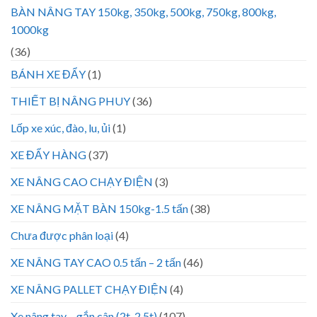
BÀN NÂNG TAY 150kg, 350kg, 500kg, 750kg, 800kg,
1000kg
(36)
BÁNH XE ĐẨY
(1)
THIẾT BỊ NÂNG PHUY
(36)
Lốp xe xúc, đào, lu, ủi
(1)
XE ĐẨY HÀNG
(37)
XE NÂNG CAO CHẠY ĐIỆN
(3)
XE NÂNG MẶT BÀN 150kg-1.5 tấn
(38)
Chưa được phân loại
(4)
XE NÂNG TAY CAO 0.5 tấn – 2 tấn
(46)
XE NÂNG PALLET CHẠY ĐIỆN
(4)
Xe nâng tay – gắn cân (2t, 2.5t)
(107)