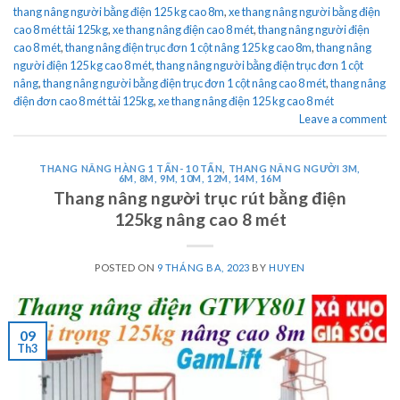
thang nâng người bằng điện 125 kg cao 8m
,
xe thang nâng người bằng điện
cao 8 mét tải 125kg
,
xe thang nâng điện cao 8 mét
,
thang nâng người điện
cao 8 mét
,
thang nâng điện trục đơn 1 cột nâng 125 kg cao 8m
,
thang nâng
người điện 125 kg cao 8 mét
,
thang nâng người bằng điện trục đơn 1 cột
nâng
,
thang nâng người bằng điện trục đơn 1 cột nâng cao 8 mét
,
thang nâng
điện đơn cao 8 mét tải 125kg
,
xe thang nâng điện 125 kg cao 8 mét
Leave a comment
THANG NÂNG HÀNG 1 TẤN- 10 TẤN
,
THANG NÂNG NGƯỜI 3M,
6M, 8M, 9M, 10M, 12M, 14M, 16M
Thang nâng người trục rút bằng điện
125kg nâng cao 8 mét
POSTED ON
9 THÁNG BA, 2023
BY
HUYEN
09
Th3