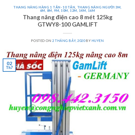
THANG NÂNG HÀNG 1 TẤN- 10 TẤN
,
THANG NÂNG NGƯỜI 3M,
6M, 8M, 9M, 10M, 12M, 14M, 16M
Thang nâng điện cao 8 mét 125kg
GTWY8-100 GAMLIFT
POSTED ON
2 THÁNG BẢY, 2020
BY
HUYEN
02
Th7