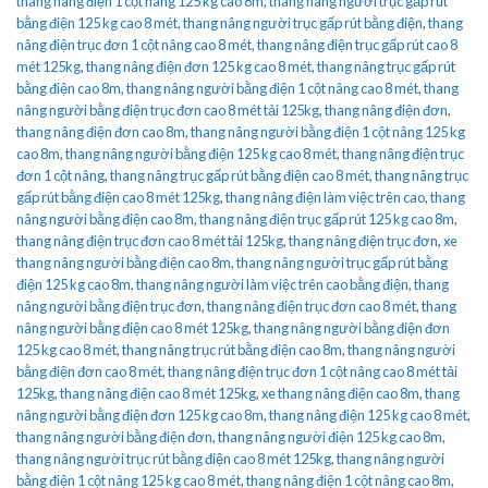
thang nâng điện 1 cột nâng 125 kg cao 8m
,
thang nâng người trục gấp rút
bằng điện 125 kg cao 8 mét
,
thang nâng người trục gấp rút bằng điện
,
thang
nâng điện trục đơn 1 cột nâng cao 8 mét
,
thang nâng điện trục gấp rút cao 8
mét 125kg
,
thang nâng điện đơn 125 kg cao 8 mét
,
thang nâng trục gấp rút
bằng điện cao 8m
,
thang nâng người bằng điện 1 cột nâng cao 8 mét
,
thang
nâng người bằng điện trục đơn cao 8 mét tải 125kg
,
thang nâng điện đơn
,
thang nâng điện đơn cao 8m
,
thang nâng người bằng điện 1 cột nâng 125 kg
cao 8m
,
thang nâng người bằng điện 125 kg cao 8 mét
,
thang nâng điện trục
đơn 1 cột nâng
,
thang nâng trục gấp rút bằng điện cao 8 mét
,
thang nâng trục
gấp rút bằng điện cao 8 mét 125kg
,
thang nâng điện làm việc trên cao
,
thang
nâng người bằng điện cao 8m
,
thang nâng điện trục gấp rút 125 kg cao 8m
,
thang nâng điện trục đơn cao 8 mét tải 125kg
,
thang nâng điện trục đơn
,
xe
thang nâng người bằng điện cao 8m
,
thang nâng người trục gấp rút bằng
điện 125 kg cao 8m
,
thang nâng người làm việc trên cao bằng điện
,
thang
nâng người bằng điện trục đơn
,
thang nâng điện trục đơn cao 8 mét
,
thang
nâng người bằng điện cao 8 mét 125kg
,
thang nâng người bằng điện đơn
125 kg cao 8 mét
,
thang nâng trục rút bằng điện cao 8m
,
thang nâng người
bằng điện đơn cao 8 mét
,
thang nâng điện trục đơn 1 cột nâng cao 8 mét tải
125kg
,
thang nâng điện cao 8 mét 125kg
,
xe thang nâng điện cao 8m
,
thang
nâng người bằng điện đơn 125 kg cao 8m
,
thang nâng điện 125 kg cao 8 mét
,
thang nâng người bằng điện đơn
,
thang nâng người điện 125 kg cao 8m
,
thang nâng người trục rút bằng điện cao 8 mét 125kg
,
thang nâng người
bằng điện 1 cột nâng 125 kg cao 8 mét
,
thang nâng điện 1 cột nâng cao 8m
,