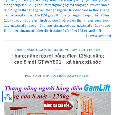
thang nâng điện 125 kg cao 8m
,
thang nâng người bằng điện đơn cao 8 mét
tải 125kg
,
xe thang nâng điện
,
thang nâng điện trục đơn cao 8m
,
thang nâng
người bằng điện trục đơn 125 kg cao 8m
,
thang nâng trục gấp rút bằng điện
125 kg cao 8 mét
,
thang nâng trục gấp rút bằng điện
,
thang nâng người trục
gấp rút bằng điện cao 8 mét
,
thang nâng người trục rút bằng điện 125 kg cao
8m
,
thang nâng người bằng điện trục đơn 1 cột nâng 125 kg cao 8 mét
Leave a comment
THANG NÂNG NGƯỜI 3M, 6M, 8M, 9M, 10M, 12M, 14M, 16M
Thang nâng người bằng điện 125kg nâng
cao 8 mét GTWY801 – xả hàng giá sốc
POSTED ON
5 THÁNG MƯỜI, 2022
BY
HUYEN
05
Th10