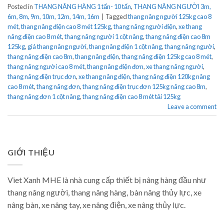
Posted in
THANG NÂNG HÀNG 1 tấn- 10 tấn
,
THANG NÂNG NGƯỜI 3m,
6m, 8m, 9m, 10m, 12m, 14m, 16m
|
Tagged
thang nâng người 125kg cao 8
mét
,
thang nâng điện cao 8 mét 125kg
,
thang nâng người điện
,
xe thang
nâng điện cao 8 mét
,
thang nâng người 1 cột nâng
,
thang nâng điện cao 8m
125kg
,
giá thang nâng người
,
thang nâng điện 1 cột nâng
,
thang nâng người
,
thang nâng điện cao 8m
,
thang nâng điện
,
thang nâng điện 125kg cao 8 mét
,
thang nâng người cao 8 mét
,
thang nâng điện đơn
,
xe thang nâng người
,
thang nâng điện trục đơn
,
xe thang nâng điện
,
thang nâng điện 120kg nâng
cao 8 mét
,
thang nâng đơn
,
thang nâng điện trục đơn 125kg nâng cao 8m
,
thang nâng đơn 1 cột nâng
,
thang nâng điện cao 8 mét tải 125kg
Leave a comment
GIỚI THIỆU
Viet Xanh MHE là nhà cung cấp thiết bị nâng hàng đầu như
thang nâng người, thang nâng hàng, bàn nâng thủy lực, xe
nâng bàn, xe nâng tay, xe nâng điện, xe nâng thủy lực.