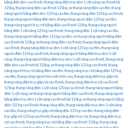
bằng điện đơn cao 8 mét
,
thang nâng điện trục đơn 1 cột nâng cao 8 mét tải
125kg
,
thang nâng điện cao 8 mét 125kg
,
xe thang nâng điện cao 8m
,
thang
nâng người bằng điện đơn 125 kg cao 8m
,
thang nâng điện 125 kg cao 8 mét
,
thang nâng người bằng điện đơn
,
thang nâng người điện 125 kg cao 8m
,
thang nâng người trục rút bằng điện cao 8 mét 125kg
,
thang nâng người
bằng điện 1 cột nâng 125 kg cao 8 mét
,
thang nâng điện 1 cột nâng cao 8m
,
thang nâng người bằng điện 125 kg cao 8m
,
xe thang nâng người bằng điện
cao 8 mét tải 125kg
,
xe thang nâng điện cao 8 mét
,
thang nâng người điện
cao 8 mét
,
thang nâng điện trục đơn 1 cột nâng 125 kg cao 8m
,
thang nâng
người điện 125 kg cao 8 mét
,
thang nâng người bằng điện trục đơn 1 cột
nâng
,
thang nâng người bằng điện trục đơn 1 cột nâng cao 8 mét
,
thang nâng
điện đơn cao 8 mét tải 125kg
,
xe thang nâng điện 125 kg cao 8 mét
,
thang
nâng người trục rút bằng điện cao 8m
,
thang nâng trục rút bằng điện 125 kg
cao 8m
,
thang nâng người làm việc trên cao
,
thang nâng điện trục gấp rút
,
thang nâng điện trục gấp rút cao 8 mét
,
thang nâng điện trục rút cao 8 mét
125kg
,
thang nâng điện 1 cột nâng 125 kg cao 8 mét
,
thang nâng người bằng
điện 1 cột nâng
,
xe thang nâng người bằng điện cao 8 mét
,
thang nâng người
bằng điện trục đơn 1 cột nâng cao 8 mét tải 125kg
,
xe thang nâng người bằng
điện 125 kg cao 8 mét
,
thang nâng điện
,
thang nâng điện trục đơn 1 cột nâng
cao 8m
,
thang nâng trục gấp rút bằng điện 125 kg cao 8m
,
thang nâng điện
trục gấp rút 125 kg cao 8 mét
,
thang nâng điện trục rút
,
thang nâng điện trục
rút cao 8 mét
,
thang nâng trục rút bằng điện cao 8 mét 125kg
,
thang nâng
người trục rút bằng điện 125 kg cao 8 mét
,
xe thang nâng người bằng điện
,