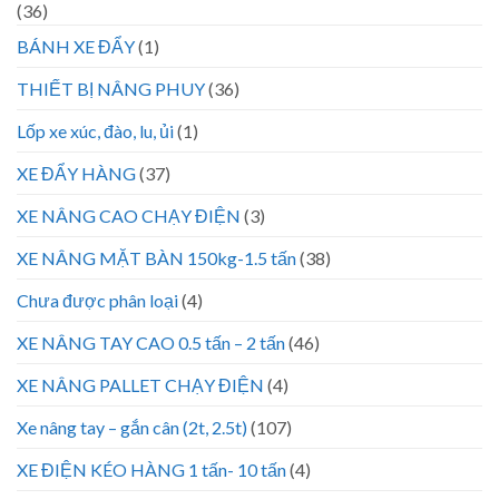
(36)
BÁNH XE ĐẨY
(1)
THIẾT BỊ NÂNG PHUY
(36)
Lốp xe xúc, đào, lu, ủi
(1)
XE ĐẨY HÀNG
(37)
XE NÂNG CAO CHẠY ĐIỆN
(3)
XE NÂNG MẶT BÀN 150kg-1.5 tấn
(38)
Chưa được phân loại
(4)
XE NÂNG TAY CAO 0.5 tấn – 2 tấn
(46)
XE NÂNG PALLET CHẠY ĐIỆN
(4)
Xe nâng tay – gắn cân (2t, 2.5t)
(107)
XE ĐIỆN KÉO HÀNG 1 tấn- 10 tấn
(4)