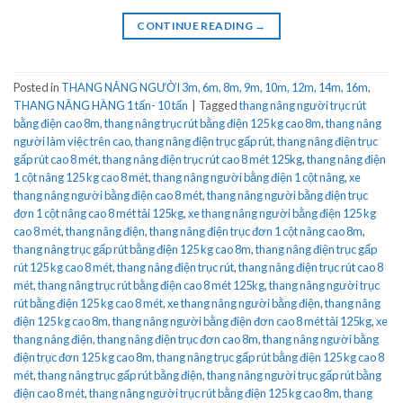
CONTINUE READING
→
Posted in
THANG NÂNG NGƯỜI 3m, 6m, 8m, 9m, 10m, 12m, 14m, 16m
,
THANG NÂNG HÀNG 1 tấn- 10 tấn
|
Tagged
thang nâng người trục rút
bằng điện cao 8m
,
thang nâng trục rút bằng điện 125 kg cao 8m
,
thang nâng
người làm việc trên cao
,
thang nâng điện trục gấp rút
,
thang nâng điện trục
gấp rút cao 8 mét
,
thang nâng điện trục rút cao 8 mét 125kg
,
thang nâng điện
1 cột nâng 125 kg cao 8 mét
,
thang nâng người bằng điện 1 cột nâng
,
xe
thang nâng người bằng điện cao 8 mét
,
thang nâng người bằng điện trục
đơn 1 cột nâng cao 8 mét tải 125kg
,
xe thang nâng người bằng điện 125 kg
cao 8 mét
,
thang nâng điện
,
thang nâng điện trục đơn 1 cột nâng cao 8m
,
thang nâng trục gấp rút bằng điện 125 kg cao 8m
,
thang nâng điện trục gấp
rút 125 kg cao 8 mét
,
thang nâng điện trục rút
,
thang nâng điện trục rút cao 8
mét
,
thang nâng trục rút bằng điện cao 8 mét 125kg
,
thang nâng người trục
rút bằng điện 125 kg cao 8 mét
,
xe thang nâng người bằng điện
,
thang nâng
điện 125 kg cao 8m
,
thang nâng người bằng điện đơn cao 8 mét tải 125kg
,
xe
thang nâng điện
,
thang nâng điện trục đơn cao 8m
,
thang nâng người bằng
điện trục đơn 125 kg cao 8m
,
thang nâng trục gấp rút bằng điện 125 kg cao 8
mét
,
thang nâng trục gấp rút bằng điện
,
thang nâng người trục gấp rút bằng
điện cao 8 mét
,
thang nâng người trục rút bằng điện 125 kg cao 8m
,
thang