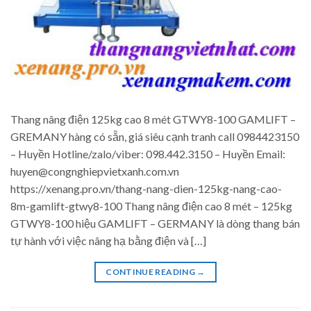
Thang nâng điện 125kg cao 8 mét GTWY8-100 GAMLIFT –
GREMANY hàng có sẵn, giá siêu cạnh tranh call 0984423150
– Huyền Hotline/zalo/viber: 098.442.3150 – Huyền Email:
huyen@congnghiepvietxanh.com.vn
https://xenang.pro.vn/thang-nang-dien-125kg-nang-cao-
8m-gamlift-gtwy8-100 Thang nâng điện cao 8 mét – 125kg
GTWY8-100 hiệu GAMLIFT – GERMANY là dòng thang bán
tự hành với việc nâng hạ bằng điện và […]
CONTINUE READING
→