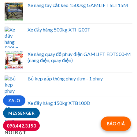
Xe nâng tay cắt kéo 1500kg GAMLIFT SLT15M
Xe đẩy hàng 500kg XTH200T
Xe nâng quay đổ phuy điện GAMLIFT EDT500-M
(nâng điện, quay điện)
Bộ kẹp gắp thùng phuy đơn - 1 phuy
ZALO
Xe đẩy hàng 150kg XTB100D
MESSENGER
BÁO GIÁ
098.442.3150
NỔI BẬT