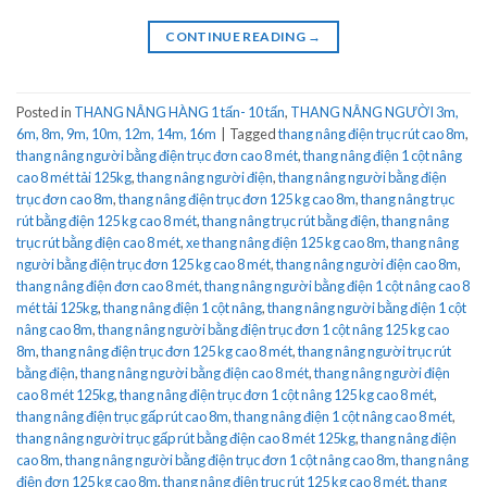
CONTINUE READING
→
Posted in
THANG NÂNG HÀNG 1 tấn- 10 tấn
,
THANG NÂNG NGƯỜI 3m,
6m, 8m, 9m, 10m, 12m, 14m, 16m
|
Tagged
thang nâng điện trục rút cao 8m
,
thang nâng người bằng điện trục đơn cao 8 mét
,
thang nâng điện 1 cột nâng
cao 8 mét tải 125kg
,
thang nâng người điện
,
thang nâng người bằng điện
trục đơn cao 8m
,
thang nâng điện trục đơn 125 kg cao 8m
,
thang nâng trục
rút bằng điện 125 kg cao 8 mét
,
thang nâng trục rút bằng điện
,
thang nâng
trục rút bằng điện cao 8 mét
,
xe thang nâng điện 125 kg cao 8m
,
thang nâng
người bằng điện trục đơn 125 kg cao 8 mét
,
thang nâng người điện cao 8m
,
thang nâng điện đơn cao 8 mét
,
thang nâng người bằng điện 1 cột nâng cao 8
mét tải 125kg
,
thang nâng điện 1 cột nâng
,
thang nâng người bằng điện 1 cột
nâng cao 8m
,
thang nâng người bằng điện trục đơn 1 cột nâng 125 kg cao
8m
,
thang nâng điện trục đơn 125 kg cao 8 mét
,
thang nâng người trục rút
bằng điện
,
thang nâng người bằng điện cao 8 mét
,
thang nâng người điện
cao 8 mét 125kg
,
thang nâng điện trục đơn 1 cột nâng 125 kg cao 8 mét
,
thang nâng điện trục gấp rút cao 8m
,
thang nâng điện 1 cột nâng cao 8 mét
,
thang nâng người trục gấp rút bằng điện cao 8 mét 125kg
,
thang nâng điện
cao 8m
,
thang nâng người bằng điện trục đơn 1 cột nâng cao 8m
,
thang nâng
điện đơn 125 kg cao 8m
,
thang nâng điện trục rút 125 kg cao 8 mét
,
thang