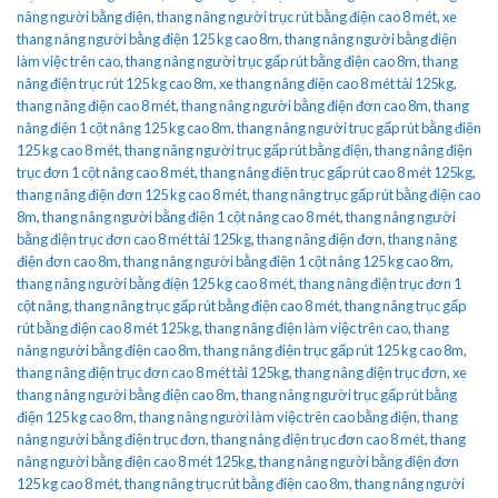
nâng người bằng điện
,
thang nâng người trục rút bằng điện cao 8 mét
,
xe
thang nâng người bằng điện 125 kg cao 8m
,
thang nâng người bằng điện
làm việc trên cao
,
thang nâng người trục gấp rút bằng điện cao 8m
,
thang
nâng điện trục rút 125 kg cao 8m
,
xe thang nâng điện cao 8 mét tải 125kg
,
thang nâng điện cao 8 mét
,
thang nâng người bằng điện đơn cao 8m
,
thang
nâng điện 1 cột nâng 125 kg cao 8m
,
thang nâng người trục gấp rút bằng điện
125 kg cao 8 mét
,
thang nâng người trục gấp rút bằng điện
,
thang nâng điện
trục đơn 1 cột nâng cao 8 mét
,
thang nâng điện trục gấp rút cao 8 mét 125kg
,
thang nâng điện đơn 125 kg cao 8 mét
,
thang nâng trục gấp rút bằng điện cao
8m
,
thang nâng người bằng điện 1 cột nâng cao 8 mét
,
thang nâng người
bằng điện trục đơn cao 8 mét tải 125kg
,
thang nâng điện đơn
,
thang nâng
điện đơn cao 8m
,
thang nâng người bằng điện 1 cột nâng 125 kg cao 8m
,
thang nâng người bằng điện 125 kg cao 8 mét
,
thang nâng điện trục đơn 1
cột nâng
,
thang nâng trục gấp rút bằng điện cao 8 mét
,
thang nâng trục gấp
rút bằng điện cao 8 mét 125kg
,
thang nâng điện làm việc trên cao
,
thang
nâng người bằng điện cao 8m
,
thang nâng điện trục gấp rút 125 kg cao 8m
,
thang nâng điện trục đơn cao 8 mét tải 125kg
,
thang nâng điện trục đơn
,
xe
thang nâng người bằng điện cao 8m
,
thang nâng người trục gấp rút bằng
điện 125 kg cao 8m
,
thang nâng người làm việc trên cao bằng điện
,
thang
nâng người bằng điện trục đơn
,
thang nâng điện trục đơn cao 8 mét
,
thang
nâng người bằng điện cao 8 mét 125kg
,
thang nâng người bằng điện đơn
125 kg cao 8 mét
,
thang nâng trục rút bằng điện cao 8m
,
thang nâng người