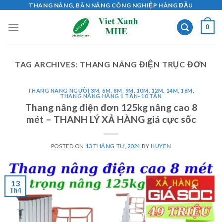
Skip
THANG NÂNG, BÀN NÂNG CÔNG NGHIỆP HÀNG ĐẦU
to
0
content
TAG ARCHIVES:
THANG NÂNG ĐIỆN TRỤC ĐƠN
THANG NÂNG NGƯỜI 3M, 6M, 8M, 9M, 10M, 12M, 14M, 16M
,
THANG NÂNG HÀNG 1 TẤN- 10 TẤN
Thang nâng điện đơn 125kg nâng cao 8
mét – THANH LÝ XẢ HÀNG giá cực sốc
POSTED ON
13 THÁNG TƯ, 2024
BY
HUYEN
13
Th4