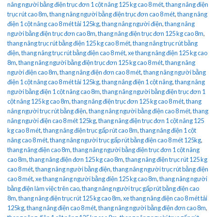
nâng người bằng điện trục đơn 1 cột nâng 125 kg cao 8 mét
,
thang nâng điện
trục rút cao 8m
,
thang nâng người bằng điện trục đơn cao 8 mét
,
thang nâng
điện 1 cột nâng cao 8 mét tải 125kg
,
thang nâng người điện
,
thang nâng
người bằng điện trục đơn cao 8m
,
thang nâng điện trục đơn 125 kg cao 8m
,
thang nâng trục rút bằng điện 125 kg cao 8 mét
,
thang nâng trục rút bằng
điện
,
thang nâng trục rút bằng điện cao 8 mét
,
xe thang nâng điện 125 kg cao
8m
,
thang nâng người bằng điện trục đơn 125 kg cao 8 mét
,
thang nâng
người điện cao 8m
,
thang nâng điện đơn cao 8 mét
,
thang nâng người bằng
điện 1 cột nâng cao 8 mét tải 125kg
,
thang nâng điện 1 cột nâng
,
thang nâng
người bằng điện 1 cột nâng cao 8m
,
thang nâng người bằng điện trục đơn 1
cột nâng 125 kg cao 8m
,
thang nâng điện trục đơn 125 kg cao 8 mét
,
thang
nâng người trục rút bằng điện
,
thang nâng người bằng điện cao 8 mét
,
thang
nâng người điện cao 8 mét 125kg
,
thang nâng điện trục đơn 1 cột nâng 125
kg cao 8 mét
,
thang nâng điện trục gấp rút cao 8m
,
thang nâng điện 1 cột
nâng cao 8 mét
,
thang nâng người trục gấp rút bằng điện cao 8 mét 125kg
,
thang nâng điện cao 8m
,
thang nâng người bằng điện trục đơn 1 cột nâng
cao 8m
,
thang nâng điện đơn 125 kg cao 8m
,
thang nâng điện trục rút 125 kg
cao 8 mét
,
thang nâng người bằng điện
,
thang nâng người trục rút bằng điện
cao 8 mét
,
xe thang nâng người bằng điện 125 kg cao 8m
,
thang nâng người
bằng điện làm việc trên cao
,
thang nâng người trục gấp rút bằng điện cao
8m
,
thang nâng điện trục rút 125 kg cao 8m
,
xe thang nâng điện cao 8 mét tải
125kg
,
thang nâng điện cao 8 mét
,
thang nâng người bằng điện đơn cao 8m
,