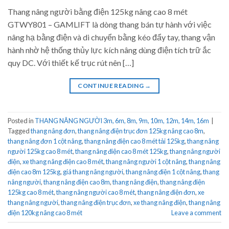
Thang nâng người bằng điện 125kg nâng cao 8 mét
GTWY801 – GAMLIFT là dòng thang bán tự hành với việc
nâng hạ bằng điện và di chuyển bằng kéo đẩy tay, thang vận
hành nhờ hệ thống thủy lực kích nâng dùng điện tích trữ ắc
quy DC. Với thiết kế trục rút nên […]
CONTINUE READING
→
Posted in
THANG NÂNG NGƯỜI 3m, 6m, 8m, 9m, 10m, 12m, 14m, 16m
|
Tagged
thang nâng đơn
,
thang nâng điện trục đơn 125kg nâng cao 8m
,
thang nâng đơn 1 cột nâng
,
thang nâng điện cao 8 mét tải 125kg
,
thang nâng
người 125kg cao 8 mét
,
thang nâng điện cao 8 mét 125kg
,
thang nâng người
điện
,
xe thang nâng điện cao 8 mét
,
thang nâng người 1 cột nâng
,
thang nâng
điện cao 8m 125kg
,
giá thang nâng người
,
thang nâng điện 1 cột nâng
,
thang
nâng người
,
thang nâng điện cao 8m
,
thang nâng điện
,
thang nâng điện
125kg cao 8 mét
,
thang nâng người cao 8 mét
,
thang nâng điện đơn
,
xe
thang nâng người
,
thang nâng điện trục đơn
,
xe thang nâng điện
,
thang nâng
điện 120kg nâng cao 8 mét
Leave a comment