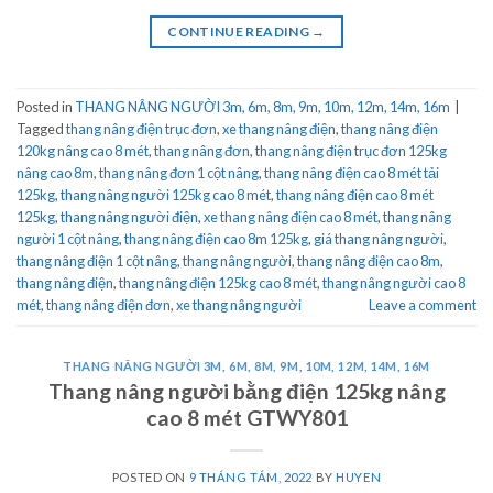
CONTINUE READING
→
Posted in
THANG NÂNG NGƯỜI 3m, 6m, 8m, 9m, 10m, 12m, 14m, 16m
|
Tagged
thang nâng điện trục đơn
,
xe thang nâng điện
,
thang nâng điện
120kg nâng cao 8 mét
,
thang nâng đơn
,
thang nâng điện trục đơn 125kg
nâng cao 8m
,
thang nâng đơn 1 cột nâng
,
thang nâng điện cao 8 mét tải
125kg
,
thang nâng người 125kg cao 8 mét
,
thang nâng điện cao 8 mét
125kg
,
thang nâng người điện
,
xe thang nâng điện cao 8 mét
,
thang nâng
người 1 cột nâng
,
thang nâng điện cao 8m 125kg
,
giá thang nâng người
,
thang nâng điện 1 cột nâng
,
thang nâng người
,
thang nâng điện cao 8m
,
thang nâng điện
,
thang nâng điện 125kg cao 8 mét
,
thang nâng người cao 8
mét
,
thang nâng điện đơn
,
xe thang nâng người
Leave a comment
THANG NÂNG NGƯỜI 3M, 6M, 8M, 9M, 10M, 12M, 14M, 16M
Thang nâng người bằng điện 125kg nâng
cao 8 mét GTWY801
POSTED ON
9 THÁNG TÁM, 2022
BY
HUYEN