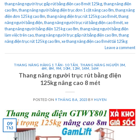
thang nâng người trục gấp rút bằng điện cao 8 mét 125kg
,
thang nâng điện
cao 8m
,
thang nâng người bằng điện trục đơn 1 cột nâng cao 8m
,
thang nâng
điện đơn 125 kg cao 8m
,
thang nâng điện trục rút 125 kg cao 8 mét
,
thang
nâng người bằng điện
,
thang nâng người trục rút bằng điện cao 8 mét
,
xe
thang nâng người bằng điện 125 kg cao 8m
,
thang nâng người bằng điện
làm việc trên cao
,
thang nâng người trục gấp rút bằng điện cao 8m
,
thang
nâng điện trục rút 125 kg cao 8m
,
xe thang nâng điện cao 8 mét tải 125kg
Leave a comment
THANG NÂNG HÀNG 1 TẤN- 10 TẤN
,
THANG NÂNG NGƯỜI 3M,
6M, 8M, 9M, 10M, 12M, 14M, 16M
Thang nâng người trục rút bằng điện
125kg nâng cao 8 mét
POSTED ON
9 THÁNG BA, 2023
BY
HUYEN
09
Th3