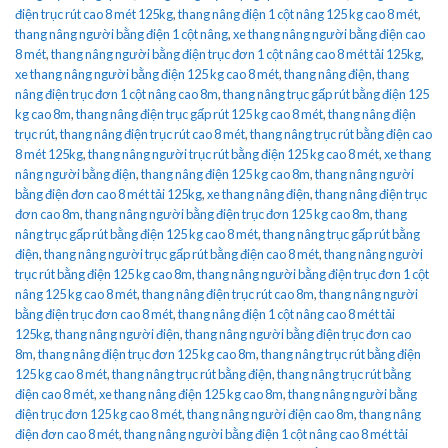
điện trục rút cao 8 mét 125kg
,
thang nâng điện 1 cột nâng 125 kg cao 8 mét
,
thang nâng người bằng điện 1 cột nâng
,
xe thang nâng người bằng điện cao
8 mét
,
thang nâng người bằng điện trục đơn 1 cột nâng cao 8 mét tải 125kg
,
xe thang nâng người bằng điện 125 kg cao 8 mét
,
thang nâng điện
,
thang
nâng điện trục đơn 1 cột nâng cao 8m
,
thang nâng trục gấp rút bằng điện 125
kg cao 8m
,
thang nâng điện trục gấp rút 125 kg cao 8 mét
,
thang nâng điện
trục rút
,
thang nâng điện trục rút cao 8 mét
,
thang nâng trục rút bằng điện cao
8 mét 125kg
,
thang nâng người trục rút bằng điện 125 kg cao 8 mét
,
xe thang
nâng người bằng điện
,
thang nâng điện 125 kg cao 8m
,
thang nâng người
bằng điện đơn cao 8 mét tải 125kg
,
xe thang nâng điện
,
thang nâng điện trục
đơn cao 8m
,
thang nâng người bằng điện trục đơn 125 kg cao 8m
,
thang
nâng trục gấp rút bằng điện 125 kg cao 8 mét
,
thang nâng trục gấp rút bằng
điện
,
thang nâng người trục gấp rút bằng điện cao 8 mét
,
thang nâng người
trục rút bằng điện 125 kg cao 8m
,
thang nâng người bằng điện trục đơn 1 cột
nâng 125 kg cao 8 mét
,
thang nâng điện trục rút cao 8m
,
thang nâng người
bằng điện trục đơn cao 8 mét
,
thang nâng điện 1 cột nâng cao 8 mét tải
125kg
,
thang nâng người điện
,
thang nâng người bằng điện trục đơn cao
8m
,
thang nâng điện trục đơn 125 kg cao 8m
,
thang nâng trục rút bằng điện
125 kg cao 8 mét
,
thang nâng trục rút bằng điện
,
thang nâng trục rút bằng
điện cao 8 mét
,
xe thang nâng điện 125 kg cao 8m
,
thang nâng người bằng
điện trục đơn 125 kg cao 8 mét
,
thang nâng người điện cao 8m
,
thang nâng
điện đơn cao 8 mét
,
thang nâng người bằng điện 1 cột nâng cao 8 mét tải