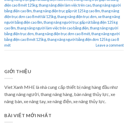
điện cao 8 mét 125kg
,
thang nâng điện làm việc trên cao
,
thang nâng người
bằng điện cao 8m
,
thang nâng điện trục gấp rút 125 kg cao 8m
,
thang nâng
điện trục đơn cao 8 mét tải 125kg
,
thang nâng điện trục đơn
,
xe thang nâng
người bằng điện cao 8m
,
thang nâng người trục gấp rút bằng điện 125 kg
cao 8m
,
thang nâng người làm việc trên cao bằng điện
,
thang nâng người
bằng điện trục đơn
,
thang nâng điện trục đơn cao 8 mét
,
thang nâng người
bằng điện cao 8 mét 125kg
,
thang nâng người bằng điện đơn 125 kg cao 8
mét
Leave a comment
GIỚI THIỆU
Viet Xanh MHE là nhà cung cấp thiết bị nâng hàng đầu như
thang nâng người, thang nâng hàng, bàn nâng thủy lực, xe
nâng bàn, xe nâng tay, xe nâng điện, xe nâng thủy lực.
BÀI VIẾT MỚI NHẤT