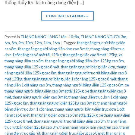
thống thủy lực kích nâng dùng điện […]
CONTINUE READING
→
Posted in
THANG NÂNG HÀNG 1 tấn- 10 tấn
,
THANG NÂNG NGƯỜI 3m,
6m, 8m, 9m, 10m, 12m, 14m, 16m
|
Tagged
thang nâng trục rút bằng điện
cao 8m
,
thang nâng người bằng điện đơn cao 8 mét
,
thang nâng điện trục
đơn 1 cột nâng cao 8 mét tải 125kg
,
thang nâng điện cao 8 mét 125kg
,
xe
thang nâng điện cao 8m
,
thang nâng người bằng điện đơn 125 kg cao 8m
,
thang nâng điện 125 kg cao 8 mét
,
thang nâng người bằng điện đơn
,
thang
nâng người điện 125 kg cao 8m
,
thang nâng người trục rút bằng điện cao 8
mét 125kg
,
thang nâng người bằng điện 1 cột nâng 125 kg cao 8 mét
,
thang
nâng điện 1 cột nâng cao 8m
,
thang nâng người bằng điện 125 kg cao 8m
,
xe
thang nâng người bằng điện cao 8 mét tải 125kg
,
xe thang nâng điện cao 8
mét
,
thang nâng người điện cao 8 mét
,
thang nâng điện trục đơn 1 cột nâng
125 kg cao 8m
,
thang nâng người điện 125 kg cao 8 mét
,
thang nâng người
bằng điện trục đơn 1 cột nâng
,
thang nâng người bằng điện trục đơn 1 cột
nâng cao 8 mét
,
thang nâng điện đơn cao 8 mét tải 125kg
,
xe thang nâng điện
125 kg cao 8 mét
,
thang nâng người trục rút bằng điện cao 8m
,
thang nâng
trục rút bằng điện 125 kg cao 8m
,
thang nâng người làm việc trên cao
,
thang
nâng điện trục gấp rút
,
thang nâng điện trục gấp rút cao 8 mét
,
thang nâng