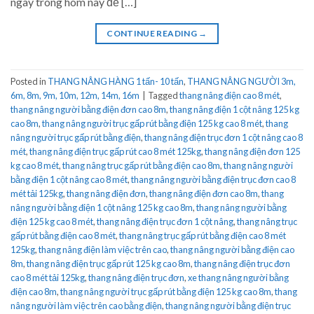
ngay trong hôm nay để […]
CONTINUE READING
→
Posted in
THANG NÂNG HÀNG 1 tấn- 10 tấn
,
THANG NÂNG NGƯỜI 3m,
6m, 8m, 9m, 10m, 12m, 14m, 16m
|
Tagged
thang nâng điện cao 8 mét
,
thang nâng người bằng điện đơn cao 8m
,
thang nâng điện 1 cột nâng 125 kg
cao 8m
,
thang nâng người trục gấp rút bằng điện 125 kg cao 8 mét
,
thang
nâng người trục gấp rút bằng điện
,
thang nâng điện trục đơn 1 cột nâng cao 8
mét
,
thang nâng điện trục gấp rút cao 8 mét 125kg
,
thang nâng điện đơn 125
kg cao 8 mét
,
thang nâng trục gấp rút bằng điện cao 8m
,
thang nâng người
bằng điện 1 cột nâng cao 8 mét
,
thang nâng người bằng điện trục đơn cao 8
mét tải 125kg
,
thang nâng điện đơn
,
thang nâng điện đơn cao 8m
,
thang
nâng người bằng điện 1 cột nâng 125 kg cao 8m
,
thang nâng người bằng
điện 125 kg cao 8 mét
,
thang nâng điện trục đơn 1 cột nâng
,
thang nâng trục
gấp rút bằng điện cao 8 mét
,
thang nâng trục gấp rút bằng điện cao 8 mét
125kg
,
thang nâng điện làm việc trên cao
,
thang nâng người bằng điện cao
8m
,
thang nâng điện trục gấp rút 125 kg cao 8m
,
thang nâng điện trục đơn
cao 8 mét tải 125kg
,
thang nâng điện trục đơn
,
xe thang nâng người bằng
điện cao 8m
,
thang nâng người trục gấp rút bằng điện 125 kg cao 8m
,
thang
nâng người làm việc trên cao bằng điện
,
thang nâng người bằng điện trục