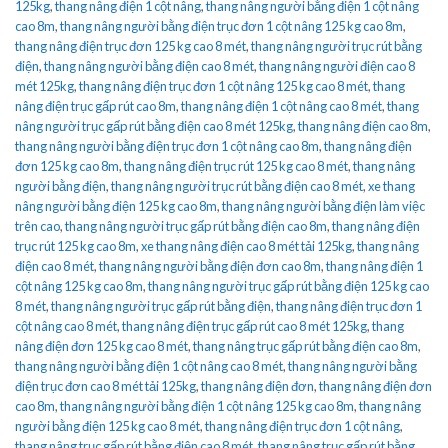
125kg
,
thang nâng điện 1 cột nâng
,
thang nâng người bằng điện 1 cột nâng
cao 8m
,
thang nâng người bằng điện trục đơn 1 cột nâng 125 kg cao 8m
,
thang nâng điện trục đơn 125 kg cao 8 mét
,
thang nâng người trục rút bằng
điện
,
thang nâng người bằng điện cao 8 mét
,
thang nâng người điện cao 8
mét 125kg
,
thang nâng điện trục đơn 1 cột nâng 125 kg cao 8 mét
,
thang
nâng điện trục gấp rút cao 8m
,
thang nâng điện 1 cột nâng cao 8 mét
,
thang
nâng người trục gấp rút bằng điện cao 8 mét 125kg
,
thang nâng điện cao 8m
,
thang nâng người bằng điện trục đơn 1 cột nâng cao 8m
,
thang nâng điện
đơn 125 kg cao 8m
,
thang nâng điện trục rút 125 kg cao 8 mét
,
thang nâng
người bằng điện
,
thang nâng người trục rút bằng điện cao 8 mét
,
xe thang
nâng người bằng điện 125 kg cao 8m
,
thang nâng người bằng điện làm việc
trên cao
,
thang nâng người trục gấp rút bằng điện cao 8m
,
thang nâng điện
trục rút 125 kg cao 8m
,
xe thang nâng điện cao 8 mét tải 125kg
,
thang nâng
điện cao 8 mét
,
thang nâng người bằng điện đơn cao 8m
,
thang nâng điện 1
cột nâng 125 kg cao 8m
,
thang nâng người trục gấp rút bằng điện 125 kg cao
8 mét
,
thang nâng người trục gấp rút bằng điện
,
thang nâng điện trục đơn 1
cột nâng cao 8 mét
,
thang nâng điện trục gấp rút cao 8 mét 125kg
,
thang
nâng điện đơn 125 kg cao 8 mét
,
thang nâng trục gấp rút bằng điện cao 8m
,
thang nâng người bằng điện 1 cột nâng cao 8 mét
,
thang nâng người bằng
điện trục đơn cao 8 mét tải 125kg
,
thang nâng điện đơn
,
thang nâng điện đơn
cao 8m
,
thang nâng người bằng điện 1 cột nâng 125 kg cao 8m
,
thang nâng
người bằng điện 125 kg cao 8 mét
,
thang nâng điện trục đơn 1 cột nâng
,
thang nâng trục gấp rút bằng điện cao 8 mét
,
thang nâng trục gấp rút bằng