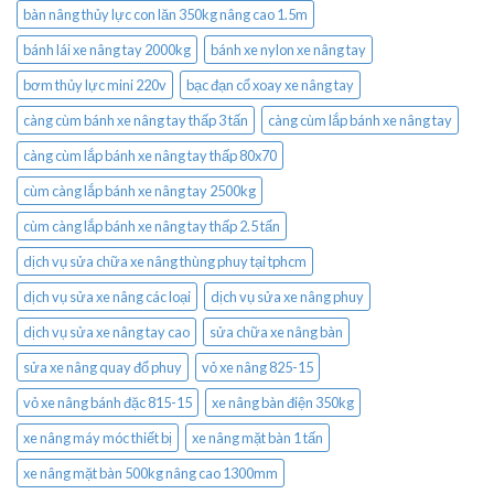
bàn nâng thủy lực con lăn 350kg nâng cao 1.5m
bánh lái xe nâng tay 2000kg
bánh xe nylon xe nâng tay
bơm thủy lực mini 220v
bạc đạn cổ xoay xe nâng tay
càng cùm bánh xe nâng tay thấp 3 tấn
càng cùm lắp bánh xe nâng tay
càng cùm lắp bánh xe nâng tay thấp 80x70
cùm càng lắp bánh xe nâng tay 2500kg
cùm càng lắp bánh xe nâng tay thấp 2.5 tấn
dịch vụ sửa chữa xe nâng thùng phuy tại tphcm
dịch vụ sửa xe nâng các loại
dịch vụ sửa xe nâng phuy
dịch vụ sửa xe nâng tay cao
sửa chữa xe nâng bàn
sửa xe nâng quay đổ phuy
vỏ xe nâng 825-15
vỏ xe nâng bánh đặc 815-15
xe nâng bàn điện 350kg
xe nâng máy móc thiết bị
xe nâng mặt bàn 1 tấn
xe nâng mặt bàn 500kg nâng cao 1300mm