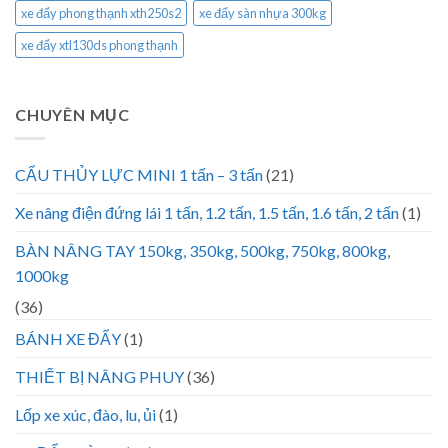
xe đẩy phong thạnh xth250s2
xe đẩy sàn nhựa 300kg
xe đẩy xtl130ds phong thạnh
CHUYÊN MỤC
CẨU THỦY LỰC MINI 1 tấn – 3 tấn
(21)
Xe nâng điện đứng lái 1 tấn, 1.2 tấn, 1.5 tấn, 1.6 tấn, 2 tấn
(1)
BÀN NÂNG TAY 150kg, 350kg, 500kg, 750kg, 800kg,
1000kg
(36)
BÁNH XE ĐẨY
(1)
THIẾT BỊ NÂNG PHUY
(36)
Lốp xe xúc, đào, lu, ủi
(1)