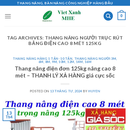
Skip
THANG NÂNG, BÀN NÂNG CÔNG NGHIỆP HÀNG ĐẦU
to
0
content
TAG ARCHIVES:
THANG NÂNG NGƯỜI TRỤC RÚT
BẰNG ĐIỆN CAO 8 MÉT 125KG
THANG NÂNG HÀNG 1 TẤN- 10 TẤN
,
THANG NÂNG NGƯỜI 3M,
6M, 8M, 9M, 10M, 12M, 14M, 16M
Thang nâng điện đơn 125kg nâng cao 8
mét – THANH LÝ XẢ HÀNG giá cực sốc
POSTED ON
13 THÁNG TƯ, 2024
BY
HUYEN
13
Th4