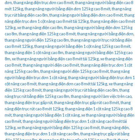
đơn
,
thang nâng điện trục đơn cao 8 mét
,
thang nâng người bằng điện cao 8
mét 125kg
,
thang nâng người bằng điện đơn 125 kg cao 8 mét
,
thang nâng
trục rút bằng điện cao 8m
,
thang nâng người bằng điện đơn cao 8 mét
,
thang
nâng điện trục đơn 1 cột nâng cao 8 mét tải 125kg
,
thang nâng điện cao 8 mét
125kg
,
xe thang nâng điện cao 8m
,
thang nâng người bằng điện đơn 125 kg
cao 8m
,
thang nâng điện 125 kg cao 8 mét
,
thang nâng người bằng điện đơn
,
thang nâng người điện 125 kg cao 8m
,
thang nâng người trục rút bằng điện
cao 8 mét 125kg
,
thang nâng người bằng điện 1 cột nâng 125 kg cao 8 mét
,
thang nâng điện 1 cột nâng cao 8m
,
thang nâng người bằng điện 125 kg cao
8m
,
xe thang nâng người bằng điện cao 8 mét tải 125kg
,
xe thang nâng điện
cao 8 mét
,
thang nâng người điện cao 8 mét
,
thang nâng điện trục đơn 1 cột
nâng 125 kg cao 8m
,
thang nâng người điện 125 kg cao 8 mét
,
thang nâng
người bằng điện trục đơn 1 cột nâng
,
thang nâng người bằng điện trục đơn 1
cột nâng cao 8 mét
,
thang nâng điện đơn cao 8 mét tải 125kg
,
xe thang nâng
điện 125 kg cao 8 mét
,
thang nâng người trục rút bằng điện cao 8m
,
thang
nâng trục rút bằng điện 125 kg cao 8m
,
thang nâng người làm việc trên cao
,
thang nâng điện trục gấp rút
,
thang nâng điện trục gấp rút cao 8 mét
,
thang
nâng điện trục rút cao 8 mét 125kg
,
thang nâng điện 1 cột nâng 125 kg cao 8
mét
,
thang nâng người bằng điện 1 cột nâng
,
xe thang nâng người bằng điện
cao 8 mét
,
thang nâng người bằng điện trục đơn 1 cột nâng cao 8 mét tải
125kg
,
xe thang nâng người bằng điện 125 kg cao 8 mét
,
thang nâng điện
,
thang nâng điện trục đơn 1 cột nâng cao 8m
,
thang nâng trục gấp rút bằng
điện 125 kg cao 8m
,
thang nâng điện trục gấp rút 125 kg cao 8 mét
,
thang