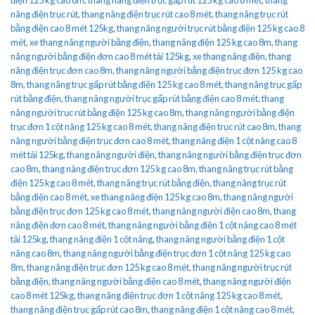
nâng điện trục rút
,
thang nâng điện trục rút cao 8 mét
,
thang nâng trục rút
bằng điện cao 8 mét 125kg
,
thang nâng người trục rút bằng điện 125 kg cao 8
mét
,
xe thang nâng người bằng điện
,
thang nâng điện 125 kg cao 8m
,
thang
nâng người bằng điện đơn cao 8 mét tải 125kg
,
xe thang nâng điện
,
thang
nâng điện trục đơn cao 8m
,
thang nâng người bằng điện trục đơn 125 kg cao
8m
,
thang nâng trục gấp rút bằng điện 125 kg cao 8 mét
,
thang nâng trục gấp
rút bằng điện
,
thang nâng người trục gấp rút bằng điện cao 8 mét
,
thang
nâng người trục rút bằng điện 125 kg cao 8m
,
thang nâng người bằng điện
trục đơn 1 cột nâng 125 kg cao 8 mét
,
thang nâng điện trục rút cao 8m
,
thang
nâng người bằng điện trục đơn cao 8 mét
,
thang nâng điện 1 cột nâng cao 8
mét tải 125kg
,
thang nâng người điện
,
thang nâng người bằng điện trục đơn
cao 8m
,
thang nâng điện trục đơn 125 kg cao 8m
,
thang nâng trục rút bằng
điện 125 kg cao 8 mét
,
thang nâng trục rút bằng điện
,
thang nâng trục rút
bằng điện cao 8 mét
,
xe thang nâng điện 125 kg cao 8m
,
thang nâng người
bằng điện trục đơn 125 kg cao 8 mét
,
thang nâng người điện cao 8m
,
thang
nâng điện đơn cao 8 mét
,
thang nâng người bằng điện 1 cột nâng cao 8 mét
tải 125kg
,
thang nâng điện 1 cột nâng
,
thang nâng người bằng điện 1 cột
nâng cao 8m
,
thang nâng người bằng điện trục đơn 1 cột nâng 125 kg cao
8m
,
thang nâng điện trục đơn 125 kg cao 8 mét
,
thang nâng người trục rút
bằng điện
,
thang nâng người bằng điện cao 8 mét
,
thang nâng người điện
cao 8 mét 125kg
,
thang nâng điện trục đơn 1 cột nâng 125 kg cao 8 mét
,
thang nâng điện trục gấp rút cao 8m
,
thang nâng điện 1 cột nâng cao 8 mét
,