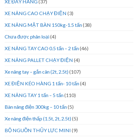
XE ĐẨY HÀNG
(37)
XE NÂNG CAO CHẠY ĐIỆN
(3)
XE NÂNG MẶT BÀN 150kg-1.5 tấn
(38)
Chưa được phân loại
(4)
XE NÂNG TAY CAO 0.5 tấn – 2 tấn
(46)
XE NÂNG PALLET CHẠY ĐIỆN
(4)
Xe nâng tay – gắn cân (2t, 2.5t)
(107)
XE ĐIỆN KÉO HÀNG 1 tấn- 10 tấn
(4)
XE NÂNG TAY 1 tấn – 5 tấn
(110)
Bàn nâng điện 300kg – 10 tấn
(5)
Xe nâng điện thấp (1.5t, 2t, 2.5t)
(5)
BỘ NGUỒN THỦY LỰC MINI
(9)