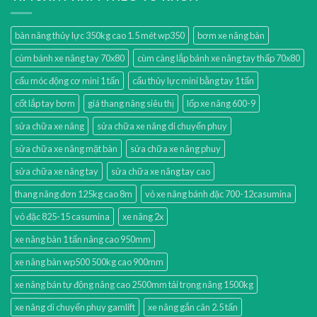
bàn nâng thủy lực 350kg cao 1.5 mét wp350
bơm xe nâng bàn
cùm bánh xe nâng tay 70x80
cùm càng lắp bánh xe nâng tay thấp 70x80
cẩu móc động cơ mini 1 tấn
cẩu thủy lực mini bằng tay 1 tấn
cốt lắp tay bơm
giá thang nâng siêu thị
lốp xe nâng 600-9
sửa chữa xe nâng
sửa chữa xe nâng di chuyển phuy
sửa chữa xe nâng mặt bàn
sửa chữa xe nâng phuy
sửa chữa xe nâng tay
sửa chữa xe nâng tay cao
thang nâng đơn 125kg cao 8m
vỏ xe nâng bánh đặc 700-12casumina
vỏ đặc 825-15 casumina
xe nâng 2x
xe nâng bàn 1 tấn nâng cao 950mm
xe nâng bàn wp500 500kg cao 900mm
xe nâng bán tự động nâng cao 2500mm tải trọng nâng 1500kg
xe nâng di chuyển phuy gamlift
xe nâng gắn cân 2.5 tấn