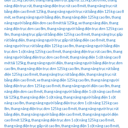
nâng điện trục rút
,
thang nâng điện trục rút cao 8 mét
,
thang nâng trục rút
bằng điện cao 8 mét 125kg
,
thang nâng người trục rút bằng điện 125 kg cao 8
mét
,
xe thang nâng người bằng điện
,
thang nâng điện 125 kg cao 8m
,
thang
nâng người bằng điện đơn cao 8 mét tải 125kg
,
xe thang nâng điện
,
thang
nâng điện trục đơn cao 8m
,
thang nâng người bằng điện trục đơn 125 kg cao
8m
,
thang nâng trục gấp rút bằng điện 125 kg cao 8 mét
,
thang nâng trục gấp
rút bằng điện
,
thang nâng người trục gấp rút bằng điện cao 8 mét
,
thang
nâng người trục rút bằng điện 125 kg cao 8m
,
thang nâng người bằng điện
trục đơn 1 cột nâng 125 kg cao 8 mét
,
thang nâng điện trục rút cao 8m
,
thang
nâng người bằng điện trục đơn cao 8 mét
,
thang nâng điện 1 cột nâng cao 8
mét tải 125kg
,
thang nâng người điện
,
thang nâng người bằng điện trục đơn
cao 8m
,
thang nâng điện trục đơn 125 kg cao 8m
,
thang nâng trục rút bằng
điện 125 kg cao 8 mét
,
thang nâng trục rút bằng điện
,
thang nâng trục rút
bằng điện cao 8 mét
,
xe thang nâng điện 125 kg cao 8m
,
thang nâng người
bằng điện trục đơn 125 kg cao 8 mét
,
thang nâng người điện cao 8m
,
thang
nâng điện đơn cao 8 mét
,
thang nâng người bằng điện 1 cột nâng cao 8 mét
tải 125kg
,
thang nâng điện 1 cột nâng
,
thang nâng người bằng điện 1 cột
nâng cao 8m
,
thang nâng người bằng điện trục đơn 1 cột nâng 125 kg cao
8m
,
thang nâng điện trục đơn 125 kg cao 8 mét
,
thang nâng người trục rút
bằng điện
,
thang nâng người bằng điện cao 8 mét
,
thang nâng người điện
cao 8 mét 125kg
,
thang nâng điện trục đơn 1 cột nâng 125 kg cao 8 mét
,
thang nâng điện trục gấp rút cao 8m
,
thang nâng điện 1 cột nâng cao 8 mét
,