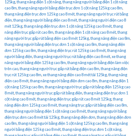
125kg
,
thang nâng điện 1 cột nâng
,
thang nâng người bằng điện 1 cột nâng
cao 8m
,
thang nâng người bằng điện trục đơn 1 cột nâng 125 kg cao 8m
,
thang nâng điện trục đơn 125 kg cao 8 mét
,
thang nâng người trục rút bằng
điện
,
thang nâng người bằng điện cao 8 mét
,
thang nâng người điện cao 8
mét 125kg
,
thang nâng điện trục đơn 1 cột nâng 125 kg cao 8 mét
,
thang
nâng điện trục gấp rút cao 8m
,
thang nâng điện 1 cột nâng cao 8 mét
,
thang
nâng người trục gấp rút bằng điện cao 8 mét 125kg
,
thang nâng điện cao 8m
,
thang nâng người bằng điện trục đơn 1 cột nâng cao 8m
,
thang nâng điện
đơn 125 kg cao 8m
,
thang nâng điện trục rút 125 kg cao 8 mét
,
thang nâng
người bằng điện
,
thang nâng người trục rút bằng điện cao 8 mét
,
xe thang
nâng người bằng điện 125 kg cao 8m
,
thang nâng người bằng điện làm việc
trên cao
,
thang nâng người trục gấp rút bằng điện cao 8m
,
thang nâng điện
trục rút 125 kg cao 8m
,
xe thang nâng điện cao 8 mét tải 125kg
,
thang nâng
điện cao 8 mét
,
thang nâng người bằng điện đơn cao 8m
,
thang nâng điện 1
cột nâng 125 kg cao 8m
,
thang nâng người trục gấp rút bằng điện 125 kg cao
8 mét
,
thang nâng người trục gấp rút bằng điện
,
thang nâng điện trục đơn 1
cột nâng cao 8 mét
,
thang nâng điện trục gấp rút cao 8 mét 125kg
,
thang
nâng điện đơn 125 kg cao 8 mét
,
thang nâng trục gấp rút bằng điện cao 8m
,
thang nâng người bằng điện 1 cột nâng cao 8 mét
,
thang nâng người bằng
điện trục đơn cao 8 mét tải 125kg
,
thang nâng điện đơn
,
thang nâng điện đơn
cao 8m
,
thang nâng người bằng điện 1 cột nâng 125 kg cao 8m
,
thang nâng
người bằng điện 125 kg cao 8 mét
,
thang nâng điện trục đơn 1 cột nâng
,
thang nâng trục gấp rút bằng điện cao 8 mét
,
thang nâng trục gấp rút bằng