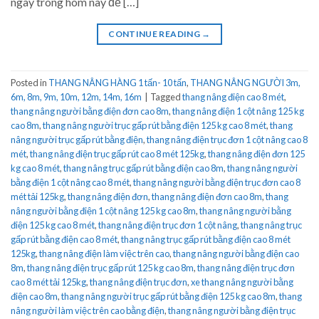
ngay trong hôm nay để […]
CONTINUE READING
→
Posted in
THANG NÂNG HÀNG 1 tấn- 10 tấn
,
THANG NÂNG NGƯỜI 3m,
6m, 8m, 9m, 10m, 12m, 14m, 16m
|
Tagged
thang nâng điện cao 8 mét
,
thang nâng người bằng điện đơn cao 8m
,
thang nâng điện 1 cột nâng 125 kg
cao 8m
,
thang nâng người trục gấp rút bằng điện 125 kg cao 8 mét
,
thang
nâng người trục gấp rút bằng điện
,
thang nâng điện trục đơn 1 cột nâng cao 8
mét
,
thang nâng điện trục gấp rút cao 8 mét 125kg
,
thang nâng điện đơn 125
kg cao 8 mét
,
thang nâng trục gấp rút bằng điện cao 8m
,
thang nâng người
bằng điện 1 cột nâng cao 8 mét
,
thang nâng người bằng điện trục đơn cao 8
mét tải 125kg
,
thang nâng điện đơn
,
thang nâng điện đơn cao 8m
,
thang
nâng người bằng điện 1 cột nâng 125 kg cao 8m
,
thang nâng người bằng
điện 125 kg cao 8 mét
,
thang nâng điện trục đơn 1 cột nâng
,
thang nâng trục
gấp rút bằng điện cao 8 mét
,
thang nâng trục gấp rút bằng điện cao 8 mét
125kg
,
thang nâng điện làm việc trên cao
,
thang nâng người bằng điện cao
8m
,
thang nâng điện trục gấp rút 125 kg cao 8m
,
thang nâng điện trục đơn
cao 8 mét tải 125kg
,
thang nâng điện trục đơn
,
xe thang nâng người bằng
điện cao 8m
,
thang nâng người trục gấp rút bằng điện 125 kg cao 8m
,
thang
nâng người làm việc trên cao bằng điện
,
thang nâng người bằng điện trục