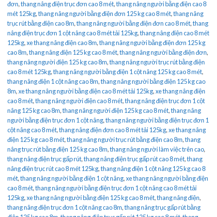
đơn
,
thang nâng điện trục đơn cao 8 mét
,
thang nâng người bằng điện cao 8
mét 125kg
,
thang nâng người bằng điện đơn 125 kg cao 8 mét
,
thang nâng
trục rút bằng điện cao 8m
,
thang nâng người bằng điện đơn cao 8 mét
,
thang
nâng điện trục đơn 1 cột nâng cao 8 mét tải 125kg
,
thang nâng điện cao 8 mét
125kg
,
xe thang nâng điện cao 8m
,
thang nâng người bằng điện đơn 125 kg
cao 8m
,
thang nâng điện 125 kg cao 8 mét
,
thang nâng người bằng điện đơn
,
thang nâng người điện 125 kg cao 8m
,
thang nâng người trục rút bằng điện
cao 8 mét 125kg
,
thang nâng người bằng điện 1 cột nâng 125 kg cao 8 mét
,
thang nâng điện 1 cột nâng cao 8m
,
thang nâng người bằng điện 125 kg cao
8m
,
xe thang nâng người bằng điện cao 8 mét tải 125kg
,
xe thang nâng điện
cao 8 mét
,
thang nâng người điện cao 8 mét
,
thang nâng điện trục đơn 1 cột
nâng 125 kg cao 8m
,
thang nâng người điện 125 kg cao 8 mét
,
thang nâng
người bằng điện trục đơn 1 cột nâng
,
thang nâng người bằng điện trục đơn 1
cột nâng cao 8 mét
,
thang nâng điện đơn cao 8 mét tải 125kg
,
xe thang nâng
điện 125 kg cao 8 mét
,
thang nâng người trục rút bằng điện cao 8m
,
thang
nâng trục rút bằng điện 125 kg cao 8m
,
thang nâng người làm việc trên cao
,
thang nâng điện trục gấp rút
,
thang nâng điện trục gấp rút cao 8 mét
,
thang
nâng điện trục rút cao 8 mét 125kg
,
thang nâng điện 1 cột nâng 125 kg cao 8
mét
,
thang nâng người bằng điện 1 cột nâng
,
xe thang nâng người bằng điện
cao 8 mét
,
thang nâng người bằng điện trục đơn 1 cột nâng cao 8 mét tải
125kg
,
xe thang nâng người bằng điện 125 kg cao 8 mét
,
thang nâng điện
,
thang nâng điện trục đơn 1 cột nâng cao 8m
,
thang nâng trục gấp rút bằng
điện 125 kg cao 8m
,
thang nâng điện trục gấp rút 125 kg cao 8 mét
,
thang