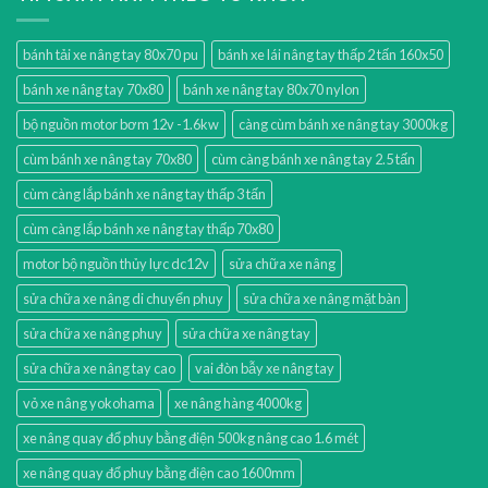
bánh tải xe nâng tay 80x70 pu
bánh xe lái nâng tay thấp 2 tấn 160x50
bánh xe nâng tay 70x80
bánh xe nâng tay 80x70 nylon
bộ nguồn motor bơm 12v -1.6kw
càng cùm bánh xe nâng tay 3000kg
cùm bánh xe nâng tay 70x80
cùm càng bánh xe nâng tay 2.5 tấn
cùm càng lắp bánh xe nâng tay thấp 3 tấn
cùm càng lắp bánh xe nâng tay thấp 70x80
motor bộ nguồn thủy lực dc12v
sửa chữa xe nâng
sửa chữa xe nâng di chuyển phuy
sửa chữa xe nâng mặt bàn
sửa chữa xe nâng phuy
sửa chữa xe nâng tay
sửa chữa xe nâng tay cao
vai đòn bẫy xe nâng tay
vỏ xe nâng yokohama
xe nâng hàng 4000kg
xe nâng quay đổ phuy bằng điện 500kg nâng cao 1.6 mét
xe nâng quay đổ phuy bằng điện cao 1600mm