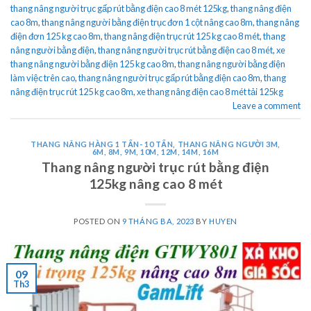
thang nâng người trục gấp rút bằng điện cao 8 mét 125kg
,
thang nâng điện
cao 8m
,
thang nâng người bằng điện trục đơn 1 cột nâng cao 8m
,
thang nâng
điện đơn 125 kg cao 8m
,
thang nâng điện trục rút 125 kg cao 8 mét
,
thang
nâng người bằng điện
,
thang nâng người trục rút bằng điện cao 8 mét
,
xe
thang nâng người bằng điện 125 kg cao 8m
,
thang nâng người bằng điện
làm việc trên cao
,
thang nâng người trục gấp rút bằng điện cao 8m
,
thang
nâng điện trục rút 125 kg cao 8m
,
xe thang nâng điện cao 8 mét tải 125kg
Leave a comment
THANG NÂNG HÀNG 1 TẤN- 10 TẤN
,
THANG NÂNG NGƯỜI 3M,
6M, 8M, 9M, 10M, 12M, 14M, 16M
Thang nâng người trục rút bằng điện
125kg nâng cao 8 mét
POSTED ON
9 THÁNG BA, 2023
BY
HUYEN
09
Th3