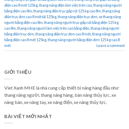
điện cao 8 mét 125kg
,
thang nâng điện làm việc trên cao
,
thang nâng người
bằng điện cao 8m
,
thang nâng điện trục gấp rút 125 kg cao 8m
,
thang nâng
điện trục đơn cao 8 mét tải 125kg
,
thang nâng điện trục đơn
,
xe thang nâng
người bằng điện cao 8m
,
thang nâng người trục gấp rút bằng điện 125 kg
cao 8m
,
thang nâng người làm việc trên cao bằng điện
,
thang nâng người
bằng điện trục đơn
,
thang nâng điện trục đơn cao 8 mét
,
thang nâng người
bằng điện cao 8 mét 125kg
,
thang nâng người bằng điện đơn 125 kg cao 8
mét
Leave a comment
GIỚI THIỆU
Viet Xanh MHE là nhà cung cấp thiết bị nâng hàng đầu như
thang nâng người, thang nâng hàng, bàn nâng thủy lực, xe
nâng bàn, xe nâng tay, xe nâng điện, xe nâng thủy lực.
BÀI VIẾT MỚI NHẤT