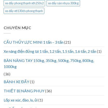
xe đẩy phong thạnh xth250s2
xe đẩy sàn nhựa 300kg
xe đẩy xtl130ds phong thạnh
CHUYÊN MỤC
CẨU THỦY LỰC MINI 1 tấn – 3 tấn
(21)
Xe nâng điện đứng lái 1 tấn, 1.2 tấn, 1.5 tấn, 1.6 tấn, 2 tấn
(1)
BÀN NÂNG TAY 150kg, 350kg, 500kg, 750kg, 800kg,
1000kg
(36)
BÁNH XE ĐẨY
(1)
THIẾT BỊ NÂNG PHUY
(36)
Lốp xe xúc, đào, lu, ủi
(1)