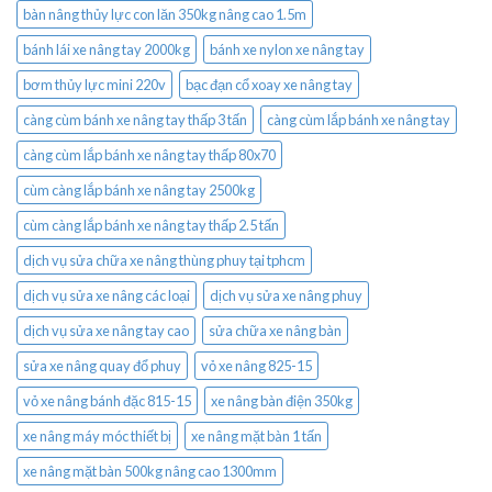
bàn nâng thủy lực con lăn 350kg nâng cao 1.5m
bánh lái xe nâng tay 2000kg
bánh xe nylon xe nâng tay
bơm thủy lực mini 220v
bạc đạn cổ xoay xe nâng tay
càng cùm bánh xe nâng tay thấp 3 tấn
càng cùm lắp bánh xe nâng tay
càng cùm lắp bánh xe nâng tay thấp 80x70
cùm càng lắp bánh xe nâng tay 2500kg
cùm càng lắp bánh xe nâng tay thấp 2.5 tấn
dịch vụ sửa chữa xe nâng thùng phuy tại tphcm
dịch vụ sửa xe nâng các loại
dịch vụ sửa xe nâng phuy
dịch vụ sửa xe nâng tay cao
sửa chữa xe nâng bàn
sửa xe nâng quay đổ phuy
vỏ xe nâng 825-15
vỏ xe nâng bánh đặc 815-15
xe nâng bàn điện 350kg
xe nâng máy móc thiết bị
xe nâng mặt bàn 1 tấn
xe nâng mặt bàn 500kg nâng cao 1300mm