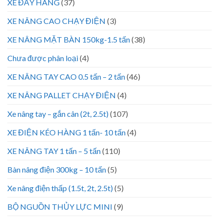
XE ĐẨY HÀNG
(37)
XE NÂNG CAO CHẠY ĐIỆN
(3)
XE NÂNG MẶT BÀN 150kg-1.5 tấn
(38)
Chưa được phân loại
(4)
XE NÂNG TAY CAO 0.5 tấn – 2 tấn
(46)
XE NÂNG PALLET CHẠY ĐIỆN
(4)
Xe nâng tay – gắn cân (2t, 2.5t)
(107)
XE ĐIỆN KÉO HÀNG 1 tấn- 10 tấn
(4)
XE NÂNG TAY 1 tấn – 5 tấn
(110)
Bàn nâng điện 300kg – 10 tấn
(5)
Xe nâng điện thấp (1.5t, 2t, 2.5t)
(5)
BỘ NGUỒN THỦY LỰC MINI
(9)