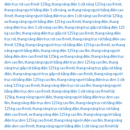
điện trục rút cao 8 mét 125kg
,
thang nâng điện 1 cột nâng 125 kg cao 8 mét
,
thang nâng người bằng điện 1 cột nâng
,
xe thang nâng người bằng điện cao
8 mét
,
thang nâng người bằng điện trục đơn 1 cột nâng cao 8 mét tải 125kg
,
xe thang nâng người bằng điện 125 kg cao 8 mét
,
thang nâng điện
,
thang
nâng điện trục đơn 1 cột nâng cao 8m
,
thang nâng trục gấp rút bằng điện 125
kg cao 8m
,
thang nâng điện trục gấp rút 125 kg cao 8 mét
,
thang nâng điện
trục rút
,
thang nâng điện trục rút cao 8 mét
,
thang nâng trục rút bằng điện cao
8 mét 125kg
,
thang nâng người trục rút bằng điện 125 kg cao 8 mét
,
xe thang
nâng người bằng điện
,
thang nâng điện 125 kg cao 8m
,
thang nâng người
bằng điện đơn cao 8 mét tải 125kg
,
xe thang nâng điện
,
thang nâng điện trục
đơn cao 8m
,
thang nâng người bằng điện trục đơn 125 kg cao 8m
,
thang
nâng trục gấp rút bằng điện 125 kg cao 8 mét
,
thang nâng trục gấp rút bằng
điện
,
thang nâng người trục gấp rút bằng điện cao 8 mét
,
thang nâng người
trục rút bằng điện 125 kg cao 8m
,
thang nâng người bằng điện trục đơn 1 cột
nâng 125 kg cao 8 mét
,
thang nâng điện trục rút cao 8m
,
thang nâng người
bằng điện trục đơn cao 8 mét
,
thang nâng điện 1 cột nâng cao 8 mét tải
125kg
,
thang nâng người điện
,
thang nâng người bằng điện trục đơn cao
8m
,
thang nâng điện trục đơn 125 kg cao 8m
,
thang nâng trục rút bằng điện
125 kg cao 8 mét
,
thang nâng trục rút bằng điện
,
thang nâng trục rút bằng
điện cao 8 mét
,
xe thang nâng điện 125 kg cao 8m
,
thang nâng người bằng
điện trục đơn 125 kg cao 8 mét
,
thang nâng người điện cao 8m
,
thang nâng
điện đơn cao 8 mét
,
thang nâng người bằng điện 1 cột nâng cao 8 mét tải