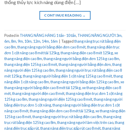
thống thủy lực kích nâng dùng điện […]
CONTINUE READING
→
Posted in
THANG NÂNG HÀNG 1 tấn- 10 tấn
,
THANG NÂNG NGƯỜI 3m,
6m, 8m, 9m, 10m, 12m, 14m, 16m
|
Tagged
thang nâng trục rút bằng điện
cao 8m
,
thang nâng người bằng điện đơn cao 8 mét
,
thang nâng điện trục
đơn 1 cột nâng cao 8 mét tải 125kg
,
thang nâng điện cao 8 mét 125kg
,
xe
thang nâng điện cao 8m
,
thang nâng người bằng điện đơn 125 kg cao 8m
,
thang nâng điện 125 kg cao 8 mét
,
thang nâng người bằng điện đơn
,
thang
nâng người điện 125 kg cao 8m
,
thang nâng người trục rút bằng điện cao 8
mét 125kg
,
thang nâng người bằng điện 1 cột nâng 125 kg cao 8 mét
,
thang
nâng điện 1 cột nâng cao 8m
,
thang nâng người bằng điện 125 kg cao 8m
,
xe
thang nâng người bằng điện cao 8 mét tải 125kg
,
xe thang nâng điện cao 8
mét
,
thang nâng người điện cao 8 mét
,
thang nâng điện trục đơn 1 cột nâng
125 kg cao 8m
,
thang nâng người điện 125 kg cao 8 mét
,
thang nâng người
bằng điện trục đơn 1 cột nâng
,
thang nâng người bằng điện trục đơn 1 cột
nâng cao 8 mét
,
thang nâng điện đơn cao 8 mét tải 125kg
,
xe thang nâng điện
125 kg cao 8 mét
,
thang nâng người trục rút bằng điện cao 8m
,
thang nâng
trục rút bằng điện 125 kg cao 8m
,
thang nâng người làm việc trên cao
,
thang
nâng điện trục gấp rút
,
thang nâng điện trục gấp rút cao 8 mét
,
thang nâng