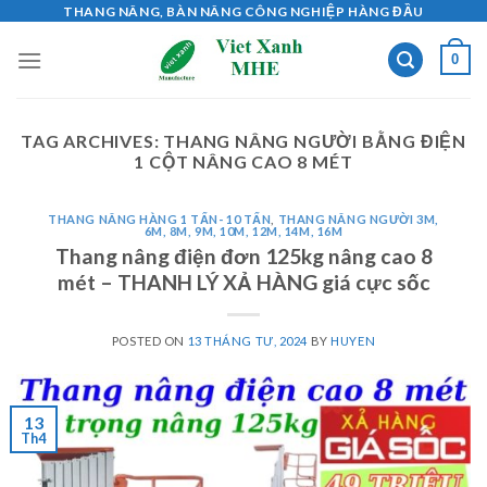
Skip
THANG NÂNG, BÀN NÂNG CÔNG NGHIỆP HÀNG ĐẦU
to
0
content
TAG ARCHIVES:
THANG NÂNG NGƯỜI BẰNG ĐIỆN
1 CỘT NÂNG CAO 8 MÉT
THANG NÂNG HÀNG 1 TẤN- 10 TẤN
,
THANG NÂNG NGƯỜI 3M,
6M, 8M, 9M, 10M, 12M, 14M, 16M
Thang nâng điện đơn 125kg nâng cao 8
mét – THANH LÝ XẢ HÀNG giá cực sốc
POSTED ON
13 THÁNG TƯ, 2024
BY
HUYEN
13
Th4