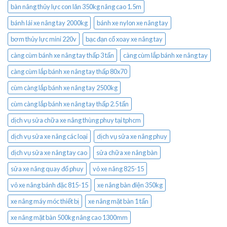
bàn nâng thủy lực con lăn 350kg nâng cao 1.5m
bánh lái xe nâng tay 2000kg
bánh xe nylon xe nâng tay
bơm thủy lực mini 220v
bạc đạn cổ xoay xe nâng tay
càng cùm bánh xe nâng tay thấp 3 tấn
càng cùm lắp bánh xe nâng tay
càng cùm lắp bánh xe nâng tay thấp 80x70
cùm càng lắp bánh xe nâng tay 2500kg
cùm càng lắp bánh xe nâng tay thấp 2.5 tấn
dịch vụ sửa chữa xe nâng thùng phuy tại tphcm
dịch vụ sửa xe nâng các loại
dịch vụ sửa xe nâng phuy
dịch vụ sửa xe nâng tay cao
sửa chữa xe nâng bàn
sửa xe nâng quay đổ phuy
vỏ xe nâng 825-15
vỏ xe nâng bánh đặc 815-15
xe nâng bàn điện 350kg
xe nâng máy móc thiết bị
xe nâng mặt bàn 1 tấn
xe nâng mặt bàn 500kg nâng cao 1300mm