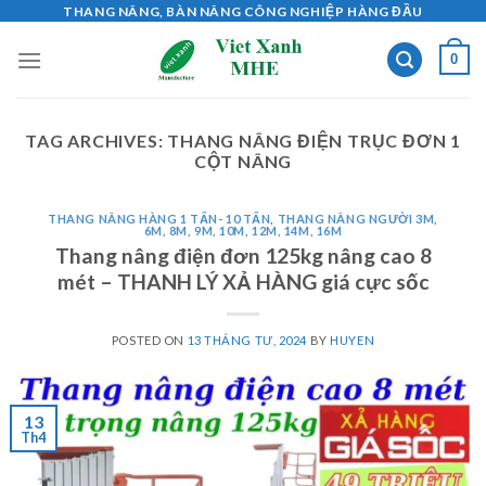
Skip
THANG NÂNG, BÀN NÂNG CÔNG NGHIỆP HÀNG ĐẦU
to
0
content
TAG ARCHIVES:
THANG NÂNG ĐIỆN TRỤC ĐƠN 1
CỘT NÂNG
THANG NÂNG HÀNG 1 TẤN- 10 TẤN
,
THANG NÂNG NGƯỜI 3M,
6M, 8M, 9M, 10M, 12M, 14M, 16M
Thang nâng điện đơn 125kg nâng cao 8
mét – THANH LÝ XẢ HÀNG giá cực sốc
POSTED ON
13 THÁNG TƯ, 2024
BY
HUYEN
13
Th4