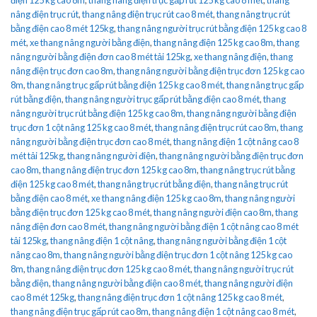
nâng điện trục rút
,
thang nâng điện trục rút cao 8 mét
,
thang nâng trục rút
bằng điện cao 8 mét 125kg
,
thang nâng người trục rút bằng điện 125 kg cao 8
mét
,
xe thang nâng người bằng điện
,
thang nâng điện 125 kg cao 8m
,
thang
nâng người bằng điện đơn cao 8 mét tải 125kg
,
xe thang nâng điện
,
thang
nâng điện trục đơn cao 8m
,
thang nâng người bằng điện trục đơn 125 kg cao
8m
,
thang nâng trục gấp rút bằng điện 125 kg cao 8 mét
,
thang nâng trục gấp
rút bằng điện
,
thang nâng người trục gấp rút bằng điện cao 8 mét
,
thang
nâng người trục rút bằng điện 125 kg cao 8m
,
thang nâng người bằng điện
trục đơn 1 cột nâng 125 kg cao 8 mét
,
thang nâng điện trục rút cao 8m
,
thang
nâng người bằng điện trục đơn cao 8 mét
,
thang nâng điện 1 cột nâng cao 8
mét tải 125kg
,
thang nâng người điện
,
thang nâng người bằng điện trục đơn
cao 8m
,
thang nâng điện trục đơn 125 kg cao 8m
,
thang nâng trục rút bằng
điện 125 kg cao 8 mét
,
thang nâng trục rút bằng điện
,
thang nâng trục rút
bằng điện cao 8 mét
,
xe thang nâng điện 125 kg cao 8m
,
thang nâng người
bằng điện trục đơn 125 kg cao 8 mét
,
thang nâng người điện cao 8m
,
thang
nâng điện đơn cao 8 mét
,
thang nâng người bằng điện 1 cột nâng cao 8 mét
tải 125kg
,
thang nâng điện 1 cột nâng
,
thang nâng người bằng điện 1 cột
nâng cao 8m
,
thang nâng người bằng điện trục đơn 1 cột nâng 125 kg cao
8m
,
thang nâng điện trục đơn 125 kg cao 8 mét
,
thang nâng người trục rút
bằng điện
,
thang nâng người bằng điện cao 8 mét
,
thang nâng người điện
cao 8 mét 125kg
,
thang nâng điện trục đơn 1 cột nâng 125 kg cao 8 mét
,
thang nâng điện trục gấp rút cao 8m
,
thang nâng điện 1 cột nâng cao 8 mét
,