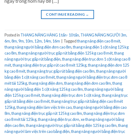
ngay trong hôm nay để […]
CONTINUE READING
→
Posted in
THANG NÂNG HÀNG 1 tấn- 10 tấn
,
THANG NÂNG NGƯỜI 3m,
6m, 8m, 9m, 10m, 12m, 14m, 16m
|
Tagged
thang nâng điện cao 8 mét
,
thang nâng người bằng điện đơn cao 8m
,
thang nâng điện 1 cột nâng 125 kg
cao 8m
,
thang nâng người trục gấp rút bằng điện 125 kg cao 8 mét
,
thang
nâng người trục gấp rút bằng điện
,
thang nâng điện trục đơn 1 cột nâng cao 8
mét
,
thang nâng điện trục gấp rút cao 8 mét 125kg
,
thang nâng điện đơn 125
kg cao 8 mét
,
thang nâng trục gấp rút bằng điện cao 8m
,
thang nâng người
bằng điện 1 cột nâng cao 8 mét
,
thang nâng người bằng điện trục đơn cao 8
mét tải 125kg
,
thang nâng điện đơn
,
thang nâng điện đơn cao 8m
,
thang
nâng người bằng điện 1 cột nâng 125 kg cao 8m
,
thang nâng người bằng
điện 125 kg cao 8 mét
,
thang nâng điện trục đơn 1 cột nâng
,
thang nâng trục
gấp rút bằng điện cao 8 mét
,
thang nâng trục gấp rút bằng điện cao 8 mét
125kg
,
thang nâng điện làm việc trên cao
,
thang nâng người bằng điện cao
8m
,
thang nâng điện trục gấp rút 125 kg cao 8m
,
thang nâng điện trục đơn
cao 8 mét tải 125kg
,
thang nâng điện trục đơn
,
xe thang nâng người bằng
điện cao 8m
,
thang nâng người trục gấp rút bằng điện 125 kg cao 8m
,
thang
nâng người làm việc trên cao bằng điện
,
thang nâng người bằng điện trục