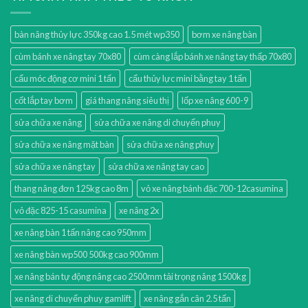
bàn nâng thủy lực 350kg cao 1.5 mét wp350
bơm xe nâng bàn
cùm bánh xe nâng tay 70x80
cùm càng lắp bánh xe nâng tay thấp 70x80
cẩu móc động cơ mini 1 tấn
cẩu thủy lực mini bằng tay 1 tấn
cốt lắp tay bơm
giá thang nâng siêu thị
lốp xe nâng 600-9
sửa chữa xe nâng
sửa chữa xe nâng di chuyển phuy
sửa chữa xe nâng mặt bàn
sửa chữa xe nâng phuy
sửa chữa xe nâng tay
sửa chữa xe nâng tay cao
thang nâng đơn 125kg cao 8m
vỏ xe nâng bánh đặc 700-12casumina
vỏ đặc 825-15 casumina
xe nâng 2x
xe nâng bàn 1 tấn nâng cao 950mm
xe nâng bàn wp500 500kg cao 900mm
xe nâng bán tự động nâng cao 2500mm tải trọng nâng 1500kg
xe nâng di chuyển phuy gamlift
xe nâng gắn cân 2.5 tấn