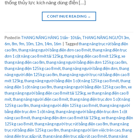
thống thủy lực kích nâng dùng điện […]
CONTINUE READING
→
Posted in
THANG NÂNG HÀNG 1 tấn- 10 tấn
,
THANG NÂNG NGƯỜI 3m,
6m, 8m, 9m, 10m, 12m, 14m, 16m
|
Tagged
thang nâng trục rút bằng điện
cao 8m
,
thang nâng người bằng điện đơn cao 8 mét
,
thang nâng điện trục
đơn 1 cột nâng cao 8 mét tải 125kg
,
thang nâng điện cao 8 mét 125kg
,
xe
thang nâng điện cao 8m
,
thang nâng người bằng điện đơn 125 kg cao 8m
,
thang nâng điện 125 kg cao 8 mét
,
thang nâng người bằng điện đơn
,
thang
nâng người điện 125 kg cao 8m
,
thang nâng người trục rút bằng điện cao 8
mét 125kg
,
thang nâng người bằng điện 1 cột nâng 125 kg cao 8 mét
,
thang
nâng điện 1 cột nâng cao 8m
,
thang nâng người bằng điện 125 kg cao 8m
,
xe
thang nâng người bằng điện cao 8 mét tải 125kg
,
xe thang nâng điện cao 8
mét
,
thang nâng người điện cao 8 mét
,
thang nâng điện trục đơn 1 cột nâng
125 kg cao 8m
,
thang nâng người điện 125 kg cao 8 mét
,
thang nâng người
bằng điện trục đơn 1 cột nâng
,
thang nâng người bằng điện trục đơn 1 cột
nâng cao 8 mét
,
thang nâng điện đơn cao 8 mét tải 125kg
,
xe thang nâng điện
125 kg cao 8 mét
,
thang nâng người trục rút bằng điện cao 8m
,
thang nâng
trục rút bằng điện 125 kg cao 8m
,
thang nâng người làm việc trên cao
,
thang
nâng điện trục gấp rút
,
thang nâng điện trục gấp rút cao 8 mét
,
thang nâng