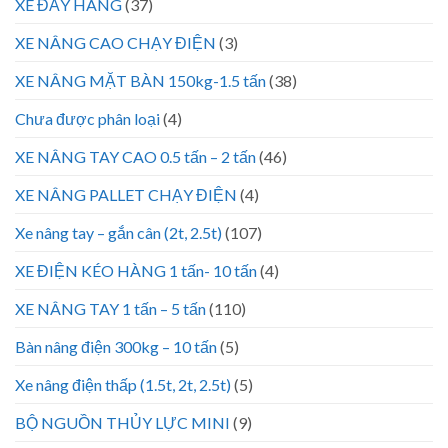
XE ĐẨY HÀNG
(37)
XE NÂNG CAO CHẠY ĐIỆN
(3)
XE NÂNG MẶT BÀN 150kg-1.5 tấn
(38)
Chưa được phân loại
(4)
XE NÂNG TAY CAO 0.5 tấn – 2 tấn
(46)
XE NÂNG PALLET CHẠY ĐIỆN
(4)
Xe nâng tay – gắn cân (2t, 2.5t)
(107)
XE ĐIỆN KÉO HÀNG 1 tấn- 10 tấn
(4)
XE NÂNG TAY 1 tấn – 5 tấn
(110)
Bàn nâng điện 300kg – 10 tấn
(5)
Xe nâng điện thấp (1.5t, 2t, 2.5t)
(5)
BỘ NGUỒN THỦY LỰC MINI
(9)