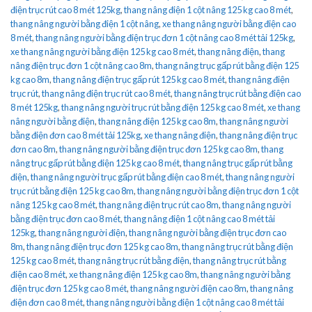
điện trục rút cao 8 mét 125kg
,
thang nâng điện 1 cột nâng 125 kg cao 8 mét
,
thang nâng người bằng điện 1 cột nâng
,
xe thang nâng người bằng điện cao
8 mét
,
thang nâng người bằng điện trục đơn 1 cột nâng cao 8 mét tải 125kg
,
xe thang nâng người bằng điện 125 kg cao 8 mét
,
thang nâng điện
,
thang
nâng điện trục đơn 1 cột nâng cao 8m
,
thang nâng trục gấp rút bằng điện 125
kg cao 8m
,
thang nâng điện trục gấp rút 125 kg cao 8 mét
,
thang nâng điện
trục rút
,
thang nâng điện trục rút cao 8 mét
,
thang nâng trục rút bằng điện cao
8 mét 125kg
,
thang nâng người trục rút bằng điện 125 kg cao 8 mét
,
xe thang
nâng người bằng điện
,
thang nâng điện 125 kg cao 8m
,
thang nâng người
bằng điện đơn cao 8 mét tải 125kg
,
xe thang nâng điện
,
thang nâng điện trục
đơn cao 8m
,
thang nâng người bằng điện trục đơn 125 kg cao 8m
,
thang
nâng trục gấp rút bằng điện 125 kg cao 8 mét
,
thang nâng trục gấp rút bằng
điện
,
thang nâng người trục gấp rút bằng điện cao 8 mét
,
thang nâng người
trục rút bằng điện 125 kg cao 8m
,
thang nâng người bằng điện trục đơn 1 cột
nâng 125 kg cao 8 mét
,
thang nâng điện trục rút cao 8m
,
thang nâng người
bằng điện trục đơn cao 8 mét
,
thang nâng điện 1 cột nâng cao 8 mét tải
125kg
,
thang nâng người điện
,
thang nâng người bằng điện trục đơn cao
8m
,
thang nâng điện trục đơn 125 kg cao 8m
,
thang nâng trục rút bằng điện
125 kg cao 8 mét
,
thang nâng trục rút bằng điện
,
thang nâng trục rút bằng
điện cao 8 mét
,
xe thang nâng điện 125 kg cao 8m
,
thang nâng người bằng
điện trục đơn 125 kg cao 8 mét
,
thang nâng người điện cao 8m
,
thang nâng
điện đơn cao 8 mét
,
thang nâng người bằng điện 1 cột nâng cao 8 mét tải