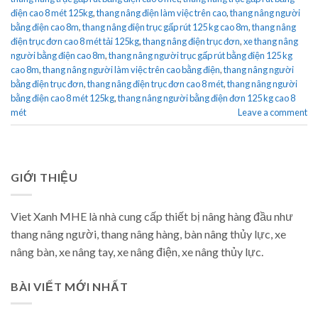
điện cao 8 mét 125kg
,
thang nâng điện làm việc trên cao
,
thang nâng người
bằng điện cao 8m
,
thang nâng điện trục gấp rút 125 kg cao 8m
,
thang nâng
điện trục đơn cao 8 mét tải 125kg
,
thang nâng điện trục đơn
,
xe thang nâng
người bằng điện cao 8m
,
thang nâng người trục gấp rút bằng điện 125 kg
cao 8m
,
thang nâng người làm việc trên cao bằng điện
,
thang nâng người
bằng điện trục đơn
,
thang nâng điện trục đơn cao 8 mét
,
thang nâng người
bằng điện cao 8 mét 125kg
,
thang nâng người bằng điện đơn 125 kg cao 8
mét
Leave a comment
GIỚI THIỆU
Viet Xanh MHE là nhà cung cấp thiết bị nâng hàng đầu như
thang nâng người, thang nâng hàng, bàn nâng thủy lực, xe
nâng bàn, xe nâng tay, xe nâng điện, xe nâng thủy lực.
BÀI VIẾT MỚI NHẤT