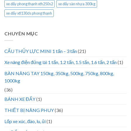
xe đẩy phong thạnh xth250s2
xe đẩy sàn nhựa 300kg
xe đẩy xtl130ds phong thạnh
CHUYÊN MỤC
CẨU THỦY LỰC MINI 1 tấn – 3 tấn
(21)
Xe nâng điện đứng lái 1 tấn, 1.2 tấn, 1.5 tấn, 1.6 tấn, 2 tấn
(1)
BÀN NÂNG TAY 150kg, 350kg, 500kg, 750kg, 800kg,
1000kg
(36)
BÁNH XE ĐẨY
(1)
THIẾT BỊ NÂNG PHUY
(36)
Lốp xe xúc, đào, lu, ủi
(1)