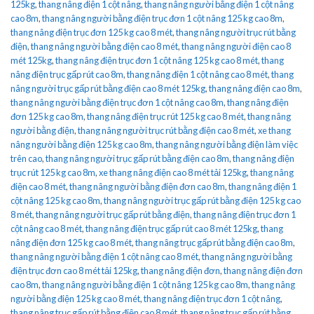
125kg
,
thang nâng điện 1 cột nâng
,
thang nâng người bằng điện 1 cột nâng
cao 8m
,
thang nâng người bằng điện trục đơn 1 cột nâng 125 kg cao 8m
,
thang nâng điện trục đơn 125 kg cao 8 mét
,
thang nâng người trục rút bằng
điện
,
thang nâng người bằng điện cao 8 mét
,
thang nâng người điện cao 8
mét 125kg
,
thang nâng điện trục đơn 1 cột nâng 125 kg cao 8 mét
,
thang
nâng điện trục gấp rút cao 8m
,
thang nâng điện 1 cột nâng cao 8 mét
,
thang
nâng người trục gấp rút bằng điện cao 8 mét 125kg
,
thang nâng điện cao 8m
,
thang nâng người bằng điện trục đơn 1 cột nâng cao 8m
,
thang nâng điện
đơn 125 kg cao 8m
,
thang nâng điện trục rút 125 kg cao 8 mét
,
thang nâng
người bằng điện
,
thang nâng người trục rút bằng điện cao 8 mét
,
xe thang
nâng người bằng điện 125 kg cao 8m
,
thang nâng người bằng điện làm việc
trên cao
,
thang nâng người trục gấp rút bằng điện cao 8m
,
thang nâng điện
trục rút 125 kg cao 8m
,
xe thang nâng điện cao 8 mét tải 125kg
,
thang nâng
điện cao 8 mét
,
thang nâng người bằng điện đơn cao 8m
,
thang nâng điện 1
cột nâng 125 kg cao 8m
,
thang nâng người trục gấp rút bằng điện 125 kg cao
8 mét
,
thang nâng người trục gấp rút bằng điện
,
thang nâng điện trục đơn 1
cột nâng cao 8 mét
,
thang nâng điện trục gấp rút cao 8 mét 125kg
,
thang
nâng điện đơn 125 kg cao 8 mét
,
thang nâng trục gấp rút bằng điện cao 8m
,
thang nâng người bằng điện 1 cột nâng cao 8 mét
,
thang nâng người bằng
điện trục đơn cao 8 mét tải 125kg
,
thang nâng điện đơn
,
thang nâng điện đơn
cao 8m
,
thang nâng người bằng điện 1 cột nâng 125 kg cao 8m
,
thang nâng
người bằng điện 125 kg cao 8 mét
,
thang nâng điện trục đơn 1 cột nâng
,
thang nâng trục gấp rút bằng điện cao 8 mét
,
thang nâng trục gấp rút bằng