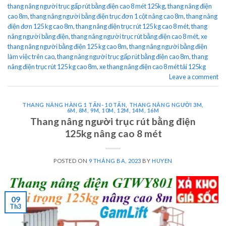
thang nâng người trục gấp rút bằng điện cao 8 mét 125kg
,
thang nâng điện
cao 8m
,
thang nâng người bằng điện trục đơn 1 cột nâng cao 8m
,
thang nâng
điện đơn 125 kg cao 8m
,
thang nâng điện trục rút 125 kg cao 8 mét
,
thang
nâng người bằng điện
,
thang nâng người trục rút bằng điện cao 8 mét
,
xe
thang nâng người bằng điện 125 kg cao 8m
,
thang nâng người bằng điện
làm việc trên cao
,
thang nâng người trục gấp rút bằng điện cao 8m
,
thang
nâng điện trục rút 125 kg cao 8m
,
xe thang nâng điện cao 8 mét tải 125kg
Leave a comment
THANG NÂNG HÀNG 1 TẤN- 10 TẤN
,
THANG NÂNG NGƯỜI 3M,
6M, 8M, 9M, 10M, 12M, 14M, 16M
Thang nâng người trục rút bằng điện
125kg nâng cao 8 mét
POSTED ON
9 THÁNG BA, 2023
BY
HUYEN
09
Th3