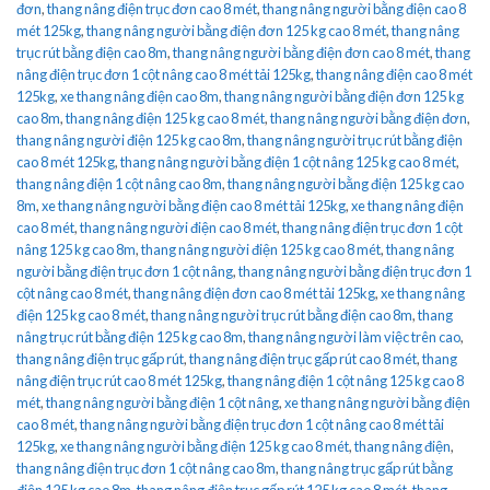
đơn
,
thang nâng điện trục đơn cao 8 mét
,
thang nâng người bằng điện cao 8
mét 125kg
,
thang nâng người bằng điện đơn 125 kg cao 8 mét
,
thang nâng
trục rút bằng điện cao 8m
,
thang nâng người bằng điện đơn cao 8 mét
,
thang
nâng điện trục đơn 1 cột nâng cao 8 mét tải 125kg
,
thang nâng điện cao 8 mét
125kg
,
xe thang nâng điện cao 8m
,
thang nâng người bằng điện đơn 125 kg
cao 8m
,
thang nâng điện 125 kg cao 8 mét
,
thang nâng người bằng điện đơn
,
thang nâng người điện 125 kg cao 8m
,
thang nâng người trục rút bằng điện
cao 8 mét 125kg
,
thang nâng người bằng điện 1 cột nâng 125 kg cao 8 mét
,
thang nâng điện 1 cột nâng cao 8m
,
thang nâng người bằng điện 125 kg cao
8m
,
xe thang nâng người bằng điện cao 8 mét tải 125kg
,
xe thang nâng điện
cao 8 mét
,
thang nâng người điện cao 8 mét
,
thang nâng điện trục đơn 1 cột
nâng 125 kg cao 8m
,
thang nâng người điện 125 kg cao 8 mét
,
thang nâng
người bằng điện trục đơn 1 cột nâng
,
thang nâng người bằng điện trục đơn 1
cột nâng cao 8 mét
,
thang nâng điện đơn cao 8 mét tải 125kg
,
xe thang nâng
điện 125 kg cao 8 mét
,
thang nâng người trục rút bằng điện cao 8m
,
thang
nâng trục rút bằng điện 125 kg cao 8m
,
thang nâng người làm việc trên cao
,
thang nâng điện trục gấp rút
,
thang nâng điện trục gấp rút cao 8 mét
,
thang
nâng điện trục rút cao 8 mét 125kg
,
thang nâng điện 1 cột nâng 125 kg cao 8
mét
,
thang nâng người bằng điện 1 cột nâng
,
xe thang nâng người bằng điện
cao 8 mét
,
thang nâng người bằng điện trục đơn 1 cột nâng cao 8 mét tải
125kg
,
xe thang nâng người bằng điện 125 kg cao 8 mét
,
thang nâng điện
,
thang nâng điện trục đơn 1 cột nâng cao 8m
,
thang nâng trục gấp rút bằng
điện 125 kg cao 8m
,
thang nâng điện trục gấp rút 125 kg cao 8 mét
,
thang