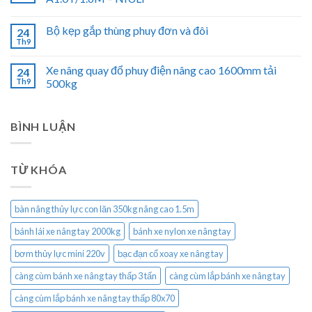
Bộ kẹp gắp thùng phuy đơn và đôi
24
Th9
Xe nâng quay đổ phuy điện nâng cao 1600mm tải
24
Th9
500kg
BÌNH LUẬN
TỪ KHÓA
bàn nâng thủy lực con lăn 350kg nâng cao 1.5m
bánh lái xe nâng tay 2000kg
bánh xe nylon xe nâng tay
bơm thủy lực mini 220v
bạc đạn cổ xoay xe nâng tay
càng cùm bánh xe nâng tay thấp 3 tấn
càng cùm lắp bánh xe nâng tay
càng cùm lắp bánh xe nâng tay thấp 80x70