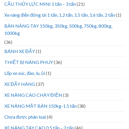
CẨU THỦY LỰC MINI 1 tấn – 3 tấn
(21)
Xe nâng điện đứng lái 1 tấn, 1.2 tấn, 1.5 tấn, 1.6 tấn, 2 tấn
(1)
BÀN NÂNG TAY 150kg, 350kg, 500kg, 750kg, 800kg,
1000kg
(36)
BÁNH XE ĐẨY
(1)
THIẾT BỊ NÂNG PHUY
(36)
Lốp xe xúc, đào, lu, ủi
(1)
XE ĐẨY HÀNG
(37)
XE NÂNG CAO CHẠY ĐIỆN
(3)
XE NÂNG MẶT BÀN 150kg-1.5 tấn
(38)
Chưa được phân loại
(4)
XE NÂNG TAY CAO 0.5 tấn – 2 tấn
(46)