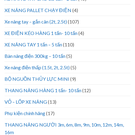
XE NÂNG PALLET CHẠY ĐIỆN
(4)
Xe nâng tay – gắn cân (2t, 2.5t)
(107)
XE ĐIỆN KÉO HÀNG 1 tấn- 10 tấn
(4)
XE NÂNG TAY 1 tấn – 5 tấn
(110)
Bàn nâng điện 300kg – 10 tấn
(5)
Xe nâng điện thấp (1.5t, 2t, 2.5t)
(5)
BỘ NGUỒN THỦY LỰC MINI
(9)
THANG NÂNG HÀNG 1 tấn- 10 tấn
(12)
VỎ – LỐP XE NÂNG
(13)
Phụ kiện chính hãng
(17)
THANG NÂNG NGƯỜI 3m, 6m, 8m, 9m, 10m, 12m, 14m,
16m