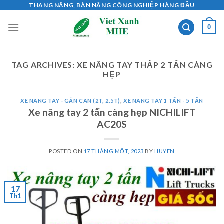
Skip
THANG NÂNG, BÀN NÂNG CÔNG NGHIỆP HÀNG ĐẦU
to
0
content
TAG ARCHIVES:
XE NÂNG TAY THẤP 2 TẤN CÀNG
HẸP
XE NÂNG TAY - GẮN CÂN (2T, 2.5T)
,
XE NÂNG TAY 1 TẤN - 5 TẤN
Xe nâng tay 2 tấn càng hẹp NICHILIFT
AC20S
POSTED ON
17 THÁNG MỘT, 2023
BY
HUYEN
17
Th1