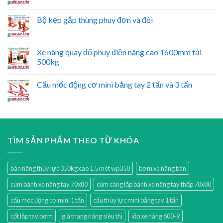
Bộ kẹp gắp thùng phuy đơn và đôi
Xe nâng quay đổ phuy điện nâng cao 1600mm tải
500kg
Cẩu mốc động cơ mini bằng tay 2 tấn và 3 tấn
TÌM SẢN PHẨM THEO TỪ KHÓA
bàn nâng thủy lực 350kg cao 1.5 mét wp350
bơm xe nâng bàn
cùm bánh xe nâng tay 70x80
cùm càng lắp bánh xe nâng tay thấp 70x80
cẩu móc động cơ mini 1 tấn
cẩu thủy lực mini bằng tay 1 tấn
cốt lắp tay bơm
giá thang nâng siêu thị
lốp xe nâng 600-9