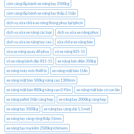
cùm càng lắp bánh xe nâng tay 2500kg
cùm càng lắp bánh xe nâng tay thấp 2.5 tấn
dịch vụ sửa chữa xe nâng thùng phuy tại tphcm
dịch vụ sửa xe nâng các loại
dịch vụ sửa xe nâng phuy
dịch vụ sửa xe nâng tay cao
sửa chữa xe nâng bàn
sửa xe nâng quay đổ phuy
vỏ xe nâng 825-15
vỏ xe nâng bánh đặc 815-15
xe nâng bàn điện 350kg
xe nâng máy móc thiết bị
xe nâng mặt bàn 1 tấn
xe nâng mặt bàn 500kg nâng cao 1300mm
xe nâng mặt bàn 800kg nâng cao 0.95m
xe nâng mặt bàn có con lăn
xe nâng pallet 2 tấn càng hẹp
xe nâng tay 2000kg càng hẹp
xe nâng tay 3500kg
xe nâng tay càng dài 1.5 mét
xe nâng tay càng rộng thấp 51mm
xe nâng tay mạ kẽm 2500kg ichimens