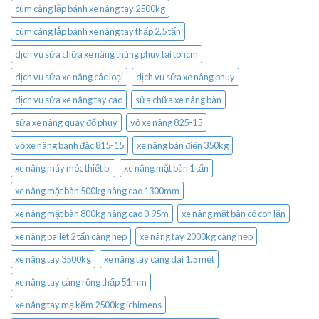
cùm càng lắp bánh xe nâng tay 2500kg
cùm càng lắp bánh xe nâng tay thấp 2.5 tấn
dịch vụ sửa chữa xe nâng thùng phuy tại tphcm
dịch vụ sửa xe nâng các loại
dịch vụ sửa xe nâng phuy
dịch vụ sửa xe nâng tay cao
sửa chữa xe nâng bàn
sửa xe nâng quay đổ phuy
vỏ xe nâng 825-15
vỏ xe nâng bánh đặc 815-15
xe nâng bàn điện 350kg
xe nâng máy móc thiết bị
xe nâng mặt bàn 1 tấn
xe nâng mặt bàn 500kg nâng cao 1300mm
xe nâng mặt bàn 800kg nâng cao 0.95m
xe nâng mặt bàn có con lăn
xe nâng pallet 2 tấn càng hẹp
xe nâng tay 2000kg càng hẹp
xe nâng tay 3500kg
xe nâng tay càng dài 1.5 mét
xe nâng tay càng rộng thấp 51mm
xe nâng tay mạ kẽm 2500kg ichimens