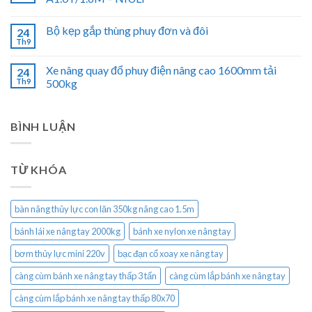
Bộ kẹp gắp thùng phuy đơn và đôi
24
Th9
Xe nâng quay đổ phuy điện nâng cao 1600mm tải
24
Th9
500kg
BÌNH LUẬN
TỪ KHÓA
bàn nâng thủy lực con lăn 350kg nâng cao 1.5m
bánh lái xe nâng tay 2000kg
bánh xe nylon xe nâng tay
bơm thủy lực mini 220v
bạc đạn cổ xoay xe nâng tay
càng cùm bánh xe nâng tay thấp 3 tấn
càng cùm lắp bánh xe nâng tay
càng cùm lắp bánh xe nâng tay thấp 80x70