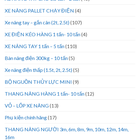
XE NÂNG PALLET CHẠY ĐIỆN
(4)
Xe nâng tay – gắn cân (2t, 2.5t)
(107)
XE ĐIỆN KÉO HÀNG 1 tấn- 10 tấn
(4)
XE NÂNG TAY 1 tấn – 5 tấn
(110)
Bàn nâng điện 300kg – 10 tấn
(5)
Xe nâng điện thấp (1.5t, 2t, 2.5t)
(5)
BỘ NGUỒN THỦY LỰC MINI
(9)
THANG NÂNG HÀNG 1 tấn- 10 tấn
(12)
VỎ – LỐP XE NÂNG
(13)
Phụ kiện chính hãng
(17)
THANG NÂNG NGƯỜI 3m, 6m, 8m, 9m, 10m, 12m, 14m,
16m