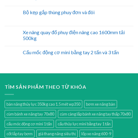
Bộ kẹp gắp thùng phuy đơn và đôi
Xe nâng quay đổ phuy điện nâng cao 1600mm tải
500kg
Cẩu mốc động cơ mini bằng tay 2 tấn và 3 tấn
TÌM SẢN PHẨM THEO TỪ KHÓA
bàn nâng thủy lực 350kg cao 1.5 mét wp350
bơm xe nâng bàn
cùm bánh xe nâng tay 70x80
cùm càng lắp bánh xe nâng tay thấp 70x80
cẩu móc động cơ mini 1 tấn
cẩu thủy lực mini bằng tay 1 tấn
cốt lắp tay bơm
giá thang nâng siêu thị
lốp xe nâng 600-9