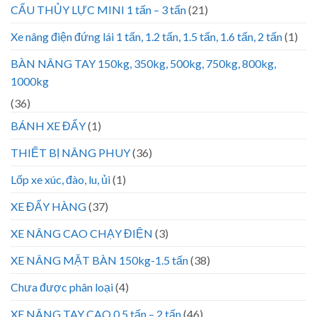
CẨU THỦY LỰC MINI 1 tấn – 3 tấn
(21)
Xe nâng điện đứng lái 1 tấn, 1.2 tấn, 1.5 tấn, 1.6 tấn, 2 tấn
(1)
BÀN NÂNG TAY 150kg, 350kg, 500kg, 750kg, 800kg,
1000kg
(36)
BÁNH XE ĐẨY
(1)
THIẾT BỊ NÂNG PHUY
(36)
Lốp xe xúc, đào, lu, ủi
(1)
XE ĐẨY HÀNG
(37)
XE NÂNG CAO CHẠY ĐIỆN
(3)
XE NÂNG MẶT BÀN 150kg-1.5 tấn
(38)
Chưa được phân loại
(4)
XE NÂNG TAY CAO 0.5 tấn – 2 tấn
(46)