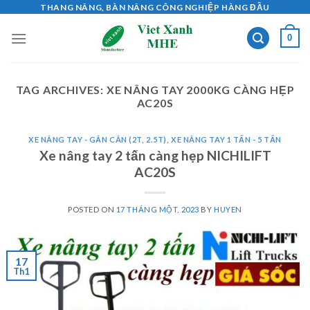
Skip
THANG NÂNG, BÀN NÂNG CÔNG NGHIỆP HÀNG ĐẦU
to
0
content
TAG ARCHIVES:
XE NÂNG TAY 2000KG CÀNG HẸP
AC20S
XE NÂNG TAY - GẮN CÂN (2T, 2.5T)
,
XE NÂNG TAY 1 TẤN - 5 TẤN
Xe nâng tay 2 tấn càng hẹp NICHILIFT
AC20S
POSTED ON
17 THÁNG MỘT, 2023
BY
HUYEN
17
Th1