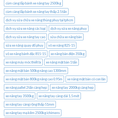
cùm càng lắp bánh xe nâng tay 2500kg
cùm càng lắp bánh xe nâng tay thấp 2.5 tấn
dịch vụ sửa chữa xe nâng thùng phuy tại tphcm
dịch vụ sửa xe nâng các loại
dịch vụ sửa xe nâng phuy
dịch vụ sửa xe nâng tay cao
sửa chữa xe nâng bàn
sửa xe nâng quay đổ phuy
vỏ xe nâng 825-15
vỏ xe nâng bánh đặc 815-15
xe nâng bàn điện 350kg
xe nâng máy móc thiết bị
xe nâng mặt bàn 1 tấn
xe nâng mặt bàn 500kg nâng cao 1300mm
xe nâng mặt bàn 800kg nâng cao 0.95m
xe nâng mặt bàn có con lăn
xe nâng pallet 2 tấn càng hẹp
xe nâng tay 2000kg càng hẹp
xe nâng tay 3500kg
xe nâng tay càng dài 1.5 mét
xe nâng tay càng rộng thấp 51mm
xe nâng tay mạ kẽm 2500kg ichimens