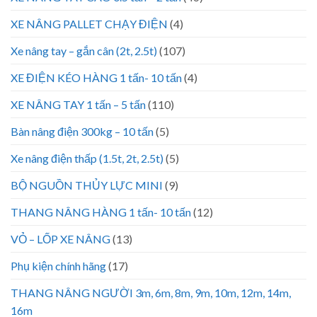
XE NÂNG PALLET CHẠY ĐIỆN
(4)
Xe nâng tay – gắn cân (2t, 2.5t)
(107)
XE ĐIỆN KÉO HÀNG 1 tấn- 10 tấn
(4)
XE NÂNG TAY 1 tấn – 5 tấn
(110)
Bàn nâng điện 300kg – 10 tấn
(5)
Xe nâng điện thấp (1.5t, 2t, 2.5t)
(5)
BỘ NGUỒN THỦY LỰC MINI
(9)
THANG NÂNG HÀNG 1 tấn- 10 tấn
(12)
VỎ – LỐP XE NÂNG
(13)
Phụ kiện chính hãng
(17)
THANG NÂNG NGƯỜI 3m, 6m, 8m, 9m, 10m, 12m, 14m,
16m