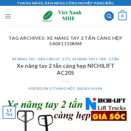
Skip
THANG NÂNG, BÀN NÂNG CÔNG NGHIỆP HÀNG ĐẦU
to
0
content
TAG ARCHIVES:
XE NÂNG TAY 2 TẤN CÀNG HẸP
540X1150MM
XE NÂNG TAY - GẮN CÂN (2T, 2.5T)
,
XE NÂNG TAY 1 TẤN - 5 TẤN
Xe nâng tay 2 tấn càng hẹp NICHILIFT
AC20S
POSTED ON
17 THÁNG MỘT, 2023
BY
HUYEN
17
Th1