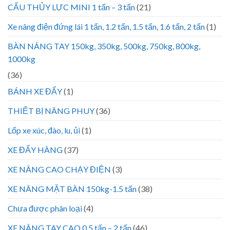
CẨU THỦY LỰC MINI 1 tấn – 3 tấn
(21)
Xe nâng điện đứng lái 1 tấn, 1.2 tấn, 1.5 tấn, 1.6 tấn, 2 tấn
(1)
BÀN NÂNG TAY 150kg, 350kg, 500kg, 750kg, 800kg,
1000kg
(36)
BÁNH XE ĐẨY
(1)
THIẾT BỊ NÂNG PHUY
(36)
Lốp xe xúc, đào, lu, ủi
(1)
XE ĐẨY HÀNG
(37)
XE NÂNG CAO CHẠY ĐIỆN
(3)
XE NÂNG MẶT BÀN 150kg-1.5 tấn
(38)
Chưa được phân loại
(4)
XE NÂNG TAY CAO 0.5 tấn – 2 tấn
(46)