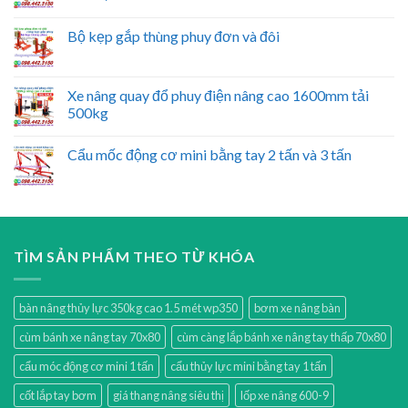
Bộ kẹp gắp thùng phuy đơn và đôi
Xe nâng quay đổ phuy điện nâng cao 1600mm tải
500kg
Cẩu mốc động cơ mini bằng tay 2 tấn và 3 tấn
TÌM SẢN PHẨM THEO TỪ KHÓA
bàn nâng thủy lực 350kg cao 1.5 mét wp350
bơm xe nâng bàn
cùm bánh xe nâng tay 70x80
cùm càng lắp bánh xe nâng tay thấp 70x80
cẩu móc động cơ mini 1 tấn
cẩu thủy lực mini bằng tay 1 tấn
cốt lắp tay bơm
giá thang nâng siêu thị
lốp xe nâng 600-9