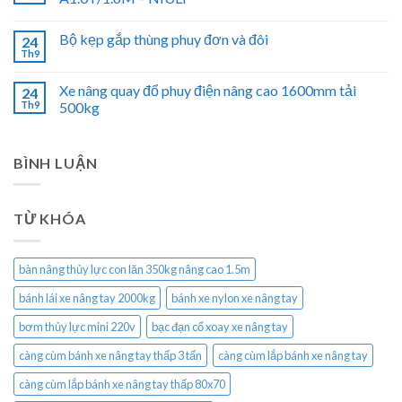
Bộ kẹp gắp thùng phuy đơn và đôi
24
Th9
Xe nâng quay đổ phuy điện nâng cao 1600mm tải
24
Th9
500kg
BÌNH LUẬN
TỪ KHÓA
bàn nâng thủy lực con lăn 350kg nâng cao 1.5m
bánh lái xe nâng tay 2000kg
bánh xe nylon xe nâng tay
bơm thủy lực mini 220v
bạc đạn cổ xoay xe nâng tay
càng cùm bánh xe nâng tay thấp 3 tấn
càng cùm lắp bánh xe nâng tay
càng cùm lắp bánh xe nâng tay thấp 80x70