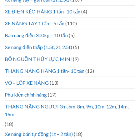
XE ĐIỆN KÉO HÀNG 1 tấn- 10 tấn
(4)
XE NÂNG TAY 1 tấn – 5 tấn
(110)
Bàn nâng điện 300kg – 10 tấn
(5)
Xe nâng điện thấp (1.5t, 2t, 2.5t)
(5)
BỘ NGUỒN THỦY LỰC MINI
(9)
THANG NÂNG HÀNG 1 tấn- 10 tấn
(12)
VỎ – LỐP XE NÂNG
(13)
Phụ kiện chính hãng
(17)
THANG NÂNG NGƯỜI 3m, 6m, 8m, 9m, 10m, 12m, 14m,
16m
(18)
Xe nâng bán tự động (1t – 2 tấn)
(18)