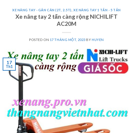
XE NÂNG TAY - GẮN CÂN (2T, 2.5T)
,
XE NÂNG TAY 1 TẤN - 5 TẤN
Xe nâng tay 2 tấn càng rộng NICHILIFT
AC20M
POSTED ON
17 THÁNG MỘT, 2023
BY
HUYEN
17
Th1