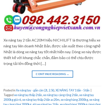
Xe nâng tay 2 tấn AC20M hiệu NICHILIFT là thương hiệu xe
nâng tay liên doanh Nhật Bản, được sản xuất theo công nghệ
Nhật là dòng xe nâng tay tốt nhất hiện nay. Dòng xe này được
thiết kế với khung chắc chắn, đảm bảo có thể chịu được
trọng tải lớn đồng thời […]
CONTINUE READING
→
Posted in
Xe nâng tay - gắn cân (2t, 2.5t)
,
XE NÂNG TAY 1 tấn - 5 tấn
|
Tagged
xe nâng tay thấp 2 tấn
,
xe nâng tay càng rộng 2 tấn
,
xe nâng tay
2000kg giá rẻ
,
xe nâng tay thấp 2 tấn ac20m
,
xe nâng hàng 2000kg
,
xe nâng
tay càng rộng 2000kg
,
giá xe nâng tay 2 tấn
,
xe nâng hàng 2000kg càng rộng
,