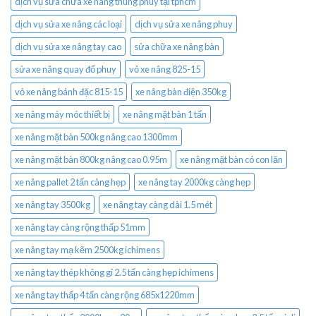
dịch vụ sửa chữa xe nâng thùng phuy tại tphcm
dịch vụ sửa xe nâng các loại
dịch vụ sửa xe nâng phuy
dịch vụ sửa xe nâng tay cao
sửa chữa xe nâng bàn
sửa xe nâng quay đổ phuy
vỏ xe nâng 825-15
vỏ xe nâng bánh đặc 815-15
xe nâng bàn điện 350kg
xe nâng máy móc thiết bị
xe nâng mặt bàn 1 tấn
xe nâng mặt bàn 500kg nâng cao 1300mm
xe nâng mặt bàn 800kg nâng cao 0.95m
xe nâng mặt bàn có con lăn
xe nâng pallet 2 tấn càng hẹp
xe nâng tay 2000kg càng hẹp
xe nâng tay 3500kg
xe nâng tay càng dài 1.5 mét
xe nâng tay càng rộng thấp 51mm
xe nâng tay mạ kẽm 2500kg ichimens
xe nâng tay thép không gỉ 2.5 tấn càng hẹp ichimens
xe nâng tay thấp 4 tấn càng rộng 685x1220mm