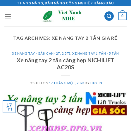
Skip
THANG NÂNG, BÀN NÂNG CÔNG NGHIỆP HÀNG ĐẦU
to
0
content
TAG ARCHIVES:
XE NÂNG TAY 2 TẤN GIÁ RẺ
XE NÂNG TAY - GẮN CÂN (2T, 2.5T)
,
XE NÂNG TAY 1 TẤN - 5 TẤN
Xe nâng tay 2 tấn càng hẹp NICHILIFT
AC20S
POSTED ON
17 THÁNG MỘT, 2023
BY
HUYEN
17
Th1