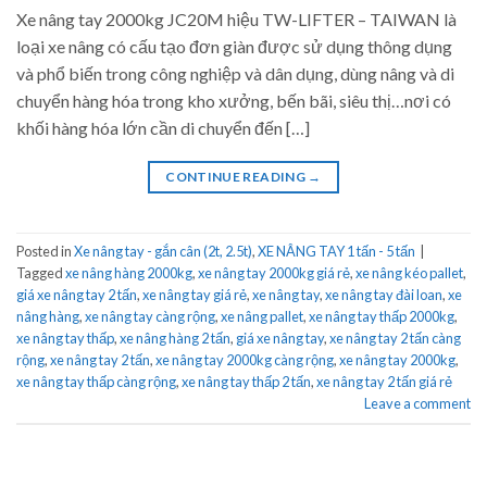
Xe nâng tay 2000kg JC20M hiệu TW-LIFTER – TAIWAN là
loại xe nâng có cấu tạo đơn giàn được sử dụng thông dụng
và phổ biến trong công nghiệp và dân dụng, dùng nâng và di
chuyển hàng hóa trong kho xưởng, bến bãi, siêu thị…nơi có
khối hàng hóa lớn cần di chuyển đến […]
CONTINUE READING
→
Posted in
Xe nâng tay - gắn cân (2t, 2.5t)
,
XE NÂNG TAY 1 tấn - 5 tấn
|
Tagged
xe nâng hàng 2000kg
,
xe nâng tay 2000kg giá rẻ
,
xe nâng kéo pallet
,
giá xe nâng tay 2 tấn
,
xe nâng tay giá rẻ
,
xe nâng tay
,
xe nâng tay đài loan
,
xe
nâng hàng
,
xe nâng tay càng rộng
,
xe nâng pallet
,
xe nâng tay thấp 2000kg
,
xe nâng tay thấp
,
xe nâng hàng 2 tấn
,
giá xe nâng tay
,
xe nâng tay 2 tấn càng
rộng
,
xe nâng tay 2 tấn
,
xe nâng tay 2000kg càng rộng
,
xe nâng tay 2000kg
,
xe nâng tay thấp càng rộng
,
xe nâng tay thấp 2 tấn
,
xe nâng tay 2 tấn giá rẻ
Leave a comment