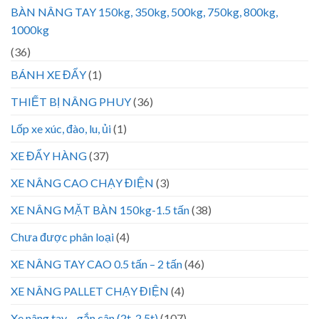
BÀN NÂNG TAY 150kg, 350kg, 500kg, 750kg, 800kg,
1000kg
(36)
BÁNH XE ĐẨY
(1)
THIẾT BỊ NÂNG PHUY
(36)
Lốp xe xúc, đào, lu, ủi
(1)
XE ĐẨY HÀNG
(37)
XE NÂNG CAO CHẠY ĐIỆN
(3)
XE NÂNG MẶT BÀN 150kg-1.5 tấn
(38)
Chưa được phân loại
(4)
XE NÂNG TAY CAO 0.5 tấn – 2 tấn
(46)
XE NÂNG PALLET CHẠY ĐIỆN
(4)
Xe nâng tay – gắn cân (2t, 2.5t)
(107)