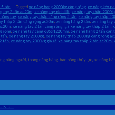
 5 tấn
|
Tagged
xe nâng hàng 2000kg càng rộng
,
xe nâng kéo pal
g tay 2 tấn ac20m
,
xe nâng tay nichilift
,
xe nâng tay thấp 2000
 nâng tay
,
xe nâng tay thấp càng rộng 2 tấn
,
xe nâng tay thấp 2
ay thấp 2 tấn càng rộng ac20m
,
xe nâng hàng 2 tấn
,
xe nâng tay
 ac20m
,
xe nâng tay 2 tấn càng rộng
,
giá xe nâng tay thấp 2 tấn
,
x
g rộng
,
xe nâng tay càng 685x1220mm
,
xe nâng hàng 2 tấn càng
 tấn
,
xe nâng tay 2000kg
,
xe nâng tay thấp 2000kg càng rộng a
2 tấn
,
xe nâng tay 2000kg giá rẻ
,
xe nâng tay thấp 2 tấn ac20m
,
g nâng người, thang nâng hàng, bàn nâng thủy lực, xe nâng bàn,
 – NIULI