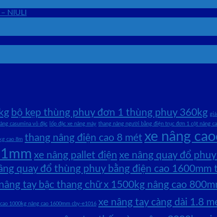
 – NIULI
kg
bộ kẹp thùng phuy đơn 1 thùng phuy 360kg
giá
nâng casumina vỏ đặc
lốp đặc xe nâng máy
thang nâng người bằng điện trục đơn 1 cột nâng ca
xe nâng cao
thang nâng điện cao 8 mét
 kg cao 8m
 51mm
xe nâng pallet điện
xe nâng quay đổ phuy
âng quay đổ thùng phuy bằng điện cao 1600mm t
 nâng tay bậc thang chữ x 1500kg nâng cao 800
xe nâng tay càng dài 1.8 m
y cao 1000kg nâng cao 1600mm cby-e1016