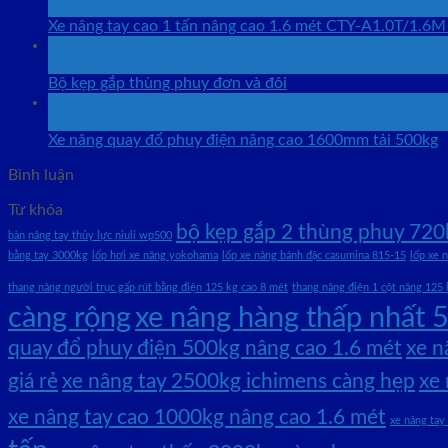
Th12
Xe nâng tay cao 1 tấn nâng cao 1.6 mét CTY-A1.0T/1.6M
24
Th9
Bộ kẹp gắp thùng phuy đơn và đôi
24
Th9
Xe nâng quay đổ phuy điện nâng cao 1600mm tải 500kg
Bình luận
Từ khóa
bộ kẹp gắp 2 thùng phuy 720
bàn nâng tay thủy lực niuli wp500
bằng tay 3000kg
lốp hơi xe nâng yokohama
lốp xe nâng bánh đặc casumina 815-15
lốp xe 
thang nâng người trục gấp rút bằng điện 125 kg cao 8 mét
thang nâng điện 1 cột nâng 125
càng rộng
xe nâng hàng thấp nhất
quay đổ phuy điện 500kg nâng cao 1.6 mét
xe n
giá rẻ
xe nâng tay 2500kg ichimens càng hẹp
xe
xe nâng tay cao 1000kg nâng cao 1.6 mét
xe nâng ta