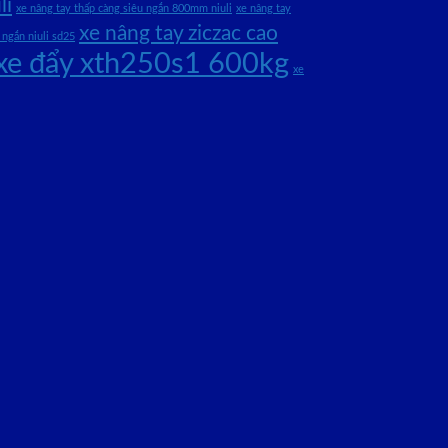
li
xe nâng tay thấp càng siêu ngắn 800mm niuli
xe nâng tay
xe nâng tay ziczac cao
 ngắn niuli sd25
xe đẩy xth250s1 600kg
xe