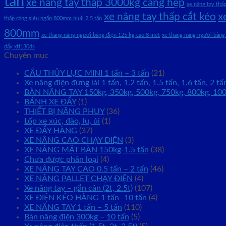
tấn
xe nâng tay thấp 3000kg càng hẹp
xe nâng tay thấ
xe nâng tay thấp cắt kéo
x
thấp càng siêu ngắn 800mm niuli 2.5 tấn
800mm
xe thang nâng người bằng điện 125 kg cao 8 mét
xe thang nâng người bằng
đẩy xtl130ds
Chuyên mục
CẨU THỦY LỰC MINI 1 tấn – 3 tấn
(21)
Xe nâng điện đứng lái 1 tấn, 1.2 tấn, 1.5 tấn, 1.6 tấn, 2 tấ
BÀN NÂNG TAY 150kg, 350kg, 500kg, 750kg, 800kg, 10
BÁNH XE ĐẨY
(1)
THIẾT BỊ NÂNG PHUY
(36)
Lốp xe xúc, đào, lu, ủi
(1)
XE ĐẨY HÀNG
(37)
XE NÂNG CAO CHẠY ĐIỆN
(3)
XE NÂNG MẶT BÀN 150kg-1.5 tấn
(38)
Chưa được phân loại
(4)
XE NÂNG TAY CAO 0.5 tấn – 2 tấn
(46)
XE NÂNG PALLET CHẠY ĐIỆN
(4)
Xe nâng tay – gắn cân (2t, 2.5t)
(107)
XE ĐIỆN KÉO HÀNG 1 tấn- 10 tấn
(4)
XE NÂNG TAY 1 tấn – 5 tấn
(110)
Bàn nâng điện 300kg – 10 tấn
(5)