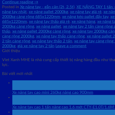
Continue reading
→
Posted in
Xe nâng tay - gắn cân (2t, 2.5t)
,
XE NÂNG TAY 1 tấn -
nâng tay nhật
,
xe nâng pallet 2000kg
,
xe nâng tay giá rẻ
,
xe nân
2000kg càng rộng 685x1220mm
,
xe nâng kéo pallet đẩy tay
,
xe
685x1220mm
,
xe nâng tay thấp giá rẻ
,
xe nâng hàng
,
xe nâng t
2000kg càng rộng
,
xe nâng pallet
,
xe nâng tay 2 tấn càng rộng
thấp
,
xe nâng pallet 2000kg càng rộng
,
xe nâng tay 2000kg càn
càng rộng 2000kg
,
xe nâng tay thấp càng rộng
,
xe nâng pallet 2
2 tấn càng rộng
,
xe nâng tay thấp 2 tấn
,
xe nâng tay càng rộng 
2000kg
,
giá xe nâng tay 2 tấn
Leave a comment
Giới thiệu
Viet Xanh MHE là nhà cung cấp thiết bị nâng hàng đầu như than
lực.
Bài viết mới nhất
26
Th12
Xe nâng tay cao mini 260kg nâng cao 900mm
25
Th12
Xe nâng tay cao 1 tấn nâng cao 1.6 mét CTY-E1.0T/1.6M
25