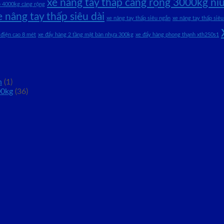
xe nâng tay thấp càng rộng 3000kg niu
p 4000kg càng rộng
e nâng tay thấp siêu dài
xe nâng tay thấp siêu ngắn
xe nâng tay thấp siêu
 điện cao 8 mét
xe đẩy hàng 2 tầng mặt bàn nhựa 300kg
xe đẩy hàng phong thạnh xth250s1
n
(1)
00kg
(36)