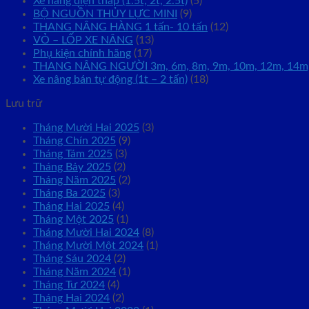
Xe nâng điện thấp (1.5t, 2t, 2.5t)
(5)
BỘ NGUỒN THỦY LỰC MINI
(9)
THANG NÂNG HÀNG 1 tấn- 10 tấn
(12)
VỎ – LỐP XE NÂNG
(13)
Phụ kiện chính hãng
(17)
THANG NÂNG NGƯỜI 3m, 6m, 8m, 9m, 10m, 12m, 14m
Xe nâng bán tự động (1t – 2 tấn)
(18)
Lưu trữ
Tháng Mười Hai 2025
(3)
Tháng Chín 2025
(9)
Tháng Tám 2025
(3)
Tháng Bảy 2025
(2)
Tháng Năm 2025
(2)
Tháng Ba 2025
(3)
Tháng Hai 2025
(4)
Tháng Một 2025
(1)
Tháng Mười Hai 2024
(8)
Tháng Mười Một 2024
(1)
Tháng Sáu 2024
(2)
Tháng Năm 2024
(1)
Tháng Tư 2024
(4)
Tháng Hai 2024
(2)