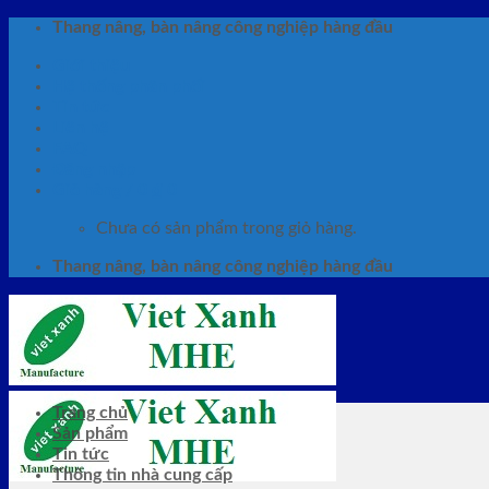
Skip
Thang nâng, bàn nâng công nghiệp hàng đầu
to
Giới thiệu
content
Hệ thống phân phối
Tin tức
Liên hệ
FAQ
Đăng nhập
Giỏ hàng /
0
₫
0
Chưa có sản phẩm trong giỏ hàng.
Thang nâng, bàn nâng công nghiệp hàng đầu
Trang chủ
Sản phẩm
Tin tức
Thông tin nhà cung cấp