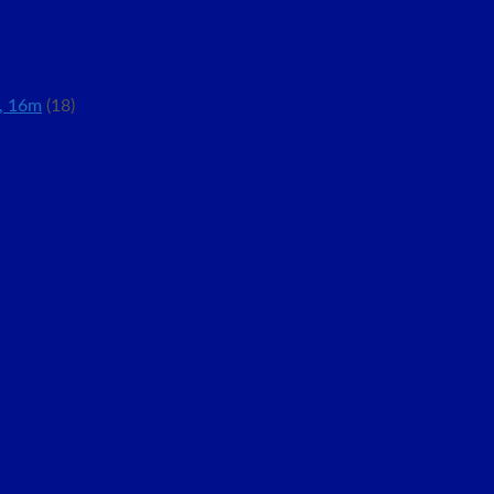
, 16m
(18)