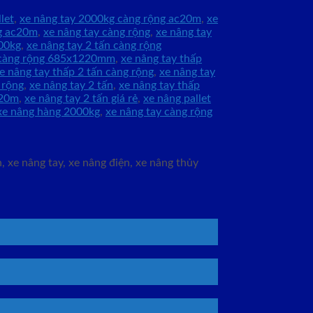
let
,
xe nâng tay 2000kg càng rộng ac20m
,
xe
kg ac20m
,
xe nâng tay càng rộng
,
xe nâng tay
000kg
,
xe nâng tay 2 tấn càng rộng
 càng rộng 685x1220mm
,
xe nâng tay thấp
e nâng tay thấp 2 tấn càng rộng
,
xe nâng tay
 rộng
,
xe nâng tay 2 tấn
,
xe nâng tay thấp
c20m
,
xe nâng tay 2 tấn giá rẻ
,
xe nâng pallet
xe nâng hàng 2000kg
,
xe nâng tay càng rộng
 xe nâng tay, xe nâng điện, xe nâng thủy