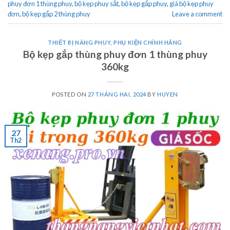
phuy đơn 1 thùng phuy
,
bộ kẹp phuy sắt
,
bộ kẹp gắp phuy
,
giá bộ kẹp phuy
đơn
,
bộ kẹp gắp 2 thùng phuy
Leave a comment
THIẾT BỊ NÂNG PHUY
,
PHỤ KIỆN CHÍNH HÃNG
Bộ kẹp gắp thùng phuy đơn 1 thùng phuy
360kg
POSTED ON
27 THÁNG HAI, 2024
BY
HUYEN
27
Th2