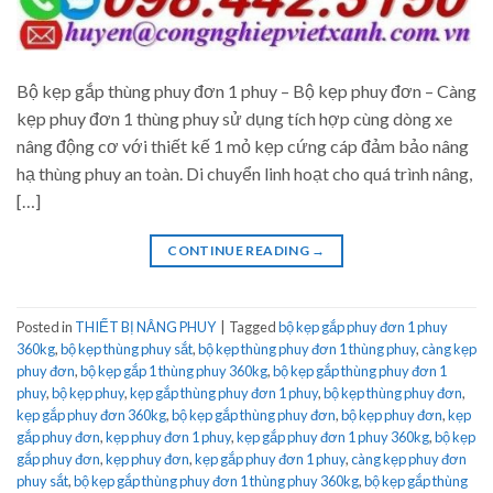
Bộ kẹp gắp thùng phuy đơn 1 phuy – Bộ kẹp phuy đơn – Càng
kẹp phuy đơn 1 thùng phuy sử dụng tích hợp cùng dòng xe
nâng động cơ với thiết kế 1 mỏ kẹp cứng cáp đảm bảo nâng
hạ thùng phuy an toàn. Di chuyển linh hoạt cho quá trình nâng,
[…]
CONTINUE READING
→
Posted in
THIẾT BỊ NÂNG PHUY
|
Tagged
bộ kẹp gắp phuy đơn 1 phuy
360kg
,
bộ kẹp thùng phuy sắt
,
bộ kẹp thùng phuy đơn 1 thùng phuy
,
càng kẹp
phuy đơn
,
bộ kẹp gắp 1 thùng phuy 360kg
,
bộ kẹp gắp thùng phuy đơn 1
phuy
,
bộ kẹp phuy
,
kẹp gắp thùng phuy đơn 1 phuy
,
bộ kẹp thùng phuy đơn
,
kẹp gắp phuy đơn 360kg
,
bộ kẹp gắp thùng phuy đơn
,
bộ kẹp phuy đơn
,
kẹp
gắp phuy đơn
,
kẹp phuy đơn 1 phuy
,
kẹp gắp phuy đơn 1 phuy 360kg
,
bộ kẹp
gắp phuy đơn
,
kẹp phuy đơn
,
kẹp gắp phuy đơn 1 phuy
,
càng kẹp phuy đơn
phuy sắt
,
bộ kẹp gắp thùng phuy đơn 1 thùng phuy 360kg
,
bộ kẹp gắp thùng