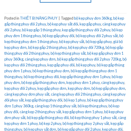
Posted in
THIẾT BỊ NÂNG PHUY
|
Tagged
bộ kẹp phuy đơn 360kg
,
bộ kẹp
gắp thùng phuy đôi 2 phuy
,
bộ kẹp phuy sắt đôi
,
kẹp gắp phuy
,
càng kẹp phuy
đôi 2 phuy
,
bộ kẹp gắp 1 thùng phuy
,
kẹp gắp thùng phuy đôi 2 phuy
,
bộ kẹp
phuy đơn 1 thùng phuy
,
bộ kẹp gắp phuy đôi
,
bộ kẹp phuy đôi 2 phuy sắt
,
bộ
kẹp thùng phuy đơn 1 thùng phuy
,
bộ kẹp phuy sắt
,
bộ kẹp gắp phuy
,
giá bộ
kẹp phuy đơn
,
bộ kẹp gắp 2 thùng phuy
,
bộ kẹp phuy đôi 720kg
,
bộ kẹp gắp
thùng phuy đôi 2 thùng phuy
,
bộ kẹp thùng phuy sắt
,
bộ kẹp gắp phuy đơn 1
phuy 360kg
,
càng kẹp phuy đơn
,
bộ kẹp gắp thùng phuy đôi 2 phuy 720kg
,
bộ
kẹp phuy đôi 2 thùng phuy
,
kẹp gắp phuy đôi
,
bộ kẹp phuy
,
bộ kẹp gắp thùng
phuy đơn 1 phuy
,
bộ kẹp thùng phuy đơn
,
bộ kẹp gắp thùng phuy đơn 1
thùng phuy
,
bộ kẹp thùng phuy đôi
,
kẹp gắp thùng phuy đơn 1 phuy
,
bộ kẹp
phuy đơn
,
bộ kẹp gắp thùng phuy đơn
,
kẹp phuy đơn 1 phuy
,
càng kẹp phuy
,
kẹp phuy đôi 2 phuy
,
kẹp gắp phuy đơn
,
kẹp phuy đơn
,
bộ kẹp gắp phuy đơn
,
càng kẹp phuy đơn phuy sắt
,
càng kẹp phuy đôi 2 thùng phuy
,
càng kẹp phuy
đôi phuy sắt
,
kẹp gắp thùng phuy đôi
,
bộ kẹp 1 phuy
,
bộ kẹp gắp thùng phuy
đơn 1 phuy 360kg
,
càng kẹp 1 thùng phuy sắt
,
bộ kẹp thùng phuy
,
bộ kẹp
phuy đôi
,
càng kẹp 2 thùng phuy sắt
,
kẹp gắp phuy đơn 1 phuy
,
bộ kẹp phuy
đơn phuy sắt
,
bộ kẹp gắp thùng phuy đôi
,
bộ kẹp thùng phuy 1 phuy sắt
,
càng
kẹp phuy đơn 1 phuy
,
bộ kẹp 2 phuy
,
bộ kẹp thùng phuy 2 phuy sắt
,
kẹp gắp
thùng phuy
,
bộ kẹp phuy sắt đơn
,
bộ kẹp gắp phuy đôi 2 phuy
,
kẹp phuy đôi
,