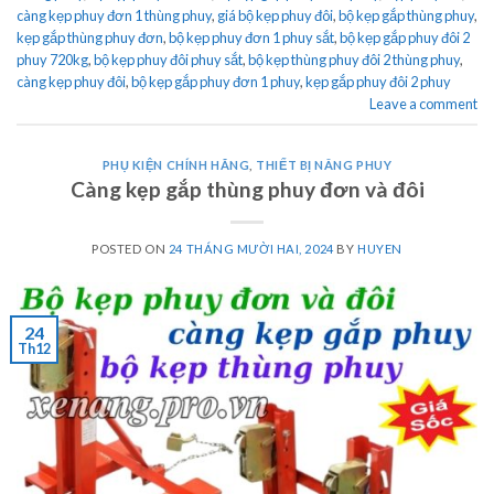
càng kẹp phuy đơn 1 thùng phuy
,
giá bộ kẹp phuy đôi
,
bộ kẹp gắp thùng phuy
,
kẹp gắp thùng phuy đơn
,
bộ kẹp phuy đơn 1 phuy sắt
,
bộ kẹp gắp phuy đôi 2
phuy 720kg
,
bộ kẹp phuy đôi phuy sắt
,
bộ kẹp thùng phuy đôi 2 thùng phuy
,
càng kẹp phuy đôi
,
bộ kẹp gắp phuy đơn 1 phuy
,
kẹp gắp phuy đôi 2 phuy
Leave a comment
PHỤ KIỆN CHÍNH HÃNG
,
THIẾT BỊ NÂNG PHUY
Càng kẹp gắp thùng phuy đơn và đôi
POSTED ON
24 THÁNG MƯỜI HAI, 2024
BY
HUYEN
24
Th12