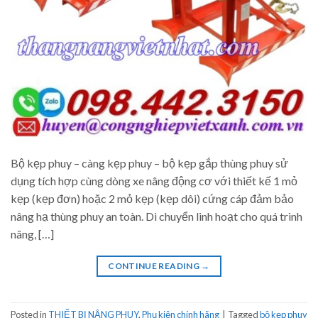
Bộ kẹp phuy – càng kẹp phuy – bộ kẹp gắp thùng phuy sử
dụng tích hợp cùng dòng xe nâng động cơ với thiết kế 1 mỏ
kẹp (kẹp đơn) hoặc 2 mỏ kẹp (kẹp dôi) cứng cáp đảm bảo
nâng hạ thùng phuy an toàn. Di chuyển linh hoạt cho quá trình
nâng, […]
CONTINUE READING
→
Posted in
THIẾT BỊ NÂNG PHUY
,
Phụ kiện chính hãng
|
Tagged
bộ kẹp phuy