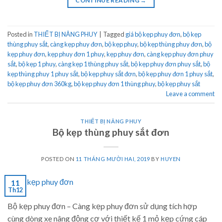
CONTINUE READING
→
Posted in
THIẾT BỊ NÂNG PHUY
|
Tagged
giá bộ kẹp phuy đơn
,
bộ kẹp
thùng phuy sắt
,
càng kẹp phuy đơn
,
bộ kẹp phuy
,
bộ kẹp thùng phuy đơn
,
bộ
kẹp phuy đơn
,
kẹp phuy đơn 1 phuy
,
kẹp phuy đơn
,
càng kẹp phuy đơn phuy
sắt
,
bộ kẹp 1 phuy
,
càng kẹp 1 thùng phuy sắt
,
bộ kẹp phuy đơn phuy sắt
,
bộ
kẹp thùng phuy 1 phuy sắt
,
bộ kẹp phuy sắt đơn
,
bộ kẹp phuy đơn 1 phuy sắt
,
bộ kẹp phuy đơn 360kg
,
bộ kẹp phuy đơn 1 thùng phuy
,
bộ kẹp phuy sắt
Leave a comment
THIẾT BỊ NÂNG PHUY
Bộ kẹp thùng phuy sắt đơn
POSTED ON
11 THÁNG MƯỜI HAI, 2019
BY
HUYEN
11
Th12
Bộ kẹp phuy đơn – Càng kẹp phuy đơn sử dụng tích hợp
cùng dòng xe nâng động cơ với thiết kế 1 mỏ kẹp cứng cáp