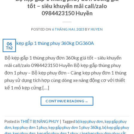
tốt – siêu khuyến mãi call/zalo
0984423150 Huyền
POSTED ON
6 THÁNG HAI, 2023
BY
HUYEN
06
Th2
Bộ kẹp gắp 1 thùng phuy đơn 360kg giá tốt – siêu khuyến
mãi call/zalo 0984423150 Huyền Bộ kẹp gắp thùng phuy
đơn 1 phuy – Bộ kẹp phuy đơn – Càng kẹp phuy đơn 1 thùng
phuy sử dụng tích hợp cùng dòng xe nâng động cơ với thiết
kế 1 mỏ kẹp cứng […]
CONTINUE READING
→
Posted in
THIẾT BỊ NÂNG PHUY
|
Tagged
bộ kẹp phuy đơn
,
kẹp gắp phuy
đơn
,
kẹp phuy đơn 1 phuy
,
kẹp gắp phuy đơn 1 phuy 360kg
,
bộ kẹp gắp phuy
đơn
,
kẹp phuy đơn
,
kẹp gắp phuy đơn 1 phuy
,
càng kẹp phuy đơn phuy sắt
,