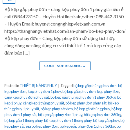
Bộ kẹp gắp phuy đơn – càng kẹp phuy đơn 1 phuy giá siêu rẻ
call 0984423150 – Huyền Hotline/zalo/viber: 098.442.3150
– Huyền Email: huyen@congnghiepvietxanh.com.vn
https://thangnangvietnhat.com/san-pham/bo-kep-phuy-don/
Bộ kẹp phuy đơn – Càng kẹp phuy đơn sử dụng tích hợp
cùng dòng xe nâng động cơ với thiết kế 1 mỏ kẹp cứng cáp
đảm bảo […]
CONTINUE READING
→
Posted in
THIẾT BỊ NÂNG PHUY
|
Tagged
bộ kẹp gắp thùng phuy đơn
,
bộ
kẹp phuy đơn
,
kẹp phuy đơn 1 phuy
,
bộ kẹp gắp phuy đơn
,
kẹp phuy đơn
,
càng kẹp phuy đơn phuy sắt
,
bộ kẹp gắp thùng phuy đơn 1 phuy 360kg
,
bộ
kẹp 1 phuy
,
càng kẹp 1 thùng phuy sắt
,
bộ kẹp phuy đơn phuy sắt
,
bộ kẹp
thùng phuy 1 phuy sắt
,
bộ kẹp phuy sắt đơn
,
bộ kẹp gắp thùng phuy
,
bộ kẹp
phuy đơn 1 phuy sắt
,
bộ kẹp gắp phuy đơn 1 phuy
,
bộ kẹp phuy đơn 360kg
,
bộ kẹp gắp 1 thùng phuy
,
bộ kẹp phuy đơn 1 thùng phuy
,
bộ kẹp gắp phuy
,
bộ
kẹp phuy sắt
,
giá bộ kẹp phuy đơn
,
bộ kẹp gắp phuy đơn 1 phuy 360kg
,
bộ