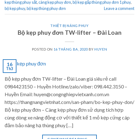
kẹp thùng phuy sắt
,
càng kẹp phuy đơn
,
bộ kẹp gắp thùng phuy đơn 1 phuy
,
bộ kẹp phuy
,
bộ kẹp thùng phuy đơn
Leave a comment
THIẾT BỊ NÂNG PHUY
Bộ kẹp phuy đơn TW-lifter – Đài Loan
POSTED ON
16 THÁNG BA, 2020
BY
HUYEN
16
Th3
Bộ kẹp phuy đơn TW-lifter – Đài Loan giá siêu rẻ call
0984423150 – Huyền Hotline/zalo/viber: 098.442.3150 –
Huyền Email: huyen@congnghiepvietxanh.com.vn
https://thangnangvietnhat.com/san-pham/bo-kep-phuy-don/
Bộ kẹp phuy đơn – Càng kẹp phuy đơn sử dụng tích hợp
cùng dòng xe nâng động cơ với thiết kế 1 mỏ kẹp cứng cáp
đảm bảo nâng hạ thùng phuy […]