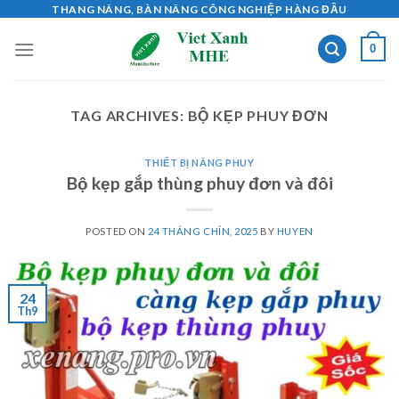
Skip
THANG NÂNG, BÀN NÂNG CÔNG NGHIỆP HÀNG ĐẦU
to
0
content
TAG ARCHIVES:
BỘ KẸP PHUY ĐƠN
THIẾT BỊ NÂNG PHUY
Bộ kẹp gắp thùng phuy đơn và đôi
POSTED ON
24 THÁNG CHÍN, 2025
BY
HUYEN
24
Th9