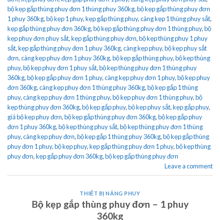
bộ kẹp gắp thùng phuy đơn 1 thùng phuy 360kg
,
bộ kẹp gắp thùng phuy đơn
1 phuy 360kg
,
bộ kẹp 1 phuy
,
kẹp gắp thùng phuy
,
càng kẹp 1 thùng phuy sắt
,
kẹp gắp thùng phuy đơn 360kg
,
bộ kẹp gắp thùng phuy đơn 1 thùng phuy
,
bộ
kẹp phuy đơn phuy sắt
,
kẹp gắp thùng phuy đơn
,
bộ kẹp thùng phuy 1 phuy
sắt
,
kẹp gắp thùng phuy đơn 1 phuy 360kg
,
càng kẹp phuy
,
bộ kẹp phuy sắt
đơn
,
càng kẹp phuy đơn 1 phuy 360kg
,
bộ kẹp gắp thùng phuy
,
bộ kẹp thùng
phuy
,
bộ kẹp phuy đơn 1 phuy sắt
,
bộ kẹp thùng phuy đơn 1 thùng phuy
360kg
,
bộ kẹp gắp phuy đơn 1 phuy
,
càng kẹp phuy đơn 1 phuy
,
bộ kẹp phuy
đơn 360kg
,
càng kẹp phuy đơn 1 thùng phuy 360kg
,
bộ kẹp gắp 1 thùng
phuy
,
càng kẹp phuy đơn 1 thùng phuy
,
bộ kẹp phuy đơn 1 thùng phuy
,
bộ
kẹp thùng phuy đơn 360kg
,
bộ kẹp gắp phuy
,
bộ kẹp phuy sắt
,
kẹp gắp phuy
,
giá bộ kẹp phuy đơn
,
bộ kẹp gắp thùng phuy đơn 360kg
,
bộ kẹp gắp phuy
đơn 1 phuy 360kg
,
bộ kẹp thùng phuy sắt
,
bộ kẹp thùng phuy đơn 1 thùng
phuy
,
càng kẹp phuy đơn
,
bộ kẹp gắp 1 thùng phuy 360kg
,
bộ kẹp gắp thùng
phuy đơn 1 phuy
,
bộ kẹp phuy
,
kẹp gắp thùng phuy đơn 1 phuy
,
bộ kẹp thùng
phuy đơn
,
kẹp gắp phuy đơn 360kg
,
bộ kẹp gắp thùng phuy đơn
Leave a comment
THIẾT BỊ NÂNG PHUY
Bộ kẹp gắp thùng phuy đơn – 1 phuy
360kg