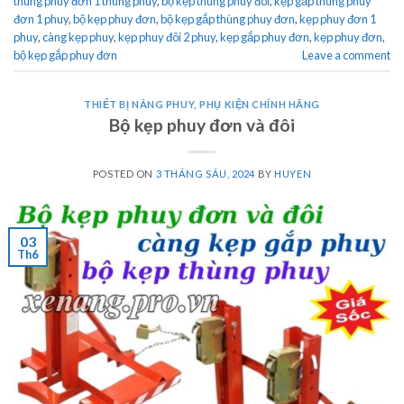
thùng phuy đơn 1 thùng phuy
,
bộ kẹp thùng phuy đôi
,
kẹp gắp thùng phuy
đơn 1 phuy
,
bộ kẹp phuy đơn
,
bộ kẹp gắp thùng phuy đơn
,
kẹp phuy đơn 1
phuy
,
càng kẹp phuy
,
kẹp phuy đôi 2 phuy
,
kẹp gắp phuy đơn
,
kẹp phuy đơn
,
bộ kẹp gắp phuy đơn
Leave a comment
THIẾT BỊ NÂNG PHUY
,
PHỤ KIỆN CHÍNH HÃNG
Bộ kẹp phuy đơn và đôi
POSTED ON
3 THÁNG SÁU, 2024
BY
HUYEN
03
Th6