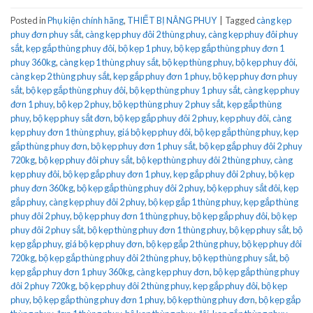
Posted in
Phụ kiện chính hãng
,
THIẾT BỊ NÂNG PHUY
|
Tagged
càng kẹp
phuy đơn phuy sắt
,
càng kẹp phuy đôi 2 thùng phuy
,
càng kẹp phuy đôi phuy
sắt
,
kẹp gắp thùng phuy đôi
,
bộ kẹp 1 phuy
,
bộ kẹp gắp thùng phuy đơn 1
phuy 360kg
,
càng kẹp 1 thùng phuy sắt
,
bộ kẹp thùng phuy
,
bộ kẹp phuy đôi
,
càng kẹp 2 thùng phuy sắt
,
kẹp gắp phuy đơn 1 phuy
,
bộ kẹp phuy đơn phuy
sắt
,
bộ kẹp gắp thùng phuy đôi
,
bộ kẹp thùng phuy 1 phuy sắt
,
càng kẹp phuy
đơn 1 phuy
,
bộ kẹp 2 phuy
,
bộ kẹp thùng phuy 2 phuy sắt
,
kẹp gắp thùng
phuy
,
bộ kẹp phuy sắt đơn
,
bộ kẹp gắp phuy đôi 2 phuy
,
kẹp phuy đôi
,
càng
kẹp phuy đơn 1 thùng phuy
,
giá bộ kẹp phuy đôi
,
bộ kẹp gắp thùng phuy
,
kẹp
gắp thùng phuy đơn
,
bộ kẹp phuy đơn 1 phuy sắt
,
bộ kẹp gắp phuy đôi 2 phuy
720kg
,
bộ kẹp phuy đôi phuy sắt
,
bộ kẹp thùng phuy đôi 2 thùng phuy
,
càng
kẹp phuy đôi
,
bộ kẹp gắp phuy đơn 1 phuy
,
kẹp gắp phuy đôi 2 phuy
,
bộ kẹp
phuy đơn 360kg
,
bộ kẹp gắp thùng phuy đôi 2 phuy
,
bộ kẹp phuy sắt đôi
,
kẹp
gắp phuy
,
càng kẹp phuy đôi 2 phuy
,
bộ kẹp gắp 1 thùng phuy
,
kẹp gắp thùng
phuy đôi 2 phuy
,
bộ kẹp phuy đơn 1 thùng phuy
,
bộ kẹp gắp phuy đôi
,
bộ kẹp
phuy đôi 2 phuy sắt
,
bộ kẹp thùng phuy đơn 1 thùng phuy
,
bộ kẹp phuy sắt
,
bộ
kẹp gắp phuy
,
giá bộ kẹp phuy đơn
,
bộ kẹp gắp 2 thùng phuy
,
bộ kẹp phuy đôi
720kg
,
bộ kẹp gắp thùng phuy đôi 2 thùng phuy
,
bộ kẹp thùng phuy sắt
,
bộ
kẹp gắp phuy đơn 1 phuy 360kg
,
càng kẹp phuy đơn
,
bộ kẹp gắp thùng phuy
đôi 2 phuy 720kg
,
bộ kẹp phuy đôi 2 thùng phuy
,
kẹp gắp phuy đôi
,
bộ kẹp
phuy
,
bộ kẹp gắp thùng phuy đơn 1 phuy
,
bộ kẹp thùng phuy đơn
,
bộ kẹp gắp