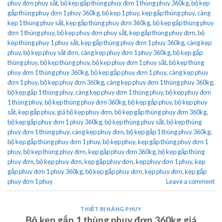
phuy đơn phuy sắt
,
bộ kẹp gắp thùng phuy đơn 1 thùng phuy 360kg
,
bộ kẹp
gắp thùng phuy đơn 1 phuy 360kg
,
bộ kẹp 1 phuy
,
kẹp gắp thùng phuy
,
càng
kẹp 1 thùng phuy sắt
,
kẹp gắp thùng phuy đơn 360kg
,
bộ kẹp gắp thùng phuy
đơn 1 thùng phuy
,
bộ kẹp phuy đơn phuy sắt
,
kẹp gắp thùng phuy đơn
,
bộ
kẹp thùng phuy 1 phuy sắt
,
kẹp gắp thùng phuy đơn 1 phuy 360kg
,
càng kẹp
phuy
,
bộ kẹp phuy sắt đơn
,
càng kẹp phuy đơn 1 phuy 360kg
,
bộ kẹp gắp
thùng phuy
,
bộ kẹp thùng phuy
,
bộ kẹp phuy đơn 1 phuy sắt
,
bộ kẹp thùng
phuy đơn 1 thùng phuy 360kg
,
bộ kẹp gắp phuy đơn 1 phuy
,
càng kẹp phuy
đơn 1 phuy
,
bộ kẹp phuy đơn 360kg
,
càng kẹp phuy đơn 1 thùng phuy 360kg
,
bộ kẹp gắp 1 thùng phuy
,
càng kẹp phuy đơn 1 thùng phuy
,
bộ kẹp phuy đơn
1 thùng phuy
,
bộ kẹp thùng phuy đơn 360kg
,
bộ kẹp gắp phuy
,
bộ kẹp phuy
sắt
,
kẹp gắp phuy
,
giá bộ kẹp phuy đơn
,
bộ kẹp gắp thùng phuy đơn 360kg
,
bộ kẹp gắp phuy đơn 1 phuy 360kg
,
bộ kẹp thùng phuy sắt
,
bộ kẹp thùng
phuy đơn 1 thùng phuy
,
càng kẹp phuy đơn
,
bộ kẹp gắp 1 thùng phuy 360kg
,
bộ kẹp gắp thùng phuy đơn 1 phuy
,
bộ kẹp phuy
,
kẹp gắp thùng phuy đơn 1
phuy
,
bộ kẹp thùng phuy đơn
,
kẹp gắp phuy đơn 360kg
,
bộ kẹp gắp thùng
phuy đơn
,
bộ kẹp phuy đơn
,
kẹp gắp phuy đơn
,
kẹp phuy đơn 1 phuy
,
kẹp
gắp phuy đơn 1 phuy 360kg
,
bộ kẹp gắp phuy đơn
,
kẹp phuy đơn
,
kẹp gắp
phuy đơn 1 phuy
Leave a comment
THIẾT BỊ NÂNG PHUY
Bộ kẹp gắp 1 thùng phuy đơn 360kg giá