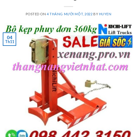
POSTED ON
4 THÁNG MƯỜI MỘT, 2022
BY
HUYEN
04
Th11