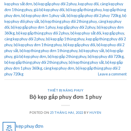
kẹp phuy sắt đơn
,
bộ kẹp gắp phuy đôi 2 phuy
,
kẹp phuy đôi
,
càng kẹp phuy
đơn 1 thùng phuy
,
giá bộ kẹp phuy đôi
,
bộ kẹp gắp thùng phuy
,
kẹp gắp thùng
phuy đơn
,
bộ kẹp phuy đơn 1 phuy sắt
,
bộ kẹp gắp phuy đôi 2 phuy 720kg
,
bộ
kẹp phuy đôi phuy sắt
,
bộ kẹp thùng phuy đôi 2 thùng phuy
,
càng kẹp phuy
đôi
,
bộ kẹp gắp phuy đơn 1 phuy
,
kẹp gắp phuy đôi 2 phuy
,
bộ kẹp phuy đơn
360kg
,
bộ kẹp gắp thùng phuy đôi 2 phuy
,
bộ kẹp phuy sắt đôi
,
kẹp gắp phuy
,
càng kẹp phuy đôi 2 phuy
,
bộ kẹp gắp 1 thùng phuy
,
kẹp gắp thùng phuy đôi 2
phuy
,
bộ kẹp phuy đơn 1 thùng phuy
,
bộ kẹp gắp phuy đôi
,
bộ kẹp phuy đôi 2
phuy sắt
,
bộ kẹp thùng phuy đơn 1 thùng phuy
,
bộ kẹp phuy sắt
,
bộ kẹp gắp
phuy
,
giá bộ kẹp phuy đơn
,
bộ kẹp gắp 2 thùng phuy
,
bộ kẹp phuy đôi 720kg
,
bộ kẹp gắp thùng phuy đôi 2 thùng phuy
,
bộ kẹp thùng phuy sắt
,
bộ kẹp gắp
phuy đơn 1 phuy 360kg
,
càng kẹp phuy đơn
,
bộ kẹp gắp thùng phuy đôi 2
phuy 720kg
Leave a comment
THIẾT BỊ NÂNG PHUY
Bộ kẹp gắp phuy đơn 1 phuy
POSTED ON
25 THÁNG HAI, 2022
BY
HUYEN
25
Th2