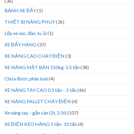
(36)
BÁNH XE ĐẨY
(1)
THIẾT BỊ NÂNG PHUY
(36)
Lốp xe xúc, đào, lu, ủi
(1)
XE ĐẨY HÀNG
(37)
XE NÂNG CAO CHẠY ĐIỆN
(3)
XE NÂNG MẶT BÀN 150kg-1.5 tấn
(38)
Chưa được phân loại
(4)
XE NÂNG TAY CAO 0.5 tấn – 2 tấn
(46)
XE NÂNG PALLET CHẠY ĐIỆN
(4)
Xe nâng tay – gắn cân (2t, 2.5t)
(107)
XE ĐIỆN KÉO HÀNG 1 tấn- 10 tấn
(4)