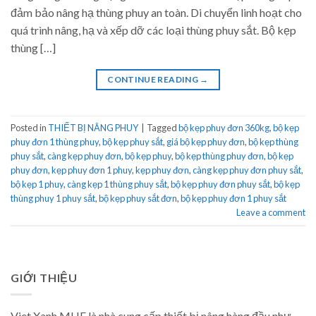
đảm bảo nâng hạ thùng phuy an toàn. Di chuyển linh hoạt cho
quá trình nâng, hạ và xếp dỡ các loại thùng phuy sắt. Bộ kẹp
thùng […]
CONTINUE READING
→
Posted in
THIẾT BỊ NÂNG PHUY
|
Tagged
bộ kẹp phuy đơn 360kg
,
bộ kẹp
phuy đơn 1 thùng phuy
,
bộ kẹp phuy sắt
,
giá bộ kẹp phuy đơn
,
bộ kẹp thùng
phuy sắt
,
càng kẹp phuy đơn
,
bộ kẹp phuy
,
bộ kẹp thùng phuy đơn
,
bộ kẹp
phuy đơn
,
kẹp phuy đơn 1 phuy
,
kẹp phuy đơn
,
càng kẹp phuy đơn phuy sắt
,
bộ kẹp 1 phuy
,
càng kẹp 1 thùng phuy sắt
,
bộ kẹp phuy đơn phuy sắt
,
bộ kẹp
thùng phuy 1 phuy sắt
,
bộ kẹp phuy sắt đơn
,
bộ kẹp phuy đơn 1 phuy sắt
Leave a comment
GIỚI THIỆU
Viet Xanh MHE là nhà cung cấp thiết bị nâng hàng đầu như