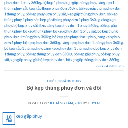
phuy đơn 1 phuy 360kg
,
bộ kẹp 1 phuy
,
kẹp gắp thùng phuy
,
càng kẹp 1
thùng phuy sắt
,
kẹp gắp thùng phuy đơn 360kg
,
bộ kẹp gắp thùng phuy đơn
1 thùng phuy
,
bộ kẹp phuy đơn phuy sắt
,
kẹp gắp thùng phuy đơn
,
bộ kẹp
thùng phuy 1 phuy sắt
,
kẹp gắp thùng phuy đơn 1 phuy 360kg
,
càng kẹp
phuy
,
bộ kẹp phuy sắt đơn
,
càng kẹp phuy đơn 1 phuy 360kg
,
bộ kẹp gắp
thùng phuy
,
bộ kẹp thùng phuy
,
bộ kẹp phuy đơn 1 phuy sắt
,
bộ kẹp thùng
phuy đơn 1 thùng phuy 360kg
,
bộ kẹp gắp phuy đơn 1 phuy
,
càng kẹp phuy
đơn 1 phuy
,
bộ kẹp phuy đơn 360kg
,
càng kẹp phuy đơn 1 thùng phuy 360kg
,
bộ kẹp gắp 1 thùng phuy
,
càng kẹp phuy đơn 1 thùng phuy
,
bộ kẹp phuy đơn
1 thùng phuy
,
bộ kẹp thùng phuy đơn 360kg
,
bộ kẹp gắp phuy
,
bộ kẹp phuy
sắt
,
kẹp gắp phuy
,
giá bộ kẹp phuy đơn
,
bộ kẹp gắp thùng phuy đơn 360kg
Leave a comment
THIẾT BỊ NÂNG PHUY
Bộ kẹp thùng phuy đơn và đôi
POSTED ON
18 THÁNG TÁM, 2022
BY
HUYEN
18
Th8