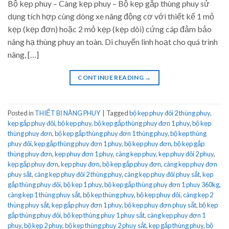
Bộ kẹp phuy – Càng kẹp phuy – Bộ kẹp gắp thùng phuy sử
dụng tích hợp cùng dòng xe nâng động cơ với thiết kế 1 mỏ
kẹp (kẹp đơn) hoặc 2 mỏ kẹp (kẹp dôi) cứng cáp đảm bảo
nâng hạ thùng phuy an toàn. Di chuyển linh hoạt cho quá trình
nâng, […]
CONTINUE READING
→
Posted in
THIẾT BỊ NÂNG PHUY
|
Tagged
bộ kẹp phuy đôi 2 thùng phuy
,
kẹp gắp phuy đôi
,
bộ kẹp phuy
,
bộ kẹp gắp thùng phuy đơn 1 phuy
,
bộ kẹp
thùng phuy đơn
,
bộ kẹp gắp thùng phuy đơn 1 thùng phuy
,
bộ kẹp thùng
phuy đôi
,
kẹp gắp thùng phuy đơn 1 phuy
,
bộ kẹp phuy đơn
,
bộ kẹp gắp
thùng phuy đơn
,
kẹp phuy đơn 1 phuy
,
càng kẹp phuy
,
kẹp phuy đôi 2 phuy
,
kẹp gắp phuy đơn
,
kẹp phuy đơn
,
bộ kẹp gắp phuy đơn
,
càng kẹp phuy đơn
phuy sắt
,
càng kẹp phuy đôi 2 thùng phuy
,
càng kẹp phuy đôi phuy sắt
,
kẹp
gắp thùng phuy đôi
,
bộ kẹp 1 phuy
,
bộ kẹp gắp thùng phuy đơn 1 phuy 360kg
,
càng kẹp 1 thùng phuy sắt
,
bộ kẹp thùng phuy
,
bộ kẹp phuy đôi
,
càng kẹp 2
thùng phuy sắt
,
kẹp gắp phuy đơn 1 phuy
,
bộ kẹp phuy đơn phuy sắt
,
bộ kẹp
gắp thùng phuy đôi
,
bộ kẹp thùng phuy 1 phuy sắt
,
càng kẹp phuy đơn 1
phuy
,
bộ kẹp 2 phuy
,
bộ kẹp thùng phuy 2 phuy sắt
,
kẹp gắp thùng phuy
,
bộ