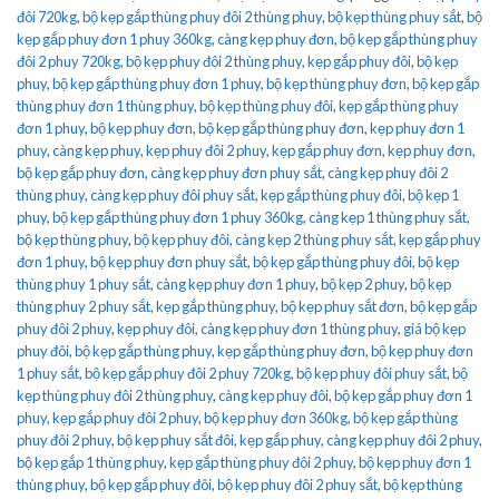
đôi 720kg
,
bộ kẹp gắp thùng phuy đôi 2 thùng phuy
,
bộ kẹp thùng phuy sắt
,
bộ
kẹp gắp phuy đơn 1 phuy 360kg
,
càng kẹp phuy đơn
,
bộ kẹp gắp thùng phuy
đôi 2 phuy 720kg
,
bộ kẹp phuy đôi 2 thùng phuy
,
kẹp gắp phuy đôi
,
bộ kẹp
phuy
,
bộ kẹp gắp thùng phuy đơn 1 phuy
,
bộ kẹp thùng phuy đơn
,
bộ kẹp gắp
thùng phuy đơn 1 thùng phuy
,
bộ kẹp thùng phuy đôi
,
kẹp gắp thùng phuy
đơn 1 phuy
,
bộ kẹp phuy đơn
,
bộ kẹp gắp thùng phuy đơn
,
kẹp phuy đơn 1
phuy
,
càng kẹp phuy
,
kẹp phuy đôi 2 phuy
,
kẹp gắp phuy đơn
,
kẹp phuy đơn
,
bộ kẹp gắp phuy đơn
,
càng kẹp phuy đơn phuy sắt
,
càng kẹp phuy đôi 2
thùng phuy
,
càng kẹp phuy đôi phuy sắt
,
kẹp gắp thùng phuy đôi
,
bộ kẹp 1
phuy
,
bộ kẹp gắp thùng phuy đơn 1 phuy 360kg
,
càng kẹp 1 thùng phuy sắt
,
bộ kẹp thùng phuy
,
bộ kẹp phuy đôi
,
càng kẹp 2 thùng phuy sắt
,
kẹp gắp phuy
đơn 1 phuy
,
bộ kẹp phuy đơn phuy sắt
,
bộ kẹp gắp thùng phuy đôi
,
bộ kẹp
thùng phuy 1 phuy sắt
,
càng kẹp phuy đơn 1 phuy
,
bộ kẹp 2 phuy
,
bộ kẹp
thùng phuy 2 phuy sắt
,
kẹp gắp thùng phuy
,
bộ kẹp phuy sắt đơn
,
bộ kẹp gắp
phuy đôi 2 phuy
,
kẹp phuy đôi
,
càng kẹp phuy đơn 1 thùng phuy
,
giá bộ kẹp
phuy đôi
,
bộ kẹp gắp thùng phuy
,
kẹp gắp thùng phuy đơn
,
bộ kẹp phuy đơn
1 phuy sắt
,
bộ kẹp gắp phuy đôi 2 phuy 720kg
,
bộ kẹp phuy đôi phuy sắt
,
bộ
kẹp thùng phuy đôi 2 thùng phuy
,
càng kẹp phuy đôi
,
bộ kẹp gắp phuy đơn 1
phuy
,
kẹp gắp phuy đôi 2 phuy
,
bộ kẹp phuy đơn 360kg
,
bộ kẹp gắp thùng
phuy đôi 2 phuy
,
bộ kẹp phuy sắt đôi
,
kẹp gắp phuy
,
càng kẹp phuy đôi 2 phuy
,
bộ kẹp gắp 1 thùng phuy
,
kẹp gắp thùng phuy đôi 2 phuy
,
bộ kẹp phuy đơn 1
thùng phuy
,
bộ kẹp gắp phuy đôi
,
bộ kẹp phuy đôi 2 phuy sắt
,
bộ kẹp thùng