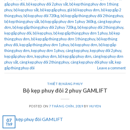
gắp phuy đôi
,
bộ kẹp phuy đôi 2 phuy sắt
,
bộ kẹp thùng phuy đơn 1 thùng
phuy
,
bộ kẹp phuy sắt
,
bộ kẹp gắp phuy
,
giá bộ kẹp phuy đơn
,
bộ kẹp gắp 2
thùng phuy
,
bộ kẹp phuy đôi 720kg
,
bộ kẹp gắp thùng phuy đôi 2 thùng phuy
,
bộ kẹp thùng phuy sắt
,
bộ kẹp gắp phuy đơn 1 phuy 360kg
,
càng kẹp phuy
đơn
,
bộ kẹp gắp thùng phuy đôi 2 phuy 720kg
,
bộ kẹp phuy đôi 2 thùng phuy
,
kẹp gắp phuy đôi
,
bộ kẹp phuy
,
bộ kẹp gắp thùng phuy đơn 1 phuy
,
bộ kẹp
thùng phuy đơn
,
bộ kẹp gắp thùng phuy đơn 1 thùng phuy
,
bộ kẹp thùng
phuy đôi
,
kẹp gắp thùng phuy đơn 1 phuy
,
bộ kẹp phuy đơn
,
bộ kẹp gắp
thùng phuy đơn
,
kẹp phuy đơn 1 phuy
,
càng kẹp phuy
,
kẹp phuy đôi 2 phuy
,
kẹp gắp phuy đơn
,
kẹp phuy đơn
,
bộ kẹp gắp phuy đơn
,
càng kẹp phuy đơn
phuy sắt
,
càng kẹp phuy đôi 2 thùng phuy
,
càng kẹp phuy đôi phuy sắt
,
kẹp
gắp thùng phuy đôi
Leave a comment
THIẾT BỊ NÂNG PHUY
Bộ kẹp phuy đôi 2 phuy GAMLIFT
POSTED ON
7 THÁNG CHÍN, 2019
BY
HUYEN
07
Th9