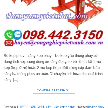
Bộ kẹp phuy – càng kẹp phuy – bộ kẹp gắp thùng phuy sử
dụng tích hợp cùng dòng xe nâng động cơ với thiết kế 1 mỏ
kẹp (kẹp đơn) hoặc 2 mỏ kẹp (kẹp dôi) cứng cáp đảm bảo
nâng hạ thùng phuy an toàn. Di chuyển linh hoạt cho quá trình
nâng, […]
CONTINUE READING
→
Posted in
THIẾT BỊ NÂNG PHUY
,
Phụ kiện chính hãng
|
Tagged
bộ kẹp phuy