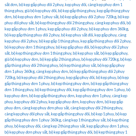
sắt đơn
,
bộ kẹp gắp phuy đôi 2 phuy
,
kẹp phuy đôi
,
càng kẹp phuy đơn 1
thùng phuy
,
giá bộ kẹp phuy đôi
,
bộ kẹp gắp thùng phuy
,
kẹp gắp thùng phuy
đơn
,
bộ kẹp phuy đơn 1 phuy sắt
,
bộ kẹp gắp phuy đôi 2 phuy 720kg
,
bộ kẹp
phuy đôi phuy sắt
,
bộ kẹp thùng phuy đôi 2 thùng phuy
,
càng kẹp phuy đôi
,
bộ
kẹp gắp phuy đơn 1 phuy
,
kẹp gắp phuy đôi 2 phuy
,
bộ kẹp phuy đơn 360kg
,
bộ kẹp gắp thùng phuy đôi 2 phuy
,
bộ kẹp phuy sắt đôi
,
kẹp gắp phuy
,
càng
kẹp phuy đôi 2 phuy
,
bộ kẹp gắp 1 thùng phuy
,
kẹp gắp thùng phuy đôi 2 phuy
,
bộ kẹp phuy đơn 1 thùng phuy
,
bộ kẹp gắp phuy đôi
,
bộ kẹp phuy đôi 2 phuy
sắt
,
bộ kẹp thùng phuy đơn 1 thùng phuy
,
bộ kẹp phuy sắt
,
bộ kẹp gắp phuy
,
giá bộ kẹp phuy đơn
,
bộ kẹp gắp 2 thùng phuy
,
bộ kẹp phuy đôi 720kg
,
bộ kẹp
gắp thùng phuy đôi 2 thùng phuy
,
bộ kẹp thùng phuy sắt
,
bộ kẹp gắp phuy
đơn 1 phuy 360kg
,
càng kẹp phuy đơn
,
bộ kẹp gắp thùng phuy đôi 2 phuy
720kg
,
bộ kẹp phuy đôi 2 thùng phuy
,
kẹp gắp phuy đôi
,
bộ kẹp phuy
,
bộ kẹp
gắp thùng phuy đơn 1 phuy
,
bộ kẹp thùng phuy đơn
,
bộ kẹp gắp thùng phuy
đơn 1 thùng phuy
,
bộ kẹp thùng phuy đôi
,
kẹp gắp thùng phuy đơn 1 phuy
,
bộ
kẹp phuy đơn
,
bộ kẹp gắp thùng phuy đơn
,
kẹp phuy đơn 1 phuy
,
càng kẹp
phuy
,
kẹp phuy đôi 2 phuy
,
kẹp gắp phuy đơn
,
kẹp phuy đơn
,
bộ kẹp gắp
phuy đơn
,
càng kẹp phuy đơn phuy sắt
,
càng kẹp phuy đôi 2 thùng phuy
,
càng kẹp phuy đôi phuy sắt
,
kẹp gắp thùng phuy đôi
,
bộ kẹp 1 phuy
,
bộ kẹp
gắp thùng phuy đơn 1 phuy 360kg
,
càng kẹp 1 thùng phuy sắt
,
bộ kẹp thùng
phuy
,
bộ kẹp phuy đôi
,
càng kẹp 2 thùng phuy sắt
,
kẹp gắp phuy đơn 1 phuy
,
bộ kẹp phuy đơn phuy sắt
,
bộ kẹp gắp thùng phuy đôi
,
bộ kẹp thùng phuy 1