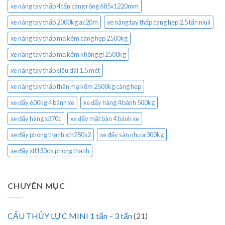
xe nâng tay thấp 4 tấn càng rộng 685x1220mm
xe nâng tay thấp 2000kg ac20m
xe nâng tay thấp càng hẹp 2.5 tấn niuli
xe nâng tay thấp mạ kẽm càng hẹp 2500kg
xe nâng tay thấp mạ kẽm không gỉ 2500kg
xe nâng tay thấp siêu dài 1.5 mét
xe nâng tay thấp thân mạ kẽm 2500kg càng hẹp
xe đẩy 600kg 4 bánh xe
xe đẩy hàng 4 bánh 500kg
xe đẩy hàng x370c
xe đẩy mặt bàn 4 bánh xe
xe đẩy phong thạnh xth250s2
xe đẩy sàn nhựa 300kg
xe đẩy xtl130ds phong thạnh
CHUYÊN MỤC
CẨU THỦY LỰC MINI 1 tấn – 3 tấn
(21)