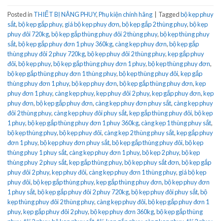
Posted in
THIẾT BỊ NÂNG PHUY
,
Phụ kiện chính hãng
|
Tagged
bộ kẹp phuy
sắt
,
bộ kẹp gắp phuy
,
giá bộ kẹp phuy đơn
,
bộ kẹp gắp 2 thùng phuy
,
bộ kẹp
phuy đôi 720kg
,
bộ kẹp gắp thùng phuy đôi 2 thùng phuy
,
bộ kẹp thùng phuy
sắt
,
bộ kẹp gắp phuy đơn 1 phuy 360kg
,
càng kẹp phuy đơn
,
bộ kẹp gắp
thùng phuy đôi 2 phuy 720kg
,
bộ kẹp phuy đôi 2 thùng phuy
,
kẹp gắp phuy
đôi
,
bộ kẹp phuy
,
bộ kẹp gắp thùng phuy đơn 1 phuy
,
bộ kẹp thùng phuy đơn
,
bộ kẹp gắp thùng phuy đơn 1 thùng phuy
,
bộ kẹp thùng phuy đôi
,
kẹp gắp
thùng phuy đơn 1 phuy
,
bộ kẹp phuy đơn
,
bộ kẹp gắp thùng phuy đơn
,
kẹp
phuy đơn 1 phuy
,
càng kẹp phuy
,
kẹp phuy đôi 2 phuy
,
kẹp gắp phuy đơn
,
kẹp
phuy đơn
,
bộ kẹp gắp phuy đơn
,
càng kẹp phuy đơn phuy sắt
,
càng kẹp phuy
đôi 2 thùng phuy
,
càng kẹp phuy đôi phuy sắt
,
kẹp gắp thùng phuy đôi
,
bộ kẹp
1 phuy
,
bộ kẹp gắp thùng phuy đơn 1 phuy 360kg
,
càng kẹp 1 thùng phuy sắt
,
bộ kẹp thùng phuy
,
bộ kẹp phuy đôi
,
càng kẹp 2 thùng phuy sắt
,
kẹp gắp phuy
đơn 1 phuy
,
bộ kẹp phuy đơn phuy sắt
,
bộ kẹp gắp thùng phuy đôi
,
bộ kẹp
thùng phuy 1 phuy sắt
,
càng kẹp phuy đơn 1 phuy
,
bộ kẹp 2 phuy
,
bộ kẹp
thùng phuy 2 phuy sắt
,
kẹp gắp thùng phuy
,
bộ kẹp phuy sắt đơn
,
bộ kẹp gắp
phuy đôi 2 phuy
,
kẹp phuy đôi
,
càng kẹp phuy đơn 1 thùng phuy
,
giá bộ kẹp
phuy đôi
,
bộ kẹp gắp thùng phuy
,
kẹp gắp thùng phuy đơn
,
bộ kẹp phuy đơn
1 phuy sắt
,
bộ kẹp gắp phuy đôi 2 phuy 720kg
,
bộ kẹp phuy đôi phuy sắt
,
bộ
kẹp thùng phuy đôi 2 thùng phuy
,
càng kẹp phuy đôi
,
bộ kẹp gắp phuy đơn 1
phuy
,
kẹp gắp phuy đôi 2 phuy
,
bộ kẹp phuy đơn 360kg
,
bộ kẹp gắp thùng