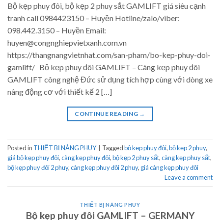
Bộ kẹp phuy đôi, bộ kẹp 2 phuy sắt GAMLIFT giá siêu cạnh
tranh call 0984423150 – Huyền Hotline/zalo/viber:
098.442.3150 – Huyền Email:
huyen@congnghiepvietxanh.com.vn
https://thangnangvietnhat.com/san-pham/bo-kep-phuy-doi-
gamlift/ Bộ kẹp phuy đôi GAMLIFT – Càng kẹp phuy đôi
GAMLIFT công nghệ Đức sử dụng tích hợp cùng với dòng xe
nâng động cơ với thiết kế 2 […]
CONTINUE READING
→
Posted in
THIẾT BỊ NÂNG PHUY
|
Tagged
bộ kẹp phuy đôi
,
bộ kẹp 2 phuy
,
giá bộ kẹp phuy đôi
,
càng kẹp phuy đôi
,
bộ kẹp 2 phuy sắt
,
càng kẹp phuy sắt
,
bộ kẹp phuy đôi 2 phuy
,
càng kẹp phuy đôi 2 phuy
,
giá càng kẹp phuy đôi
Leave a comment
THIẾT BỊ NÂNG PHUY
Bộ kẹp phuy đôi GAMLIFT – GERMANY