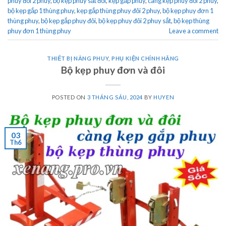
phuy đôi 2 phuy
,
bộ kẹp phuy sắt đôi
,
kẹp gắp phuy
,
càng kẹp phuy đôi 2 phuy
,
bộ kẹp gắp 1 thùng phuy
,
kẹp gắp thùng phuy đôi 2 phuy
,
bộ kẹp phuy đơn 1
thùng phuy
,
bộ kẹp gắp phuy đôi
,
bộ kẹp phuy đôi 2 phuy sắt
,
bộ kẹp thùng
phuy đơn 1 thùng phuy
Leave a comment
THIẾT BỊ NÂNG PHUY
,
PHỤ KIỆN CHÍNH HÃNG
Bộ kẹp phuy đơn và đôi
POSTED ON
3 THÁNG SÁU, 2024
BY
HUYEN
03
Th6