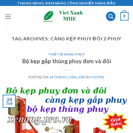
Skip
THANG NÂNG, BÀN NÂNG CÔNG NGHIỆP HÀNG ĐẦU
to
0
content
TAG ARCHIVES:
CÀNG KẸP PHUY ĐÔI 2 PHUY
THIẾT BỊ NÂNG PHUY
Bộ kẹp gắp thùng phuy đơn và đôi
POSTED ON
24 THÁNG CHÍN, 2025
BY
HUYEN
24
Th9