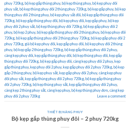
phuy 720kg
,
bộ kẹp gắp thùng phuy
,
bộ kẹp thùng phuy
,
bộ kẹp phuy đôi
phuy sắt
,
bộ kẹp thùng phuy đôi 2 thùng phuy 720kg
,
bộ kẹp gắp phuy
,
bộ kẹp
thùng phuy đôi 2 thùng phuy
,
bộ kẹp phuy sắt đôi
,
bộ kẹp gắp thùng phuy đôi
720kg
,
bộ kẹp gắp thùng phuy đôi
,
bộ kẹp phuy đôi
,
kẹp gắp phuy
,
bộ kẹp
phuy đôi 2 phuy sắt
,
bộ kẹp thùng phuy đôi 720kg
,
bộ kẹp gắp phuy đôi 2
phuy
,
bộ kẹp 2 phuy
,
bộ kẹp gắp thùng phuy đôi 2 thùng phuy
,
bộ kẹp phuy đôi
720kg
,
bộ kẹp gắp thùng phuy đôi 2 thùng phuy 720kg
,
bộ kẹp gắp phuy đôi 2
phuy 720kg
,
giá bộ kẹp phuy đôi
,
kẹp gắp phuy đôi
,
bộ kẹp phuy đôi 2 thùng
phuy
,
bộ kẹp gắp 2 thùng phuy 720kg
,
bộ kẹp gắp thùng phuy đôi 2 phuy
,
càng kẹp phuy đôi
,
kẹp gắp thùng phuy đôi
,
bộ kẹp thùng phuy đôi
,
kẹp gắp
thùng phuy đôi 720kg
,
bộ kẹp gắp phuy đôi
,
càng kẹp phuy đôi 2 phuy
,
kẹp
gắp thùng phuy
,
kẹp phuy đôi 2 phuy
,
kẹp gắp phuy đôi 2 phuy 720kg
,
bộ kẹp
gắp 2 thùng phuy
,
bộ kẹp phuy sắt
,
kẹp gắp phuy đôi 2 phuy
,
càng kẹp phuy
đôi phuy sắt
,
kẹp gắp thùng phuy đôi 2 phuy 720kg
,
bộ kẹp gắp thùng phuy
đôi 2 phuy 720kg
,
bộ kẹp thùng phuy sắt
,
kẹp gắp thùng phuy đôi 2 phuy
,
càng kẹp 2 thùng phuy sắt
,
càng kẹp phuy
,
bộ kẹp thùng phuy đơn
,
càng kẹp
phuy đôi 2 phuy 720kg
Leave a comment
THIẾT BỊ NÂNG PHUY
Bộ kẹp gắp thùng phuy đôi – 2 phuy 720kg