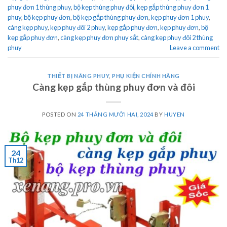
phuy đơn 1 thùng phuy
,
bộ kẹp thùng phuy đôi
,
kẹp gắp thùng phuy đơn 1
phuy
,
bộ kẹp phuy đơn
,
bộ kẹp gắp thùng phuy đơn
,
kẹp phuy đơn 1 phuy
,
càng kẹp phuy
,
kẹp phuy đôi 2 phuy
,
kẹp gắp phuy đơn
,
kẹp phuy đơn
,
bộ
kẹp gắp phuy đơn
,
càng kẹp phuy đơn phuy sắt
,
càng kẹp phuy đôi 2 thùng
phuy
Leave a comment
THIẾT BỊ NÂNG PHUY
,
PHỤ KIỆN CHÍNH HÃNG
Càng kẹp gắp thùng phuy đơn và đôi
POSTED ON
24 THÁNG MƯỜI HAI, 2024
BY
HUYEN
24
Th12