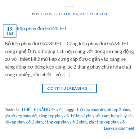
POSTED ON
19 THÁNG BA, 2019
BY
HUYEN
19
Th3
Bộ kẹp phuy đôi GAMLIFT – Càng kẹp phuy đôi GAMLIFT
công nghệ Đức sử dụng tích hợp cùng với dòng xe nâng động
cơ với thiết kế 2 mỏ kẹp cứng cáp được gắn vào càng xe
nâng động cơ dùng kẹp cùng lúc 2 thùng phuy chứa hóa chất
công nghiệp, dầu nhớt…với […]
CONTINUE READING
→
Posted in
THIẾT BỊ NÂNG PHUY
|
Tagged
bộ kẹp phuy đôi
,
bộ kẹp 2 phuy
,
giá bộ kẹp phuy đôi
,
càng kẹp phuy đôi
,
bộ kẹp 2 phuy sắt
,
càng kẹp phuy sắt
,
bộ kẹp phuy đôi 2 phuy
,
càng kẹp phuy đôi 2 phuy
,
giá càng kẹp phuy đôi
Leave a comment