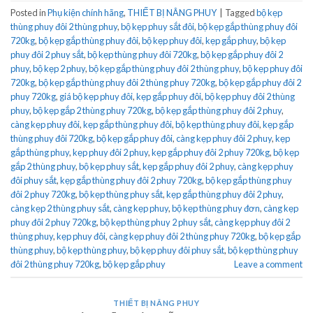
Posted in
Phụ kiện chính hãng
,
THIẾT BỊ NÂNG PHUY
|
Tagged
bộ kẹp
thùng phuy đôi 2 thùng phuy
,
bộ kẹp phuy sắt đôi
,
bộ kẹp gắp thùng phuy đôi
720kg
,
bộ kẹp gắp thùng phuy đôi
,
bộ kẹp phuy đôi
,
kẹp gắp phuy
,
bộ kẹp
phuy đôi 2 phuy sắt
,
bộ kẹp thùng phuy đôi 720kg
,
bộ kẹp gắp phuy đôi 2
phuy
,
bộ kẹp 2 phuy
,
bộ kẹp gắp thùng phuy đôi 2 thùng phuy
,
bộ kẹp phuy đôi
720kg
,
bộ kẹp gắp thùng phuy đôi 2 thùng phuy 720kg
,
bộ kẹp gắp phuy đôi 2
phuy 720kg
,
giá bộ kẹp phuy đôi
,
kẹp gắp phuy đôi
,
bộ kẹp phuy đôi 2 thùng
phuy
,
bộ kẹp gắp 2 thùng phuy 720kg
,
bộ kẹp gắp thùng phuy đôi 2 phuy
,
càng kẹp phuy đôi
,
kẹp gắp thùng phuy đôi
,
bộ kẹp thùng phuy đôi
,
kẹp gắp
thùng phuy đôi 720kg
,
bộ kẹp gắp phuy đôi
,
càng kẹp phuy đôi 2 phuy
,
kẹp
gắp thùng phuy
,
kẹp phuy đôi 2 phuy
,
kẹp gắp phuy đôi 2 phuy 720kg
,
bộ kẹp
gắp 2 thùng phuy
,
bộ kẹp phuy sắt
,
kẹp gắp phuy đôi 2 phuy
,
càng kẹp phuy
đôi phuy sắt
,
kẹp gắp thùng phuy đôi 2 phuy 720kg
,
bộ kẹp gắp thùng phuy
đôi 2 phuy 720kg
,
bộ kẹp thùng phuy sắt
,
kẹp gắp thùng phuy đôi 2 phuy
,
càng kẹp 2 thùng phuy sắt
,
càng kẹp phuy
,
bộ kẹp thùng phuy đơn
,
càng kẹp
phuy đôi 2 phuy 720kg
,
bộ kẹp thùng phuy 2 phuy sắt
,
càng kẹp phuy đôi 2
thùng phuy
,
kẹp phuy đôi
,
càng kẹp phuy đôi 2 thùng phuy 720kg
,
bộ kẹp gắp
thùng phuy
,
bộ kẹp thùng phuy
,
bộ kẹp phuy đôi phuy sắt
,
bộ kẹp thùng phuy
đôi 2 thùng phuy 720kg
,
bộ kẹp gắp phuy
Leave a comment
THIẾT BỊ NÂNG PHUY