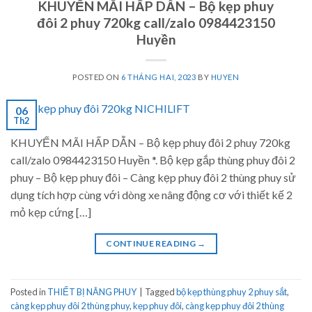
KHUYẾN MÃI HẤP DẪN – Bộ kẹp phuy
đôi 2 phuy 720kg call/zalo 0984423150
Huyền
POSTED ON
6 THÁNG HAI, 2023
BY
HUYEN
06
Th2
KHUYẾN MÃI HẤP DẪN – Bộ kẹp phuy đôi 2 phuy 720kg
call/zalo 0984423150 Huyền *. Bộ kẹp gắp thùng phuy đôi 2
phuy – Bộ kẹp phuy đôi – Càng kẹp phuy đôi 2 thùng phuy sử
dụng tích hợp cùng với dòng xe nâng động cơ với thiết kế 2
mỏ kẹp cứng […]
CONTINUE READING
→
Posted in
THIẾT BỊ NÂNG PHUY
|
Tagged
bộ kẹp thùng phuy 2 phuy sắt
,
càng kẹp phuy đôi 2 thùng phuy
,
kẹp phuy đôi
,
càng kẹp phuy đôi 2 thùng