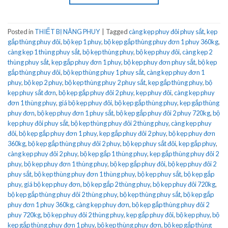
Posted in
THIẾT BỊ NÂNG PHUY
|
Tagged
càng kẹp phuy đôi phuy sắt
,
kẹp
gắp thùng phuy đôi
,
bộ kẹp 1 phuy
,
bộ kẹp gắp thùng phuy đơn 1 phuy 360kg
,
càng kẹp 1 thùng phuy sắt
,
bộ kẹp thùng phuy
,
bộ kẹp phuy đôi
,
càng kẹp 2
thùng phuy sắt
,
kẹp gắp phuy đơn 1 phuy
,
bộ kẹp phuy đơn phuy sắt
,
bộ kẹp
gắp thùng phuy đôi
,
bộ kẹp thùng phuy 1 phuy sắt
,
càng kẹp phuy đơn 1
phuy
,
bộ kẹp 2 phuy
,
bộ kẹp thùng phuy 2 phuy sắt
,
kẹp gắp thùng phuy
,
bộ
kẹp phuy sắt đơn
,
bộ kẹp gắp phuy đôi 2 phuy
,
kẹp phuy đôi
,
càng kẹp phuy
đơn 1 thùng phuy
,
giá bộ kẹp phuy đôi
,
bộ kẹp gắp thùng phuy
,
kẹp gắp thùng
phuy đơn
,
bộ kẹp phuy đơn 1 phuy sắt
,
bộ kẹp gắp phuy đôi 2 phuy 720kg
,
bộ
kẹp phuy đôi phuy sắt
,
bộ kẹp thùng phuy đôi 2 thùng phuy
,
càng kẹp phuy
đôi
,
bộ kẹp gắp phuy đơn 1 phuy
,
kẹp gắp phuy đôi 2 phuy
,
bộ kẹp phuy đơn
360kg
,
bộ kẹp gắp thùng phuy đôi 2 phuy
,
bộ kẹp phuy sắt đôi
,
kẹp gắp phuy
,
càng kẹp phuy đôi 2 phuy
,
bộ kẹp gắp 1 thùng phuy
,
kẹp gắp thùng phuy đôi 2
phuy
,
bộ kẹp phuy đơn 1 thùng phuy
,
bộ kẹp gắp phuy đôi
,
bộ kẹp phuy đôi 2
phuy sắt
,
bộ kẹp thùng phuy đơn 1 thùng phuy
,
bộ kẹp phuy sắt
,
bộ kẹp gắp
phuy
,
giá bộ kẹp phuy đơn
,
bộ kẹp gắp 2 thùng phuy
,
bộ kẹp phuy đôi 720kg
,
bộ kẹp gắp thùng phuy đôi 2 thùng phuy
,
bộ kẹp thùng phuy sắt
,
bộ kẹp gắp
phuy đơn 1 phuy 360kg
,
càng kẹp phuy đơn
,
bộ kẹp gắp thùng phuy đôi 2
phuy 720kg
,
bộ kẹp phuy đôi 2 thùng phuy
,
kẹp gắp phuy đôi
,
bộ kẹp phuy
,
bộ
kẹp gắp thùng phuy đơn 1 phuy
,
bộ kẹp thùng phuy đơn
,
bộ kẹp gắp thùng