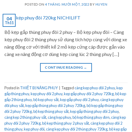
POSTED ON
4 THÁNG MƯỜI MỘT, 2022
BY
HUYEN
04
Th11
Bộ kẹp gắp thùng phuy đôi 2 phuy – Bộ kẹp phuy đôi – Càng
kẹp phuy đôi 2 thùng phuy sử dụng tích hợp cùng với dòng xe
nâng động cơ với thiết kế 2 mỏ kẹp cứng cáp được gắn vào
càng xe nâng động cơ dùng kẹp cùng lúc 2 thùng phuy […]
CONTINUE READING
→
Posted in
THIẾT BỊ NÂNG PHUY
|
Tagged
càng kẹp phuy đôi 2 phuy
,
kẹp
gắp thùng phuy
,
kẹp phuy đôi 2 phuy
,
kẹp gắp phuy đôi 2 phuy 720kg
,
bộ kẹp
gắp 2 thùng phuy
,
bộ kẹp phuy sắt
,
kẹp gắp phuy đôi 2 phuy
,
càng kẹp phuy
đôi phuy sắt
,
kẹp gắp thùng phuy đôi 2 phuy 720kg
,
bộ kẹp gắp thùng phuy
đôi 2 phuy 720kg
,
bộ kẹp thùng phuy sắt
,
kẹp gắp thùng phuy đôi 2 phuy
,
càng kẹp 2 thùng phuy sắt
,
càng kẹp phuy
,
bộ kẹp thùng phuy đơn
,
càng kẹp
phuy đôi 2 phuy 720kg
,
bộ kẹp thùng phuy 2 phuy sắt
,
càng kẹp phuy đôi 2
thùng phuy
,
kẹp phuy đôi
,
càng kẹp phuy đôi 2 thùng phuy 720kg
,
bộ kẹp gắp