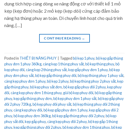
dụng tích hợp cùng dòng xe nâng động cơ với thiết kế 1 mỏ
kẹp (kẹp đơn) hoặc 2 mỏ kẹp (kẹp dôi) cứng cáp đảm bảo
nâng hạ thùng phuy an toàn. Di chuyển linh hoạt cho quá trình
nâng, […]
CONTINUE READING
→
Posted in
THIẾT BỊ NÂNG PHUY
|
Tagged
bộ kẹp 1 phuy
,
bộ kẹp gắp thùng
phuy đơn 1 phuy 360kg
,
càng kẹp 1 thùng phuy sắt
,
bộ kẹp thùng phuy
,
bộ
kẹp phuy đôi
,
càng kẹp 2 thùng phuy sắt
,
kẹp gắp phuy đơn 1 phuy
,
bộ kẹp
phuy đơn phuy sắt
,
bộ kẹp gắp thùng phuy đôi
,
bộ kẹp thùng phuy 1 phuy sắt
,
càng kẹp phuy đơn 1 phuy
,
bộ kẹp 2 phuy
,
bộ kẹp thùng phuy 2 phuy sắt
,
kẹp
gắp thùng phuy
,
bộ kẹp phuy sắt đơn
,
bộ kẹp gắp phuy đôi 2 phuy
,
kẹp phuy
đôi
,
càng kẹp phuy đơn 1 thùng phuy
,
giá bộ kẹp phuy đôi
,
bộ kẹp gắp thùng
phuy
,
kẹp gắp thùng phuy đơn
,
bộ kẹp phuy đơn 1 phuy sắt
,
bộ kẹp gắp phuy
đôi 2 phuy 720kg
,
bộ kẹp phuy đôi phuy sắt
,
bộ kẹp thùng phuy đôi 2 thùng
phuy
,
càng kẹp phuy đôi
,
bộ kẹp gắp phuy đơn 1 phuy
,
kẹp gắp phuy đôi 2
phuy
,
bộ kẹp phuy đơn 360kg
,
bộ kẹp gắp thùng phuy đôi 2 phuy
,
bộ kẹp
phuy sắt đôi
,
kẹp gắp phuy
,
càng kẹp phuy đôi 2 phuy
,
bộ kẹp gắp 1 thùng
phuy
,
kẹp gắp thùng phuy đôi 2 phuy
,
bộ kẹp phuy đơn 1 thùng phuy
,
bộ kẹp