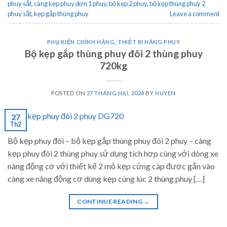
phuy sắt
,
càng kẹp phuy đơn 1 phuy
,
bộ kẹp 2 phuy
,
bộ kẹp thùng phuy 2
phuy sắt
,
kẹp gắp thùng phuy
Leave a comment
PHỤ KIỆN CHÍNH HÃNG
,
THIẾT BỊ NÂNG PHUY
Bộ kẹp gắp thùng phuy đôi 2 thùng phuy
720kg
POSTED ON
27 THÁNG HAI, 2024
BY
HUYEN
27
Th2
Bộ kẹp phuy đôi – bộ kẹp gắp thùng phuy đôi 2 phuy – càng
kẹp phuy đôi 2 thùng phuy sử dụng tích hợp cùng với dòng xe
nâng động cơ với thiết kế 2 mỏ kẹp cứng cáp được gắn vào
càng xe nâng động cơ dùng kẹp cùng lúc 2 thùng phuy […]
CONTINUE READING
→