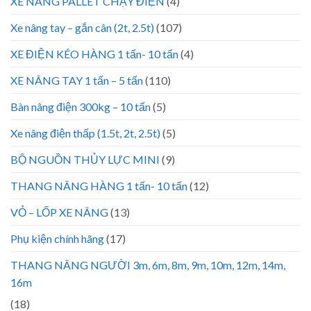
XE NÂNG PALLET CHẠY ĐIỆN
(4)
Xe nâng tay – gắn cân (2t, 2.5t)
(107)
XE ĐIỆN KÉO HÀNG 1 tấn- 10 tấn
(4)
XE NÂNG TAY 1 tấn – 5 tấn
(110)
Bàn nâng điện 300kg – 10 tấn
(5)
Xe nâng điện thấp (1.5t, 2t, 2.5t)
(5)
BỘ NGUỒN THỦY LỰC MINI
(9)
THANG NÂNG HÀNG 1 tấn- 10 tấn
(12)
VỎ – LỐP XE NÂNG
(13)
Phụ kiện chính hãng
(17)
THANG NÂNG NGƯỜI 3m, 6m, 8m, 9m, 10m, 12m, 14m,
16m
(18)