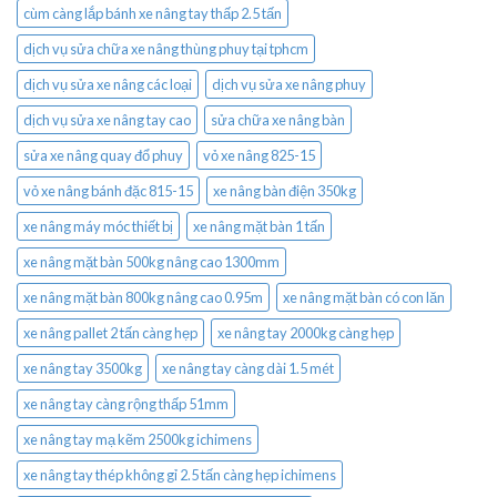
cùm càng lắp bánh xe nâng tay thấp 2.5 tấn
dịch vụ sửa chữa xe nâng thùng phuy tại tphcm
dịch vụ sửa xe nâng các loại
dịch vụ sửa xe nâng phuy
dịch vụ sửa xe nâng tay cao
sửa chữa xe nâng bàn
sửa xe nâng quay đổ phuy
vỏ xe nâng 825-15
vỏ xe nâng bánh đặc 815-15
xe nâng bàn điện 350kg
xe nâng máy móc thiết bị
xe nâng mặt bàn 1 tấn
xe nâng mặt bàn 500kg nâng cao 1300mm
xe nâng mặt bàn 800kg nâng cao 0.95m
xe nâng mặt bàn có con lăn
xe nâng pallet 2 tấn càng hẹp
xe nâng tay 2000kg càng hẹp
xe nâng tay 3500kg
xe nâng tay càng dài 1.5 mét
xe nâng tay càng rộng thấp 51mm
xe nâng tay mạ kẽm 2500kg ichimens
xe nâng tay thép không gỉ 2.5 tấn càng hẹp ichimens