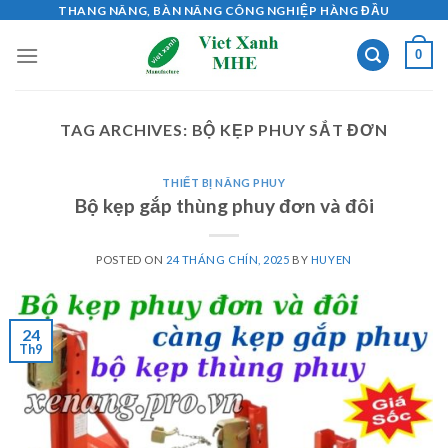
Skip
THANG NÂNG, BÀN NÂNG CÔNG NGHIỆP HÀNG ĐẦU
to
0
content
TAG ARCHIVES:
BỘ KẸP PHUY SẮT ĐƠN
THIẾT BỊ NÂNG PHUY
Bộ kẹp gắp thùng phuy đơn và đôi
POSTED ON
24 THÁNG CHÍN, 2025
BY
HUYEN
24
Th9