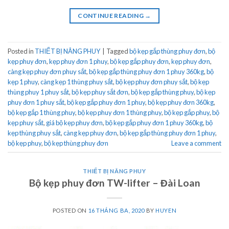
CONTINUE READING
→
Posted in
THIẾT BỊ NÂNG PHUY
|
Tagged
bộ kẹp gắp thùng phuy đơn
,
bộ
kẹp phuy đơn
,
kẹp phuy đơn 1 phuy
,
bộ kẹp gắp phuy đơn
,
kẹp phuy đơn
,
càng kẹp phuy đơn phuy sắt
,
bộ kẹp gắp thùng phuy đơn 1 phuy 360kg
,
bộ
kẹp 1 phuy
,
càng kẹp 1 thùng phuy sắt
,
bộ kẹp phuy đơn phuy sắt
,
bộ kẹp
thùng phuy 1 phuy sắt
,
bộ kẹp phuy sắt đơn
,
bộ kẹp gắp thùng phuy
,
bộ kẹp
phuy đơn 1 phuy sắt
,
bộ kẹp gắp phuy đơn 1 phuy
,
bộ kẹp phuy đơn 360kg
,
bộ kẹp gắp 1 thùng phuy
,
bộ kẹp phuy đơn 1 thùng phuy
,
bộ kẹp gắp phuy
,
bộ
kẹp phuy sắt
,
giá bộ kẹp phuy đơn
,
bộ kẹp gắp phuy đơn 1 phuy 360kg
,
bộ
kẹp thùng phuy sắt
,
càng kẹp phuy đơn
,
bộ kẹp gắp thùng phuy đơn 1 phuy
,
bộ kẹp phuy
,
bộ kẹp thùng phuy đơn
Leave a comment
THIẾT BỊ NÂNG PHUY
Bộ kẹp phuy đơn TW-lifter – Đài Loan
POSTED ON
16 THÁNG BA, 2020
BY
HUYEN