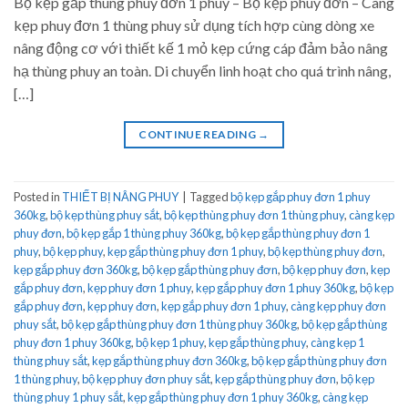
Bộ kẹp gắp thùng phuy đơn 1 phuy – Bộ kẹp phuy đơn – Càng
kẹp phuy đơn 1 thùng phuy sử dụng tích hợp cùng dòng xe
nâng động cơ với thiết kế 1 mỏ kẹp cứng cáp đảm bảo nâng
hạ thùng phuy an toàn. Di chuyển linh hoạt cho quá trình nâng,
[…]
CONTINUE READING
→
Posted in
THIẾT BỊ NÂNG PHUY
|
Tagged
bộ kẹp gắp phuy đơn 1 phuy
360kg
,
bộ kẹp thùng phuy sắt
,
bộ kẹp thùng phuy đơn 1 thùng phuy
,
càng kẹp
phuy đơn
,
bộ kẹp gắp 1 thùng phuy 360kg
,
bộ kẹp gắp thùng phuy đơn 1
phuy
,
bộ kẹp phuy
,
kẹp gắp thùng phuy đơn 1 phuy
,
bộ kẹp thùng phuy đơn
,
kẹp gắp phuy đơn 360kg
,
bộ kẹp gắp thùng phuy đơn
,
bộ kẹp phuy đơn
,
kẹp
gắp phuy đơn
,
kẹp phuy đơn 1 phuy
,
kẹp gắp phuy đơn 1 phuy 360kg
,
bộ kẹp
gắp phuy đơn
,
kẹp phuy đơn
,
kẹp gắp phuy đơn 1 phuy
,
càng kẹp phuy đơn
phuy sắt
,
bộ kẹp gắp thùng phuy đơn 1 thùng phuy 360kg
,
bộ kẹp gắp thùng
phuy đơn 1 phuy 360kg
,
bộ kẹp 1 phuy
,
kẹp gắp thùng phuy
,
càng kẹp 1
thùng phuy sắt
,
kẹp gắp thùng phuy đơn 360kg
,
bộ kẹp gắp thùng phuy đơn
1 thùng phuy
,
bộ kẹp phuy đơn phuy sắt
,
kẹp gắp thùng phuy đơn
,
bộ kẹp
thùng phuy 1 phuy sắt
,
kẹp gắp thùng phuy đơn 1 phuy 360kg
,
càng kẹp