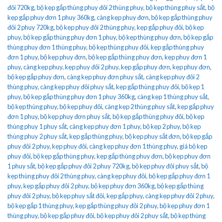
đôi 720kg
,
bộ kẹp gắp thùng phuy đôi 2 thùng phuy
,
bộ kẹp thùng phuy sắt
,
bộ
kẹp gắp phuy đơn 1 phuy 360kg
,
càng kẹp phuy đơn
,
bộ kẹp gắp thùng phuy
đôi 2 phuy 720kg
,
bộ kẹp phuy đôi 2 thùng phuy
,
kẹp gắp phuy đôi
,
bộ kẹp
phuy
,
bộ kẹp gắp thùng phuy đơn 1 phuy
,
bộ kẹp thùng phuy đơn
,
bộ kẹp gắp
thùng phuy đơn 1 thùng phuy
,
bộ kẹp thùng phuy đôi
,
kẹp gắp thùng phuy
đơn 1 phuy
,
bộ kẹp phuy đơn
,
bộ kẹp gắp thùng phuy đơn
,
kẹp phuy đơn 1
phuy
,
càng kẹp phuy
,
kẹp phuy đôi 2 phuy
,
kẹp gắp phuy đơn
,
kẹp phuy đơn
,
bộ kẹp gắp phuy đơn
,
càng kẹp phuy đơn phuy sắt
,
càng kẹp phuy đôi 2
thùng phuy
,
càng kẹp phuy đôi phuy sắt
,
kẹp gắp thùng phuy đôi
,
bộ kẹp 1
phuy
,
bộ kẹp gắp thùng phuy đơn 1 phuy 360kg
,
càng kẹp 1 thùng phuy sắt
,
bộ kẹp thùng phuy
,
bộ kẹp phuy đôi
,
càng kẹp 2 thùng phuy sắt
,
kẹp gắp phuy
đơn 1 phuy
,
bộ kẹp phuy đơn phuy sắt
,
bộ kẹp gắp thùng phuy đôi
,
bộ kẹp
thùng phuy 1 phuy sắt
,
càng kẹp phuy đơn 1 phuy
,
bộ kẹp 2 phuy
,
bộ kẹp
thùng phuy 2 phuy sắt
,
kẹp gắp thùng phuy
,
bộ kẹp phuy sắt đơn
,
bộ kẹp gắp
phuy đôi 2 phuy
,
kẹp phuy đôi
,
càng kẹp phuy đơn 1 thùng phuy
,
giá bộ kẹp
phuy đôi
,
bộ kẹp gắp thùng phuy
,
kẹp gắp thùng phuy đơn
,
bộ kẹp phuy đơn
1 phuy sắt
,
bộ kẹp gắp phuy đôi 2 phuy 720kg
,
bộ kẹp phuy đôi phuy sắt
,
bộ
kẹp thùng phuy đôi 2 thùng phuy
,
càng kẹp phuy đôi
,
bộ kẹp gắp phuy đơn 1
phuy
,
kẹp gắp phuy đôi 2 phuy
,
bộ kẹp phuy đơn 360kg
,
bộ kẹp gắp thùng
phuy đôi 2 phuy
,
bộ kẹp phuy sắt đôi
,
kẹp gắp phuy
,
càng kẹp phuy đôi 2 phuy
,
bộ kẹp gắp 1 thùng phuy
,
kẹp gắp thùng phuy đôi 2 phuy
,
bộ kẹp phuy đơn 1
thùng phuy
,
bộ kẹp gắp phuy đôi
,
bộ kẹp phuy đôi 2 phuy sắt
,
bộ kẹp thùng