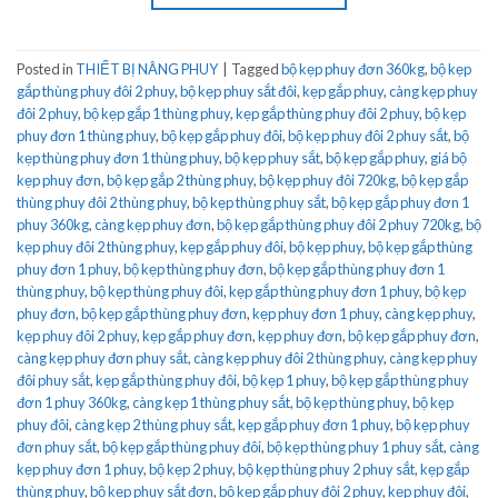
Posted in
THIẾT BỊ NÂNG PHUY
|
Tagged
bộ kẹp phuy đơn 360kg
,
bộ kẹp
gắp thùng phuy đôi 2 phuy
,
bộ kẹp phuy sắt đôi
,
kẹp gắp phuy
,
càng kẹp phuy
đôi 2 phuy
,
bộ kẹp gắp 1 thùng phuy
,
kẹp gắp thùng phuy đôi 2 phuy
,
bộ kẹp
phuy đơn 1 thùng phuy
,
bộ kẹp gắp phuy đôi
,
bộ kẹp phuy đôi 2 phuy sắt
,
bộ
kẹp thùng phuy đơn 1 thùng phuy
,
bộ kẹp phuy sắt
,
bộ kẹp gắp phuy
,
giá bộ
kẹp phuy đơn
,
bộ kẹp gắp 2 thùng phuy
,
bộ kẹp phuy đôi 720kg
,
bộ kẹp gắp
thùng phuy đôi 2 thùng phuy
,
bộ kẹp thùng phuy sắt
,
bộ kẹp gắp phuy đơn 1
phuy 360kg
,
càng kẹp phuy đơn
,
bộ kẹp gắp thùng phuy đôi 2 phuy 720kg
,
bộ
kẹp phuy đôi 2 thùng phuy
,
kẹp gắp phuy đôi
,
bộ kẹp phuy
,
bộ kẹp gắp thùng
phuy đơn 1 phuy
,
bộ kẹp thùng phuy đơn
,
bộ kẹp gắp thùng phuy đơn 1
thùng phuy
,
bộ kẹp thùng phuy đôi
,
kẹp gắp thùng phuy đơn 1 phuy
,
bộ kẹp
phuy đơn
,
bộ kẹp gắp thùng phuy đơn
,
kẹp phuy đơn 1 phuy
,
càng kẹp phuy
,
kẹp phuy đôi 2 phuy
,
kẹp gắp phuy đơn
,
kẹp phuy đơn
,
bộ kẹp gắp phuy đơn
,
càng kẹp phuy đơn phuy sắt
,
càng kẹp phuy đôi 2 thùng phuy
,
càng kẹp phuy
đôi phuy sắt
,
kẹp gắp thùng phuy đôi
,
bộ kẹp 1 phuy
,
bộ kẹp gắp thùng phuy
đơn 1 phuy 360kg
,
càng kẹp 1 thùng phuy sắt
,
bộ kẹp thùng phuy
,
bộ kẹp
phuy đôi
,
càng kẹp 2 thùng phuy sắt
,
kẹp gắp phuy đơn 1 phuy
,
bộ kẹp phuy
đơn phuy sắt
,
bộ kẹp gắp thùng phuy đôi
,
bộ kẹp thùng phuy 1 phuy sắt
,
càng
kẹp phuy đơn 1 phuy
,
bộ kẹp 2 phuy
,
bộ kẹp thùng phuy 2 phuy sắt
,
kẹp gắp
thùng phuy
,
bộ kẹp phuy sắt đơn
,
bộ kẹp gắp phuy đôi 2 phuy
,
kẹp phuy đôi
,