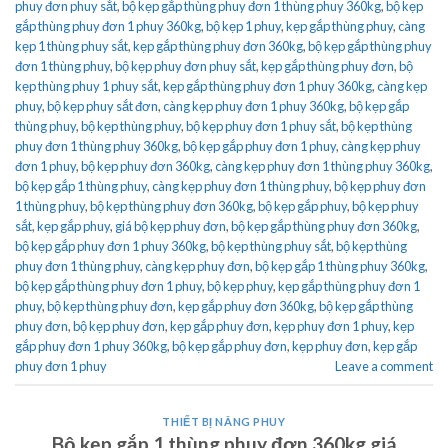
phuy đơn phuy sắt
,
bộ kẹp gắp thùng phuy đơn 1 thùng phuy 360kg
,
bộ kẹp
gắp thùng phuy đơn 1 phuy 360kg
,
bộ kẹp 1 phuy
,
kẹp gắp thùng phuy
,
càng
kẹp 1 thùng phuy sắt
,
kẹp gắp thùng phuy đơn 360kg
,
bộ kẹp gắp thùng phuy
đơn 1 thùng phuy
,
bộ kẹp phuy đơn phuy sắt
,
kẹp gắp thùng phuy đơn
,
bộ
kẹp thùng phuy 1 phuy sắt
,
kẹp gắp thùng phuy đơn 1 phuy 360kg
,
càng kẹp
phuy
,
bộ kẹp phuy sắt đơn
,
càng kẹp phuy đơn 1 phuy 360kg
,
bộ kẹp gắp
thùng phuy
,
bộ kẹp thùng phuy
,
bộ kẹp phuy đơn 1 phuy sắt
,
bộ kẹp thùng
phuy đơn 1 thùng phuy 360kg
,
bộ kẹp gắp phuy đơn 1 phuy
,
càng kẹp phuy
đơn 1 phuy
,
bộ kẹp phuy đơn 360kg
,
càng kẹp phuy đơn 1 thùng phuy 360kg
,
bộ kẹp gắp 1 thùng phuy
,
càng kẹp phuy đơn 1 thùng phuy
,
bộ kẹp phuy đơn
1 thùng phuy
,
bộ kẹp thùng phuy đơn 360kg
,
bộ kẹp gắp phuy
,
bộ kẹp phuy
sắt
,
kẹp gắp phuy
,
giá bộ kẹp phuy đơn
,
bộ kẹp gắp thùng phuy đơn 360kg
,
bộ kẹp gắp phuy đơn 1 phuy 360kg
,
bộ kẹp thùng phuy sắt
,
bộ kẹp thùng
phuy đơn 1 thùng phuy
,
càng kẹp phuy đơn
,
bộ kẹp gắp 1 thùng phuy 360kg
,
bộ kẹp gắp thùng phuy đơn 1 phuy
,
bộ kẹp phuy
,
kẹp gắp thùng phuy đơn 1
phuy
,
bộ kẹp thùng phuy đơn
,
kẹp gắp phuy đơn 360kg
,
bộ kẹp gắp thùng
phuy đơn
,
bộ kẹp phuy đơn
,
kẹp gắp phuy đơn
,
kẹp phuy đơn 1 phuy
,
kẹp
gắp phuy đơn 1 phuy 360kg
,
bộ kẹp gắp phuy đơn
,
kẹp phuy đơn
,
kẹp gắp
phuy đơn 1 phuy
Leave a comment
THIẾT BỊ NÂNG PHUY
Bộ kẹp gắp 1 thùng phuy đơn 360kg giá