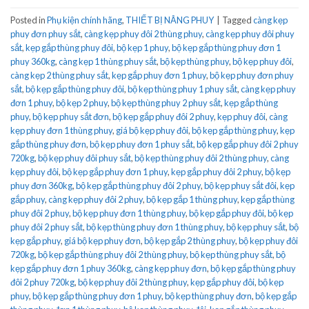
Posted in
Phụ kiện chính hãng
,
THIẾT BỊ NÂNG PHUY
|
Tagged
càng kẹp
phuy đơn phuy sắt
,
càng kẹp phuy đôi 2 thùng phuy
,
càng kẹp phuy đôi phuy
sắt
,
kẹp gắp thùng phuy đôi
,
bộ kẹp 1 phuy
,
bộ kẹp gắp thùng phuy đơn 1
phuy 360kg
,
càng kẹp 1 thùng phuy sắt
,
bộ kẹp thùng phuy
,
bộ kẹp phuy đôi
,
càng kẹp 2 thùng phuy sắt
,
kẹp gắp phuy đơn 1 phuy
,
bộ kẹp phuy đơn phuy
sắt
,
bộ kẹp gắp thùng phuy đôi
,
bộ kẹp thùng phuy 1 phuy sắt
,
càng kẹp phuy
đơn 1 phuy
,
bộ kẹp 2 phuy
,
bộ kẹp thùng phuy 2 phuy sắt
,
kẹp gắp thùng
phuy
,
bộ kẹp phuy sắt đơn
,
bộ kẹp gắp phuy đôi 2 phuy
,
kẹp phuy đôi
,
càng
kẹp phuy đơn 1 thùng phuy
,
giá bộ kẹp phuy đôi
,
bộ kẹp gắp thùng phuy
,
kẹp
gắp thùng phuy đơn
,
bộ kẹp phuy đơn 1 phuy sắt
,
bộ kẹp gắp phuy đôi 2 phuy
720kg
,
bộ kẹp phuy đôi phuy sắt
,
bộ kẹp thùng phuy đôi 2 thùng phuy
,
càng
kẹp phuy đôi
,
bộ kẹp gắp phuy đơn 1 phuy
,
kẹp gắp phuy đôi 2 phuy
,
bộ kẹp
phuy đơn 360kg
,
bộ kẹp gắp thùng phuy đôi 2 phuy
,
bộ kẹp phuy sắt đôi
,
kẹp
gắp phuy
,
càng kẹp phuy đôi 2 phuy
,
bộ kẹp gắp 1 thùng phuy
,
kẹp gắp thùng
phuy đôi 2 phuy
,
bộ kẹp phuy đơn 1 thùng phuy
,
bộ kẹp gắp phuy đôi
,
bộ kẹp
phuy đôi 2 phuy sắt
,
bộ kẹp thùng phuy đơn 1 thùng phuy
,
bộ kẹp phuy sắt
,
bộ
kẹp gắp phuy
,
giá bộ kẹp phuy đơn
,
bộ kẹp gắp 2 thùng phuy
,
bộ kẹp phuy đôi
720kg
,
bộ kẹp gắp thùng phuy đôi 2 thùng phuy
,
bộ kẹp thùng phuy sắt
,
bộ
kẹp gắp phuy đơn 1 phuy 360kg
,
càng kẹp phuy đơn
,
bộ kẹp gắp thùng phuy
đôi 2 phuy 720kg
,
bộ kẹp phuy đôi 2 thùng phuy
,
kẹp gắp phuy đôi
,
bộ kẹp
phuy
,
bộ kẹp gắp thùng phuy đơn 1 phuy
,
bộ kẹp thùng phuy đơn
,
bộ kẹp gắp