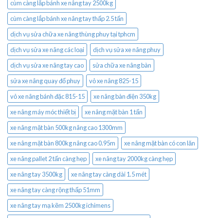
cùm càng lắp bánh xe nâng tay 2500kg
cùm càng lắp bánh xe nâng tay thấp 2.5 tấn
dịch vụ sửa chữa xe nâng thùng phuy tại tphcm
dịch vụ sửa xe nâng các loại
dịch vụ sửa xe nâng phuy
dịch vụ sửa xe nâng tay cao
sửa chữa xe nâng bàn
sửa xe nâng quay đổ phuy
vỏ xe nâng 825-15
vỏ xe nâng bánh đặc 815-15
xe nâng bàn điện 350kg
xe nâng máy móc thiết bị
xe nâng mặt bàn 1 tấn
xe nâng mặt bàn 500kg nâng cao 1300mm
xe nâng mặt bàn 800kg nâng cao 0.95m
xe nâng mặt bàn có con lăn
xe nâng pallet 2 tấn càng hẹp
xe nâng tay 2000kg càng hẹp
xe nâng tay 3500kg
xe nâng tay càng dài 1.5 mét
xe nâng tay càng rộng thấp 51mm
xe nâng tay mạ kẽm 2500kg ichimens