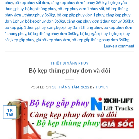
phuy
,
bộ kẹp phuy sắt đơn
,
càng kẹp phuy đơn 1 phuy 360kg
,
bộ kẹp gắp
thùng phuy
,
bộ kẹp thùng phuy
,
bộ kẹp phuy đơn 1 phuy sắt
,
bộ kẹp thùng
phuy đơn 1 thùng phuy 360kg
,
bộ kẹp gắp phuy đơn 1 phuy
,
càng kẹp phuy
đơn 1 phuy
,
bộ kẹp phuy đơn 360kg
,
càng kẹp phuy đơn 1 thùng phuy 360kg
,
bộ kẹp gắp 1 thùng phuy
,
càng kẹp phuy đơn 1 thùng phuy
,
bộ kẹp phuy đơn
1 thùng phuy
,
bộ kẹp thùng phuy đơn 360kg
,
bộ kẹp gắp phuy
,
bộ kẹp phuy
sắt
,
kẹp gắp phuy
,
giá bộ kẹp phuy đơn
,
bộ kẹp gắp thùng phuy đơn 360kg
Leave a comment
THIẾT BỊ NÂNG PHUY
Bộ kẹp thùng phuy đơn và đôi
POSTED ON
18 THÁNG TÁM, 2022
BY
HUYEN
18
Th8