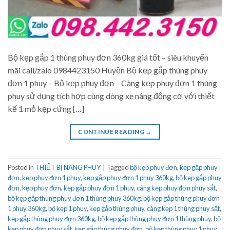
Bộ kẹp gắp 1 thùng phuy đơn 360kg giá tốt – siêu khuyến
mãi call/zalo 0984423150 Huyền Bộ kẹp gắp thùng phuy
đơn 1 phuy – Bộ kẹp phuy đơn – Càng kẹp phuy đơn 1 thùng
phuy sử dụng tích hợp cùng dòng xe nâng động cơ với thiết
kế 1 mỏ kẹp cứng […]
CONTINUE READING
→
Posted in
THIẾT BỊ NÂNG PHUY
|
Tagged
bộ kẹp phuy đơn
,
kẹp gắp phuy
đơn
,
kẹp phuy đơn 1 phuy
,
kẹp gắp phuy đơn 1 phuy 360kg
,
bộ kẹp gắp phuy
đơn
,
kẹp phuy đơn
,
kẹp gắp phuy đơn 1 phuy
,
càng kẹp phuy đơn phuy sắt
,
bộ kẹp gắp thùng phuy đơn 1 thùng phuy 360kg
,
bộ kẹp gắp thùng phuy đơn
1 phuy 360kg
,
bộ kẹp 1 phuy
,
kẹp gắp thùng phuy
,
càng kẹp 1 thùng phuy sắt
,
kẹp gắp thùng phuy đơn 360kg
,
bộ kẹp gắp thùng phuy đơn 1 thùng phuy
,
bộ
kẹp phuy đơn phuy sắt
,
kẹp gắp thùng phuy đơn
,
bộ kẹp thùng phuy 1 phuy