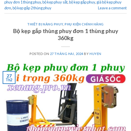
phuy đơn 1 thùng phuy
,
bộ kẹp phuy sắt
,
bộ kẹp gắp phuy
,
giá bộ kẹp phuy
đơn
,
bộ kẹp gắp 2 thùng phuy
Leave a comment
THIẾT BỊ NÂNG PHUY
,
PHỤ KIỆN CHÍNH HÃNG
Bộ kẹp gắp thùng phuy đơn 1 thùng phuy
360kg
POSTED ON
27 THÁNG HAI, 2024
BY
HUYEN
27
Th2