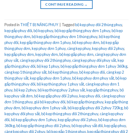
CONTINUE READING
→
Posted in
THIẾT BỊ NÂNG PHUY
|
Tagged
bộ kẹp phuy đôi 2 thùng phuy
,
kẹp gắp phuy đôi
,
bộ kẹp phuy
,
bộ kẹp gắp thùng phuy đơn 1 phuy
,
bộ kẹp
thùng phuy đơn
,
bộ kẹp gắp thùng phuy đơn 1 thùng phuy
,
bộ kẹp thùng
phuy đôi
,
kẹp gắp thùng phuy đơn 1 phuy
,
bộ kẹp phuy đơn
,
bộ kẹp gắp
thùng phuy đơn
,
kẹp phuy đơn 1 phuy
,
càng kẹp phuy
,
kẹp phuy đôi 2 phuy
,
kẹp gắp phuy đơn
,
kẹp phuy đơn
,
bộ kẹp gắp phuy đơn
,
càng kẹp phuy đơn
phuy sắt
,
càng kẹp phuy đôi 2 thùng phuy
,
càng kẹp phuy đôi phuy sắt
,
kẹp
gắp thùng phuy đôi
,
bộ kẹp 1 phuy
,
bộ kẹp gắp thùng phuy đơn 1 phuy 360kg
,
càng kẹp 1 thùng phuy sắt
,
bộ kẹp thùng phuy
,
bộ kẹp phuy đôi
,
càng kẹp 2
thùng phuy sắt
,
kẹp gắp phuy đơn 1 phuy
,
bộ kẹp phuy đơn phuy sắt
,
bộ kẹp
gắp thùng phuy đôi
,
bộ kẹp thùng phuy 1 phuy sắt
,
càng kẹp phuy đơn 1
phuy
,
bộ kẹp 2 phuy
,
bộ kẹp thùng phuy 2 phuy sắt
,
kẹp gắp thùng phuy
,
bộ
kẹp phuy sắt đơn
,
bộ kẹp gắp phuy đôi 2 phuy
,
kẹp phuy đôi
,
càng kẹp phuy
đơn 1 thùng phuy
,
giá bộ kẹp phuy đôi
,
bộ kẹp gắp thùng phuy
,
kẹp gắp thùng
phuy đơn
,
bộ kẹp phuy đơn 1 phuy sắt
,
bộ kẹp gắp phuy đôi 2 phuy 720kg
,
bộ
kẹp phuy đôi phuy sắt
,
bộ kẹp thùng phuy đôi 2 thùng phuy
,
càng kẹp phuy
đôi
,
bộ kẹp gắp phuy đơn 1 phuy
,
kẹp gắp phuy đôi 2 phuy
,
bộ kẹp phuy đơn
360kg
,
bộ kẹp gắp thùng phuy đôi 2 phuy
,
bộ kẹp phuy sắt đôi
,
kẹp gắp phuy
,
càng kẹp phuy đôi 2 phuy
,
bộ kẹp gắp 1 thùng phuy
,
kẹp gắp thùng phuy đôi 2