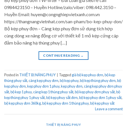
Bộ kẹp phuy đơn TW-lifter – Đài Loan giá siêu rẻ call
0984423150 – Huyền Hotline/zalo/viber: 098.442.3150 –
Huyền Email: huyen@congnghiepvietxanh.com.vn
https://thangnangvietnhat.com/san-pham/bo-kep-phuy-don/
Bộ kẹp phuy đơn – Càng kẹp phuy đơn sử dụng tích hợp
cùng dòng xe nâng động cơ với thiết kế 1 mỏ kẹp cứng cáp
đảm bảo nâng hạ thùng phuy […]
CONTINUE READING
→
Posted in
THIẾT BỊ NÂNG PHUY
|
Tagged
giá bộ kẹp phuy đơn
,
bộ kẹp
thùng phuy sắt
,
càng kẹp phuy đơn
,
bộ kẹp phuy
,
bộ kẹp thùng phuy đơn
,
bộ
kẹp phuy đơn
,
kẹp phuy đơn 1 phuy
,
kẹp phuy đơn
,
càng kẹp phuy đơn phuy
sắt
,
bộ kẹp 1 phuy
,
càng kẹp 1 thùng phuy sắt
,
bộ kẹp phuy đơn phuy sắt
,
bộ
kẹp thùng phuy 1 phuy sắt
,
bộ kẹp phuy sắt đơn
,
bộ kẹp phuy đơn 1 phuy sắt
,
bộ kẹp phuy đơn 360kg
,
bộ kẹp phuy đơn 1 thùng phuy
,
bộ kẹp phuy sắt
Leave a comment
THIẾT BỊ NÂNG PHUY