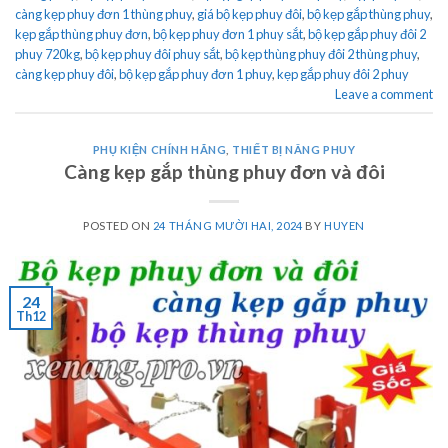
càng kẹp phuy đơn 1 thùng phuy
,
giá bộ kẹp phuy đôi
,
bộ kẹp gắp thùng phuy
,
kẹp gắp thùng phuy đơn
,
bộ kẹp phuy đơn 1 phuy sắt
,
bộ kẹp gắp phuy đôi 2
phuy 720kg
,
bộ kẹp phuy đôi phuy sắt
,
bộ kẹp thùng phuy đôi 2 thùng phuy
,
càng kẹp phuy đôi
,
bộ kẹp gắp phuy đơn 1 phuy
,
kẹp gắp phuy đôi 2 phuy
Leave a comment
PHỤ KIỆN CHÍNH HÃNG
,
THIẾT BỊ NÂNG PHUY
Càng kẹp gắp thùng phuy đơn và đôi
POSTED ON
24 THÁNG MƯỜI HAI, 2024
BY
HUYEN
24
Th12