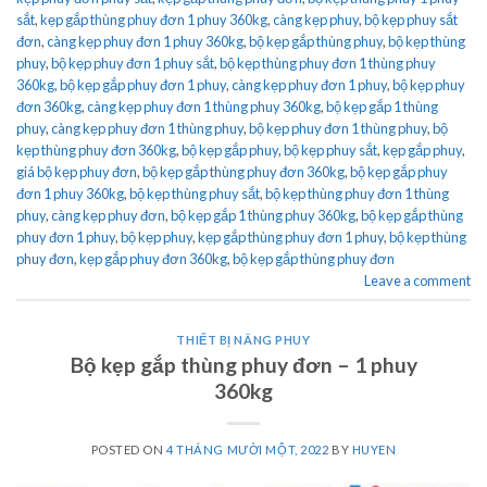
sắt
,
kẹp gắp thùng phuy đơn 1 phuy 360kg
,
càng kẹp phuy
,
bộ kẹp phuy sắt
đơn
,
càng kẹp phuy đơn 1 phuy 360kg
,
bộ kẹp gắp thùng phuy
,
bộ kẹp thùng
phuy
,
bộ kẹp phuy đơn 1 phuy sắt
,
bộ kẹp thùng phuy đơn 1 thùng phuy
360kg
,
bộ kẹp gắp phuy đơn 1 phuy
,
càng kẹp phuy đơn 1 phuy
,
bộ kẹp phuy
đơn 360kg
,
càng kẹp phuy đơn 1 thùng phuy 360kg
,
bộ kẹp gắp 1 thùng
phuy
,
càng kẹp phuy đơn 1 thùng phuy
,
bộ kẹp phuy đơn 1 thùng phuy
,
bộ
kẹp thùng phuy đơn 360kg
,
bộ kẹp gắp phuy
,
bộ kẹp phuy sắt
,
kẹp gắp phuy
,
giá bộ kẹp phuy đơn
,
bộ kẹp gắp thùng phuy đơn 360kg
,
bộ kẹp gắp phuy
đơn 1 phuy 360kg
,
bộ kẹp thùng phuy sắt
,
bộ kẹp thùng phuy đơn 1 thùng
phuy
,
càng kẹp phuy đơn
,
bộ kẹp gắp 1 thùng phuy 360kg
,
bộ kẹp gắp thùng
phuy đơn 1 phuy
,
bộ kẹp phuy
,
kẹp gắp thùng phuy đơn 1 phuy
,
bộ kẹp thùng
phuy đơn
,
kẹp gắp phuy đơn 360kg
,
bộ kẹp gắp thùng phuy đơn
Leave a comment
THIẾT BỊ NÂNG PHUY
Bộ kẹp gắp thùng phuy đơn – 1 phuy
360kg
POSTED ON
4 THÁNG MƯỜI MỘT, 2022
BY
HUYEN