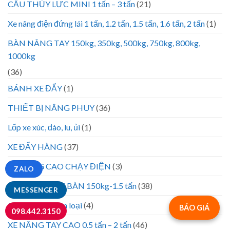
CẨU THỦY LỰC MINI 1 tấn – 3 tấn
(21)
Xe nâng điện đứng lái 1 tấn, 1.2 tấn, 1.5 tấn, 1.6 tấn, 2 tấn
(1)
BÀN NÂNG TAY 150kg, 350kg, 500kg, 750kg, 800kg,
1000kg
(36)
BÁNH XE ĐẨY
(1)
THIẾT BỊ NÂNG PHUY
(36)
Lốp xe xúc, đào, lu, ủi
(1)
XE ĐẨY HÀNG
(37)
XE NÂNG CAO CHẠY ĐIỆN
(3)
ZALO
XE NÂNG MẶT BÀN 150kg-1.5 tấn
(38)
MESSENGER
Chưa được phân loại
(4)
BÁO GIÁ
098.442.3150
XE NÂNG TAY CAO 0.5 tấn – 2 tấn
(46)