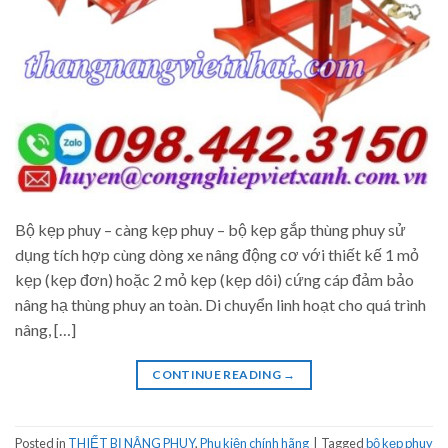
Bộ kẹp phuy – càng kẹp phuy – bộ kẹp gắp thùng phuy sử
dụng tích hợp cùng dòng xe nâng động cơ với thiết kế 1 mỏ
kẹp (kẹp đơn) hoặc 2 mỏ kẹp (kẹp dôi) cứng cáp đảm bảo
nâng hạ thùng phuy an toàn. Di chuyển linh hoạt cho quá trình
nâng, […]
CONTINUE READING
→
Posted in
THIẾT BỊ NÂNG PHUY
,
Phụ kiện chính hãng
|
Tagged
bộ kẹp phuy