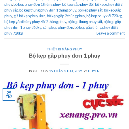
phuy
,
bộ kẹp phuy đơn 1 thùng phuy
,
bộ kẹp gắp phuy đôi
,
bộ kẹp phuy đôi 2
phuy sắt
,
bộ kẹp thùng phuy đơn 1 thùng phuy
,
bộ kẹp phuy sắt
,
bộ kẹp gắp
phuy
,
giá bộ kẹp phuy đơn
,
bộ kẹp gắp 2 thùng phuy
,
bộ kẹp phuy đôi 720kg
,
bộ kẹp gắp thùng phuy đôi 2 thùng phuy
,
bộ kẹp thùng phuy sắt
,
bộ kẹp gắp
phuy đơn 1 phuy 360kg
,
càng kẹp phuy đơn
,
bộ kẹp gắp thùng phuy đôi 2
phuy 720kg
Leave a comment
THIẾT BỊ NÂNG PHUY
Bộ kẹp gắp phuy đơn 1 phuy
POSTED ON
25 THÁNG HAI, 2022
BY
HUYEN
25
Th2