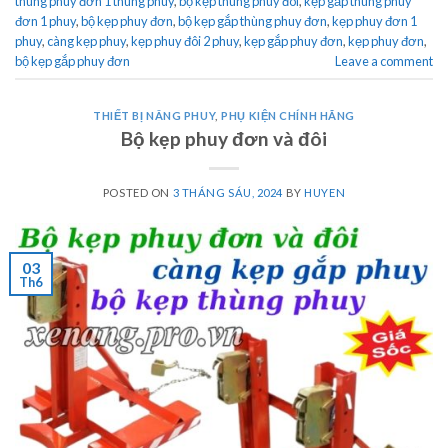
thùng phuy đơn 1 thùng phuy
,
bộ kẹp thùng phuy đôi
,
kẹp gắp thùng phuy
đơn 1 phuy
,
bộ kẹp phuy đơn
,
bộ kẹp gắp thùng phuy đơn
,
kẹp phuy đơn 1
phuy
,
càng kẹp phuy
,
kẹp phuy đôi 2 phuy
,
kẹp gắp phuy đơn
,
kẹp phuy đơn
,
bộ kẹp gắp phuy đơn
Leave a comment
THIẾT BỊ NÂNG PHUY
,
PHỤ KIỆN CHÍNH HÃNG
Bộ kẹp phuy đơn và đôi
POSTED ON
3 THÁNG SÁU, 2024
BY
HUYEN
03
Th6