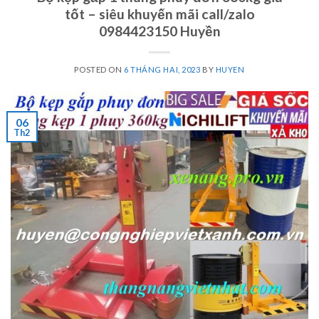
tốt – siêu khuyến mãi call/zalo
0984423150 Huyền
POSTED ON
6 THÁNG HAI, 2023
BY
HUYEN
06
Th2