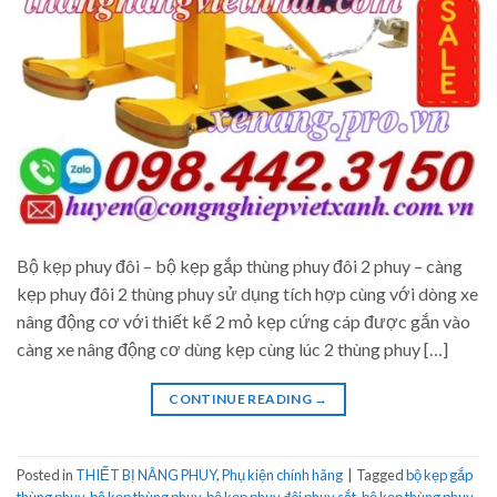
Bộ kẹp phuy đôi – bộ kẹp gắp thùng phuy đôi 2 phuy – càng
kẹp phuy đôi 2 thùng phuy sử dụng tích hợp cùng với dòng xe
nâng động cơ với thiết kế 2 mỏ kẹp cứng cáp được gắn vào
càng xe nâng động cơ dùng kẹp cùng lúc 2 thùng phuy […]
CONTINUE READING
→
Posted in
THIẾT BỊ NÂNG PHUY
,
Phụ kiện chính hãng
|
Tagged
bộ kẹp gắp
thùng phuy
,
bộ kẹp thùng phuy
,
bộ kẹp phuy đôi phuy sắt
,
bộ kẹp thùng phuy