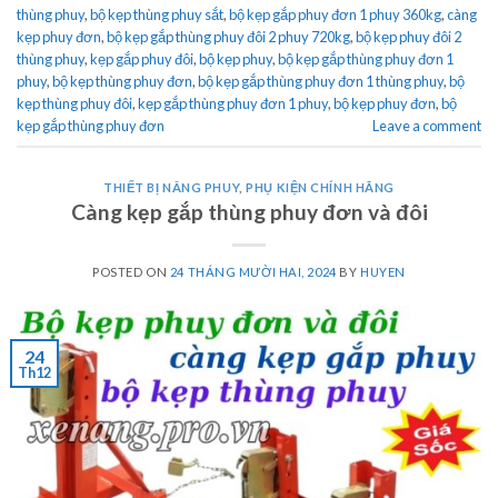
thùng phuy
,
bộ kẹp thùng phuy sắt
,
bộ kẹp gắp phuy đơn 1 phuy 360kg
,
càng
kẹp phuy đơn
,
bộ kẹp gắp thùng phuy đôi 2 phuy 720kg
,
bộ kẹp phuy đôi 2
thùng phuy
,
kẹp gắp phuy đôi
,
bộ kẹp phuy
,
bộ kẹp gắp thùng phuy đơn 1
phuy
,
bộ kẹp thùng phuy đơn
,
bộ kẹp gắp thùng phuy đơn 1 thùng phuy
,
bộ
kẹp thùng phuy đôi
,
kẹp gắp thùng phuy đơn 1 phuy
,
bộ kẹp phuy đơn
,
bộ
kẹp gắp thùng phuy đơn
Leave a comment
THIẾT BỊ NÂNG PHUY
,
PHỤ KIỆN CHÍNH HÃNG
Càng kẹp gắp thùng phuy đơn và đôi
POSTED ON
24 THÁNG MƯỜI HAI, 2024
BY
HUYEN
24
Th12