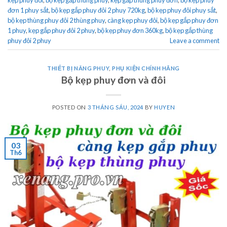
đơn 1 phuy sắt
,
bộ kẹp gắp phuy đôi 2 phuy 720kg
,
bộ kẹp phuy đôi phuy sắt
,
bộ kẹp thùng phuy đôi 2 thùng phuy
,
càng kẹp phuy đôi
,
bộ kẹp gắp phuy đơn
1 phuy
,
kẹp gắp phuy đôi 2 phuy
,
bộ kẹp phuy đơn 360kg
,
bộ kẹp gắp thùng
phuy đôi 2 phuy
Leave a comment
THIẾT BỊ NÂNG PHUY
,
PHỤ KIỆN CHÍNH HÃNG
Bộ kẹp phuy đơn và đôi
POSTED ON
3 THÁNG SÁU, 2024
BY
HUYEN
03
Th6