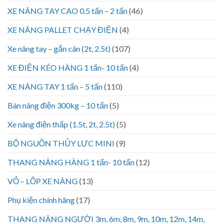
XE NÂNG TAY CAO 0.5 tấn – 2 tấn
(46)
XE NÂNG PALLET CHẠY ĐIỆN
(4)
Xe nâng tay – gắn cân (2t, 2.5t)
(107)
XE ĐIỆN KÉO HÀNG 1 tấn- 10 tấn
(4)
XE NÂNG TAY 1 tấn – 5 tấn
(110)
Bàn nâng điện 300kg – 10 tấn
(5)
Xe nâng điện thấp (1.5t, 2t, 2.5t)
(5)
BỘ NGUỒN THỦY LỰC MINI
(9)
THANG NÂNG HÀNG 1 tấn- 10 tấn
(12)
VỎ – LỐP XE NÂNG
(13)
Phụ kiện chính hãng
(17)
THANG NÂNG NGƯỜI 3m, 6m, 8m, 9m, 10m, 12m, 14m,