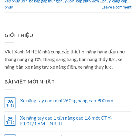
kẹp phuy đơn
,
bộ kẹp gắp thùng phuy đơn
,
kẹp phuy đơn 1 phuy
,
càng kẹp
phuy
Leave a comment
GIỚI THIỆU
Viet Xanh MHE là nhà cung cấp thiết bị nâng hàng đầu như
thang nâng người, thang nâng hàng, bàn nâng thủy lực, xe
nâng bàn, xe nâng tay, xe nâng điện, xe nâng thủy lực.
BÀI VIẾT MỚI NHẤT
Xe nâng tay cao mini 260kg nâng cao 900mm
26
Th12
Xe nâng tay cao 1 tấn nâng cao 1.6 mét CTY-
25
Th12
E1.0T/1.6M – NIULI