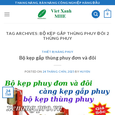
Skip
THANG NÂNG, BÀN NÂNG CÔNG NGHIỆP HÀNG ĐẦU
to
0
content
TAG ARCHIVES:
BỘ KẸP GẮP THÙNG PHUY ĐÔI 2
THÙNG PHUY
THIẾT BỊ NÂNG PHUY
Bộ kẹp gắp thùng phuy đơn và đôi
POSTED ON
24 THÁNG CHÍN, 2025
BY
HUYEN
24
Th9