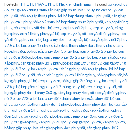
Posted in
THIẾT BỊ NÂNG PHUY
,
Phụ kiện chính hãng
|
Tagged
bộ kẹp phuy
đôi
,
càng kẹp 2 thùng phuy sắt
,
kẹp gắp phuy đơn 1 phuy
,
bộ kẹp phuy đơn
phuy sắt
,
bộ kẹp gắp thùng phuy đôi
,
bộ kẹp thùng phuy 1 phuy sắt
,
càng kẹp
phuy đơn 1 phuy
,
bộ kẹp 2 phuy
,
bộ kẹp thùng phuy 2 phuy sắt
,
kẹp gắp thùng
phuy
,
bộ kẹp phuy sắt đơn
,
bộ kẹp gắp phuy đôi 2 phuy
,
kẹp phuy đôi
,
càng
kẹp phuy đơn 1 thùng phuy
,
giá bộ kẹp phuy đôi
,
bộ kẹp gắp thùng phuy
,
kẹp
gắp thùng phuy đơn
,
bộ kẹp phuy đơn 1 phuy sắt
,
bộ kẹp gắp phuy đôi 2 phuy
720kg
,
bộ kẹp phuy đôi phuy sắt
,
bộ kẹp thùng phuy đôi 2 thùng phuy
,
càng
kẹp phuy đôi
,
bộ kẹp gắp phuy đơn 1 phuy
,
kẹp gắp phuy đôi 2 phuy
,
bộ kẹp
phuy đơn 360kg
,
bộ kẹp gắp thùng phuy đôi 2 phuy
,
bộ kẹp phuy sắt đôi
,
kẹp
gắp phuy
,
càng kẹp phuy đôi 2 phuy
,
bộ kẹp gắp 1 thùng phuy
,
kẹp gắp thùng
phuy đôi 2 phuy
,
bộ kẹp phuy đơn 1 thùng phuy
,
bộ kẹp gắp phuy đôi
,
bộ kẹp
phuy đôi 2 phuy sắt
,
bộ kẹp thùng phuy đơn 1 thùng phuy
,
bộ kẹp phuy sắt
,
bộ
kẹp gắp phuy
,
giá bộ kẹp phuy đơn
,
bộ kẹp gắp 2 thùng phuy
,
bộ kẹp phuy đôi
720kg
,
bộ kẹp gắp thùng phuy đôi 2 thùng phuy
,
bộ kẹp thùng phuy sắt
,
bộ
kẹp gắp phuy đơn 1 phuy 360kg
,
càng kẹp phuy đơn
,
bộ kẹp gắp thùng phuy
đôi 2 phuy 720kg
,
bộ kẹp phuy đôi 2 thùng phuy
,
kẹp gắp phuy đôi
,
bộ kẹp
phuy
,
bộ kẹp gắp thùng phuy đơn 1 phuy
,
bộ kẹp thùng phuy đơn
,
bộ kẹp gắp
thùng phuy đơn 1 thùng phuy
,
bộ kẹp thùng phuy đôi
,
kẹp gắp thùng phuy
đơn 1 phuy
,
bộ kẹp phuy đơn
,
bộ kẹp gắp thùng phuy đơn
,
kẹp phuy đơn 1
phuy
,
càng kẹp phuy
,
kẹp phuy đôi 2 phuy
,
kẹp gắp phuy đơn
,
kẹp phuy đơn
,
bộ kẹp gắp phuy đơn
,
càng kẹp phuy đơn phuy sắt
,
càng kẹp phuy đôi 2