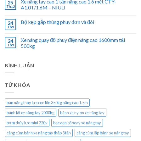
Xe nâng tay cao 1 tấn nâng cao 1.6 mét CTY-
25
Th12
A1.0T/1.6M – NIULI
Bộ kẹp gắp thùng phuy đơn và đôi
24
Th9
Xe nâng quay đổ phuy điện nâng cao 1600mm tải
24
Th9
500kg
BÌNH LUẬN
TỪ KHÓA
bàn nâng thủy lực con lăn 350kg nâng cao 1.5m
bánh lái xe nâng tay 2000kg
bánh xe nylon xe nâng tay
bơm thủy lực mini 220v
bạc đạn cổ xoay xe nâng tay
càng cùm bánh xe nâng tay thấp 3 tấn
càng cùm lắp bánh xe nâng tay