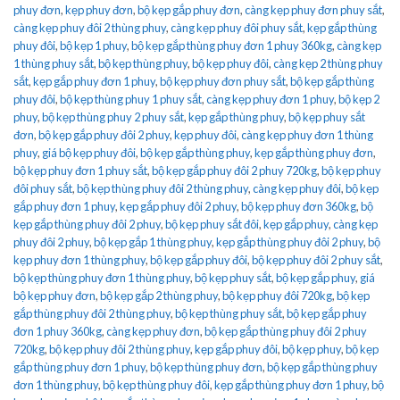
phuy đơn
,
kẹp phuy đơn
,
bộ kẹp gắp phuy đơn
,
càng kẹp phuy đơn phuy sắt
,
càng kẹp phuy đôi 2 thùng phuy
,
càng kẹp phuy đôi phuy sắt
,
kẹp gắp thùng
phuy đôi
,
bộ kẹp 1 phuy
,
bộ kẹp gắp thùng phuy đơn 1 phuy 360kg
,
càng kẹp
1 thùng phuy sắt
,
bộ kẹp thùng phuy
,
bộ kẹp phuy đôi
,
càng kẹp 2 thùng phuy
sắt
,
kẹp gắp phuy đơn 1 phuy
,
bộ kẹp phuy đơn phuy sắt
,
bộ kẹp gắp thùng
phuy đôi
,
bộ kẹp thùng phuy 1 phuy sắt
,
càng kẹp phuy đơn 1 phuy
,
bộ kẹp 2
phuy
,
bộ kẹp thùng phuy 2 phuy sắt
,
kẹp gắp thùng phuy
,
bộ kẹp phuy sắt
đơn
,
bộ kẹp gắp phuy đôi 2 phuy
,
kẹp phuy đôi
,
càng kẹp phuy đơn 1 thùng
phuy
,
giá bộ kẹp phuy đôi
,
bộ kẹp gắp thùng phuy
,
kẹp gắp thùng phuy đơn
,
bộ kẹp phuy đơn 1 phuy sắt
,
bộ kẹp gắp phuy đôi 2 phuy 720kg
,
bộ kẹp phuy
đôi phuy sắt
,
bộ kẹp thùng phuy đôi 2 thùng phuy
,
càng kẹp phuy đôi
,
bộ kẹp
gắp phuy đơn 1 phuy
,
kẹp gắp phuy đôi 2 phuy
,
bộ kẹp phuy đơn 360kg
,
bộ
kẹp gắp thùng phuy đôi 2 phuy
,
bộ kẹp phuy sắt đôi
,
kẹp gắp phuy
,
càng kẹp
phuy đôi 2 phuy
,
bộ kẹp gắp 1 thùng phuy
,
kẹp gắp thùng phuy đôi 2 phuy
,
bộ
kẹp phuy đơn 1 thùng phuy
,
bộ kẹp gắp phuy đôi
,
bộ kẹp phuy đôi 2 phuy sắt
,
bộ kẹp thùng phuy đơn 1 thùng phuy
,
bộ kẹp phuy sắt
,
bộ kẹp gắp phuy
,
giá
bộ kẹp phuy đơn
,
bộ kẹp gắp 2 thùng phuy
,
bộ kẹp phuy đôi 720kg
,
bộ kẹp
gắp thùng phuy đôi 2 thùng phuy
,
bộ kẹp thùng phuy sắt
,
bộ kẹp gắp phuy
đơn 1 phuy 360kg
,
càng kẹp phuy đơn
,
bộ kẹp gắp thùng phuy đôi 2 phuy
720kg
,
bộ kẹp phuy đôi 2 thùng phuy
,
kẹp gắp phuy đôi
,
bộ kẹp phuy
,
bộ kẹp
gắp thùng phuy đơn 1 phuy
,
bộ kẹp thùng phuy đơn
,
bộ kẹp gắp thùng phuy
đơn 1 thùng phuy
,
bộ kẹp thùng phuy đôi
,
kẹp gắp thùng phuy đơn 1 phuy
,
bộ