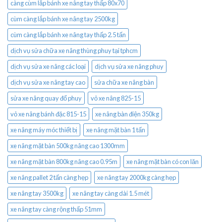
càng cùm lắp bánh xe nâng tay thấp 80x70
cùm càng lắp bánh xe nâng tay 2500kg
cùm càng lắp bánh xe nâng tay thấp 2.5 tấn
dịch vụ sửa chữa xe nâng thùng phuy tại tphcm
dịch vụ sửa xe nâng các loại
dịch vụ sửa xe nâng phuy
dịch vụ sửa xe nâng tay cao
sửa chữa xe nâng bàn
sửa xe nâng quay đổ phuy
vỏ xe nâng 825-15
vỏ xe nâng bánh đặc 815-15
xe nâng bàn điện 350kg
xe nâng máy móc thiết bị
xe nâng mặt bàn 1 tấn
xe nâng mặt bàn 500kg nâng cao 1300mm
xe nâng mặt bàn 800kg nâng cao 0.95m
xe nâng mặt bàn có con lăn
xe nâng pallet 2 tấn càng hẹp
xe nâng tay 2000kg càng hẹp
xe nâng tay 3500kg
xe nâng tay càng dài 1.5 mét
xe nâng tay càng rộng thấp 51mm