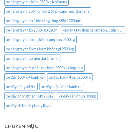
xe nâng tay mạ kẽm 2500kg ichimens
xe nâng tay thép không gỉ 2.5 tấn càng hẹp ichimens
xe nâng tay thấp 4 tấn càng rộng 685x1220mm
xe nâng tay thấp 2000kg ac20m
xe nâng tay thấp càng hẹp 2.5 tấn niuli
xe nâng tay thấp mạ kẽm càng hẹp 2500kg
xe nâng tay thấp mạ kẽm không gỉ 2500kg
xe nâng tay thấp siêu dài 1.5 mét
xe nâng tay thấp thân mạ kẽm 2500kg càng hẹp
xe đẩy 600kg 4 bánh xe
xe đẩy hàng 4 bánh 500kg
xe đẩy hàng x370c
xe đẩy mặt bàn 4 bánh xe
xe đẩy phong thạnh xth250s2
xe đẩy sàn nhựa 300kg
xe đẩy xtl130ds phong thạnh
CHUYÊN MỤC