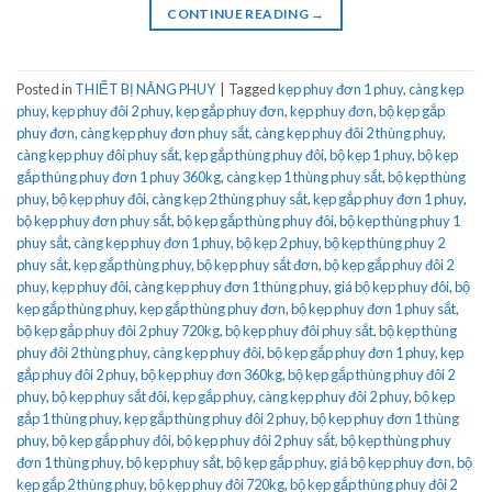
CONTINUE READING
→
Posted in
THIẾT BỊ NÂNG PHUY
|
Tagged
kẹp phuy đơn 1 phuy
,
càng kẹp
phuy
,
kẹp phuy đôi 2 phuy
,
kẹp gắp phuy đơn
,
kẹp phuy đơn
,
bộ kẹp gắp
phuy đơn
,
càng kẹp phuy đơn phuy sắt
,
càng kẹp phuy đôi 2 thùng phuy
,
càng kẹp phuy đôi phuy sắt
,
kẹp gắp thùng phuy đôi
,
bộ kẹp 1 phuy
,
bộ kẹp
gắp thùng phuy đơn 1 phuy 360kg
,
càng kẹp 1 thùng phuy sắt
,
bộ kẹp thùng
phuy
,
bộ kẹp phuy đôi
,
càng kẹp 2 thùng phuy sắt
,
kẹp gắp phuy đơn 1 phuy
,
bộ kẹp phuy đơn phuy sắt
,
bộ kẹp gắp thùng phuy đôi
,
bộ kẹp thùng phuy 1
phuy sắt
,
càng kẹp phuy đơn 1 phuy
,
bộ kẹp 2 phuy
,
bộ kẹp thùng phuy 2
phuy sắt
,
kẹp gắp thùng phuy
,
bộ kẹp phuy sắt đơn
,
bộ kẹp gắp phuy đôi 2
phuy
,
kẹp phuy đôi
,
càng kẹp phuy đơn 1 thùng phuy
,
giá bộ kẹp phuy đôi
,
bộ
kẹp gắp thùng phuy
,
kẹp gắp thùng phuy đơn
,
bộ kẹp phuy đơn 1 phuy sắt
,
bộ kẹp gắp phuy đôi 2 phuy 720kg
,
bộ kẹp phuy đôi phuy sắt
,
bộ kẹp thùng
phuy đôi 2 thùng phuy
,
càng kẹp phuy đôi
,
bộ kẹp gắp phuy đơn 1 phuy
,
kẹp
gắp phuy đôi 2 phuy
,
bộ kẹp phuy đơn 360kg
,
bộ kẹp gắp thùng phuy đôi 2
phuy
,
bộ kẹp phuy sắt đôi
,
kẹp gắp phuy
,
càng kẹp phuy đôi 2 phuy
,
bộ kẹp
gắp 1 thùng phuy
,
kẹp gắp thùng phuy đôi 2 phuy
,
bộ kẹp phuy đơn 1 thùng
phuy
,
bộ kẹp gắp phuy đôi
,
bộ kẹp phuy đôi 2 phuy sắt
,
bộ kẹp thùng phuy
đơn 1 thùng phuy
,
bộ kẹp phuy sắt
,
bộ kẹp gắp phuy
,
giá bộ kẹp phuy đơn
,
bộ
kẹp gắp 2 thùng phuy
,
bộ kẹp phuy đôi 720kg
,
bộ kẹp gắp thùng phuy đôi 2