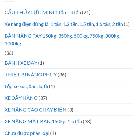
CẨU THỦY LỰC MINI 1 tấn – 3 tấn
(21)
Xe nâng điện đứng lái 1 tấn, 1.2 tấn, 1.5 tấn, 1.6 tấn, 2 tấn
(1)
BÀN NÂNG TAY 150kg, 350kg, 500kg, 750kg, 800kg,
1000kg
(36)
BÁNH XE ĐẨY
(1)
THIẾT BỊ NÂNG PHUY
(36)
Lốp xe xúc, đào, lu, ủi
(1)
XE ĐẨY HÀNG
(37)
XE NÂNG CAO CHẠY ĐIỆN
(3)
XE NÂNG MẶT BÀN 150kg-1.5 tấn
(38)
Chưa được phân loại
(4)