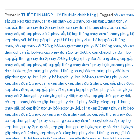
Posted in
THIẾT BỊ NÂNG PHUY
,
Phụ kiện chính hãng
|
Tagged
bộ kẹp phuy
sắt đôi
,
kẹp gắp phuy
,
càng kẹp phuy đôi 2 phuy
,
bộ kẹp gắp 1 thùng phuy
,
kẹp gắp thùng phuy đôi 2 phuy
,
bộ kẹp phuy đơn 1 thùng phuy
,
bộ kẹp gắp
phuy đôi
,
bộ kẹp phuy đôi 2 phuy sắt
,
bộ kẹp thùng phuy đơn 1 thùng phuy
,
bộ
kẹp phuy sắt
,
bộ kẹp gắp phuy
,
giá bộ kẹp phuy đơn
,
bộ kẹp gắp 2 thùng
phuy
,
bộ kẹp phuy đôi 720kg
,
bộ kẹp gắp thùng phuy đôi 2 thùng phuy
,
bộ kẹp
thùng phuy sắt
,
bộ kẹp gắp phuy đơn 1 phuy 360kg
,
càng kẹp phuy đơn
,
bộ
kẹp gắp thùng phuy đôi 2 phuy 720kg
,
bộ kẹp phuy đôi 2 thùng phuy
,
kẹp gắp
phuy đôi
,
bộ kẹp phuy
,
bộ kẹp gắp thùng phuy đơn 1 phuy
,
bộ kẹp thùng phuy
đơn
,
bộ kẹp gắp thùng phuy đơn 1 thùng phuy
,
bộ kẹp thùng phuy đôi
,
kẹp
gắp thùng phuy đơn 1 phuy
,
bộ kẹp phuy đơn
,
bộ kẹp gắp thùng phuy đơn
,
kẹp phuy đơn 1 phuy
,
càng kẹp phuy
,
kẹp phuy đôi 2 phuy
,
kẹp gắp phuy đơn
,
kẹp phuy đơn
,
bộ kẹp gắp phuy đơn
,
càng kẹp phuy đơn phuy sắt
,
càng kẹp
phuy đôi 2 thùng phuy
,
càng kẹp phuy đôi phuy sắt
,
kẹp gắp thùng phuy đôi
,
bộ kẹp 1 phuy
,
bộ kẹp gắp thùng phuy đơn 1 phuy 360kg
,
càng kẹp 1 thùng
phuy sắt
,
bộ kẹp thùng phuy
,
bộ kẹp phuy đôi
,
càng kẹp 2 thùng phuy sắt
,
kẹp
gắp phuy đơn 1 phuy
,
bộ kẹp phuy đơn phuy sắt
,
bộ kẹp gắp thùng phuy đôi
,
bộ kẹp thùng phuy 1 phuy sắt
,
càng kẹp phuy đơn 1 phuy
,
bộ kẹp 2 phuy
,
bộ
kẹp thùng phuy 2 phuy sắt
,
kẹp gắp thùng phuy
,
bộ kẹp phuy sắt đơn
,
bộ kẹp
gắp phuy đôi 2 phuy
,
kẹp phuy đôi
,
càng kẹp phuy đơn 1 thùng phuy
,
giá bộ
kẹp phuy đôi
,
bộ kẹp gắp thùng phuy
,
kẹp gắp thùng phuy đơn
,
bộ kẹp phuy