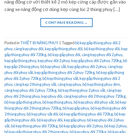
nâng động cơ với thiết kế 2 mỏ kẹp cứng cáp được gắn vào
càng xe nâng động cơ dùng kẹp cùng lúc 2 thùng phuy […]
CONTINUE READING
→
Posted in
THIẾT BỊ NÂNG PHUY
|
Tagged
bộ kẹp gắp thùng phuy đôi 2
phuy
,
càng kẹp phuy đôi
,
kẹp gắp thùng phuy đôi
,
bộ kẹp thùng phuy đôi
,
kẹp
gắp thùng phuy đôi 720kg
,
bộ kẹp gắp phuy đôi
,
càng kẹp phuy đôi 2 phuy
,
kẹp gắp thùng phuy
,
kẹp phuy đôi 2 phuy
,
kẹp gắp phuy đôi 2 phuy 720kg
,
bộ
kẹp gắp 2 thùng phuy
,
bộ kẹp phuy sắt
,
kẹp gắp phuy đôi 2 phuy
,
càng kẹp
phuy đôi phuy sắt
,
kẹp gắp thùng phuy đôi 2 phuy 720kg
,
bộ kẹp gắp thùng
phuy đôi 2 phuy 720kg
,
bộ kẹp thùng phuy sắt
,
kẹp gắp thùng phuy đôi 2
phuy
,
càng kẹp 2 thùng phuy sắt
,
càng kẹp phuy
,
bộ kẹp thùng phuy đơn
,
càng kẹp phuy đôi 2 phuy 720kg
,
bộ kẹp thùng phuy 2 phuy sắt
,
càng kẹp
phuy đôi 2 thùng phuy
,
kẹp phuy đôi
,
càng kẹp phuy đôi 2 thùng phuy 720kg
,
bộ kẹp gắp thùng phuy
,
bộ kẹp thùng phuy
,
bộ kẹp phuy đôi phuy sắt
,
bộ kẹp
thùng phuy đôi 2 thùng phuy 720kg
,
bộ kẹp gắp phuy
,
bộ kẹp thùng phuy đôi
2 thùng phuy
,
bộ kẹp phuy sắt đôi
,
bộ kẹp gắp thùng phuy đôi 720kg
,
bộ kẹp
gắp thùng phuy đôi
,
bộ kẹp phuy đôi
,
kẹp gắp phuy
,
bộ kẹp phuy đôi 2 phuy
sắt
,
bộ kẹp thùng phuy đôi 720kg
,
bộ kẹp gắp phuy đôi 2 phuy
,
bộ kẹp 2 phuy
,
bộ kẹp gắp thùng phuy đôi 2 thùng phuy
,
bộ kẹp phuy đôi 720kg
,
bộ kẹp gắp