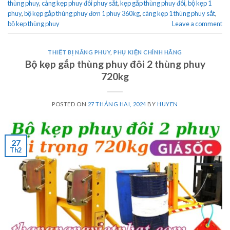
thùng phuy
,
càng kẹp phuy đôi phuy sắt
,
kẹp gắp thùng phuy đôi
,
bộ kẹp 1
phuy
,
bộ kẹp gắp thùng phuy đơn 1 phuy 360kg
,
càng kẹp 1 thùng phuy sắt
,
bộ kẹp thùng phuy
Leave a comment
THIẾT BỊ NÂNG PHUY
,
PHỤ KIỆN CHÍNH HÃNG
Bộ kẹp gắp thùng phuy đôi 2 thùng phuy
720kg
POSTED ON
27 THÁNG HAI, 2024
BY
HUYEN
27
Th2