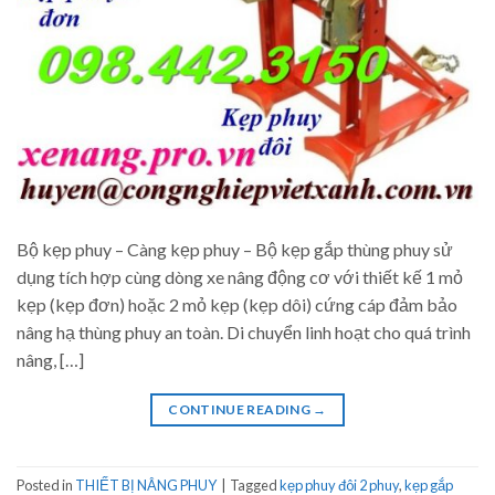
Bộ kẹp phuy – Càng kẹp phuy – Bộ kẹp gắp thùng phuy sử
dụng tích hợp cùng dòng xe nâng động cơ với thiết kế 1 mỏ
kẹp (kẹp đơn) hoặc 2 mỏ kẹp (kẹp dôi) cứng cáp đảm bảo
nâng hạ thùng phuy an toàn. Di chuyển linh hoạt cho quá trình
nâng, […]
CONTINUE READING
→
Posted in
THIẾT BỊ NÂNG PHUY
|
Tagged
kẹp phuy đôi 2 phuy
,
kẹp gắp