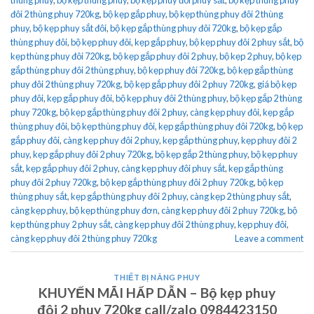
đôi 2 thùng phuy 720kg
,
bộ kẹp gắp phuy
,
bộ kẹp thùng phuy đôi 2 thùng
phuy
,
bộ kẹp phuy sắt đôi
,
bộ kẹp gắp thùng phuy đôi 720kg
,
bộ kẹp gắp
thùng phuy đôi
,
bộ kẹp phuy đôi
,
kẹp gắp phuy
,
bộ kẹp phuy đôi 2 phuy sắt
,
bộ
kẹp thùng phuy đôi 720kg
,
bộ kẹp gắp phuy đôi 2 phuy
,
bộ kẹp 2 phuy
,
bộ kẹp
gắp thùng phuy đôi 2 thùng phuy
,
bộ kẹp phuy đôi 720kg
,
bộ kẹp gắp thùng
phuy đôi 2 thùng phuy 720kg
,
bộ kẹp gắp phuy đôi 2 phuy 720kg
,
giá bộ kẹp
phuy đôi
,
kẹp gắp phuy đôi
,
bộ kẹp phuy đôi 2 thùng phuy
,
bộ kẹp gắp 2 thùng
phuy 720kg
,
bộ kẹp gắp thùng phuy đôi 2 phuy
,
càng kẹp phuy đôi
,
kẹp gắp
thùng phuy đôi
,
bộ kẹp thùng phuy đôi
,
kẹp gắp thùng phuy đôi 720kg
,
bộ kẹp
gắp phuy đôi
,
càng kẹp phuy đôi 2 phuy
,
kẹp gắp thùng phuy
,
kẹp phuy đôi 2
phuy
,
kẹp gắp phuy đôi 2 phuy 720kg
,
bộ kẹp gắp 2 thùng phuy
,
bộ kẹp phuy
sắt
,
kẹp gắp phuy đôi 2 phuy
,
càng kẹp phuy đôi phuy sắt
,
kẹp gắp thùng
phuy đôi 2 phuy 720kg
,
bộ kẹp gắp thùng phuy đôi 2 phuy 720kg
,
bộ kẹp
thùng phuy sắt
,
kẹp gắp thùng phuy đôi 2 phuy
,
càng kẹp 2 thùng phuy sắt
,
càng kẹp phuy
,
bộ kẹp thùng phuy đơn
,
càng kẹp phuy đôi 2 phuy 720kg
,
bộ
kẹp thùng phuy 2 phuy sắt
,
càng kẹp phuy đôi 2 thùng phuy
,
kẹp phuy đôi
,
càng kẹp phuy đôi 2 thùng phuy 720kg
Leave a comment
THIẾT BỊ NÂNG PHUY
KHUYẾN MÃI HẤP DẪN – Bộ kẹp phuy
đôi 2 phuy 720kg call/zalo 0984423150