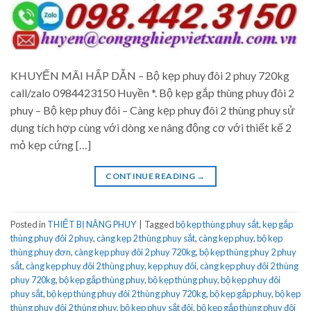
KHUYẾN MÃI HẤP DẪN – Bộ kẹp phuy đôi 2 phuy 720kg
call/zalo 0984423150 Huyền *. Bộ kẹp gắp thùng phuy đôi 2
phuy – Bộ kẹp phuy đôi – Càng kẹp phuy đôi 2 thùng phuy sử
dụng tích hợp cùng với dòng xe nâng động cơ với thiết kế 2
mỏ kẹp cứng […]
CONTINUE READING
→
Posted in
THIẾT BỊ NÂNG PHUY
|
Tagged
bộ kẹp thùng phuy sắt
,
kẹp gắp
thùng phuy đôi 2 phuy
,
càng kẹp 2 thùng phuy sắt
,
càng kẹp phuy
,
bộ kẹp
thùng phuy đơn
,
càng kẹp phuy đôi 2 phuy 720kg
,
bộ kẹp thùng phuy 2 phuy
sắt
,
càng kẹp phuy đôi 2 thùng phuy
,
kẹp phuy đôi
,
càng kẹp phuy đôi 2 thùng
phuy 720kg
,
bộ kẹp gắp thùng phuy
,
bộ kẹp thùng phuy
,
bộ kẹp phuy đôi
phuy sắt
,
bộ kẹp thùng phuy đôi 2 thùng phuy 720kg
,
bộ kẹp gắp phuy
,
bộ kẹp
thùng phuy đôi 2 thùng phuy
,
bộ kẹp phuy sắt đôi
,
bộ kẹp gắp thùng phuy đôi