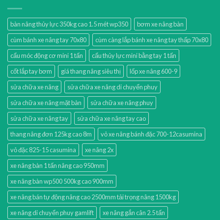
bàn nâng thủy lực 350kg cao 1.5 mét wp350
bơm xe nâng bàn
cùm bánh xe nâng tay 70x80
cùm càng lắp bánh xe nâng tay thấp 70x80
cẩu móc động cơ mini 1 tấn
cẩu thủy lực mini bằng tay 1 tấn
cốt lắp tay bơm
giá thang nâng siêu thị
lốp xe nâng 600-9
sửa chữa xe nâng
sửa chữa xe nâng di chuyển phuy
sửa chữa xe nâng mặt bàn
sửa chữa xe nâng phuy
sửa chữa xe nâng tay
sửa chữa xe nâng tay cao
thang nâng đơn 125kg cao 8m
vỏ xe nâng bánh đặc 700-12casumina
vỏ đặc 825-15 casumina
xe nâng 2x
xe nâng bàn 1 tấn nâng cao 950mm
xe nâng bàn wp500 500kg cao 900mm
xe nâng bán tự động nâng cao 2500mm tải trọng nâng 1500kg
xe nâng di chuyển phuy gamlift
xe nâng gắn cân 2.5 tấn