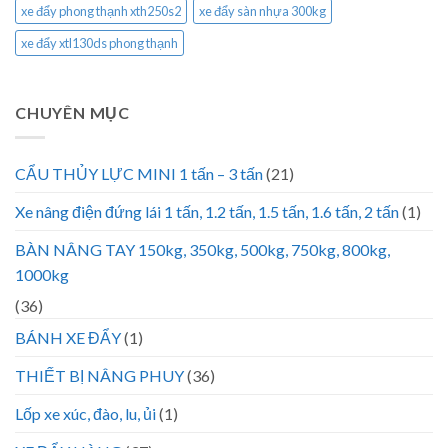
xe đẩy phong thạnh xth250s2
xe đẩy sàn nhựa 300kg
xe đẩy xtl130ds phong thạnh
CHUYÊN MỤC
CẨU THỦY LỰC MINI 1 tấn – 3 tấn
(21)
Xe nâng điện đứng lái 1 tấn, 1.2 tấn, 1.5 tấn, 1.6 tấn, 2 tấn
(1)
BÀN NÂNG TAY 150kg, 350kg, 500kg, 750kg, 800kg,
1000kg
(36)
BÁNH XE ĐẨY
(1)
THIẾT BỊ NÂNG PHUY
(36)
Lốp xe xúc, đào, lu, ủi
(1)