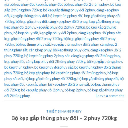
giá bộ kẹp phuy đôi
,
kẹp gắp phuy đôi
,
bộ kẹp phuy đôi 2 thùng phuy
,
bộ kẹp
gắp 2 thùng phuy 720kg
,
bộ kẹp gắp thùng phuy đôi 2 phuy
,
càng kẹp phuy
đôi
,
kẹp gắp thùng phuy đôi
,
bộ kẹp thùng phuy đôi
,
kẹp gắp thùng phuy đôi
720kg
,
bộ kẹp gắp phuy đôi
,
càng kẹp phuy đôi 2 phuy
,
kẹp gắp thùng phuy
,
kẹp phuy đôi 2 phuy
,
kẹp gắp phuy đôi 2 phuy 720kg
,
bộ kẹp gắp 2 thùng
phuy
,
bộ kẹp phuy sắt
,
kẹp gắp phuy đôi 2 phuy
,
càng kẹp phuy đôi phuy sắt
,
kẹp gắp thùng phuy đôi 2 phuy 720kg
,
bộ kẹp gắp thùng phuy đôi 2 phuy
720kg
,
bộ kẹp thùng phuy sắt
,
kẹp gắp thùng phuy đôi 2 phuy
,
càng kẹp 2
thùng phuy sắt
,
càng kẹp phuy
,
bộ kẹp thùng phuy đơn
,
càng kẹp phuy đôi 2
phuy 720kg
,
bộ kẹp thùng phuy 2 phuy sắt
,
càng kẹp phuy đôi 2 thùng phuy
,
kẹp phuy đôi
,
càng kẹp phuy đôi 2 thùng phuy 720kg
,
bộ kẹp gắp thùng phuy
,
bộ kẹp thùng phuy
,
bộ kẹp phuy đôi phuy sắt
,
bộ kẹp thùng phuy đôi 2 thùng
phuy 720kg
,
bộ kẹp gắp phuy
,
bộ kẹp thùng phuy đôi 2 thùng phuy
,
bộ kẹp
phuy sắt đôi
,
bộ kẹp gắp thùng phuy đôi 720kg
,
bộ kẹp gắp thùng phuy đôi
,
bộ
kẹp phuy đôi
,
kẹp gắp phuy
,
bộ kẹp phuy đôi 2 phuy sắt
,
bộ kẹp thùng phuy
đôi 720kg
,
bộ kẹp gắp phuy đôi 2 phuy
,
bộ kẹp 2 phuy
,
bộ kẹp gắp thùng phuy
đôi 2 thùng phuy
Leave a comment
THIẾT BỊ NÂNG PHUY
Bộ kẹp gắp thùng phuy đôi – 2 phuy 720kg