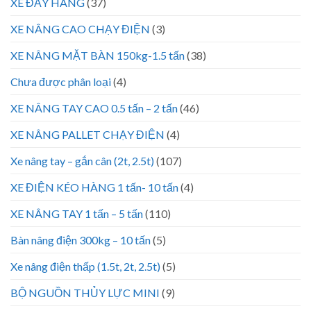
XE ĐẨY HÀNG
(37)
XE NÂNG CAO CHẠY ĐIỆN
(3)
XE NÂNG MẶT BÀN 150kg-1.5 tấn
(38)
Chưa được phân loại
(4)
XE NÂNG TAY CAO 0.5 tấn – 2 tấn
(46)
XE NÂNG PALLET CHẠY ĐIỆN
(4)
Xe nâng tay – gắn cân (2t, 2.5t)
(107)
XE ĐIỆN KÉO HÀNG 1 tấn- 10 tấn
(4)
XE NÂNG TAY 1 tấn – 5 tấn
(110)
Bàn nâng điện 300kg – 10 tấn
(5)
Xe nâng điện thấp (1.5t, 2t, 2.5t)
(5)
BỘ NGUỒN THỦY LỰC MINI
(9)