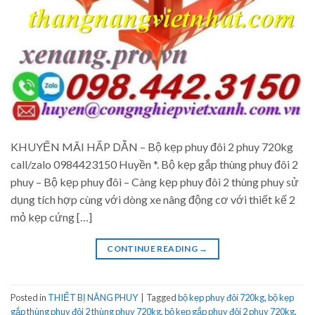
KHUYẾN MÃI HẤP DẪN – Bộ kẹp phuy đôi 2 phuy 720kg
call/zalo 0984423150 Huyền *. Bộ kẹp gắp thùng phuy đôi 2
phuy – Bộ kẹp phuy đôi – Càng kẹp phuy đôi 2 thùng phuy sử
dụng tích hợp cùng với dòng xe nâng động cơ với thiết kế 2
mỏ kẹp cứng […]
CONTINUE READING
→
Posted in
THIẾT BỊ NÂNG PHUY
|
Tagged
bộ kẹp phuy đôi 720kg
,
bộ kẹp
gắp thùng phuy đôi 2 thùng phuy 720kg
,
bộ kẹp gắp phuy đôi 2 phuy 720kg
,