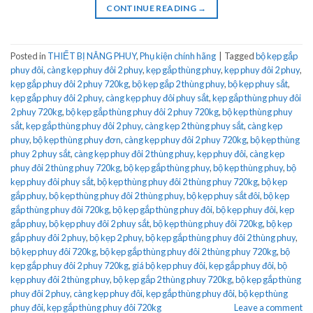
CONTINUE READING
→
Posted in
THIẾT BỊ NÂNG PHUY
,
Phụ kiện chính hãng
|
Tagged
bộ kẹp gắp
phuy đôi
,
càng kẹp phuy đôi 2 phuy
,
kẹp gắp thùng phuy
,
kẹp phuy đôi 2 phuy
,
kẹp gắp phuy đôi 2 phuy 720kg
,
bộ kẹp gắp 2 thùng phuy
,
bộ kẹp phuy sắt
,
kẹp gắp phuy đôi 2 phuy
,
càng kẹp phuy đôi phuy sắt
,
kẹp gắp thùng phuy đôi
2 phuy 720kg
,
bộ kẹp gắp thùng phuy đôi 2 phuy 720kg
,
bộ kẹp thùng phuy
sắt
,
kẹp gắp thùng phuy đôi 2 phuy
,
càng kẹp 2 thùng phuy sắt
,
càng kẹp
phuy
,
bộ kẹp thùng phuy đơn
,
càng kẹp phuy đôi 2 phuy 720kg
,
bộ kẹp thùng
phuy 2 phuy sắt
,
càng kẹp phuy đôi 2 thùng phuy
,
kẹp phuy đôi
,
càng kẹp
phuy đôi 2 thùng phuy 720kg
,
bộ kẹp gắp thùng phuy
,
bộ kẹp thùng phuy
,
bộ
kẹp phuy đôi phuy sắt
,
bộ kẹp thùng phuy đôi 2 thùng phuy 720kg
,
bộ kẹp
gắp phuy
,
bộ kẹp thùng phuy đôi 2 thùng phuy
,
bộ kẹp phuy sắt đôi
,
bộ kẹp
gắp thùng phuy đôi 720kg
,
bộ kẹp gắp thùng phuy đôi
,
bộ kẹp phuy đôi
,
kẹp
gắp phuy
,
bộ kẹp phuy đôi 2 phuy sắt
,
bộ kẹp thùng phuy đôi 720kg
,
bộ kẹp
gắp phuy đôi 2 phuy
,
bộ kẹp 2 phuy
,
bộ kẹp gắp thùng phuy đôi 2 thùng phuy
,
bộ kẹp phuy đôi 720kg
,
bộ kẹp gắp thùng phuy đôi 2 thùng phuy 720kg
,
bộ
kẹp gắp phuy đôi 2 phuy 720kg
,
giá bộ kẹp phuy đôi
,
kẹp gắp phuy đôi
,
bộ
kẹp phuy đôi 2 thùng phuy
,
bộ kẹp gắp 2 thùng phuy 720kg
,
bộ kẹp gắp thùng
phuy đôi 2 phuy
,
càng kẹp phuy đôi
,
kẹp gắp thùng phuy đôi
,
bộ kẹp thùng
phuy đôi
,
kẹp gắp thùng phuy đôi 720kg
Leave a comment