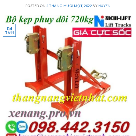
POSTED ON
4 THÁNG MƯỜI MỘT, 2022
BY
HUYEN
04
Th11