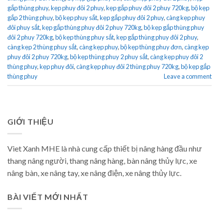
gắp thùng phuy
,
kẹp phuy đôi 2 phuy
,
kẹp gắp phuy đôi 2 phuy 720kg
,
bộ kẹp
gắp 2 thùng phuy
,
bộ kẹp phuy sắt
,
kẹp gắp phuy đôi 2 phuy
,
càng kẹp phuy
đôi phuy sắt
,
kẹp gắp thùng phuy đôi 2 phuy 720kg
,
bộ kẹp gắp thùng phuy
đôi 2 phuy 720kg
,
bộ kẹp thùng phuy sắt
,
kẹp gắp thùng phuy đôi 2 phuy
,
càng kẹp 2 thùng phuy sắt
,
càng kẹp phuy
,
bộ kẹp thùng phuy đơn
,
càng kẹp
phuy đôi 2 phuy 720kg
,
bộ kẹp thùng phuy 2 phuy sắt
,
càng kẹp phuy đôi 2
thùng phuy
,
kẹp phuy đôi
,
càng kẹp phuy đôi 2 thùng phuy 720kg
,
bộ kẹp gắp
thùng phuy
Leave a comment
GIỚI THIỆU
Viet Xanh MHE là nhà cung cấp thiết bị nâng hàng đầu như
thang nâng người, thang nâng hàng, bàn nâng thủy lực, xe
nâng bàn, xe nâng tay, xe nâng điện, xe nâng thủy lực.
BÀI VIẾT MỚI NHẤT