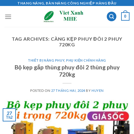
Skip
THANG NÂNG, BÀN NÂNG CÔNG NGHIỆP HÀNG ĐẦU
to
0
content
TAG ARCHIVES:
CÀNG KẸP PHUY ĐÔI 2 PHUY
720KG
THIẾT BỊ NÂNG PHUY
,
PHỤ KIỆN CHÍNH HÃNG
Bộ kẹp gắp thùng phuy đôi 2 thùng phuy
720kg
POSTED ON
27 THÁNG HAI, 2024
BY
HUYEN
27
Th2