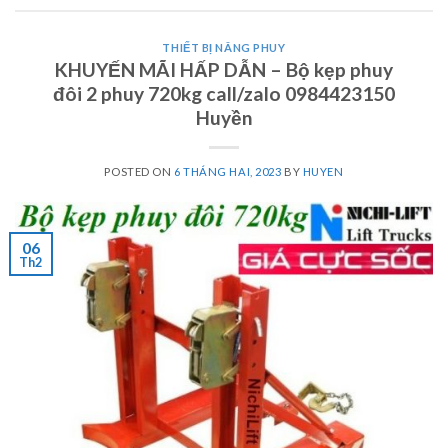
THIẾT BỊ NÂNG PHUY
KHUYẾN MÃI HẤP DẪN – Bộ kẹp phuy
đôi 2 phuy 720kg call/zalo 0984423150
Huyền
POSTED ON
6 THÁNG HAI, 2023
BY
HUYEN
06
Th2