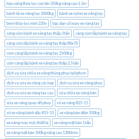
bàn nâng thủy lực con lăn 350kg nâng cao 1.5m
bánh lái xe nâng tay 2000kg
bánh xe nylon xe nâng tay
bơm thủy lực mini 220v
bạc đạn cổ xoay xe nâng tay
càng cùm bánh xe nâng tay thấp 3 tấn
càng cùm lắp bánh xe nâng tay
càng cùm lắp bánh xe nâng tay thấp 80x70
cùm càng lắp bánh xe nâng tay 2500kg
cùm càng lắp bánh xe nâng tay thấp 2.5 tấn
dịch vụ sửa chữa xe nâng thùng phuy tại tphcm
dịch vụ sửa xe nâng các loại
dịch vụ sửa xe nâng phuy
dịch vụ sửa xe nâng tay cao
sửa chữa xe nâng bàn
sửa xe nâng quay đổ phuy
vỏ xe nâng 825-15
vỏ xe nâng bánh đặc 815-15
xe nâng bàn điện 350kg
xe nâng máy móc thiết bị
xe nâng mặt bàn 1 tấn
xe nâng mặt bàn 500kg nâng cao 1300mm