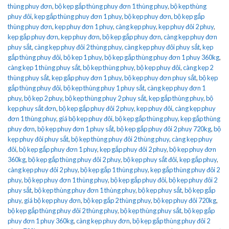
thùng phuy đơn
,
bộ kẹp gắp thùng phuy đơn 1 thùng phuy
,
bộ kẹp thùng
phuy đôi
,
kẹp gắp thùng phuy đơn 1 phuy
,
bộ kẹp phuy đơn
,
bộ kẹp gắp
thùng phuy đơn
,
kẹp phuy đơn 1 phuy
,
càng kẹp phuy
,
kẹp phuy đôi 2 phuy
,
kẹp gắp phuy đơn
,
kẹp phuy đơn
,
bộ kẹp gắp phuy đơn
,
càng kẹp phuy đơn
phuy sắt
,
càng kẹp phuy đôi 2 thùng phuy
,
càng kẹp phuy đôi phuy sắt
,
kẹp
gắp thùng phuy đôi
,
bộ kẹp 1 phuy
,
bộ kẹp gắp thùng phuy đơn 1 phuy 360kg
,
càng kẹp 1 thùng phuy sắt
,
bộ kẹp thùng phuy
,
bộ kẹp phuy đôi
,
càng kẹp 2
thùng phuy sắt
,
kẹp gắp phuy đơn 1 phuy
,
bộ kẹp phuy đơn phuy sắt
,
bộ kẹp
gắp thùng phuy đôi
,
bộ kẹp thùng phuy 1 phuy sắt
,
càng kẹp phuy đơn 1
phuy
,
bộ kẹp 2 phuy
,
bộ kẹp thùng phuy 2 phuy sắt
,
kẹp gắp thùng phuy
,
bộ
kẹp phuy sắt đơn
,
bộ kẹp gắp phuy đôi 2 phuy
,
kẹp phuy đôi
,
càng kẹp phuy
đơn 1 thùng phuy
,
giá bộ kẹp phuy đôi
,
bộ kẹp gắp thùng phuy
,
kẹp gắp thùng
phuy đơn
,
bộ kẹp phuy đơn 1 phuy sắt
,
bộ kẹp gắp phuy đôi 2 phuy 720kg
,
bộ
kẹp phuy đôi phuy sắt
,
bộ kẹp thùng phuy đôi 2 thùng phuy
,
càng kẹp phuy
đôi
,
bộ kẹp gắp phuy đơn 1 phuy
,
kẹp gắp phuy đôi 2 phuy
,
bộ kẹp phuy đơn
360kg
,
bộ kẹp gắp thùng phuy đôi 2 phuy
,
bộ kẹp phuy sắt đôi
,
kẹp gắp phuy
,
càng kẹp phuy đôi 2 phuy
,
bộ kẹp gắp 1 thùng phuy
,
kẹp gắp thùng phuy đôi 2
phuy
,
bộ kẹp phuy đơn 1 thùng phuy
,
bộ kẹp gắp phuy đôi
,
bộ kẹp phuy đôi 2
phuy sắt
,
bộ kẹp thùng phuy đơn 1 thùng phuy
,
bộ kẹp phuy sắt
,
bộ kẹp gắp
phuy
,
giá bộ kẹp phuy đơn
,
bộ kẹp gắp 2 thùng phuy
,
bộ kẹp phuy đôi 720kg
,
bộ kẹp gắp thùng phuy đôi 2 thùng phuy
,
bộ kẹp thùng phuy sắt
,
bộ kẹp gắp
phuy đơn 1 phuy 360kg
,
càng kẹp phuy đơn
,
bộ kẹp gắp thùng phuy đôi 2