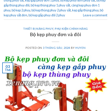
thùng phuy sắt
,
kẹp gắp phuy đơn 1 phuy
,
bộ kẹp phuy đơn phuy sắt
,
bộ kẹp
gắp thùng phuy đôi
,
bộ kẹp thùng phuy 1 phuy sắt
,
càng kẹp phuy đơn 1
phuy
,
bộ kẹp 2 phuy
,
bộ kẹp thùng phuy 2 phuy sắt
,
kẹp gắp thùng phuy
,
bộ
kẹp phuy sắt đơn
,
bộ kẹp gắp phuy đôi 2 phuy
Leave a comment
THIẾT BỊ NÂNG PHUY
,
PHỤ KIỆN CHÍNH HÃNG
Bộ kẹp phuy đơn và đôi
POSTED ON
3 THÁNG SÁU, 2024
BY
HUYEN
03
Th6