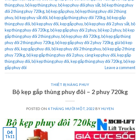
thùng phuy
,
bộ kẹp thùng phuy
,
bộ kẹp phuy đôi phuy sắt
,
bộ kẹp thùng phuy
đôi 2 thùng phuy 720kg
,
bộ kẹp gắp phuy
,
bộ kẹp thùng phuy đôi 2 thùng
phuy
,
bộ kẹp phuy sắt đôi
,
bộ kẹp gắp thùng phuy đôi 720kg
,
bộ kẹp gắp
thùng phuy đôi
,
bộ kẹp phuy đôi
,
kẹp gắp phuy
,
bộ kẹp phuy đôi 2 phuy sắt
,
bộ
kẹp thùng phuy đôi 720kg
,
bộ kẹp gắp phuy đôi 2 phuy
,
bộ kẹp 2 phuy
,
bộ kẹp
gắp thùng phuy đôi 2 thùng phuy
,
bộ kẹp phuy đôi 720kg
,
bộ kẹp gắp thùng
phuy đôi 2 thùng phuy 720kg
,
bộ kẹp gắp phuy đôi 2 phuy 720kg
,
giá bộ kẹp
phuy đôi
,
kẹp gắp phuy đôi
,
bộ kẹp phuy đôi 2 thùng phuy
,
bộ kẹp gắp 2 thùng
phuy 720kg
,
bộ kẹp gắp thùng phuy đôi 2 phuy
,
càng kẹp phuy đôi
,
kẹp gắp
thùng phuy đôi
,
bộ kẹp thùng phuy đôi
,
kẹp gắp thùng phuy đôi 720kg
,
bộ kẹp
gắp phuy đôi
Leave a comment
THIẾT BỊ NÂNG PHUY
Bộ kẹp gắp thùng phuy đôi – 2 phuy 720kg
POSTED ON
4 THÁNG MƯỜI MỘT, 2022
BY
HUYEN
04
Th11