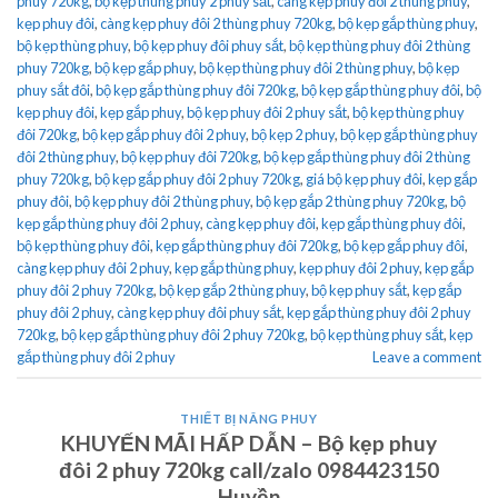
phuy 720kg
,
bộ kẹp thùng phuy 2 phuy sắt
,
càng kẹp phuy đôi 2 thùng phuy
,
kẹp phuy đôi
,
càng kẹp phuy đôi 2 thùng phuy 720kg
,
bộ kẹp gắp thùng phuy
,
bộ kẹp thùng phuy
,
bộ kẹp phuy đôi phuy sắt
,
bộ kẹp thùng phuy đôi 2 thùng
phuy 720kg
,
bộ kẹp gắp phuy
,
bộ kẹp thùng phuy đôi 2 thùng phuy
,
bộ kẹp
phuy sắt đôi
,
bộ kẹp gắp thùng phuy đôi 720kg
,
bộ kẹp gắp thùng phuy đôi
,
bộ
kẹp phuy đôi
,
kẹp gắp phuy
,
bộ kẹp phuy đôi 2 phuy sắt
,
bộ kẹp thùng phuy
đôi 720kg
,
bộ kẹp gắp phuy đôi 2 phuy
,
bộ kẹp 2 phuy
,
bộ kẹp gắp thùng phuy
đôi 2 thùng phuy
,
bộ kẹp phuy đôi 720kg
,
bộ kẹp gắp thùng phuy đôi 2 thùng
phuy 720kg
,
bộ kẹp gắp phuy đôi 2 phuy 720kg
,
giá bộ kẹp phuy đôi
,
kẹp gắp
phuy đôi
,
bộ kẹp phuy đôi 2 thùng phuy
,
bộ kẹp gắp 2 thùng phuy 720kg
,
bộ
kẹp gắp thùng phuy đôi 2 phuy
,
càng kẹp phuy đôi
,
kẹp gắp thùng phuy đôi
,
bộ kẹp thùng phuy đôi
,
kẹp gắp thùng phuy đôi 720kg
,
bộ kẹp gắp phuy đôi
,
càng kẹp phuy đôi 2 phuy
,
kẹp gắp thùng phuy
,
kẹp phuy đôi 2 phuy
,
kẹp gắp
phuy đôi 2 phuy 720kg
,
bộ kẹp gắp 2 thùng phuy
,
bộ kẹp phuy sắt
,
kẹp gắp
phuy đôi 2 phuy
,
càng kẹp phuy đôi phuy sắt
,
kẹp gắp thùng phuy đôi 2 phuy
720kg
,
bộ kẹp gắp thùng phuy đôi 2 phuy 720kg
,
bộ kẹp thùng phuy sắt
,
kẹp
gắp thùng phuy đôi 2 phuy
Leave a comment
THIẾT BỊ NÂNG PHUY
KHUYẾN MÃI HẤP DẪN – Bộ kẹp phuy
đôi 2 phuy 720kg call/zalo 0984423150
Huyền