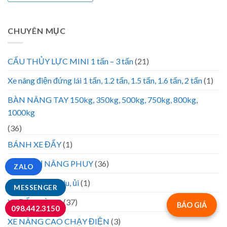
CHUYÊN MỤC
CẨU THỦY LỰC MINI 1 tấn – 3 tấn
(21)
Xe nâng điện đứng lái 1 tấn, 1.2 tấn, 1.5 tấn, 1.6 tấn, 2 tấn
(1)
BÀN NÂNG TAY 150kg, 350kg, 500kg, 750kg, 800kg,
1000kg
(36)
BÁNH XE ĐẨY
(1)
THIẾT BỊ NÂNG PHUY
(36)
ZALO
Lốp xe xúc, đào, lu, ủi
(1)
MESSENGER
XE ĐẨY HÀNG
(37)
BÁO GIÁ
098.442.3150
XE NÂNG CAO CHẠY ĐIỆN
(3)