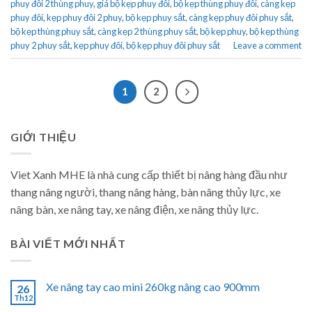
phuy đôi 2 thùng phuy
,
giá bộ kẹp phuy đôi
,
bộ kẹp thùng phuy đôi
,
càng kẹp
phuy đôi
,
kẹp phuy đôi 2 phuy
,
bộ kẹp phuy sắt
,
càng kẹp phuy đôi phuy sắt
,
bộ kẹp thùng phuy sắt
,
càng kẹp 2 thùng phuy sắt
,
bộ kẹp phuy
,
bộ kẹp thùng
phuy 2 phuy sắt
,
kẹp phuy đôi
,
bộ kẹp phuy đôi phuy sắt
Leave a comment
1
2
GIỚI THIỆU
Viet Xanh MHE là nhà cung cấp thiết bị nâng hàng đầu như
thang nâng người, thang nâng hàng, bàn nâng thủy lực, xe
nâng bàn, xe nâng tay, xe nâng điện, xe nâng thủy lực.
BÀI VIẾT MỚI NHẤT
Xe nâng tay cao mini 260kg nâng cao 900mm
26
Th12