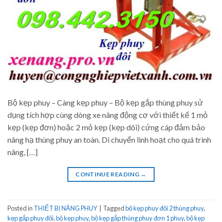
Bộ kẹp phuy – Càng kẹp phuy – Bộ kẹp gắp thùng phuy sử
dụng tích hợp cùng dòng xe nâng động cơ với thiết kế 1 mỏ
kẹp (kẹp đơn) hoặc 2 mỏ kẹp (kẹp dôi) cứng cáp đảm bảo
nâng hạ thùng phuy an toàn. Di chuyển linh hoạt cho quá trình
nâng, […]
CONTINUE READING
→
Posted in
THIẾT BỊ NÂNG PHUY
|
Tagged
bộ kẹp phuy đôi 2 thùng phuy
,
kẹp gắp phuy đôi
,
bộ kẹp phuy
,
bộ kẹp gắp thùng phuy đơn 1 phuy
,
bộ kẹp