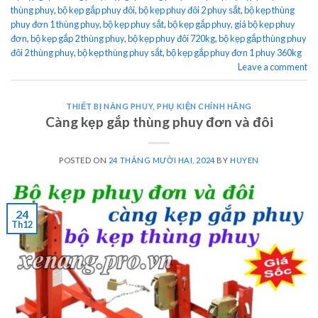
thùng phuy
,
bộ kẹp gắp phuy đôi
,
bộ kẹp phuy đôi 2 phuy sắt
,
bộ kẹp thùng
phuy đơn 1 thùng phuy
,
bộ kẹp phuy sắt
,
bộ kẹp gắp phuy
,
giá bộ kẹp phuy
đơn
,
bộ kẹp gắp 2 thùng phuy
,
bộ kẹp phuy đôi 720kg
,
bộ kẹp gắp thùng phuy
đôi 2 thùng phuy
,
bộ kẹp thùng phuy sắt
,
bộ kẹp gắp phuy đơn 1 phuy 360kg
Leave a comment
THIẾT BỊ NÂNG PHUY
,
PHỤ KIỆN CHÍNH HÃNG
Càng kẹp gắp thùng phuy đơn và đôi
POSTED ON
24 THÁNG MƯỜI HAI, 2024
BY
HUYEN
24
Th12