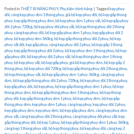
Posted in
THIẾT BỊ NÂNG PHUY
,
Phụ kiện chính hãng
|
Tagged
kẹp phuy
đôi
,
càng kẹp phuy đơn 1 thùng phuy
,
giá bộ kẹp phuy đôi
,
bộ kẹp gắp thùng
phuy
,
kẹp gắp thùng phuy đơn
,
bộ kẹp phuy đơn 1 phuy sắt
,
bộ kẹp gắp phuy
đôi 2 phuy 720kg
,
bộ kẹp phuy đôi phuy sắt
,
bộ kẹp thùng phuy đôi 2 thùng
phuy
,
càng kẹp phuy đôi
,
bộ kẹp gắp phuy đơn 1 phuy
,
kẹp gắp phuy đôi 2
phuy
,
bộ kẹp phuy đơn 360kg
,
bộ kẹp gắp thùng phuy đôi 2 phuy
,
bộ kẹp
phuy sắt đôi
,
kẹp gắp phuy
,
càng kẹp phuy đôi 2 phuy
,
bộ kẹp gắp 1 thùng
phuy
,
kẹp gắp thùng phuy đôi 2 phuy
,
bộ kẹp phuy đơn 1 thùng phuy
,
bộ kẹp
gắp phuy đôi
,
bộ kẹp phuy đôi 2 phuy sắt
,
bộ kẹp thùng phuy đơn 1 thùng
phuy
,
bộ kẹp phuy sắt
,
bộ kẹp gắp phuy
,
giá bộ kẹp phuy đơn
,
bộ kẹp gắp 2
thùng phuy
,
bộ kẹp phuy đôi 720kg
,
bộ kẹp gắp thùng phuy đôi 2 thùng phuy
,
bộ kẹp thùng phuy sắt
,
bộ kẹp gắp phuy đơn 1 phuy 360kg
,
càng kẹp phuy
đơn
,
bộ kẹp gắp thùng phuy đôi 2 phuy 720kg
,
bộ kẹp phuy đôi 2 thùng phuy
,
kẹp gắp phuy đôi
,
bộ kẹp phuy
,
bộ kẹp gắp thùng phuy đơn 1 phuy
,
bộ kẹp
thùng phuy đơn
,
bộ kẹp gắp thùng phuy đơn 1 thùng phuy
,
bộ kẹp thùng
phuy đôi
,
kẹp gắp thùng phuy đơn 1 phuy
,
bộ kẹp phuy đơn
,
bộ kẹp gắp
thùng phuy đơn
,
kẹp phuy đơn 1 phuy
,
càng kẹp phuy
,
kẹp phuy đôi 2 phuy
,
kẹp gắp phuy đơn
,
kẹp phuy đơn
,
bộ kẹp gắp phuy đơn
,
càng kẹp phuy đơn
phuy sắt
,
càng kẹp phuy đôi 2 thùng phuy
,
càng kẹp phuy đôi phuy sắt
,
kẹp
gắp thùng phuy đôi
,
bộ kẹp 1 phuy
,
bộ kẹp gắp thùng phuy đơn 1 phuy 360kg
,
càng kẹp 1 thùng phuy sắt
,
bộ kẹp thùng phuy
,
bộ kẹp phuy đôi
,
càng kẹp 2