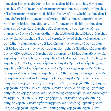
phuy đơn
,
kẹp phuy đôi 2 phuy
,
kẹp phuy đơn
,
bộ kẹp gắp phuy đơn
,
càng
kẹp phuy đôi 2 thùng phuy
,
càng kẹp phuy đơn phuy sắt
,
kẹp gắp thùng phuy
đôi
,
càng kẹp phuy đôi phuy sắt
,
bộ kẹp 1 phuy
,
bộ kẹp gắp thùng phuy đơn 1
phuy 360kg
,
bộ kẹp thùng phuy
,
càng kẹp 1 thùng phuy sắt
,
kẹp gắp phuy
đơn 1 phuy
,
bộ kẹp phuy đôi
,
càng kẹp 2 thùng phuy sắt
,
bộ kẹp phuy đơn
phuy sắt
,
bộ kẹp gắp thùng phuy đôi
,
càng kẹp phuy đơn 1 phuy
,
bộ kẹp
thùng phuy 1 phuy sắt
,
kẹp gắp thùng phuy
,
bộ kẹp 2 phuy
,
bộ kẹp thùng phuy
2 phuy sắt
,
bộ kẹp phuy sắt đơn
,
bộ kẹp gắp phuy đôi 2 phuy
,
càng kẹp phuy
đơn 1 thùng phuy
,
kẹp phuy đôi
,
kẹp gắp thùng phuy đơn
,
giá bộ kẹp phuy
đôi
,
bộ kẹp gắp thùng phuy
,
bộ kẹp phuy đơn 1 phuy sắt
,
bộ kẹp gắp phuy đôi
2 phuy 720kg
,
bộ kẹp thùng phuy đôi 2 thùng phuy
,
bộ kẹp phuy đôi phuy sắt
,
kẹp gắp phuy đôi 2 phuy
,
càng kẹp phuy đôi
,
bộ kẹp gắp phuy đơn 1 phuy
,
bộ
kẹp phuy đơn 360kg
,
bộ kẹp gắp thùng phuy đôi 2 phuy
,
kẹp gắp phuy
,
bộ
kẹp phuy sắt đôi
,
kẹp gắp thùng phuy đôi 2 phuy
,
càng kẹp phuy đôi 2 phuy
,
bộ kẹp gắp 1 thùng phuy
,
bộ kẹp phuy đơn 1 thùng phuy
,
bộ kẹp gắp phuy đôi
,
bộ kẹp thùng phuy đơn 1 thùng phuy
,
bộ kẹp phuy đôi 2 phuy sắt
,
bộ kẹp
phuy sắt
,
bộ kẹp gắp phuy
,
giá bộ kẹp phuy đơn
,
bộ kẹp gắp 2 thùng phuy
,
bộ
kẹp gắp thùng phuy đôi 2 thùng phuy
,
bộ kẹp phuy đôi 720kg
,
bộ kẹp thùng
phuy sắt
,
bộ kẹp gắp phuy đơn 1 phuy 360kg
,
càng kẹp phuy đơn
,
bộ kẹp gắp
thùng phuy đôi 2 phuy 720kg
,
kẹp gắp phuy đôi
,
bộ kẹp phuy đôi 2 thùng
phuy
,
bộ kẹp phuy
,
bộ kẹp gắp thùng phuy đơn 1 phuy
,
bộ kẹp thùng phuy
đơn
,
bộ kẹp gắp thùng phuy đơn 1 thùng phuy
,
kẹp gắp thùng phuy đơn 1