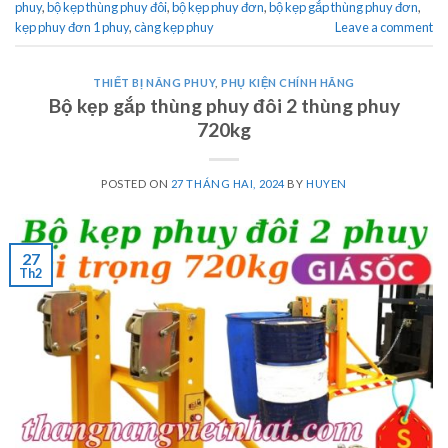
phuy
,
bộ kẹp thùng phuy đôi
,
bộ kẹp phuy đơn
,
bộ kẹp gắp thùng phuy đơn
,
kẹp phuy đơn 1 phuy
,
càng kẹp phuy
Leave a comment
THIẾT BỊ NÂNG PHUY
,
PHỤ KIỆN CHÍNH HÃNG
Bộ kẹp gắp thùng phuy đôi 2 thùng phuy
720kg
POSTED ON
27 THÁNG HAI, 2024
BY
HUYEN
27
Th2