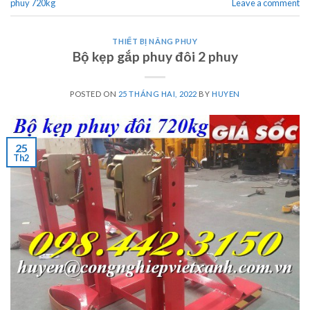
phuy 720kg
Leave a comment
THIẾT BỊ NÂNG PHUY
Bộ kẹp gắp phuy đôi 2 phuy
POSTED ON
25 THÁNG HAI, 2022
BY
HUYEN
25
Th2