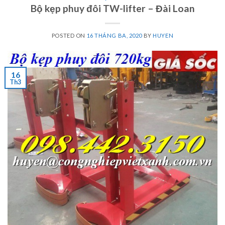
Bộ kẹp phuy đôi TW-lifter – Đài Loan
POSTED ON
16 THÁNG BA, 2020
BY
HUYEN
16
Th3