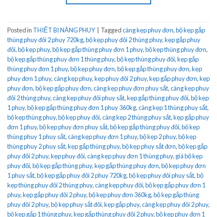
Posted in
THIẾT BỊ NÂNG PHUY
|
Tagged
càng kẹp phuy đơn
,
bộ kẹp gắp
thùng phuy đôi 2 phuy 720kg
,
bộ kẹp phuy đôi 2 thùng phuy
,
kẹp gắp phuy
đôi
,
bộ kẹp phuy
,
bộ kẹp gắp thùng phuy đơn 1 phuy
,
bộ kẹp thùng phuy đơn
,
bộ kẹp gắp thùng phuy đơn 1 thùng phuy
,
bộ kẹp thùng phuy đôi
,
kẹp gắp
thùng phuy đơn 1 phuy
,
bộ kẹp phuy đơn
,
bộ kẹp gắp thùng phuy đơn
,
kẹp
phuy đơn 1 phuy
,
càng kẹp phuy
,
kẹp phuy đôi 2 phuy
,
kẹp gắp phuy đơn
,
kẹp
phuy đơn
,
bộ kẹp gắp phuy đơn
,
càng kẹp phuy đơn phuy sắt
,
càng kẹp phuy
đôi 2 thùng phuy
,
càng kẹp phuy đôi phuy sắt
,
kẹp gắp thùng phuy đôi
,
bộ kẹp
1 phuy
,
bộ kẹp gắp thùng phuy đơn 1 phuy 360kg
,
càng kẹp 1 thùng phuy sắt
,
bộ kẹp thùng phuy
,
bộ kẹp phuy đôi
,
càng kẹp 2 thùng phuy sắt
,
kẹp gắp phuy
đơn 1 phuy
,
bộ kẹp phuy đơn phuy sắt
,
bộ kẹp gắp thùng phuy đôi
,
bộ kẹp
thùng phuy 1 phuy sắt
,
càng kẹp phuy đơn 1 phuy
,
bộ kẹp 2 phuy
,
bộ kẹp
thùng phuy 2 phuy sắt
,
kẹp gắp thùng phuy
,
bộ kẹp phuy sắt đơn
,
bộ kẹp gắp
phuy đôi 2 phuy
,
kẹp phuy đôi
,
càng kẹp phuy đơn 1 thùng phuy
,
giá bộ kẹp
phuy đôi
,
bộ kẹp gắp thùng phuy
,
kẹp gắp thùng phuy đơn
,
bộ kẹp phuy đơn
1 phuy sắt
,
bộ kẹp gắp phuy đôi 2 phuy 720kg
,
bộ kẹp phuy đôi phuy sắt
,
bộ
kẹp thùng phuy đôi 2 thùng phuy
,
càng kẹp phuy đôi
,
bộ kẹp gắp phuy đơn 1
phuy
,
kẹp gắp phuy đôi 2 phuy
,
bộ kẹp phuy đơn 360kg
,
bộ kẹp gắp thùng
phuy đôi 2 phuy
,
bộ kẹp phuy sắt đôi
,
kẹp gắp phuy
,
càng kẹp phuy đôi 2 phuy
,
bộ kẹp gắp 1 thùng phuy
,
kẹp gắp thùng phuy đôi 2 phuy
,
bộ kẹp phuy đơn 1