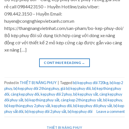
rẻ call 0984423150 – Huyền Hotline/zalo/viber:
098.442.3150 – Huyền Email:
huyen@congnghiepvietxanh.com.vn
https://thangnangvietnhat.com/san-pham/bo-kep-phuy-doi/
Bộ kẹp phuy đôi sử dụng tích hợp cùng với dòng xe nâng
động cơ với thiết kế 2 mỏ kẹp cứng cáp được gắn vào càng
xe nâng […]
CONTINUE READING
→
Posted in
THIẾT BỊ NÂNG PHUY
|
Tagged
bộ kẹp phuy đôi 720kg
,
bộ kẹp 2
phuy
,
bộ kẹp phuy đôi 2 thùng phuy
,
giá bộ kẹp phuy đôi
,
bộ kẹp thùng phuy
đôi
,
càng kẹp phuy đôi
,
kẹp phuy đôi 2 phuy
,
bộ kẹp phuy sắt
,
càng kẹp phuy
đôi phuy sắt
,
bộ kẹp thùng phuy sắt
,
càng kẹp 2 thùng phuy sắt
,
bộ kẹp phuy
,
bộ kẹp thùng phuy 2 phuy sắt
,
kẹp phuy đôi
,
bộ kẹp phuy đôi phuy sắt
,
bộ kẹp
phuy sắt đôi
,
bộ kẹp phuy đôi 2 phuy sắt
,
bộ kẹp phuy đôi
Leave a comment
THIẾT BỊ NÂNG PHUY