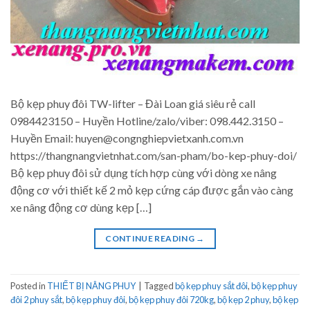
Bộ kẹp phuy đôi TW-lifter – Đài Loan giá siêu rẻ call
0984423150 – Huyền Hotline/zalo/viber: 098.442.3150 –
Huyền Email: huyen@congnghiepvietxanh.com.vn
https://thangnangvietnhat.com/san-pham/bo-kep-phuy-doi/
Bộ kẹp phuy đôi sử dụng tích hợp cùng với dòng xe nâng
động cơ với thiết kế 2 mỏ kẹp cứng cáp được gắn vào càng
xe nâng động cơ dùng kẹp […]
CONTINUE READING
→
Posted in
THIẾT BỊ NÂNG PHUY
|
Tagged
bộ kẹp phuy sắt đôi
,
bộ kẹp phuy
đôi 2 phuy sắt
,
bộ kẹp phuy đôi
,
bộ kẹp phuy đôi 720kg
,
bộ kẹp 2 phuy
,
bộ kẹp