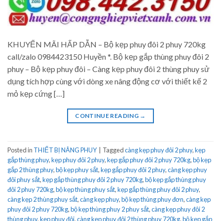
KHUYẾN MÃI HẤP DẪN – Bộ kẹp phuy đôi 2 phuy 720kg
call/zalo 0984423150 Huyền *. Bộ kẹp gắp thùng phuy đôi 2
phuy – Bộ kẹp phuy đôi – Càng kẹp phuy đôi 2 thùng phuy sử
dụng tích hợp cùng với dòng xe nâng động cơ với thiết kế 2
mỏ kẹp cứng […]
CONTINUE READING
→
Posted in
THIẾT BỊ NÂNG PHUY
|
Tagged
càng kẹp phuy đôi 2 phuy
,
kẹp
gắp thùng phuy
,
kẹp phuy đôi 2 phuy
,
kẹp gắp phuy đôi 2 phuy 720kg
,
bộ kẹp
gắp 2 thùng phuy
,
bộ kẹp phuy sắt
,
kẹp gắp phuy đôi 2 phuy
,
càng kẹp phuy
đôi phuy sắt
,
kẹp gắp thùng phuy đôi 2 phuy 720kg
,
bộ kẹp gắp thùng phuy
đôi 2 phuy 720kg
,
bộ kẹp thùng phuy sắt
,
kẹp gắp thùng phuy đôi 2 phuy
,
càng kẹp 2 thùng phuy sắt
,
càng kẹp phuy
,
bộ kẹp thùng phuy đơn
,
càng kẹp
phuy đôi 2 phuy 720kg
,
bộ kẹp thùng phuy 2 phuy sắt
,
càng kẹp phuy đôi 2
thùng phuy
,
kẹp phuy đôi
,
càng kẹp phuy đôi 2 thùng phuy 720kg
,
bộ kẹp gắp