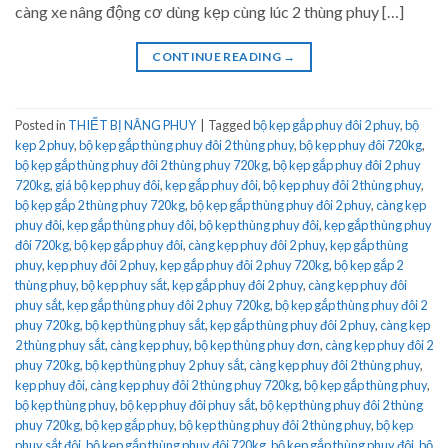
càng xe nâng động cơ dùng kẹp cùng lúc 2 thùng phuy […]
CONTINUE READING
→
Posted in
THIẾT BỊ NÂNG PHUY
|
Tagged
bộ kẹp gắp phuy đôi 2 phuy
,
bộ
kẹp 2 phuy
,
bộ kẹp gắp thùng phuy đôi 2 thùng phuy
,
bộ kẹp phuy đôi 720kg
,
bộ kẹp gắp thùng phuy đôi 2 thùng phuy 720kg
,
bộ kẹp gắp phuy đôi 2 phuy
720kg
,
giá bộ kẹp phuy đôi
,
kẹp gắp phuy đôi
,
bộ kẹp phuy đôi 2 thùng phuy
,
bộ kẹp gắp 2 thùng phuy 720kg
,
bộ kẹp gắp thùng phuy đôi 2 phuy
,
càng kẹp
phuy đôi
,
kẹp gắp thùng phuy đôi
,
bộ kẹp thùng phuy đôi
,
kẹp gắp thùng phuy
đôi 720kg
,
bộ kẹp gắp phuy đôi
,
càng kẹp phuy đôi 2 phuy
,
kẹp gắp thùng
phuy
,
kẹp phuy đôi 2 phuy
,
kẹp gắp phuy đôi 2 phuy 720kg
,
bộ kẹp gắp 2
thùng phuy
,
bộ kẹp phuy sắt
,
kẹp gắp phuy đôi 2 phuy
,
càng kẹp phuy đôi
phuy sắt
,
kẹp gắp thùng phuy đôi 2 phuy 720kg
,
bộ kẹp gắp thùng phuy đôi 2
phuy 720kg
,
bộ kẹp thùng phuy sắt
,
kẹp gắp thùng phuy đôi 2 phuy
,
càng kẹp
2 thùng phuy sắt
,
càng kẹp phuy
,
bộ kẹp thùng phuy đơn
,
càng kẹp phuy đôi 2
phuy 720kg
,
bộ kẹp thùng phuy 2 phuy sắt
,
càng kẹp phuy đôi 2 thùng phuy
,
kẹp phuy đôi
,
càng kẹp phuy đôi 2 thùng phuy 720kg
,
bộ kẹp gắp thùng phuy
,
bộ kẹp thùng phuy
,
bộ kẹp phuy đôi phuy sắt
,
bộ kẹp thùng phuy đôi 2 thùng
phuy 720kg
,
bộ kẹp gắp phuy
,
bộ kẹp thùng phuy đôi 2 thùng phuy
,
bộ kẹp
phuy sắt đôi
,
bộ kẹp gắp thùng phuy đôi 720kg
,
bộ kẹp gắp thùng phuy đôi
,
bộ