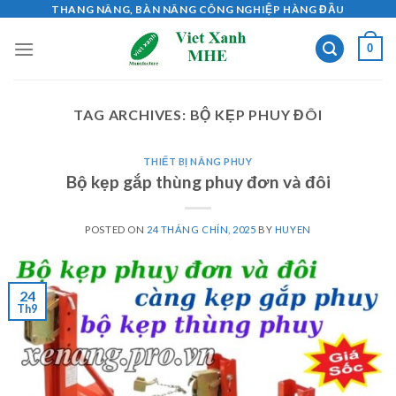
Skip
THANG NÂNG, BÀN NÂNG CÔNG NGHIỆP HÀNG ĐẦU
to
0
content
TAG ARCHIVES:
BỘ KẸP PHUY ĐÔI
THIẾT BỊ NÂNG PHUY
Bộ kẹp gắp thùng phuy đơn và đôi
POSTED ON
24 THÁNG CHÍN, 2025
BY
HUYEN
24
Th9