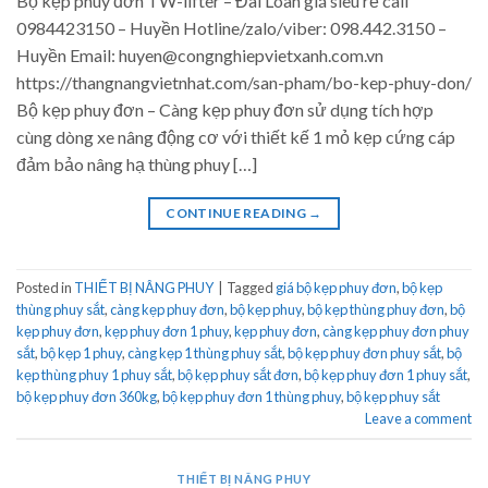
Bộ kẹp phuy đơn TW-lifter – Đài Loan giá siêu rẻ call
0984423150 – Huyền Hotline/zalo/viber: 098.442.3150 –
Huyền Email: huyen@congnghiepvietxanh.com.vn
https://thangnangvietnhat.com/san-pham/bo-kep-phuy-don/
Bộ kẹp phuy đơn – Càng kẹp phuy đơn sử dụng tích hợp
cùng dòng xe nâng động cơ với thiết kế 1 mỏ kẹp cứng cáp
đảm bảo nâng hạ thùng phuy […]
CONTINUE READING
→
Posted in
THIẾT BỊ NÂNG PHUY
|
Tagged
giá bộ kẹp phuy đơn
,
bộ kẹp
thùng phuy sắt
,
càng kẹp phuy đơn
,
bộ kẹp phuy
,
bộ kẹp thùng phuy đơn
,
bộ
kẹp phuy đơn
,
kẹp phuy đơn 1 phuy
,
kẹp phuy đơn
,
càng kẹp phuy đơn phuy
sắt
,
bộ kẹp 1 phuy
,
càng kẹp 1 thùng phuy sắt
,
bộ kẹp phuy đơn phuy sắt
,
bộ
kẹp thùng phuy 1 phuy sắt
,
bộ kẹp phuy sắt đơn
,
bộ kẹp phuy đơn 1 phuy sắt
,
bộ kẹp phuy đơn 360kg
,
bộ kẹp phuy đơn 1 thùng phuy
,
bộ kẹp phuy sắt
Leave a comment
THIẾT BỊ NÂNG PHUY