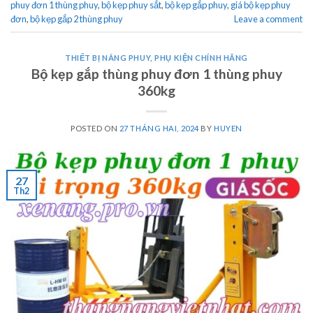
phuy đơn 1 thùng phuy
,
bộ kẹp phuy sắt
,
bộ kẹp gắp phuy
,
giá bộ kẹp phuy
đơn
,
bộ kẹp gắp 2 thùng phuy
Leave a comment
THIẾT BỊ NÂNG PHUY
,
PHỤ KIỆN CHÍNH HÃNG
Bộ kẹp gắp thùng phuy đơn 1 thùng phuy
360kg
POSTED ON
27 THÁNG HAI, 2024
BY
HUYEN
27
Th2