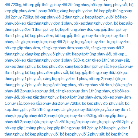
đôi 720kg
,
bộ kẹp gắp thùng phuy đôi 2 thùng phuy
,
bộ kẹp thùng phuy sắt
,
bộ
kẹp gắp phuy đơn 1 phuy 360kg
,
càng kẹp phuy đơn
,
bộ kẹp gắp thùng phuy
đôi 2 phuy 720kg
,
bộ kẹp phuy đôi 2 thùng phuy
,
kẹp gắp phuy đôi
,
bộ kẹp
phuy
,
bộ kẹp gắp thùng phuy đơn 1 phuy
,
bộ kẹp thùng phuy đơn
,
bộ kẹp gắp
thùng phuy đơn 1 thùng phuy
,
bộ kẹp thùng phuy đôi
,
kẹp gắp thùng phuy
đơn 1 phuy
,
bộ kẹp phuy đơn
,
bộ kẹp gắp thùng phuy đơn
,
kẹp phuy đơn 1
phuy
,
càng kẹp phuy
,
kẹp phuy đôi 2 phuy
,
kẹp gắp phuy đơn
,
kẹp phuy đơn
,
bộ kẹp gắp phuy đơn
,
càng kẹp phuy đơn phuy sắt
,
càng kẹp phuy đôi 2
thùng phuy
,
càng kẹp phuy đôi phuy sắt
,
kẹp gắp thùng phuy đôi
,
bộ kẹp 1
phuy
,
bộ kẹp gắp thùng phuy đơn 1 phuy 360kg
,
càng kẹp 1 thùng phuy sắt
,
bộ kẹp thùng phuy
,
bộ kẹp phuy đôi
,
càng kẹp 2 thùng phuy sắt
,
kẹp gắp phuy
đơn 1 phuy
,
bộ kẹp phuy đơn phuy sắt
,
bộ kẹp gắp thùng phuy đôi
,
bộ kẹp
thùng phuy 1 phuy sắt
,
càng kẹp phuy đơn 1 phuy
,
bộ kẹp 2 phuy
,
bộ kẹp
thùng phuy 2 phuy sắt
,
kẹp gắp thùng phuy
,
bộ kẹp phuy sắt đơn
,
bộ kẹp gắp
phuy đôi 2 phuy
,
kẹp phuy đôi
,
càng kẹp phuy đơn 1 thùng phuy
,
giá bộ kẹp
phuy đôi
,
bộ kẹp gắp thùng phuy
,
kẹp gắp thùng phuy đơn
,
bộ kẹp phuy đơn
1 phuy sắt
,
bộ kẹp gắp phuy đôi 2 phuy 720kg
,
bộ kẹp phuy đôi phuy sắt
,
bộ
kẹp thùng phuy đôi 2 thùng phuy
,
càng kẹp phuy đôi
,
bộ kẹp gắp phuy đơn 1
phuy
,
kẹp gắp phuy đôi 2 phuy
,
bộ kẹp phuy đơn 360kg
,
bộ kẹp gắp thùng
phuy đôi 2 phuy
,
bộ kẹp phuy sắt đôi
,
kẹp gắp phuy
,
càng kẹp phuy đôi 2 phuy
,
bộ kẹp gắp 1 thùng phuy
,
kẹp gắp thùng phuy đôi 2 phuy
,
bộ kẹp phuy đơn 1
thùng phuy
,
bộ kẹp gắp phuy đôi
,
bộ kẹp phuy đôi 2 phuy sắt
,
bộ kẹp thùng