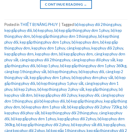
CONTINUE READING
→
Posted in
THIẾT BỊ NÂNG PHUY
|
Tagged
bộ kẹp phuy đôi 2 thùng phuy
,
kẹp gắp phuy đôi
,
bộ kẹp phuy
,
bộ kẹp gắp thùng phuy đơn 1 phuy
,
bộ kẹp
thùng phuy đơn
,
bộ kẹp gắp thùng phuy đơn 1 thùng phuy
,
bộ kẹp thùng
phuy đôi
,
kẹp gắp thùng phuy đơn 1 phuy
,
bộ kẹp phuy đơn
,
bộ kẹp gắp
thùng phuy đơn
,
kẹp phuy đơn 1 phuy
,
càng kẹp phuy
,
kẹp phuy đôi 2 phuy
,
kẹp gắp phuy đơn
,
kẹp phuy đơn
,
bộ kẹp gắp phuy đơn
,
càng kẹp phuy đơn
phuy sắt
,
càng kẹp phuy đôi 2 thùng phuy
,
càng kẹp phuy đôi phuy sắt
,
kẹp
gắp thùng phuy đôi
,
bộ kẹp 1 phuy
,
bộ kẹp gắp thùng phuy đơn 1 phuy 360kg
,
càng kẹp 1 thùng phuy sắt
,
bộ kẹp thùng phuy
,
bộ kẹp phuy đôi
,
càng kẹp 2
thùng phuy sắt
,
kẹp gắp phuy đơn 1 phuy
,
bộ kẹp phuy đơn phuy sắt
,
bộ kẹp
gắp thùng phuy đôi
,
bộ kẹp thùng phuy 1 phuy sắt
,
càng kẹp phuy đơn 1
phuy
,
bộ kẹp 2 phuy
,
bộ kẹp thùng phuy 2 phuy sắt
,
kẹp gắp thùng phuy
,
bộ
kẹp phuy sắt đơn
,
bộ kẹp gắp phuy đôi 2 phuy
,
kẹp phuy đôi
,
càng kẹp phuy
đơn 1 thùng phuy
,
giá bộ kẹp phuy đôi
,
bộ kẹp gắp thùng phuy
,
kẹp gắp thùng
phuy đơn
,
bộ kẹp phuy đơn 1 phuy sắt
,
bộ kẹp gắp phuy đôi 2 phuy 720kg
,
bộ
kẹp phuy đôi phuy sắt
,
bộ kẹp thùng phuy đôi 2 thùng phuy
,
càng kẹp phuy
đôi
,
bộ kẹp gắp phuy đơn 1 phuy
,
kẹp gắp phuy đôi 2 phuy
,
bộ kẹp phuy đơn
360kg
,
bộ kẹp gắp thùng phuy đôi 2 phuy
,
bộ kẹp phuy sắt đôi
,
kẹp gắp phuy
,
càng kẹp phuy đôi 2 phuy
,
bộ kẹp gắp 1 thùng phuy
,
kẹp gắp thùng phuy đôi 2