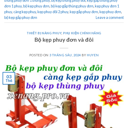
thùng phuy đơn 1 thùng phuy
,
bộ kẹp thùng phuy đôi
,
kẹp gắp thùng phuy
đơn 1 phuy
,
bộ kẹp phuy đơn
,
bộ kẹp gắp thùng phuy đơn
,
kẹp phuy đơn 1
phuy
,
càng kẹp phuy
,
kẹp phuy đôi 2 phuy
,
kẹp gắp phuy đơn
,
kẹp phuy đơn
,
bộ kẹp gắp phuy đơn
Leave a comment
THIẾT BỊ NÂNG PHUY
,
PHỤ KIỆN CHÍNH HÃNG
Bộ kẹp phuy đơn và đôi
POSTED ON
3 THÁNG SÁU, 2024
BY
HUYEN
03
Th6