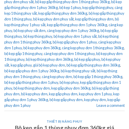
phuy đơn phuy sắt
,
bộ kẹp gắp thùng phuy đơn 1 thùng phuy 360kg
,
bộ kẹp
gắp thùng phuy đơn 1 phuy 360kg
,
bộ kẹp 1 phuy
,
kẹp gắp thùng phuy
,
càng
kẹp 1 thùng phuy sắt
,
kẹp gắp thùng phuy đơn 360kg
,
bộ kẹp gắp thùng phuy
đơn 1 thùng phuy
,
bộ kẹp phuy đơn phuy sắt
,
kẹp gắp thùng phuy đơn
,
bộ
kẹp thùng phuy 1 phuy sắt
,
kẹp gắp thùng phuy đơn 1 phuy 360kg
,
càng kẹp
phuy
,
bộ kẹp phuy sắt đơn
,
càng kẹp phuy đơn 1 phuy 360kg
,
bộ kẹp gắp
thùng phuy
,
bộ kẹp thùng phuy
,
bộ kẹp phuy đơn 1 phuy sắt
,
bộ kẹp thùng
phuy đơn 1 thùng phuy 360kg
,
bộ kẹp gắp phuy đơn 1 phuy
,
càng kẹp phuy
đơn 1 phuy
,
bộ kẹp phuy đơn 360kg
,
càng kẹp phuy đơn 1 thùng phuy 360kg
,
bộ kẹp gắp 1 thùng phuy
,
càng kẹp phuy đơn 1 thùng phuy
,
bộ kẹp phuy đơn
1 thùng phuy
,
bộ kẹp thùng phuy đơn 360kg
,
bộ kẹp gắp phuy
,
bộ kẹp phuy
sắt
,
kẹp gắp phuy
,
giá bộ kẹp phuy đơn
,
bộ kẹp gắp thùng phuy đơn 360kg
,
bộ kẹp gắp phuy đơn 1 phuy 360kg
,
bộ kẹp thùng phuy sắt
,
bộ kẹp thùng
phuy đơn 1 thùng phuy
,
càng kẹp phuy đơn
,
bộ kẹp gắp 1 thùng phuy 360kg
,
bộ kẹp gắp thùng phuy đơn 1 phuy
,
bộ kẹp phuy
,
kẹp gắp thùng phuy đơn 1
phuy
,
bộ kẹp thùng phuy đơn
,
kẹp gắp phuy đơn 360kg
,
bộ kẹp gắp thùng
phuy đơn
,
bộ kẹp phuy đơn
,
kẹp gắp phuy đơn
,
kẹp phuy đơn 1 phuy
,
kẹp
gắp phuy đơn 1 phuy 360kg
,
bộ kẹp gắp phuy đơn
,
kẹp phuy đơn
,
kẹp gắp
phuy đơn 1 phuy
Leave a comment
THIẾT BỊ NÂNG PHUY
Bộ kẹp gắp 1 thùng phuy đơn 360kg giá