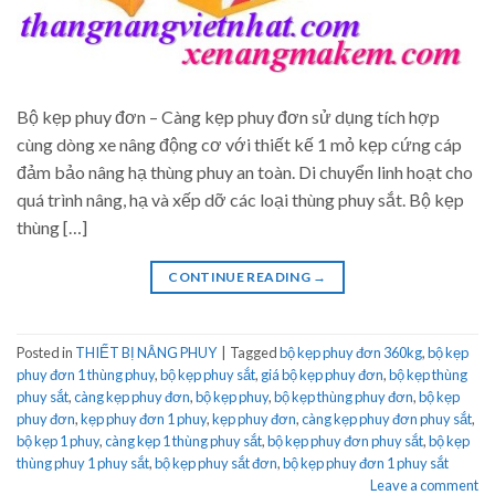
Bộ kẹp phuy đơn – Càng kẹp phuy đơn sử dụng tích hợp
cùng dòng xe nâng động cơ với thiết kế 1 mỏ kẹp cứng cáp
đảm bảo nâng hạ thùng phuy an toàn. Di chuyển linh hoạt cho
quá trình nâng, hạ và xếp dỡ các loại thùng phuy sắt. Bộ kẹp
thùng […]
CONTINUE READING
→
Posted in
THIẾT BỊ NÂNG PHUY
|
Tagged
bộ kẹp phuy đơn 360kg
,
bộ kẹp
phuy đơn 1 thùng phuy
,
bộ kẹp phuy sắt
,
giá bộ kẹp phuy đơn
,
bộ kẹp thùng
phuy sắt
,
càng kẹp phuy đơn
,
bộ kẹp phuy
,
bộ kẹp thùng phuy đơn
,
bộ kẹp
phuy đơn
,
kẹp phuy đơn 1 phuy
,
kẹp phuy đơn
,
càng kẹp phuy đơn phuy sắt
,
bộ kẹp 1 phuy
,
càng kẹp 1 thùng phuy sắt
,
bộ kẹp phuy đơn phuy sắt
,
bộ kẹp
thùng phuy 1 phuy sắt
,
bộ kẹp phuy sắt đơn
,
bộ kẹp phuy đơn 1 phuy sắt
Leave a comment