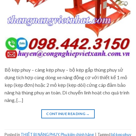
Bộ kẹp phuy – càng kẹp phuy – bộ kẹp gắp thùng phuy sử
dụng tích hợp cùng dòng xe nâng động cơ với thiết kế 1 mỏ
kẹp (kẹp đơn) hoặc 2 mỏ kẹp (kẹp dôi) cứng cáp đảm bảo
nâng hạ thùng phuy an toàn. Di chuyển linh hoạt cho quá trình
nâng, […]
CONTINUE READING
→
Posted in
THIẾT BỊ NÂNG PHUY
,
Phụ kiện chính hãng
|
Tagged
bộ kẹp phuy