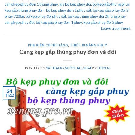
càng kẹp phuy đơn 1 thùng phuy
,
giá bộ kẹp phuy đôi
,
bộ kẹp gắp thùng phuy
,
kẹp gắp thùng phuy đơn
,
bộ kẹp phuy đơn 1 phuy sắt
,
bộ kẹp gắp phuy đôi 2
phuy 720kg
,
bộ kẹp phuy đôi phuy sắt
,
bộ kẹp thùng phuy đôi 2 thùng phuy
,
càng kẹp phuy đôi
,
bộ kẹp gắp phuy đơn 1 phuy
,
kẹp gắp phuy đôi 2 phuy
Leave a comment
PHỤ KIỆN CHÍNH HÃNG
,
THIẾT BỊ NÂNG PHUY
Càng kẹp gắp thùng phuy đơn và đôi
POSTED ON
24 THÁNG MƯỜI HAI, 2024
BY
HUYEN
24
Th12