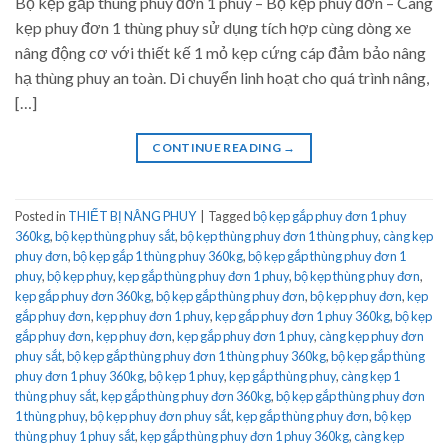
Bộ kẹp gắp thùng phuy đơn 1 phuy – Bộ kẹp phuy đơn – Càng
kẹp phuy đơn 1 thùng phuy sử dụng tích hợp cùng dòng xe
nâng động cơ với thiết kế 1 mỏ kẹp cứng cáp đảm bảo nâng
hạ thùng phuy an toàn. Di chuyển linh hoạt cho quá trình nâng,
[…]
CONTINUE READING
→
Posted in
THIẾT BỊ NÂNG PHUY
|
Tagged
bộ kẹp gắp phuy đơn 1 phuy
360kg
,
bộ kẹp thùng phuy sắt
,
bộ kẹp thùng phuy đơn 1 thùng phuy
,
càng kẹp
phuy đơn
,
bộ kẹp gắp 1 thùng phuy 360kg
,
bộ kẹp gắp thùng phuy đơn 1
phuy
,
bộ kẹp phuy
,
kẹp gắp thùng phuy đơn 1 phuy
,
bộ kẹp thùng phuy đơn
,
kẹp gắp phuy đơn 360kg
,
bộ kẹp gắp thùng phuy đơn
,
bộ kẹp phuy đơn
,
kẹp
gắp phuy đơn
,
kẹp phuy đơn 1 phuy
,
kẹp gắp phuy đơn 1 phuy 360kg
,
bộ kẹp
gắp phuy đơn
,
kẹp phuy đơn
,
kẹp gắp phuy đơn 1 phuy
,
càng kẹp phuy đơn
phuy sắt
,
bộ kẹp gắp thùng phuy đơn 1 thùng phuy 360kg
,
bộ kẹp gắp thùng
phuy đơn 1 phuy 360kg
,
bộ kẹp 1 phuy
,
kẹp gắp thùng phuy
,
càng kẹp 1
thùng phuy sắt
,
kẹp gắp thùng phuy đơn 360kg
,
bộ kẹp gắp thùng phuy đơn
1 thùng phuy
,
bộ kẹp phuy đơn phuy sắt
,
kẹp gắp thùng phuy đơn
,
bộ kẹp
thùng phuy 1 phuy sắt
,
kẹp gắp thùng phuy đơn 1 phuy 360kg
,
càng kẹp