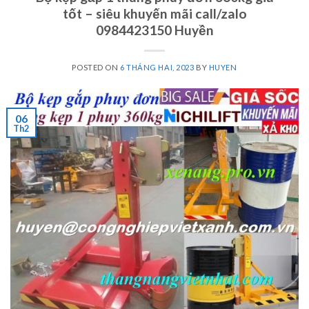
tốt – siêu khuyến mãi call/zalo
0984423150 Huyền
POSTED ON
6 THÁNG HAI, 2023
BY
HUYEN
06
Th2