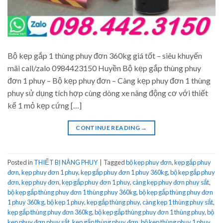
Bộ kẹp gắp 1 thùng phuy đơn 360kg giá tốt – siêu khuyến
mãi call/zalo 0984423150 Huyền Bộ kẹp gắp thùng phuy
đơn 1 phuy – Bộ kẹp phuy đơn – Càng kẹp phuy đơn 1 thùng
phuy sử dụng tích hợp cùng dòng xe nâng động cơ với thiết
kế 1 mỏ kẹp cứng […]
CONTINUE READING
→
Posted in
THIẾT BỊ NÂNG PHUY
|
Tagged
bộ kẹp phuy đơn
,
kẹp gắp phuy
đơn
,
kẹp phuy đơn 1 phuy
,
kẹp gắp phuy đơn 1 phuy 360kg
,
bộ kẹp gắp phuy
đơn
,
kẹp phuy đơn
,
kẹp gắp phuy đơn 1 phuy
,
càng kẹp phuy đơn phuy sắt
,
bộ kẹp gắp thùng phuy đơn 1 thùng phuy 360kg
,
bộ kẹp gắp thùng phuy đơn
1 phuy 360kg
,
bộ kẹp 1 phuy
,
kẹp gắp thùng phuy
,
càng kẹp 1 thùng phuy sắt
,
kẹp gắp thùng phuy đơn 360kg
,
bộ kẹp gắp thùng phuy đơn 1 thùng phuy
,
bộ
kẹp phuy đơn phuy sắt
,
kẹp gắp thùng phuy đơn
,
bộ kẹp thùng phuy 1 phuy