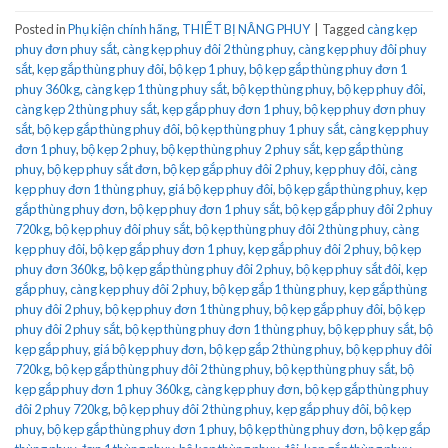
Posted in
Phụ kiện chính hãng
,
THIẾT BỊ NÂNG PHUY
|
Tagged
càng kẹp
phuy đơn phuy sắt
,
càng kẹp phuy đôi 2 thùng phuy
,
càng kẹp phuy đôi phuy
sắt
,
kẹp gắp thùng phuy đôi
,
bộ kẹp 1 phuy
,
bộ kẹp gắp thùng phuy đơn 1
phuy 360kg
,
càng kẹp 1 thùng phuy sắt
,
bộ kẹp thùng phuy
,
bộ kẹp phuy đôi
,
càng kẹp 2 thùng phuy sắt
,
kẹp gắp phuy đơn 1 phuy
,
bộ kẹp phuy đơn phuy
sắt
,
bộ kẹp gắp thùng phuy đôi
,
bộ kẹp thùng phuy 1 phuy sắt
,
càng kẹp phuy
đơn 1 phuy
,
bộ kẹp 2 phuy
,
bộ kẹp thùng phuy 2 phuy sắt
,
kẹp gắp thùng
phuy
,
bộ kẹp phuy sắt đơn
,
bộ kẹp gắp phuy đôi 2 phuy
,
kẹp phuy đôi
,
càng
kẹp phuy đơn 1 thùng phuy
,
giá bộ kẹp phuy đôi
,
bộ kẹp gắp thùng phuy
,
kẹp
gắp thùng phuy đơn
,
bộ kẹp phuy đơn 1 phuy sắt
,
bộ kẹp gắp phuy đôi 2 phuy
720kg
,
bộ kẹp phuy đôi phuy sắt
,
bộ kẹp thùng phuy đôi 2 thùng phuy
,
càng
kẹp phuy đôi
,
bộ kẹp gắp phuy đơn 1 phuy
,
kẹp gắp phuy đôi 2 phuy
,
bộ kẹp
phuy đơn 360kg
,
bộ kẹp gắp thùng phuy đôi 2 phuy
,
bộ kẹp phuy sắt đôi
,
kẹp
gắp phuy
,
càng kẹp phuy đôi 2 phuy
,
bộ kẹp gắp 1 thùng phuy
,
kẹp gắp thùng
phuy đôi 2 phuy
,
bộ kẹp phuy đơn 1 thùng phuy
,
bộ kẹp gắp phuy đôi
,
bộ kẹp
phuy đôi 2 phuy sắt
,
bộ kẹp thùng phuy đơn 1 thùng phuy
,
bộ kẹp phuy sắt
,
bộ
kẹp gắp phuy
,
giá bộ kẹp phuy đơn
,
bộ kẹp gắp 2 thùng phuy
,
bộ kẹp phuy đôi
720kg
,
bộ kẹp gắp thùng phuy đôi 2 thùng phuy
,
bộ kẹp thùng phuy sắt
,
bộ
kẹp gắp phuy đơn 1 phuy 360kg
,
càng kẹp phuy đơn
,
bộ kẹp gắp thùng phuy
đôi 2 phuy 720kg
,
bộ kẹp phuy đôi 2 thùng phuy
,
kẹp gắp phuy đôi
,
bộ kẹp
phuy
,
bộ kẹp gắp thùng phuy đơn 1 phuy
,
bộ kẹp thùng phuy đơn
,
bộ kẹp gắp