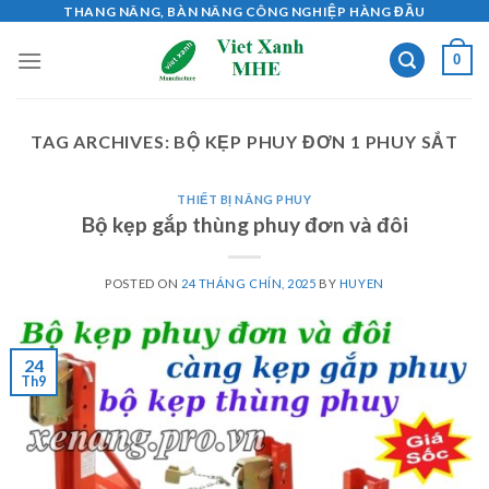
Skip
THANG NÂNG, BÀN NÂNG CÔNG NGHIỆP HÀNG ĐẦU
to
0
content
TAG ARCHIVES:
BỘ KẸP PHUY ĐƠN 1 PHUY SẮT
THIẾT BỊ NÂNG PHUY
Bộ kẹp gắp thùng phuy đơn và đôi
POSTED ON
24 THÁNG CHÍN, 2025
BY
HUYEN
24
Th9