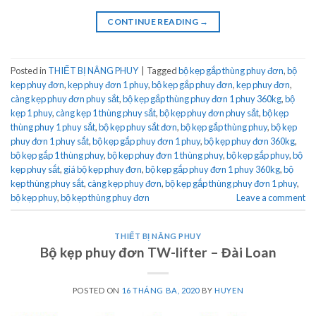
CONTINUE READING
→
Posted in
THIẾT BỊ NÂNG PHUY
|
Tagged
bộ kẹp gắp thùng phuy đơn
,
bộ
kẹp phuy đơn
,
kẹp phuy đơn 1 phuy
,
bộ kẹp gắp phuy đơn
,
kẹp phuy đơn
,
càng kẹp phuy đơn phuy sắt
,
bộ kẹp gắp thùng phuy đơn 1 phuy 360kg
,
bộ
kẹp 1 phuy
,
càng kẹp 1 thùng phuy sắt
,
bộ kẹp phuy đơn phuy sắt
,
bộ kẹp
thùng phuy 1 phuy sắt
,
bộ kẹp phuy sắt đơn
,
bộ kẹp gắp thùng phuy
,
bộ kẹp
phuy đơn 1 phuy sắt
,
bộ kẹp gắp phuy đơn 1 phuy
,
bộ kẹp phuy đơn 360kg
,
bộ kẹp gắp 1 thùng phuy
,
bộ kẹp phuy đơn 1 thùng phuy
,
bộ kẹp gắp phuy
,
bộ
kẹp phuy sắt
,
giá bộ kẹp phuy đơn
,
bộ kẹp gắp phuy đơn 1 phuy 360kg
,
bộ
kẹp thùng phuy sắt
,
càng kẹp phuy đơn
,
bộ kẹp gắp thùng phuy đơn 1 phuy
,
bộ kẹp phuy
,
bộ kẹp thùng phuy đơn
Leave a comment
THIẾT BỊ NÂNG PHUY
Bộ kẹp phuy đơn TW-lifter – Đài Loan
POSTED ON
16 THÁNG BA, 2020
BY
HUYEN