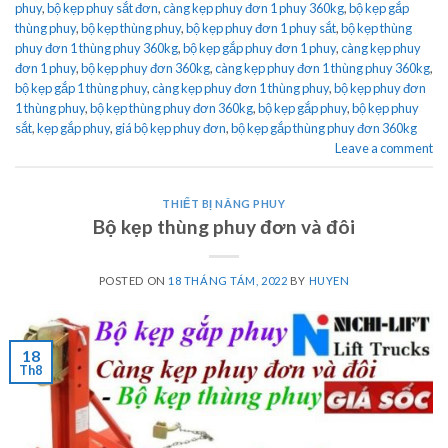
phuy
,
bộ kẹp phuy sắt đơn
,
càng kẹp phuy đơn 1 phuy 360kg
,
bộ kẹp gắp
thùng phuy
,
bộ kẹp thùng phuy
,
bộ kẹp phuy đơn 1 phuy sắt
,
bộ kẹp thùng
phuy đơn 1 thùng phuy 360kg
,
bộ kẹp gắp phuy đơn 1 phuy
,
càng kẹp phuy
đơn 1 phuy
,
bộ kẹp phuy đơn 360kg
,
càng kẹp phuy đơn 1 thùng phuy 360kg
,
bộ kẹp gắp 1 thùng phuy
,
càng kẹp phuy đơn 1 thùng phuy
,
bộ kẹp phuy đơn
1 thùng phuy
,
bộ kẹp thùng phuy đơn 360kg
,
bộ kẹp gắp phuy
,
bộ kẹp phuy
sắt
,
kẹp gắp phuy
,
giá bộ kẹp phuy đơn
,
bộ kẹp gắp thùng phuy đơn 360kg
Leave a comment
THIẾT BỊ NÂNG PHUY
Bộ kẹp thùng phuy đơn và đôi
POSTED ON
18 THÁNG TÁM, 2022
BY
HUYEN
18
Th8