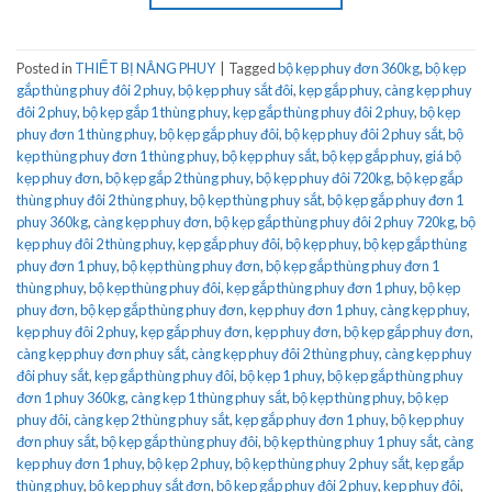
Posted in
THIẾT BỊ NÂNG PHUY
|
Tagged
bộ kẹp phuy đơn 360kg
,
bộ kẹp
gắp thùng phuy đôi 2 phuy
,
bộ kẹp phuy sắt đôi
,
kẹp gắp phuy
,
càng kẹp phuy
đôi 2 phuy
,
bộ kẹp gắp 1 thùng phuy
,
kẹp gắp thùng phuy đôi 2 phuy
,
bộ kẹp
phuy đơn 1 thùng phuy
,
bộ kẹp gắp phuy đôi
,
bộ kẹp phuy đôi 2 phuy sắt
,
bộ
kẹp thùng phuy đơn 1 thùng phuy
,
bộ kẹp phuy sắt
,
bộ kẹp gắp phuy
,
giá bộ
kẹp phuy đơn
,
bộ kẹp gắp 2 thùng phuy
,
bộ kẹp phuy đôi 720kg
,
bộ kẹp gắp
thùng phuy đôi 2 thùng phuy
,
bộ kẹp thùng phuy sắt
,
bộ kẹp gắp phuy đơn 1
phuy 360kg
,
càng kẹp phuy đơn
,
bộ kẹp gắp thùng phuy đôi 2 phuy 720kg
,
bộ
kẹp phuy đôi 2 thùng phuy
,
kẹp gắp phuy đôi
,
bộ kẹp phuy
,
bộ kẹp gắp thùng
phuy đơn 1 phuy
,
bộ kẹp thùng phuy đơn
,
bộ kẹp gắp thùng phuy đơn 1
thùng phuy
,
bộ kẹp thùng phuy đôi
,
kẹp gắp thùng phuy đơn 1 phuy
,
bộ kẹp
phuy đơn
,
bộ kẹp gắp thùng phuy đơn
,
kẹp phuy đơn 1 phuy
,
càng kẹp phuy
,
kẹp phuy đôi 2 phuy
,
kẹp gắp phuy đơn
,
kẹp phuy đơn
,
bộ kẹp gắp phuy đơn
,
càng kẹp phuy đơn phuy sắt
,
càng kẹp phuy đôi 2 thùng phuy
,
càng kẹp phuy
đôi phuy sắt
,
kẹp gắp thùng phuy đôi
,
bộ kẹp 1 phuy
,
bộ kẹp gắp thùng phuy
đơn 1 phuy 360kg
,
càng kẹp 1 thùng phuy sắt
,
bộ kẹp thùng phuy
,
bộ kẹp
phuy đôi
,
càng kẹp 2 thùng phuy sắt
,
kẹp gắp phuy đơn 1 phuy
,
bộ kẹp phuy
đơn phuy sắt
,
bộ kẹp gắp thùng phuy đôi
,
bộ kẹp thùng phuy 1 phuy sắt
,
càng
kẹp phuy đơn 1 phuy
,
bộ kẹp 2 phuy
,
bộ kẹp thùng phuy 2 phuy sắt
,
kẹp gắp
thùng phuy
,
bộ kẹp phuy sắt đơn
,
bộ kẹp gắp phuy đôi 2 phuy
,
kẹp phuy đôi
,