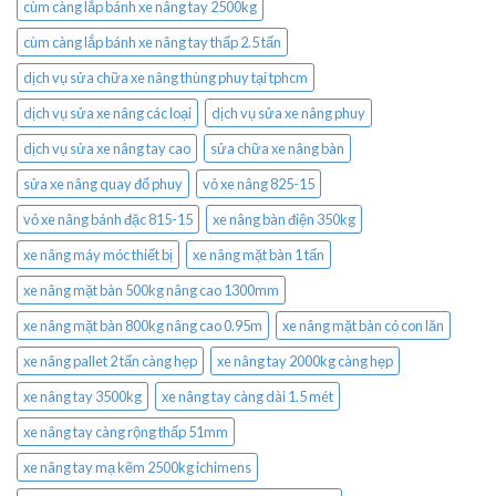
cùm càng lắp bánh xe nâng tay 2500kg
cùm càng lắp bánh xe nâng tay thấp 2.5 tấn
dịch vụ sửa chữa xe nâng thùng phuy tại tphcm
dịch vụ sửa xe nâng các loại
dịch vụ sửa xe nâng phuy
dịch vụ sửa xe nâng tay cao
sửa chữa xe nâng bàn
sửa xe nâng quay đổ phuy
vỏ xe nâng 825-15
vỏ xe nâng bánh đặc 815-15
xe nâng bàn điện 350kg
xe nâng máy móc thiết bị
xe nâng mặt bàn 1 tấn
xe nâng mặt bàn 500kg nâng cao 1300mm
xe nâng mặt bàn 800kg nâng cao 0.95m
xe nâng mặt bàn có con lăn
xe nâng pallet 2 tấn càng hẹp
xe nâng tay 2000kg càng hẹp
xe nâng tay 3500kg
xe nâng tay càng dài 1.5 mét
xe nâng tay càng rộng thấp 51mm
xe nâng tay mạ kẽm 2500kg ichimens