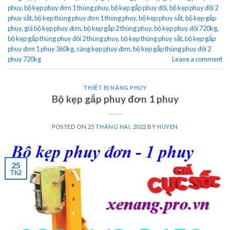
phuy
,
bộ kẹp phuy đơn 1 thùng phuy
,
bộ kẹp gắp phuy đôi
,
bộ kẹp phuy đôi 2
phuy sắt
,
bộ kẹp thùng phuy đơn 1 thùng phuy
,
bộ kẹp phuy sắt
,
bộ kẹp gắp
phuy
,
giá bộ kẹp phuy đơn
,
bộ kẹp gắp 2 thùng phuy
,
bộ kẹp phuy đôi 720kg
,
bộ kẹp gắp thùng phuy đôi 2 thùng phuy
,
bộ kẹp thùng phuy sắt
,
bộ kẹp gắp
phuy đơn 1 phuy 360kg
,
càng kẹp phuy đơn
,
bộ kẹp gắp thùng phuy đôi 2
phuy 720kg
Leave a comment
THIẾT BỊ NÂNG PHUY
Bộ kẹp gắp phuy đơn 1 phuy
POSTED ON
25 THÁNG HAI, 2022
BY
HUYEN
25
Th2