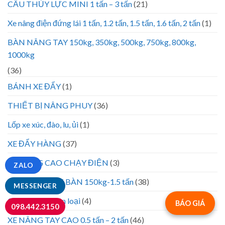
CẨU THỦY LỰC MINI 1 tấn – 3 tấn
(21)
Xe nâng điện đứng lái 1 tấn, 1.2 tấn, 1.5 tấn, 1.6 tấn, 2 tấn
(1)
BÀN NÂNG TAY 150kg, 350kg, 500kg, 750kg, 800kg,
1000kg
(36)
BÁNH XE ĐẨY
(1)
THIẾT BỊ NÂNG PHUY
(36)
Lốp xe xúc, đào, lu, ủi
(1)
XE ĐẨY HÀNG
(37)
XE NÂNG CAO CHẠY ĐIỆN
(3)
ZALO
XE NÂNG MẶT BÀN 150kg-1.5 tấn
(38)
MESSENGER
Chưa được phân loại
(4)
BÁO GIÁ
098.442.3150
XE NÂNG TAY CAO 0.5 tấn – 2 tấn
(46)