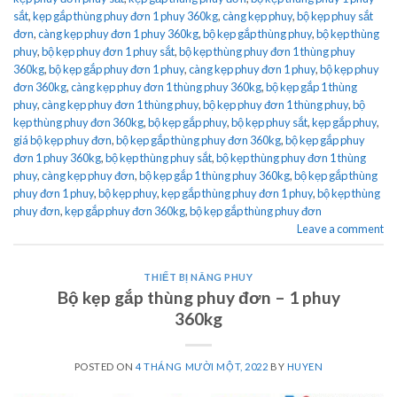
sắt
,
kẹp gắp thùng phuy đơn 1 phuy 360kg
,
càng kẹp phuy
,
bộ kẹp phuy sắt
đơn
,
càng kẹp phuy đơn 1 phuy 360kg
,
bộ kẹp gắp thùng phuy
,
bộ kẹp thùng
phuy
,
bộ kẹp phuy đơn 1 phuy sắt
,
bộ kẹp thùng phuy đơn 1 thùng phuy
360kg
,
bộ kẹp gắp phuy đơn 1 phuy
,
càng kẹp phuy đơn 1 phuy
,
bộ kẹp phuy
đơn 360kg
,
càng kẹp phuy đơn 1 thùng phuy 360kg
,
bộ kẹp gắp 1 thùng
phuy
,
càng kẹp phuy đơn 1 thùng phuy
,
bộ kẹp phuy đơn 1 thùng phuy
,
bộ
kẹp thùng phuy đơn 360kg
,
bộ kẹp gắp phuy
,
bộ kẹp phuy sắt
,
kẹp gắp phuy
,
giá bộ kẹp phuy đơn
,
bộ kẹp gắp thùng phuy đơn 360kg
,
bộ kẹp gắp phuy
đơn 1 phuy 360kg
,
bộ kẹp thùng phuy sắt
,
bộ kẹp thùng phuy đơn 1 thùng
phuy
,
càng kẹp phuy đơn
,
bộ kẹp gắp 1 thùng phuy 360kg
,
bộ kẹp gắp thùng
phuy đơn 1 phuy
,
bộ kẹp phuy
,
kẹp gắp thùng phuy đơn 1 phuy
,
bộ kẹp thùng
phuy đơn
,
kẹp gắp phuy đơn 360kg
,
bộ kẹp gắp thùng phuy đơn
Leave a comment
THIẾT BỊ NÂNG PHUY
Bộ kẹp gắp thùng phuy đơn – 1 phuy
360kg
POSTED ON
4 THÁNG MƯỜI MỘT, 2022
BY
HUYEN