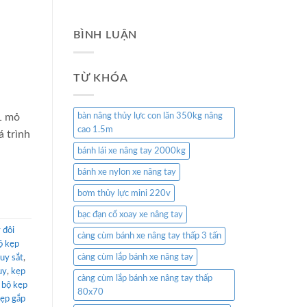
BÌNH LUẬN
TỪ KHÓA
1 mỏ
bàn nâng thủy lực con lăn 350kg nâng
cao 1.5m
á trình
bánh lái xe nâng tay 2000kg
bánh xe nylon xe nâng tay
bơm thủy lực mini 220v
bạc đạn cổ xoay xe nâng tay
 đôi
càng cùm bánh xe nâng tay thấp 3 tấn
ộ kẹp
càng cùm lắp bánh xe nâng tay
uy sắt
,
uy
,
kẹp
càng cùm lắp bánh xe nâng tay thấp
,
bộ kẹp
80x70
ẹp gắp