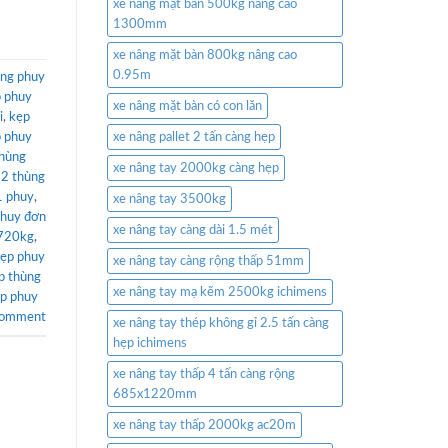
xe nâng mặt bàn 500kg nâng cao
1300mm
xe nâng mặt bàn 800kg nâng cao
0.95m
ùng phuy
p phuy
xe nâng mặt bàn có con lăn
i
,
kẹp
p phuy
xe nâng pallet 2 tấn càng hẹp
thùng
xe nâng tay 2000kg càng hẹp
 2 thùng
1 phuy
,
xe nâng tay 3500kg
phuy đơn
xe nâng tay càng dài 1.5 mét
 720kg
,
kẹp phuy
xe nâng tay càng rộng thấp 51mm
p thùng
xe nâng tay mạ kẽm 2500kg ichimens
ẹp phuy
comment
xe nâng tay thép không gỉ 2.5 tấn càng
hẹp ichimens
xe nâng tay thấp 4 tấn càng rộng
685x1220mm
xe nâng tay thấp 2000kg ac20m