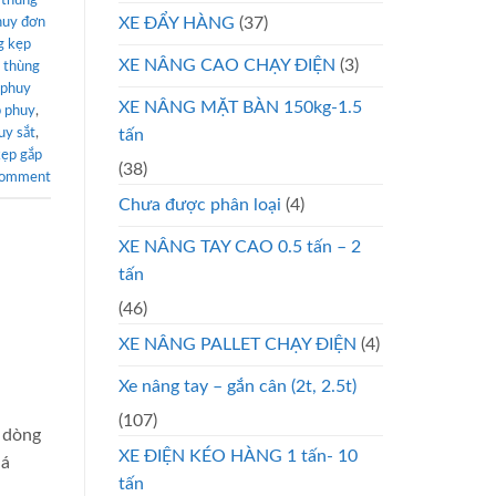
 thùng
XE ĐẨY HÀNG
(37)
huy đơn
g kẹp
XE NÂNG CAO CHẠY ĐIỆN
(3)
 thùng
 phuy
XE NÂNG MẶT BÀN 150kg-1.5
p phuy
,
tấn
uy sắt
,
kẹp gắp
(38)
comment
Chưa được phân loại
(4)
XE NÂNG TAY CAO 0.5 tấn – 2
tấn
(46)
XE NÂNG PALLET CHẠY ĐIỆN
(4)
Xe nâng tay – gắn cân (2t, 2.5t)
(107)
 dòng
XE ĐIỆN KÉO HÀNG 1 tấn- 10
uá
tấn