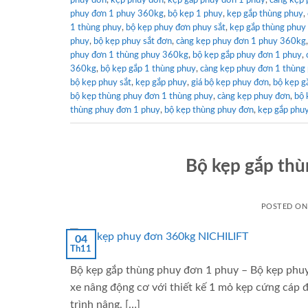
phuy đơn
,
kẹp phuy đơn
,
kẹp gắp phuy đơn 1 phuy
,
càng kẹp 
phuy đơn 1 phuy 360kg
,
bộ kẹp 1 phuy
,
kẹp gắp thùng phuy
,
1 thùng phuy
,
bộ kẹp phuy đơn phuy sắt
,
kẹp gắp thùng phuy
phuy
,
bộ kẹp phuy sắt đơn
,
càng kẹp phuy đơn 1 phuy 360kg
phuy đơn 1 thùng phuy 360kg
,
bộ kẹp gắp phuy đơn 1 phuy
,
360kg
,
bộ kẹp gắp 1 thùng phuy
,
càng kẹp phuy đơn 1 thùng
bộ kẹp phuy sắt
,
kẹp gắp phuy
,
giá bộ kẹp phuy đơn
,
bộ kẹp g
bộ kẹp thùng phuy đơn 1 thùng phuy
,
càng kẹp phuy đơn
,
bộ 
thùng phuy đơn 1 phuy
,
bộ kẹp thùng phuy đơn
,
kẹp gắp phu
Bộ kẹp gắp thù
POSTED O
04
Th11
Bộ kẹp gắp thùng phuy đơn 1 phuy – Bộ kẹp phu
xe nâng động cơ với thiết kế 1 mỏ kẹp cứng cáp 
trình nâng, […]