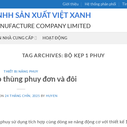
Giới thiệu
Hệ thống phân phối
Ti
NHH SẢN XUẤT VIỆT XANH
ANUFACTURE COMPANY LIMITED
N NHÀ CUNG CẤP
HOẠT ĐỘNG
TAG ARCHIVES:
BỘ KẸP 1 PHUY
THIẾT BỊ NÂNG PHUY
p thùng phuy đơn và đôi
 ON
24 THÁNG CHÍN, 2025
BY
HUYEN
phuy sử dụng tích hợp cùng dòng xe nâng động cơ với thiết kế 