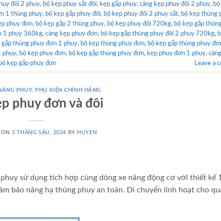
huy đôi 2 phuy
,
bộ kẹp phuy sắt đôi
,
kẹp gắp phuy
,
càng kẹp phuy đôi 2 phuy
,
bộ
n 1 thùng phuy
,
bộ kẹp gắp phuy đôi
,
bộ kẹp phuy đôi 2 phuy sắt
,
bộ kẹp thùng 
kẹp phuy đơn
,
bộ kẹp gắp 2 thùng phuy
,
bộ kẹp phuy đôi 720kg
,
bộ kẹp gắp thùn
n 1 phuy 360kg
,
càng kẹp phuy đơn
,
bộ kẹp gắp thùng phuy đôi 2 phuy 720kg
,
b
 gắp thùng phuy đơn 1 phuy
,
bộ kẹp thùng phuy đơn
,
bộ kẹp gắp thùng phuy đơ
1 phuy
,
bộ kẹp phuy đơn
,
bộ kẹp gắp thùng phuy đơn
,
kẹp phuy đơn 1 phuy
,
càng
bộ kẹp gắp phuy đơn
Leave a 
 NÂNG PHUY
,
PHỤ KIỆN CHÍNH HÃNG
ẹp phuy đơn và đôi
 ON
3 THÁNG SÁU, 2024
BY
HUYEN
phuy sử dụng tích hợp cùng dòng xe nâng động cơ với thiết kế 
đảm bảo nâng hạ thùng phuy an toàn. Di chuyển linh hoạt cho qu