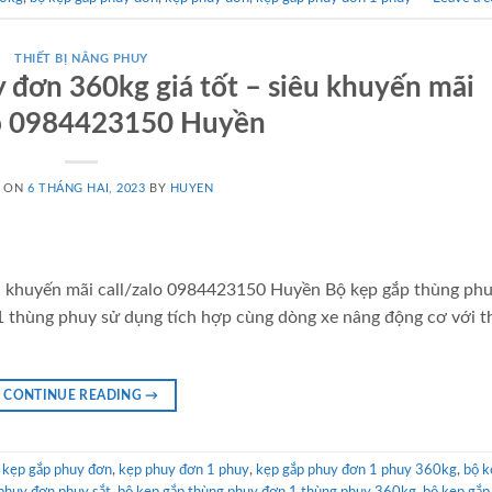
THIẾT BỊ NÂNG PHUY
 đơn 360kg giá tốt – siêu khuyến mãi
lo 0984423150 Huyền
D ON
6 THÁNG HAI, 2023
BY
HUYEN
êu khuyến mãi call/zalo 0984423150 Huyền Bộ kẹp gắp thùng ph
 thùng phuy sử dụng tích hợp cùng dòng xe nâng động cơ với th
CONTINUE READING
→
,
kẹp gắp phuy đơn
,
kẹp phuy đơn 1 phuy
,
kẹp gắp phuy đơn 1 phuy 360kg
,
bộ k