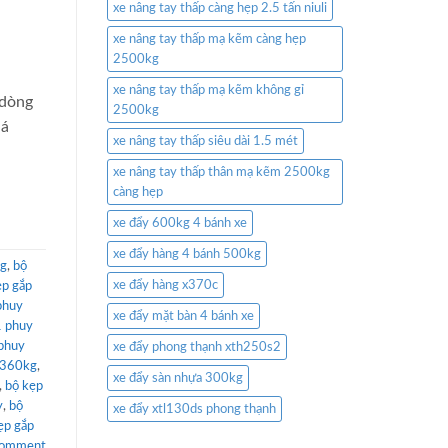
xe nâng tay thấp càng hẹp 2.5 tấn niuli
xe nâng tay thấp mạ kẽm càng hẹp
2500kg
xe nâng tay thấp mạ kẽm không gỉ
 dòng
2500kg
uá
xe nâng tay thấp siêu dài 1.5 mét
xe nâng tay thấp thân mạ kẽm 2500kg
càng hẹp
xe đẩy 600kg 4 bánh xe
xe đẩy hàng 4 bánh 500kg
kg
,
bộ
xe đẩy hàng x370c
ẹp gắp
phuy
xe đẩy mặt bàn 4 bánh xe
1 phuy
 phuy
xe đẩy phong thạnh xth250s2
 360kg
,
xe đẩy sàn nhựa 300kg
,
bộ kẹp
y
,
bộ
xe đẩy xtl130ds phong thạnh
ẹp gắp
comment