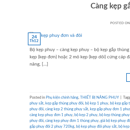
Càng kẹp gắ
POSTED O
24
Th12
Bộ kẹp phuy – càng kẹp phuy – bộ kẹp gắp thùng 
kẹp (kẹp đơn) hoặc 2 mỏ kẹp (kẹp dôi) cứng cáp 
nâng, […]
Posted in
Phụ kiện chính hãng
,
THIẾT BỊ NÂNG PHUY
|
Tag
phuy sắt
,
kẹp gắp thùng phuy đôi
,
bộ kẹp 1 phuy
,
bộ kẹp gắp 
phuy đôi
,
càng kẹp 2 thùng phuy sắt
,
kẹp gắp phuy đơn 1 phu
càng kẹp phuy đơn 1 phuy
,
bộ kẹp 2 phuy
,
bộ kẹp thùng phuy
phuy đôi
,
càng kẹp phuy đơn 1 thùng phuy
,
giá bộ kẹp phuy đ
gắp phuy đôi 2 phuy 720kg
,
bộ kẹp phuy đôi phuy sắt
,
bộ kẹp