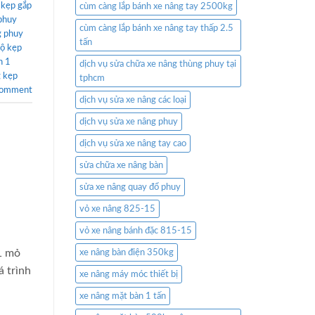
 kẹp gắp
cùm càng lắp bánh xe nâng tay 2500kg
phuy
cùm càng lắp bánh xe nâng tay thấp 2.5
g phuy
tấn
ộ kẹp
n 1
dịch vụ sửa chữa xe nâng thùng phuy tại
 kẹp
tphcm
comment
dịch vụ sửa xe nâng các loại
dịch vụ sửa xe nâng phuy
dịch vụ sửa xe nâng tay cao
sửa chữa xe nâng bàn
sửa xe nâng quay đổ phuy
vỏ xe nâng 825-15
vỏ xe nâng bánh đặc 815-15
1 mỏ
xe nâng bàn điện 350kg
á trình
xe nâng máy móc thiết bị
xe nâng mặt bàn 1 tấn