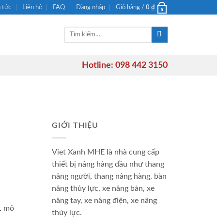
n tức
Liên hệ
FAQ
Đăng nhập
Giỏ hàng /
0
₫
0
Tìm
kiếm:
Hotline: 098 442 3150
GIỚI THIỆU
Viet Xanh MHE là nhà cung cấp
thiết bị nâng hàng đầu như thang
nâng người, thang nâng hàng, bàn
nâng thủy lực, xe nâng bàn, xe
nâng tay, xe nâng điện, xe nâng
1 mỏ
thủy lực.