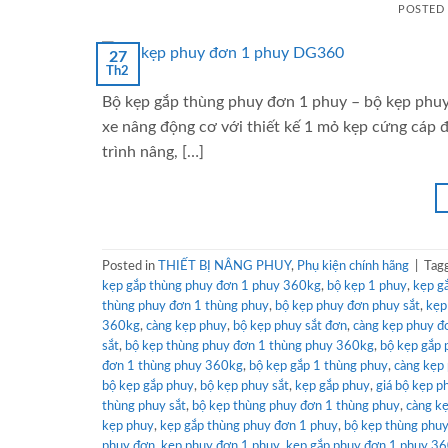
POSTED
27
Th2
Bộ kẹp gắp thùng phuy đơn 1 phuy – bộ kẹp phuy
xe nâng động cơ với thiết kế 1 mỏ kẹp cứng cáp 
trình nâng, […]
Posted in
THIẾT BỊ NÂNG PHUY
,
Phụ kiện chính hãng
|
Tag
kẹp gắp thùng phuy đơn 1 phuy 360kg
,
bộ kẹp 1 phuy
,
kẹp g
thùng phuy đơn 1 thùng phuy
,
bộ kẹp phuy đơn phuy sắt
,
kẹp
360kg
,
càng kẹp phuy
,
bộ kẹp phuy sắt đơn
,
càng kẹp phuy đ
sắt
,
bộ kẹp thùng phuy đơn 1 thùng phuy 360kg
,
bộ kẹp gắp 
đơn 1 thùng phuy 360kg
,
bộ kẹp gắp 1 thùng phuy
,
càng kẹp
bộ kẹp gắp phuy
,
bộ kẹp phuy sắt
,
kẹp gắp phuy
,
giá bộ kẹp p
thùng phuy sắt
,
bộ kẹp thùng phuy đơn 1 thùng phuy
,
càng k
kẹp phuy
,
kẹp gắp thùng phuy đơn 1 phuy
,
bộ kẹp thùng phu
phuy đơn
,
kẹp phuy đơn 1 phuy
,
kẹp gắp phuy đơn 1 phuy 3