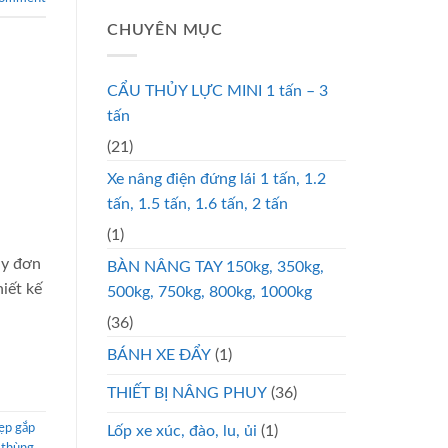
CHUYÊN MỤC
CẨU THỦY LỰC MINI 1 tấn – 3
tấn
(21)
Xe nâng điện đứng lái 1 tấn, 1.2
tấn, 1.5 tấn, 1.6 tấn, 2 tấn
(1)
uy đơn
BÀN NÂNG TAY 150kg, 350kg,
iết kế
500kg, 750kg, 800kg, 1000kg
(36)
BÁNH XE ĐẨY
(1)
THIẾT BỊ NÂNG PHUY
(36)
ẹp gắp
Lốp xe xúc, đào, lu, ủi
(1)