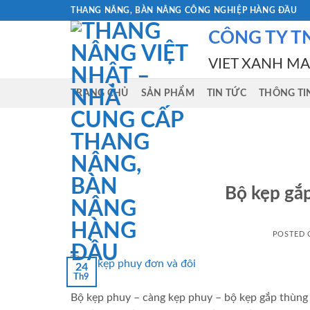
Skip
THANG NÂNG, BÀN NÂNG CÔNG NGHIỆP HÀNG ĐẦU
to
CÔNG TY T
content
VIET XANH M
TRANG CHỦ
SẢN PHẨM
TIN TỨC
THÔNG TI
Bộ kẹp gắ
POSTED
24
Th9
Bộ kẹp phuy – càng kẹp phuy – bộ kẹp gắp thùng 