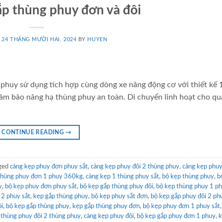
p thùng phuy đơn và đôi
N
24 THÁNG MƯỜI HAI, 2024
BY
HUYEN
phuy sử dụng tích hợp cùng dòng xe nâng động cơ với thiết kế 
đảm bảo nâng hạ thùng phuy an toàn. Di chuyển linh hoạt cho qu
CONTINUE READING
→
ged
càng kẹp phuy đơn phuy sắt
,
càng kẹp phuy đôi 2 thùng phuy
,
càng kẹp phuy
thùng phuy đơn 1 phuy 360kg
,
càng kẹp 1 thùng phuy sắt
,
bộ kẹp thùng phuy
,
b
y
,
bộ kẹp phuy đơn phuy sắt
,
bộ kẹp gắp thùng phuy đôi
,
bộ kẹp thùng phuy 1 ph
 2 phuy sắt
,
kẹp gắp thùng phuy
,
bộ kẹp phuy sắt đơn
,
bộ kẹp gắp phuy đôi 2 ph
ôi
,
bộ kẹp gắp thùng phuy
,
kẹp gắp thùng phuy đơn
,
bộ kẹp phuy đơn 1 phuy sắt
 thùng phuy đôi 2 thùng phuy
,
càng kẹp phuy đôi
,
bộ kẹp gắp phuy đơn 1 phuy
,
k