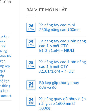
á trình
BÀI VIẾT MỚI NHẤT
Xe nâng tay cao mini
26
Th12
260kg nâng cao 900mm
ng kẹp
Xe nâng tay cao 1 tấn nâng
ôi 2
25
Th12
cao 1.6 mét CTY-
 đôi
E1.0T/1.6M – NIULI
thùng
 đơn
,
bộ
kẹp
Xe nâng tay cao 1 tấn nâng
25
Th12
àng kẹp
cao 1.6 mét CTY-
A1.0T/1.6M – NIULI
ẹp 1
gắp
bộ kẹp
Bộ kẹp gắp thùng phuy
24
p thùng
Th9
đơn và đôi
ng kẹp
comment
Xe nâng quay đổ phuy điện
24
Th9
nâng cao 1600mm tải
500kg