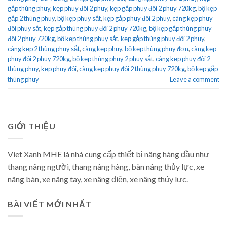
gắp thùng phuy
,
kẹp phuy đôi 2 phuy
,
kẹp gắp phuy đôi 2 phuy 720kg
,
bộ kẹp
gắp 2 thùng phuy
,
bộ kẹp phuy sắt
,
kẹp gắp phuy đôi 2 phuy
,
càng kẹp phuy
đôi phuy sắt
,
kẹp gắp thùng phuy đôi 2 phuy 720kg
,
bộ kẹp gắp thùng phuy
đôi 2 phuy 720kg
,
bộ kẹp thùng phuy sắt
,
kẹp gắp thùng phuy đôi 2 phuy
,
càng kẹp 2 thùng phuy sắt
,
càng kẹp phuy
,
bộ kẹp thùng phuy đơn
,
càng kẹp
phuy đôi 2 phuy 720kg
,
bộ kẹp thùng phuy 2 phuy sắt
,
càng kẹp phuy đôi 2
thùng phuy
,
kẹp phuy đôi
,
càng kẹp phuy đôi 2 thùng phuy 720kg
,
bộ kẹp gắp
thùng phuy
Leave a comment
GIỚI THIỆU
Viet Xanh MHE là nhà cung cấp thiết bị nâng hàng đầu như
thang nâng người, thang nâng hàng, bàn nâng thủy lực, xe
nâng bàn, xe nâng tay, xe nâng điện, xe nâng thủy lực.
BÀI VIẾT MỚI NHẤT