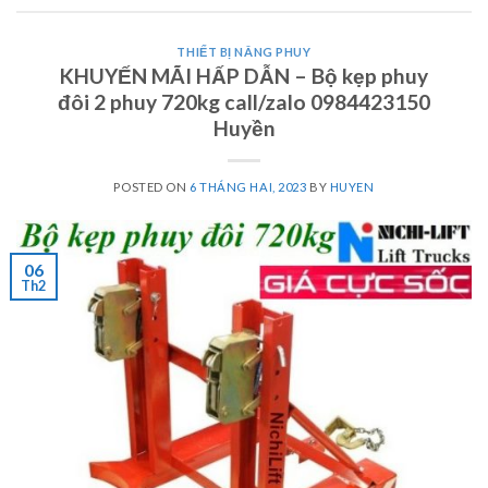
THIẾT BỊ NÂNG PHUY
KHUYẾN MÃI HẤP DẪN – Bộ kẹp phuy
đôi 2 phuy 720kg call/zalo 0984423150
Huyền
POSTED ON
6 THÁNG HAI, 2023
BY
HUYEN
06
Th2