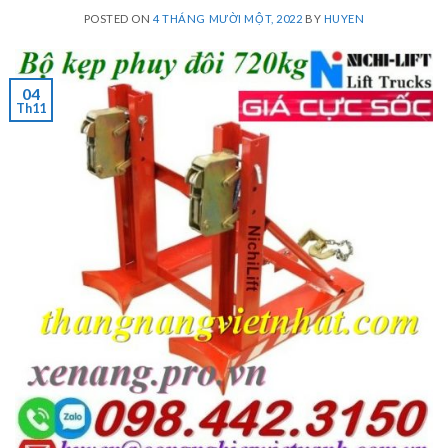
POSTED ON
4 THÁNG MƯỜI MỘT, 2022
BY
HUYEN
04
Th11