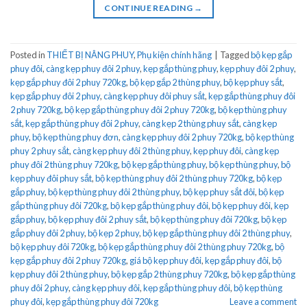
CONTINUE READING
→
Posted in
THIẾT BỊ NÂNG PHUY
,
Phụ kiện chính hãng
|
Tagged
bộ kẹp gắp
phuy đôi
,
càng kẹp phuy đôi 2 phuy
,
kẹp gắp thùng phuy
,
kẹp phuy đôi 2 phuy
,
kẹp gắp phuy đôi 2 phuy 720kg
,
bộ kẹp gắp 2 thùng phuy
,
bộ kẹp phuy sắt
,
kẹp gắp phuy đôi 2 phuy
,
càng kẹp phuy đôi phuy sắt
,
kẹp gắp thùng phuy đôi
2 phuy 720kg
,
bộ kẹp gắp thùng phuy đôi 2 phuy 720kg
,
bộ kẹp thùng phuy
sắt
,
kẹp gắp thùng phuy đôi 2 phuy
,
càng kẹp 2 thùng phuy sắt
,
càng kẹp
phuy
,
bộ kẹp thùng phuy đơn
,
càng kẹp phuy đôi 2 phuy 720kg
,
bộ kẹp thùng
phuy 2 phuy sắt
,
càng kẹp phuy đôi 2 thùng phuy
,
kẹp phuy đôi
,
càng kẹp
phuy đôi 2 thùng phuy 720kg
,
bộ kẹp gắp thùng phuy
,
bộ kẹp thùng phuy
,
bộ
kẹp phuy đôi phuy sắt
,
bộ kẹp thùng phuy đôi 2 thùng phuy 720kg
,
bộ kẹp
gắp phuy
,
bộ kẹp thùng phuy đôi 2 thùng phuy
,
bộ kẹp phuy sắt đôi
,
bộ kẹp
gắp thùng phuy đôi 720kg
,
bộ kẹp gắp thùng phuy đôi
,
bộ kẹp phuy đôi
,
kẹp
gắp phuy
,
bộ kẹp phuy đôi 2 phuy sắt
,
bộ kẹp thùng phuy đôi 720kg
,
bộ kẹp
gắp phuy đôi 2 phuy
,
bộ kẹp 2 phuy
,
bộ kẹp gắp thùng phuy đôi 2 thùng phuy
,
bộ kẹp phuy đôi 720kg
,
bộ kẹp gắp thùng phuy đôi 2 thùng phuy 720kg
,
bộ
kẹp gắp phuy đôi 2 phuy 720kg
,
giá bộ kẹp phuy đôi
,
kẹp gắp phuy đôi
,
bộ
kẹp phuy đôi 2 thùng phuy
,
bộ kẹp gắp 2 thùng phuy 720kg
,
bộ kẹp gắp thùng
phuy đôi 2 phuy
,
càng kẹp phuy đôi
,
kẹp gắp thùng phuy đôi
,
bộ kẹp thùng
phuy đôi
,
kẹp gắp thùng phuy đôi 720kg
Leave a comment