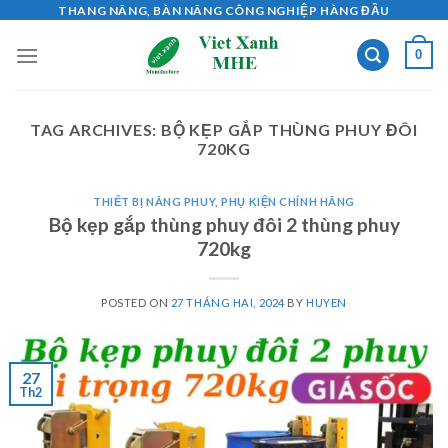
Skip
THANG NÂNG, BÀN NÂNG CÔNG NGHIỆP HÀNG ĐẦU
to
0
content
TAG ARCHIVES:
BỘ KẸP GẮP THÙNG PHUY ĐÔI
720KG
THIẾT BỊ NÂNG PHUY
,
PHỤ KIỆN CHÍNH HÃNG
Bộ kẹp gắp thùng phuy đôi 2 thùng phuy
720kg
POSTED ON
27 THÁNG HAI, 2024
BY
HUYEN
27
Th2