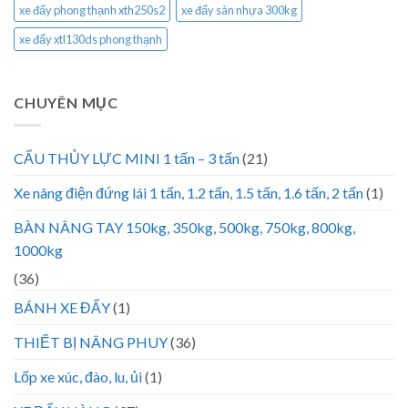
xe đẩy phong thạnh xth250s2
xe đẩy sàn nhựa 300kg
xe đẩy xtl130ds phong thạnh
CHUYÊN MỤC
CẨU THỦY LỰC MINI 1 tấn – 3 tấn
(21)
Xe nâng điện đứng lái 1 tấn, 1.2 tấn, 1.5 tấn, 1.6 tấn, 2 tấn
(1)
BÀN NÂNG TAY 150kg, 350kg, 500kg, 750kg, 800kg,
1000kg
(36)
BÁNH XE ĐẨY
(1)
THIẾT BỊ NÂNG PHUY
(36)
Lốp xe xúc, đào, lu, ủi
(1)