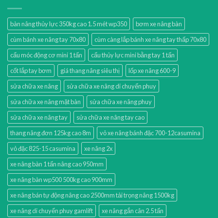
bàn nâng thủy lực 350kg cao 1.5 mét wp350
bơm xe nâng bàn
cùm bánh xe nâng tay 70x80
cùm càng lắp bánh xe nâng tay thấp 70x80
cẩu móc động cơ mini 1 tấn
cẩu thủy lực mini bằng tay 1 tấn
cốt lắp tay bơm
giá thang nâng siêu thị
lốp xe nâng 600-9
sửa chữa xe nâng
sửa chữa xe nâng di chuyển phuy
sửa chữa xe nâng mặt bàn
sửa chữa xe nâng phuy
sửa chữa xe nâng tay
sửa chữa xe nâng tay cao
thang nâng đơn 125kg cao 8m
vỏ xe nâng bánh đặc 700-12casumina
vỏ đặc 825-15 casumina
xe nâng 2x
xe nâng bàn 1 tấn nâng cao 950mm
xe nâng bàn wp500 500kg cao 900mm
xe nâng bán tự động nâng cao 2500mm tải trọng nâng 1500kg
xe nâng di chuyển phuy gamlift
xe nâng gắn cân 2.5 tấn