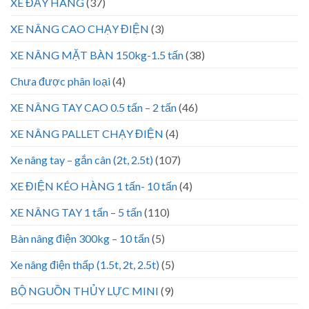
XE ĐẨY HÀNG
(37)
XE NÂNG CAO CHẠY ĐIỆN
(3)
XE NÂNG MẶT BÀN 150kg-1.5 tấn
(38)
Chưa được phân loại
(4)
XE NÂNG TAY CAO 0.5 tấn – 2 tấn
(46)
XE NÂNG PALLET CHẠY ĐIỆN
(4)
Xe nâng tay – gắn cân (2t, 2.5t)
(107)
XE ĐIỆN KÉO HÀNG 1 tấn- 10 tấn
(4)
XE NÂNG TAY 1 tấn – 5 tấn
(110)
Bàn nâng điện 300kg – 10 tấn
(5)
Xe nâng điện thấp (1.5t, 2t, 2.5t)
(5)
BỘ NGUỒN THỦY LỰC MINI
(9)