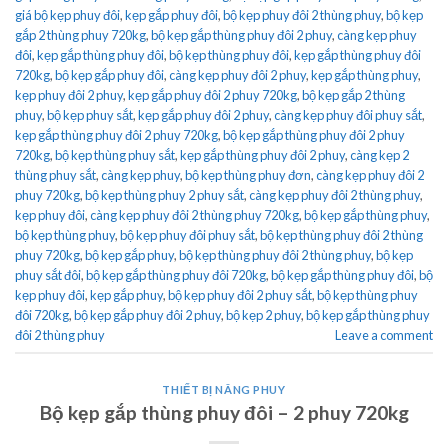
giá bộ kẹp phuy đôi
,
kẹp gắp phuy đôi
,
bộ kẹp phuy đôi 2 thùng phuy
,
bộ kẹp
gắp 2 thùng phuy 720kg
,
bộ kẹp gắp thùng phuy đôi 2 phuy
,
càng kẹp phuy
đôi
,
kẹp gắp thùng phuy đôi
,
bộ kẹp thùng phuy đôi
,
kẹp gắp thùng phuy đôi
720kg
,
bộ kẹp gắp phuy đôi
,
càng kẹp phuy đôi 2 phuy
,
kẹp gắp thùng phuy
,
kẹp phuy đôi 2 phuy
,
kẹp gắp phuy đôi 2 phuy 720kg
,
bộ kẹp gắp 2 thùng
phuy
,
bộ kẹp phuy sắt
,
kẹp gắp phuy đôi 2 phuy
,
càng kẹp phuy đôi phuy sắt
,
kẹp gắp thùng phuy đôi 2 phuy 720kg
,
bộ kẹp gắp thùng phuy đôi 2 phuy
720kg
,
bộ kẹp thùng phuy sắt
,
kẹp gắp thùng phuy đôi 2 phuy
,
càng kẹp 2
thùng phuy sắt
,
càng kẹp phuy
,
bộ kẹp thùng phuy đơn
,
càng kẹp phuy đôi 2
phuy 720kg
,
bộ kẹp thùng phuy 2 phuy sắt
,
càng kẹp phuy đôi 2 thùng phuy
,
kẹp phuy đôi
,
càng kẹp phuy đôi 2 thùng phuy 720kg
,
bộ kẹp gắp thùng phuy
,
bộ kẹp thùng phuy
,
bộ kẹp phuy đôi phuy sắt
,
bộ kẹp thùng phuy đôi 2 thùng
phuy 720kg
,
bộ kẹp gắp phuy
,
bộ kẹp thùng phuy đôi 2 thùng phuy
,
bộ kẹp
phuy sắt đôi
,
bộ kẹp gắp thùng phuy đôi 720kg
,
bộ kẹp gắp thùng phuy đôi
,
bộ
kẹp phuy đôi
,
kẹp gắp phuy
,
bộ kẹp phuy đôi 2 phuy sắt
,
bộ kẹp thùng phuy
đôi 720kg
,
bộ kẹp gắp phuy đôi 2 phuy
,
bộ kẹp 2 phuy
,
bộ kẹp gắp thùng phuy
đôi 2 thùng phuy
Leave a comment
THIẾT BỊ NÂNG PHUY
Bộ kẹp gắp thùng phuy đôi – 2 phuy 720kg