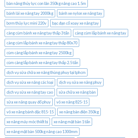
bàn nâng thủy lực con lăn 350kg nâng cao 1.5m
bánh lái xe nâng tay 2000kg
bánh xe nylon xe nâng tay
bơm thủy lực mini 220v
bạc đạn cổ xoay xe nâng tay
càng cùm bánh xe nâng tay thấp 3 tấn
càng cùm lắp bánh xe nâng tay
càng cùm lắp bánh xe nâng tay thấp 80x70
cùm càng lắp bánh xe nâng tay 2500kg
cùm càng lắp bánh xe nâng tay thấp 2.5 tấn
dịch vụ sửa chữa xe nâng thùng phuy tại tphcm
dịch vụ sửa xe nâng các loại
dịch vụ sửa xe nâng phuy
dịch vụ sửa xe nâng tay cao
sửa chữa xe nâng bàn
sửa xe nâng quay đổ phuy
vỏ xe nâng 825-15
vỏ xe nâng bánh đặc 815-15
xe nâng bàn điện 350kg
xe nâng máy móc thiết bị
xe nâng mặt bàn 1 tấn
xe nâng mặt bàn 500kg nâng cao 1300mm