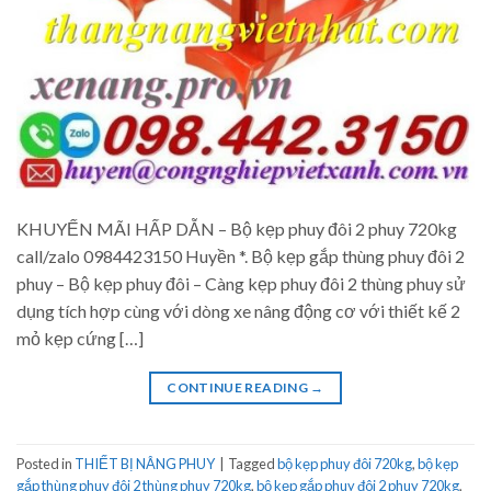
KHUYẾN MÃI HẤP DẪN – Bộ kẹp phuy đôi 2 phuy 720kg
call/zalo 0984423150 Huyền *. Bộ kẹp gắp thùng phuy đôi 2
phuy – Bộ kẹp phuy đôi – Càng kẹp phuy đôi 2 thùng phuy sử
dụng tích hợp cùng với dòng xe nâng động cơ với thiết kế 2
mỏ kẹp cứng […]
CONTINUE READING
→
Posted in
THIẾT BỊ NÂNG PHUY
|
Tagged
bộ kẹp phuy đôi 720kg
,
bộ kẹp
gắp thùng phuy đôi 2 thùng phuy 720kg
,
bộ kẹp gắp phuy đôi 2 phuy 720kg
,