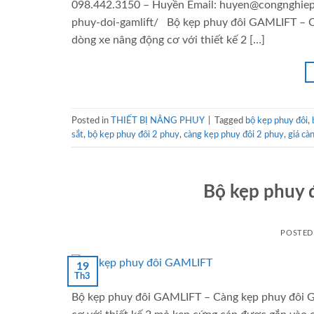
098.442.3150 – Huyền Email: huyen@congnghiep
phuy-doi-gamlift/ Bộ kẹp phuy đôi GAMLIFT – C
dòng xe nâng động cơ với thiết kế 2 […]
Posted in
THIẾT BỊ NÂNG PHUY
|
Tagged
bộ kẹp phuy đôi
,
sắt
,
bộ kẹp phuy đôi 2 phuy
,
càng kẹp phuy đôi 2 phuy
,
giá cà
Bộ kẹp phuy
POSTE
19
Th3
Bộ kẹp phuy đôi GAMLIFT – Càng kẹp phuy đôi G