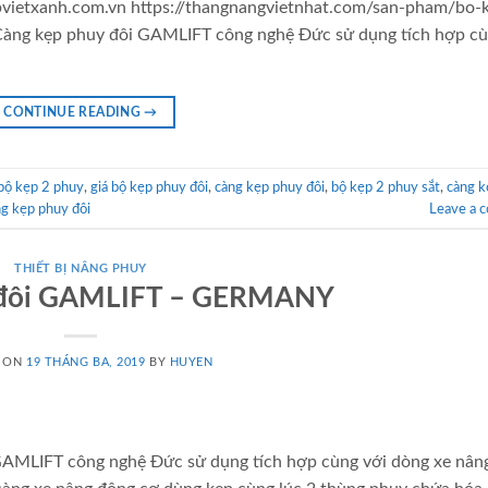
vietxanh.com.vn https://thangnangvietnhat.com/san-pham/bo-
àng kẹp phuy đôi GAMLIFT công nghệ Đức sử dụng tích hợp cù
CONTINUE READING
→
bộ kẹp 2 phuy
,
giá bộ kẹp phuy đôi
,
càng kẹp phuy đôi
,
bộ kẹp 2 phuy sắt
,
càng k
ng kẹp phuy đôi
Leave a 
THIẾT BỊ NÂNG PHUY
 đôi GAMLIFT – GERMANY
D ON
19 THÁNG BA, 2019
BY
HUYEN
AMLIFT công nghệ Đức sử dụng tích hợp cùng với dòng xe nân