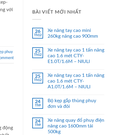
kep-
ng với
BÀI VIẾT MỚI NHẤT
Xe nâng tay cao mini
26
Th12
260kg nâng cao 900mm
Xe nâng tay cao 1 tấn nâng
25
ẹp phuy
Th12
cao 1.6 mét CTY-
comment
E1.0T/1.6M – NIULI
Xe nâng tay cao 1 tấn nâng
25
Th12
cao 1.6 mét CTY-
A1.0T/1.6M – NIULI
Bộ kẹp gắp thùng phuy
24
Th9
đơn và đôi
Xe nâng quay đổ phuy điện
24
Th9
nâng cao 1600mm tải
g động
500kg