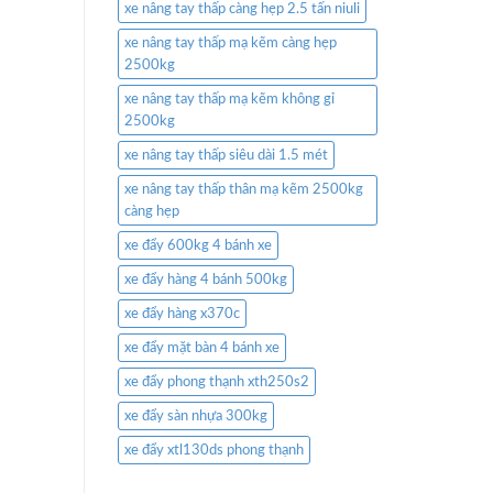
xe nâng tay thấp càng hẹp 2.5 tấn niuli
xe nâng tay thấp mạ kẽm càng hẹp
2500kg
xe nâng tay thấp mạ kẽm không gỉ
2500kg
xe nâng tay thấp siêu dài 1.5 mét
xe nâng tay thấp thân mạ kẽm 2500kg
càng hẹp
xe đẩy 600kg 4 bánh xe
xe đẩy hàng 4 bánh 500kg
xe đẩy hàng x370c
xe đẩy mặt bàn 4 bánh xe
xe đẩy phong thạnh xth250s2
xe đẩy sàn nhựa 300kg
xe đẩy xtl130ds phong thạnh