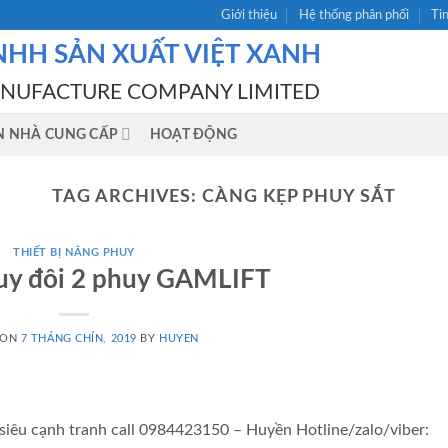
Giới thiệu
Hệ thống phân phối
Ti
NHH SẢN XUẤT VIỆT XANH
ANUFACTURE COMPANY LIMITED
N NHÀ CUNG CẤP
HOẠT ĐỘNG
TAG ARCHIVES:
CÀNG KẸP PHUY SẮT
THIẾT BỊ NÂNG PHUY
uy đôi 2 phuy GAMLIFT
 ON
7 THÁNG CHÍN, 2019
BY
HUYEN
siêu cạnh tranh call 0984423150 – Huyền Hotline/zalo/viber: