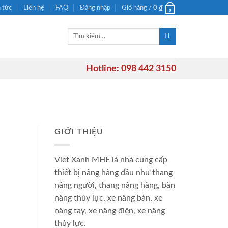
n tức
Liên hệ
FAQ
Đăng nhập
Giỏ hàng /
0
₫
0
Tìm
kiếm:
Hotline: 098 442 3150
GIỚI THIỆU
Viet Xanh MHE là nhà cung cấp
thiết bị nâng hàng đầu như thang
nâng người, thang nâng hàng, bàn
nâng thủy lực, xe nâng bàn, xe
nâng tay, xe nâng điện, xe nâng
thủy lực.