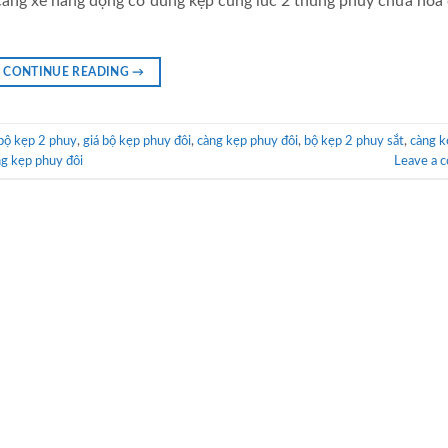
càng xe nâng động cơ dùng kẹp cùng lúc 2 thùng phuy chứa hóa
CONTINUE READING
→
bộ kẹp 2 phuy
,
giá bộ kẹp phuy đôi
,
càng kẹp phuy đôi
,
bộ kẹp 2 phuy sắt
,
càng k
ng kẹp phuy đôi
Leave a 