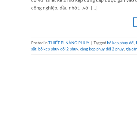
cơ với thiết kế 2 mỏ kẹp cứng cáp được gắn vào 
công nghiệp, dầu nhớt…với […]
Posted in
THIẾT BỊ NÂNG PHUY
|
Tagged
bộ kẹp phuy đôi
,
sắt
,
bộ kẹp phuy đôi 2 phuy
,
càng kẹp phuy đôi 2 phuy
,
giá cà