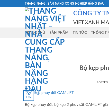
Skip
THANG NÂNG, BÀN NÂNG CÔNG NGHIỆP HÀNG ĐẦU
to
CÔNG TY T
content
VIET XANH M
TRANG CHỦ
SẢN PHẨM
TIN TỨC
THÔNG TI
Bộ kẹp ph
POSTED
07
Th9
Bộ kẹp phuy đôi, bộ kẹp 2 phuy sắt GAMLIFT giá 