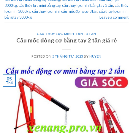
3000kg
,
cẩu thủy lực mini bằng tay
,
cẩu thủy lực mini bằng tay 3 tấn
,
cẩu thủy
lực mini 3000kg
,
cẩu thủy lực mini
,
cẩu mốc động cơ 3 tấn
,
cẩu thủy lực mini
bằng tay 3000kg
Leave a comment
CẨU THỦY LỰC MINI 1 TẤN - 3 TẤN
Cẩu mốc động cơ bằng tay 2 tấn giá rẻ
POSTED ON
5 THÁNG TƯ, 2023
BY
HUYEN
05
Th4