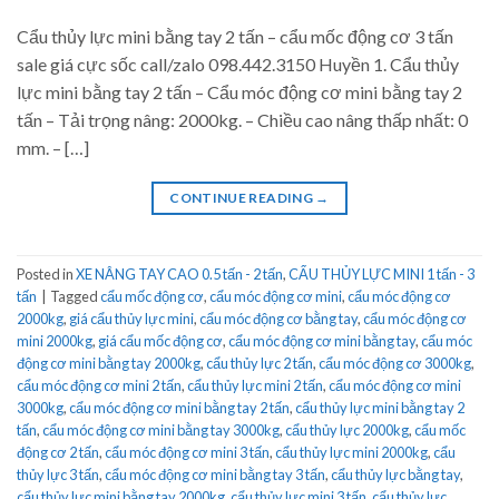
Cẩu thủy lực mini bằng tay 2 tấn – cẩu mốc động cơ 3 tấn
sale giá cực sốc call/zalo 098.442.3150 Huyền 1. Cẩu thủy
lực mini bằng tay 2 tấn – Cẩu móc động cơ mini bằng tay 2
tấn – Tải trọng nâng: 2000kg. – Chiều cao nâng thấp nhất: 0
mm. – […]
CONTINUE READING
→
Posted in
XE NÂNG TAY CAO 0.5 tấn - 2 tấn
,
CẨU THỦY LỰC MINI 1 tấn - 3
tấn
|
Tagged
cẩu mốc động cơ
,
cẩu móc động cơ mini
,
cẩu móc động cơ
2000kg
,
giá cẩu thủy lực mini
,
cẩu móc động cơ bằng tay
,
cẩu móc động cơ
mini 2000kg
,
giá cẩu mốc động cơ
,
cẩu móc động cơ mini bằng tay
,
cẩu móc
động cơ mini bằng tay 2000kg
,
cẩu thủy lực 2 tấn
,
cẩu móc động cơ 3000kg
,
cẩu móc động cơ mini 2 tấn
,
cẩu thủy lực mini 2 tấn
,
cẩu móc động cơ mini
3000kg
,
cẩu móc động cơ mini bằng tay 2 tấn
,
cẩu thủy lực mini bằng tay 2
tấn
,
cẩu móc động cơ mini bằng tay 3000kg
,
cẩu thủy lực 2000kg
,
cẩu mốc
động cơ 2 tấn
,
cẩu móc động cơ mini 3 tấn
,
cẩu thủy lực mini 2000kg
,
cẩu
thủy lực 3 tấn
,
cẩu móc động cơ mini bằng tay 3 tấn
,
cẩu thủy lực bằng tay
,
cẩu thủy lực mini bằng tay 2000kg
,
cẩu thủy lực mini 3 tấn
,
cẩu thủy lực