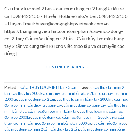
Cẩu thủy lực mini 2 tấn – cẩu mốc động cơ 2 tấn giá siêu rẻ
call 0984423150 – Huyền Hotline/zalo/viber: 098.442.3150
– Huyền Email: huyen@congnghiepvietxanh.com.vn
https://thangnangvietnhat.com/san-pham/cau-moc-dong-
co-2-tan/ Cẩu móc động cơ 2 tấn – Cẩu thủy lực mini bằng
tay 2 tấn vô cùng tiện lợi cho việc tháo lắp và di chuyển các
động […]
CONTINUE READING
→
Posted in
CẨU THỦY LỰC MINI 1 tấn - 3 tấn
|
Tagged
cẩu thủy lực mini 2
tấn
,
cẩu thủy lực 2000kg
,
cẩu thủy lực mini bằng tay 2 tấn
,
cẩu thủy lực mini
2000kg
,
cẩu mốc động cơ 2 tấn
,
cẩu thủy lực mini bằng tay 2000kg
,
cẩu móc
động cơ mini
,
cẩu thủy lực bằng tay
,
cẩu móc động cơ bằng tay
,
cẩu thủy lực
mini bằng tay
,
cẩu móc động cơ mini bằng tay
,
cẩu thủy lực mini
,
cẩu móc
động cơ 2000kg
,
cẩu mốc động cơ
,
cẩu móc động cơ mini 2000kg
,
giá cẩu
thủy lực mini
,
cẩu móc động cơ mini bằng tay 2000kg
,
giá cẩu mốc động cơ
,
cẩu móc động cơ mini 2 tấn
,
cẩu thủy lực 2 tấn
,
cẩu móc động cơ mini bằng