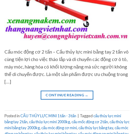
Cẩu móc động cơ 2 tấn – Cẩu thủy lực mini bằng tay 2 tấn vô
cùng tiện lợi cho việc tháo lắp và di chuyển các động cơ ô tô,
máy móc, hàng hóa có khối lượng nặng mà sức người không
thể di chuyển được. Là một sản phẩm được ưu chuộng trong
[…]
CONTINUE READING
→
Posted in
CẨU THỦY LỰC MINI 1 tấn - 3 tấn
|
Tagged
cẩu thủy lực mini
bằng tay 2 tấn
,
cẩu thủy lực mini 2000kg
,
cẩu mốc động cơ 2 tấn
,
cẩu thủy lực
mini bằng tay 2000kg
,
cẩu móc động cơ mini
,
cẩu thủy lực bằng tay
,
cẩu móc
động cơ bằng tay
,
cẩu thủy lực mini bằng tay
,
cẩu móc động cơ mini bằng tay
,