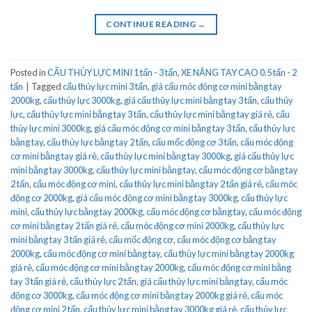
CONTINUE READING
→
Posted in
CẨU THỦY LỰC MINI 1 tấn - 3 tấn
,
XE NÂNG TAY CAO 0.5 tấn - 2
tấn
|
Tagged
cẩu thủy lực mini 3 tấn
,
giá cẩu móc động cơ mini bằng tay
2000kg
,
cẩu thủy lực 3000kg
,
giá cẩu thủy lực mini bằng tay 3 tấn
,
cẩu thủy
lực
,
cẩu thủy lực mini bằng tay 3 tấn
,
cẩu thủy lực mini bằng tay giá rẻ
,
cẩu
thủy lực mini 3000kg
,
giá cẩu móc động cơ mini bằng tay 3 tấn
,
cẩu thủy lực
bằng tay
,
cẩu thủy lực bằng tay 2 tấn
,
cẩu mốc động cơ 3 tấn
,
cẩu móc động
cơ mini bằng tay giá rẻ
,
cẩu thủy lực mini bằng tay 3000kg
,
giá cẩu thủy lực
mini bằng tay 3000kg
,
cẩu thủy lực mini bằng tay
,
cẩu móc động cơ bằng tay
2 tấn
,
cẩu móc động cơ mini
,
cẩu thủy lực mini bằng tay 2 tấn giá rẻ
,
cẩu móc
động cơ 2000kg
,
giá cẩu móc động cơ mini bằng tay 3000kg
,
cẩu thủy lực
mini
,
cẩu thủy lực bằng tay 2000kg
,
cẩu móc động cơ bằng tay
,
cẩu móc động
cơ mini bằng tay 2 tấn giá rẻ
,
cẩu móc động cơ mini 2000kg
,
cẩu thủy lực
mini bằng tay 3 tấn giá rẻ
,
cẩu mốc động cơ
,
cẩu móc động cơ bằng tay
2000kg
,
cẩu móc động cơ mini bằng tay
,
cẩu thủy lực mini bằng tay 2000kg
giá rẻ
,
cẩu móc động cơ mini bằng tay 2000kg
,
cẩu móc động cơ mini bằng
tay 3 tấn giá rẻ
,
cẩu thủy lực 2 tấn
,
giá cẩu thủy lực mini bằng tay
,
cẩu móc
động cơ 3000kg
,
cẩu móc động cơ mini bằng tay 2000kg giá rẻ
,
cẩu móc
động cơ mini 2 tấn
,
cẩu thủy lực mini bằng tay 3000kg giá rẻ
,
cẩu thủy lực