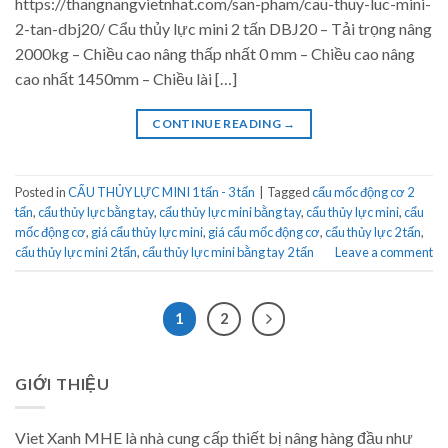
https://thangnangvietnhat.com/san-pham/cau-thuy-luc-mini-
2-tan-dbj20/ Cẩu thủy lực mini 2 tấn DBJ20 – Tải trọng nâng
2000kg – Chiều cao nâng thấp nhất 0 mm – Chiều cao nâng
cao nhất 1450mm – Chiều lài […]
CONTINUE READING
→
Posted in
CẨU THỦY LỰC MINI 1 tấn - 3 tấn
|
Tagged
cẩu mốc động cơ 2
tấn
,
cẩu thủy lực bằng tay
,
cẩu thủy lực mini bằng tay
,
cẩu thủy lực mini
,
cẩu
mốc động cơ
,
giá cẩu thủy lực mini
,
giá cẩu mốc động cơ
,
cẩu thủy lực 2 tấn
,
cẩu thủy lực mini 2 tấn
,
cẩu thủy lực mini bằng tay 2 tấn
Leave a comment
1
2
GIỚI THIỆU
Viet Xanh MHE là nhà cung cấp thiết bị nâng hàng đầu như