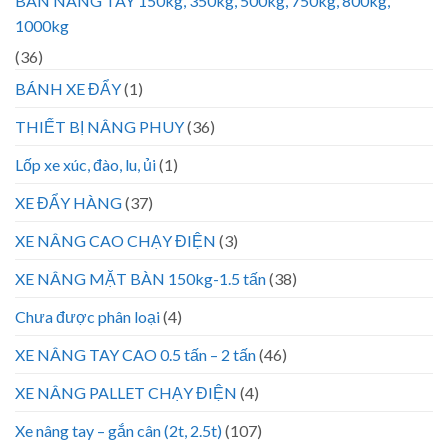
BÀN NÂNG TAY 150kg, 350kg, 500kg, 750kg, 800kg,
1000kg
(36)
BÁNH XE ĐẨY
(1)
THIẾT BỊ NÂNG PHUY
(36)
Lốp xe xúc, đào, lu, ủi
(1)
XE ĐẨY HÀNG
(37)
XE NÂNG CAO CHẠY ĐIỆN
(3)
XE NÂNG MẶT BÀN 150kg-1.5 tấn
(38)
Chưa được phân loại
(4)
XE NÂNG TAY CAO 0.5 tấn – 2 tấn
(46)
XE NÂNG PALLET CHẠY ĐIỆN
(4)
Xe nâng tay – gắn cân (2t, 2.5t)
(107)