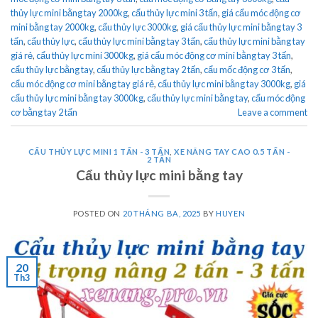
thủy lực mini bằng tay 2000kg
,
cẩu thủy lực mini 3 tấn
,
giá cẩu móc động cơ
mini bằng tay 2000kg
,
cẩu thủy lực 3000kg
,
giá cẩu thủy lực mini bằng tay 3
tấn
,
cẩu thủy lực
,
cẩu thủy lực mini bằng tay 3 tấn
,
cẩu thủy lực mini bằng tay
giá rẻ
,
cẩu thủy lực mini 3000kg
,
giá cẩu móc động cơ mini bằng tay 3 tấn
,
cẩu thủy lực bằng tay
,
cẩu thủy lực bằng tay 2 tấn
,
cẩu mốc động cơ 3 tấn
,
cẩu móc động cơ mini bằng tay giá rẻ
,
cẩu thủy lực mini bằng tay 3000kg
,
giá
cẩu thủy lực mini bằng tay 3000kg
,
cẩu thủy lực mini bằng tay
,
cẩu móc động
cơ bằng tay 2 tấn
Leave a comment
CẨU THỦY LỰC MINI 1 TẤN - 3 TẤN
,
XE NÂNG TAY CAO 0.5 TẤN -
2 TẤN
Cẩu thủy lực mini bằng tay
POSTED ON
20 THÁNG BA, 2025
BY
HUYEN
20
Th3