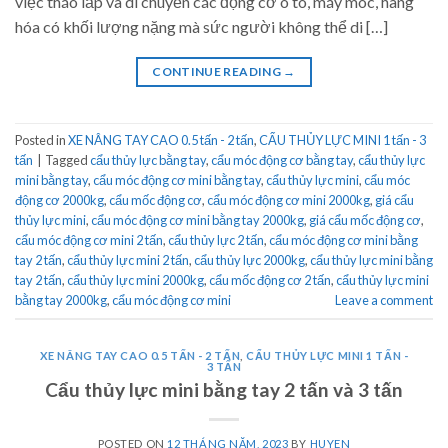
việc tháo lắp và di chuyển các động cơ ô tô, máy móc, hàng
hóa có khối lượng nặng mà sức người không thể di […]
CONTINUE READING
→
Posted in
XE NÂNG TAY CAO 0.5 tấn - 2 tấn
,
CẨU THỦY LỰC MINI 1 tấn - 3
tấn
|
Tagged
cẩu thủy lực bằng tay
,
cẩu móc động cơ bằng tay
,
cẩu thủy lực
mini bằng tay
,
cẩu móc động cơ mini bằng tay
,
cẩu thủy lực mini
,
cẩu móc
động cơ 2000kg
,
cẩu mốc động cơ
,
cẩu móc động cơ mini 2000kg
,
giá cẩu
thủy lực mini
,
cẩu móc động cơ mini bằng tay 2000kg
,
giá cẩu mốc động cơ
,
cẩu móc động cơ mini 2 tấn
,
cẩu thủy lực 2 tấn
,
cẩu móc động cơ mini bằng
tay 2 tấn
,
cẩu thủy lực mini 2 tấn
,
cẩu thủy lực 2000kg
,
cẩu thủy lực mini bằng
tay 2 tấn
,
cẩu thủy lực mini 2000kg
,
cẩu mốc động cơ 2 tấn
,
cẩu thủy lực mini
bằng tay 2000kg
,
cẩu móc động cơ mini
Leave a comment
XE NÂNG TAY CAO 0.5 TẤN - 2 TẤN
,
CẨU THỦY LỰC MINI 1 TẤN -
3 TẤN
Cẩu thủy lực mini bằng tay 2 tấn và 3 tấn
POSTED ON
12 THÁNG NĂM, 2023
BY
HUYEN