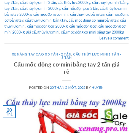
tay 2 tấn
,
cẩu thủy lực mini 2 tấn
,
cẩu thủy lực 2000kg
,
cẩu thủy lực mini bằng
tay 2 tấn
,
cẩu thủy lực mini 2000kg
,
cẩu mốc động cơ 2 tấn
,
cẩu thủy lực mini
bằng tay 2000kg
,
cẩu móc động cơ mini
,
cẩu thủy lực bằng tay
,
cẩu móc động
cơ bằng tay
,
cẩu thủy lực mini bằng tay
,
cẩu móc động cơ mini bằng tay
,
cẩu
thủy lực mini
,
cẩu móc động cơ 2000kg
,
cẩu mốc động cơ
,
cẩu móc động cơ
mini 2000kg
,
giá cẩu thủy lực mini
,
cẩu móc động cơ mini bằng tay 2000kg
Leave a comment
XE NÂNG TAY CAO 0.5 TẤN - 2 TẤN
,
CẨU THỦY LỰC MINI 1 TẤN -
3 TẤN
Cẩu mốc động cơ mini bằng tay 2 tấn giá
rẻ
POSTED ON
20 THÁNG MỘT, 2022
BY
HUYEN
20
Th1