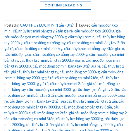
CONTINUE READING
→
Posted in
CẨU THỦY LỰC MINI 1 tấn - 3 tấn
|
Tagged
cẩu móc động cơ
mini
,
cẩu thủy lực mini bằng tay 2 tấn giá rẻ
,
cẩu móc động cơ 2000kg
,
giá
cẩu móc động cơ mini bằng tay 3000kg
,
cẩu thủy lực mini
,
cẩu thủy lực bằng
tay 2000kg
,
cẩu móc động cơ bằng tay
,
cẩu móc động cơ mini bằng tay 2 tấn
giá rẻ
,
cẩu móc động cơ mini 2000kg
,
cẩu thủy lực mini bằng tay 3 tấn giá rẻ
,
cẩu mốc động cơ
,
cẩu móc động cơ bằng tay 2000kg
,
cẩu móc động cơ mini
bằng tay
,
cẩu thủy lực mini bằng tay 2000kg giá rẻ
,
cẩu móc động cơ mini
bằng tay 2000kg
,
cẩu móc động cơ mini bằng tay 3 tấn giá rẻ
,
cẩu thủy lực 2
tấn
,
giá cẩu thủy lực mini bằng tay
,
cẩu móc động cơ 3000kg
,
cẩu móc động
cơ mini bằng tay 2000kg giá rẻ
,
cẩu móc động cơ mini 2 tấn
,
cẩu thủy lực
mini bằng tay 3000kg giá rẻ
,
cẩu thủy lực mini 2 tấn
,
giá cẩu móc động cơ
mini bằng tay
,
cẩu móc động cơ mini 3000kg
,
cẩu thủy lực bằng tay 3 tấn
,
cẩu
móc động cơ mini bằng tay 2 tấn
,
cẩu móc động cơ mini bằng tay 3000kg giá
rẻ
,
cẩu thủy lực mini bằng tay 2 tấn
,
giá cẩu thủy lực mini bằng tay 2 tấn
,
cẩu
móc động cơ mini bằng tay 3000kg
,
cẩu móc động cơ bằng tay 3 tấn
,
cẩu
thủy lực 2000kg
,
cẩu mốc động cơ 2 tấn
,
giá cẩu móc động cơ mini bằng tay 2
tấn
,
cẩu móc động cơ mini 3 tấn
,
cẩu thủy lực bằng tay 3000kg
,
cẩu thủy lực
mini 2000kg
,
cẩu thủy lực 3 tấn
,
giá cẩu thủy lực mini bằng tay 2000kg
,
cẩu
móc động cơ mini bằng tay 3 tấn
,
cẩu móc động cơ bằng tay 3000kg
,
cẩu