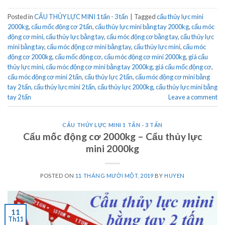
Posted in
CẨU THỦY LỰC MINI 1 tấn - 3 tấn
|
Tagged
cẩu thủy lực mini
2000kg
,
cẩu mốc động cơ 2 tấn
,
cẩu thủy lực mini bằng tay 2000kg
,
cẩu móc
động cơ mini
,
cẩu thủy lực bằng tay
,
cẩu móc động cơ bằng tay
,
cẩu thủy lực
mini bằng tay
,
cẩu móc động cơ mini bằng tay
,
cẩu thủy lực mini
,
cẩu móc
động cơ 2000kg
,
cẩu mốc động cơ
,
cẩu móc động cơ mini 2000kg
,
giá cẩu
thủy lực mini
,
cẩu móc động cơ mini bằng tay 2000kg
,
giá cẩu mốc động cơ
,
cẩu móc động cơ mini 2 tấn
,
cẩu thủy lực 2 tấn
,
cẩu móc động cơ mini bằng
tay 2 tấn
,
cẩu thủy lực mini 2 tấn
,
cẩu thủy lực 2000kg
,
cẩu thủy lực mini bằng
tay 2 tấn
Leave a comment
CẨU THỦY LỰC MINI 1 TẤN - 3 TẤN
Cẩu mốc động cơ 2000kg – Cẩu thủy lực
mini 2000kg
POSTED ON
11 THÁNG MƯỜI MỘT, 2019
BY
HUYEN
11
Th11