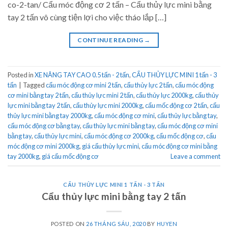
co-2-tan/ Cẩu móc động cơ 2 tấn – Cẩu thủy lực mini bằng
tay 2 tấn vô cùng tiện lợi cho việc tháo lắp […]
CONTINUE READING
→
Posted in
XE NÂNG TAY CAO 0.5 tấn - 2 tấn
,
CẨU THỦY LỰC MINI 1 tấn - 3
tấn
|
Tagged
cẩu móc động cơ mini 2 tấn
,
cẩu thủy lực 2 tấn
,
cẩu móc động
cơ mini bằng tay 2 tấn
,
cẩu thủy lực mini 2 tấn
,
cẩu thủy lực 2000kg
,
cẩu thủy
lực mini bằng tay 2 tấn
,
cẩu thủy lực mini 2000kg
,
cẩu mốc động cơ 2 tấn
,
cẩu
thủy lực mini bằng tay 2000kg
,
cẩu móc động cơ mini
,
cẩu thủy lực bằng tay
,
cẩu móc động cơ bằng tay
,
cẩu thủy lực mini bằng tay
,
cẩu móc động cơ mini
bằng tay
,
cẩu thủy lực mini
,
cẩu móc động cơ 2000kg
,
cẩu mốc động cơ
,
cẩu
móc động cơ mini 2000kg
,
giá cẩu thủy lực mini
,
cẩu móc động cơ mini bằng
tay 2000kg
,
giá cẩu mốc động cơ
Leave a comment
CẨU THỦY LỰC MINI 1 TẤN - 3 TẤN
Cẩu thủy lực mini bằng tay 2 tấn
POSTED ON
26 THÁNG SÁU, 2020
BY
HUYEN