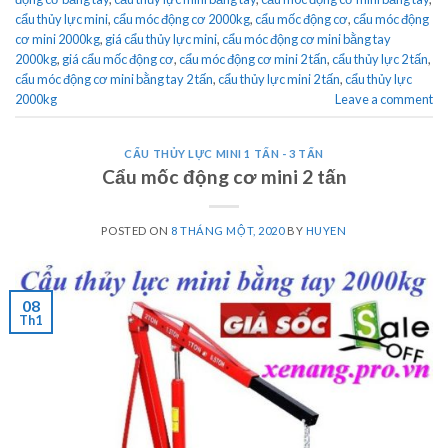
cẩu thủy lực mini
,
cẩu móc động cơ 2000kg
,
cẩu mốc động cơ
,
cẩu móc động
cơ mini 2000kg
,
giá cẩu thủy lực mini
,
cẩu móc động cơ mini bằng tay
2000kg
,
giá cẩu mốc động cơ
,
cẩu móc động cơ mini 2 tấn
,
cẩu thủy lực 2 tấn
,
cẩu móc động cơ mini bằng tay 2 tấn
,
cẩu thủy lực mini 2 tấn
,
cẩu thủy lực
2000kg
Leave a comment
CẨU THỦY LỰC MINI 1 TẤN - 3 TẤN
Cẩu mốc động cơ mini 2 tấn
POSTED ON
8 THÁNG MỘT, 2020
BY
HUYEN
08
Th1