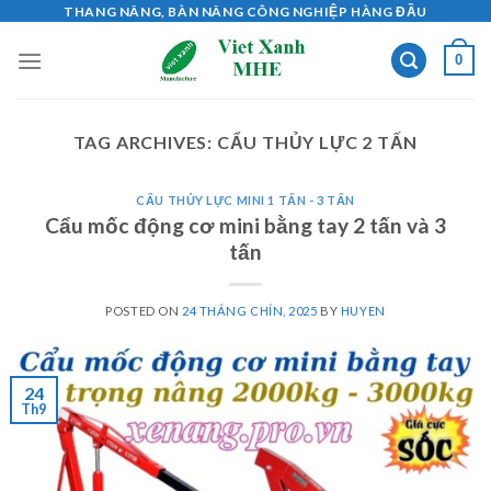
Skip
THANG NÂNG, BÀN NÂNG CÔNG NGHIỆP HÀNG ĐẦU
to
0
content
TAG ARCHIVES:
CẨU THỦY LỰC 2 TẤN
CẨU THỦY LỰC MINI 1 TẤN - 3 TẤN
Cẩu mốc động cơ mini bằng tay 2 tấn và 3
tấn
POSTED ON
24 THÁNG CHÍN, 2025
BY
HUYEN
24
Th9