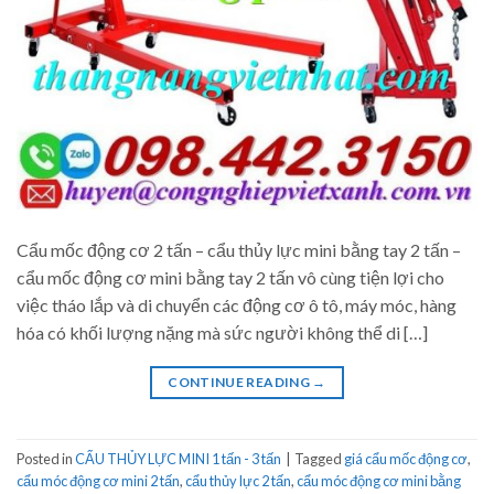
Cẩu mốc động cơ 2 tấn – cẩu thủy lực mini bằng tay 2 tấn –
cẩu mốc động cơ mini bằng tay 2 tấn vô cùng tiện lợi cho
việc tháo lắp và di chuyển các động cơ ô tô, máy móc, hàng
hóa có khối lượng nặng mà sức người không thể di […]
CONTINUE READING
→
Posted in
CẨU THỦY LỰC MINI 1 tấn - 3 tấn
|
Tagged
giá cẩu mốc động cơ
,
cẩu móc động cơ mini 2 tấn
,
cẩu thủy lực 2 tấn
,
cẩu móc động cơ mini bằng