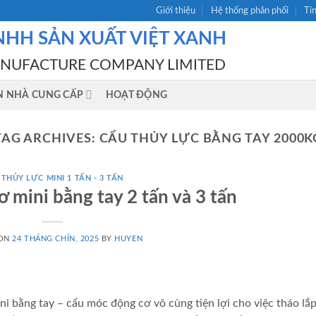
Giới thiệu
Hệ thống phân phối
Ti
NHH SẢN XUẤT VIỆT XANH
ANUFACTURE COMPANY LIMITED
N NHÀ CUNG CẤP
HOẠT ĐỘNG
TAG ARCHIVES:
CẨU THỦY LỰC BẰNG TAY 2000K
THỦY LỰC MINI 1 TẤN - 3 TẤN
 mini bằng tay 2 tấn và 3 tấn
 ON
24 THÁNG CHÍN, 2025
BY
HUYEN
i bằng tay – cẩu móc động cơ vô cùng tiện lợi cho việc tháo lắp