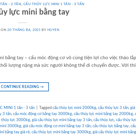
TẤN - 2 TẤN
,
CẨU THỦY LỰC MINI 1 TẤN - 3 TẤN
ủy lực mini bằng tay
D ON
20 THÁNG BA, 2025
BY
HUYEN
i bằng tay – cẩu móc động cơ vô cùng tiện lợi cho việc tháo lắp
hối lượng nặng mà sức người không thể di chuyển được. Với thi
CONTINUE READING
→
MINI 1 tấn - 3 tấn
|
Tagged
cẩu thủy lực mini 2000kg
,
cẩu thủy lực 3 tấn
,
giá
y 3 tấn
,
cẩu móc động cơ bằng tay 3000kg
,
cẩu thủy lực mini bằng tay 2000kg
,
u thủy lực 3000kg
,
giá cẩu thủy lực mini bằng tay 3 tấn
,
cẩu thủy lực
,
cẩu thủy lự
 mini 3000kg
,
giá cẩu móc động cơ mini bằng tay 3 tấn
,
cẩu thủy lực bằng tay
,
cẩu
ni bằng tay giá rẻ
,
cẩu thủy lực mini bằng tay 3000kg
,
giá cẩu thủy lực mini bằng