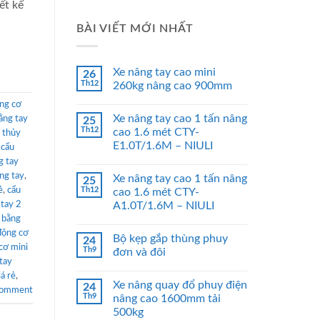
ết kế
BÀI VIẾT MỚI NHẤT
Xe nâng tay cao mini
26
Th12
260kg nâng cao 900mm
ng cơ
Xe nâng tay cao 1 tấn nâng
ằng tay
25
Th12
cao 1.6 mét CTY-
 thủy
E1.0T/1.6M – NIULI
,
cẩu
g tay
ằng tay
,
Xe nâng tay cao 1 tấn nâng
25
ẻ
,
cẩu
Th12
cao 1.6 mét CTY-
 tay 2
A1.0T/1.6M – NIULI
 bằng
động cơ
Bộ kẹp gắp thùng phuy
24
cơ mini
Th9
đơn và đôi
tay
iá rẻ
,
Xe nâng quay đổ phuy điện
24
comment
Th9
nâng cao 1600mm tải
500kg