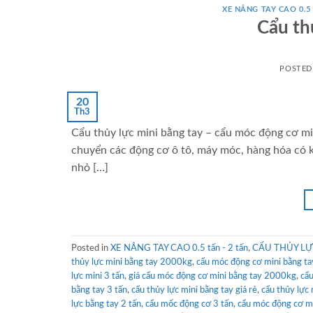
XE NÂNG TAY CAO 0.5 
Cẩu th
POSTE
20
Th3
Cẩu thủy lực mini bằng tay – cẩu móc động cơ min
chuyển các động cơ ô tô, máy móc, hàng hóa có k
nhỏ […]
Posted in
XE NÂNG TAY CAO 0.5 tấn - 2 tấn
,
CẨU THỦY LỰC 
thủy lực mini bằng tay 2000kg
,
cẩu móc động cơ mini bằng ta
lực mini 3 tấn
,
giá cẩu móc động cơ mini bằng tay 2000kg
,
cẩ
bằng tay 3 tấn
,
cẩu thủy lực mini bằng tay giá rẻ
,
cẩu thủy lực
lực bằng tay 2 tấn
,
cẩu mốc động cơ 3 tấn
,
cẩu móc động cơ mi