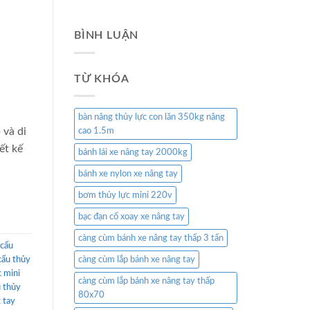
BÌNH LUẬN
TỪ KHÓA
bàn nâng thủy lực con lăn 350kg nâng
 và di
cao 1.5m
ết kế
bánh lái xe nâng tay 2000kg
bánh xe nylon xe nâng tay
bơm thủy lực mini 220v
bạc đạn cổ xoay xe nâng tay
càng cùm bánh xe nâng tay thấp 3 tấn
 cẩu
cẩu thủy
càng cùm lắp bánh xe nâng tay
c mini
càng cùm lắp bánh xe nâng tay thấp
 thủy
80x70
 tay