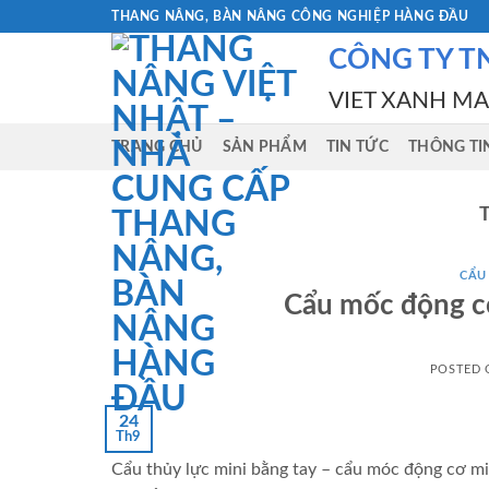
Skip
THANG NÂNG, BÀN NÂNG CÔNG NGHIỆP HÀNG ĐẦU
to
CÔNG TY T
content
VIET XANH M
TRANG CHỦ
SẢN PHẨM
TIN TỨC
THÔNG TI
CẨU 
Cẩu mốc động cơ
POSTED
24
Th9
Cẩu thủy lực mini bằng tay – cẩu móc động cơ min