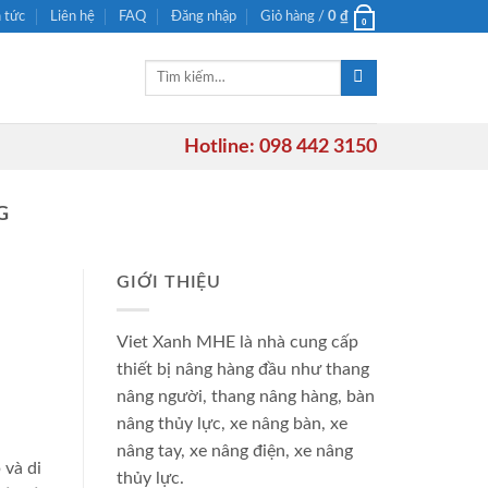
n tức
Liên hệ
FAQ
Đăng nhập
Giỏ hàng /
0
₫
0
Tìm
kiếm:
Hotline: 098 442 3150
G
GIỚI THIỆU
Viet Xanh MHE là nhà cung cấp
thiết bị nâng hàng đầu như thang
nâng người, thang nâng hàng, bàn
nâng thủy lực, xe nâng bàn, xe
nâng tay, xe nâng điện, xe nâng
 và di
thủy lực.