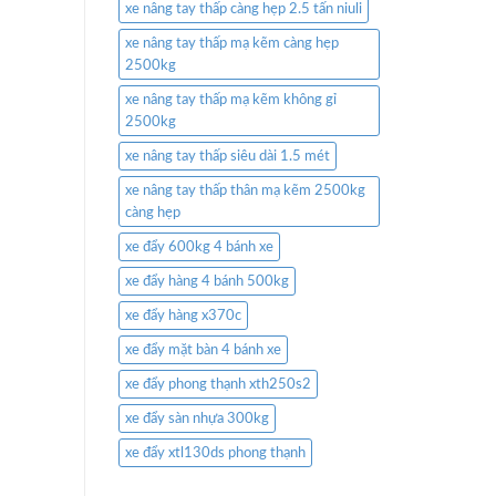
xe nâng tay thấp càng hẹp 2.5 tấn niuli
xe nâng tay thấp mạ kẽm càng hẹp
2500kg
xe nâng tay thấp mạ kẽm không gỉ
2500kg
xe nâng tay thấp siêu dài 1.5 mét
xe nâng tay thấp thân mạ kẽm 2500kg
càng hẹp
xe đẩy 600kg 4 bánh xe
xe đẩy hàng 4 bánh 500kg
xe đẩy hàng x370c
xe đẩy mặt bàn 4 bánh xe
xe đẩy phong thạnh xth250s2
xe đẩy sàn nhựa 300kg
xe đẩy xtl130ds phong thạnh