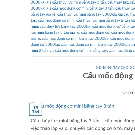
3000kg
,
giá cẩu thủy lực mini bằng tay 3 tấn
,
cẩu thủy lực
,
cẩu
3000kg
,
giá cẩu móc động cơ mini bằng tay 3 tấn
,
cẩu thủy lự
bằng tay giá rẻ
,
cẩu thủy lực mini bằng tay 3000kg
,
giá cẩu t
tấn
,
cẩu móc động cơ mini
,
cẩu thủy lực mini bằng tay 2 tấn gi
mini
,
cẩu thủy lực bằng tay 2000kg
,
cẩu móc động cơ bằng ta
lực mini bằng tay 3 tấn giá rẻ
,
cẩu mốc động cơ
,
cẩu móc động
giá rẻ
,
cẩu móc động cơ mini bằng tay 2000kg
,
cẩu móc động c
động cơ 3000kg
,
cẩu móc động cơ mini bằng tay 2000kg giá 
mini 2 tấn
,
giá cẩu móc động cơ mini bằng tay
,
cẩu móc động 
XE NÂNG TAY CAO 0.5
Cẩu mốc động c
POSTED
19
Th4
Cẩu thủy lực mini bằng tay 3 tấn – cẩu mốc động 
việc tháo lắp và di chuyển các động cơ ô tô, máy