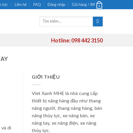
0
₫
n tức
Liên hệ
FAQ
Đăng nhập
Giỏ hàng /
0
Tìm
kiếm:
Hotline: 098 442 3150
TAY
GIỚI THIỆU
Viet Xanh MHE là nhà cung cấp
thiết bị nâng hàng đầu như thang
nâng người, thang nâng hàng, bàn
nâng thủy lực, xe nâng bàn, xe
nâng tay, xe nâng điện, xe nâng
 và di
thủy lực.