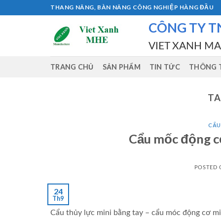
Skip
THANG NÂNG, BÀN NÂNG CÔNG NGHIỆP HÀNG ĐẦU
to
CÔNG TY T
content
VIET XANH M
TRANG CHỦ
SẢN PHẨM
TIN TỨC
THÔNG T
TA
CẨU
Cẩu mốc động cơ
POSTED
24
Th9
Cẩu thủy lực mini bằng tay – cẩu móc động cơ min