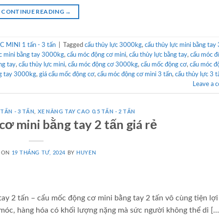
CONTINUE READING
→
MINI 1 tấn - 3 tấn
|
Tagged
cẩu thủy lực 3000kg
,
cẩu thủy lực mini bằng tay 
ực mini bằng tay 3000kg
,
cẩu móc động cơ mini
,
cẩu thủy lực bằng tay
,
cẩu móc đ
ng tay
,
cẩu thủy lực mini
,
cẩu móc động cơ 3000kg
,
cẩu mốc động cơ
,
cẩu móc đ
ng tay 3000kg
,
giá cẩu mốc động cơ
,
cẩu móc động cơ mini 3 tấn
,
cẩu thủy lực 3 t
Leave a 
TẤN - 3 TẤN
,
XE NÂNG TAY CAO 0.5 TẤN - 2 TẤN
ơ mini bằng tay 2 tấn giá rẻ
 ON
19 THÁNG TƯ, 2024
BY
HUYEN
ay 2 tấn – cẩu mốc động cơ mini bằng tay 2 tấn vô cùng tiện lợi
 móc, hàng hóa có khối lượng nặng mà sức người không thể di […