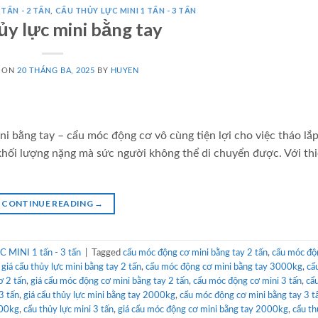
 TẤN - 2 TẤN
,
CẨU THỦY LỰC MINI 1 TẤN - 3 TẤN
ủy lực mini bằng tay
D ON
20 THÁNG BA, 2025
BY
HUYEN
i bằng tay – cẩu móc động cơ vô cùng tiện lợi cho việc tháo lắp
hối lượng nặng mà sức người không thể di chuyển được. Với thi
CONTINUE READING
→
MINI 1 tấn - 3 tấn
|
Tagged
cẩu móc động cơ mini bằng tay 2 tấn
,
cẩu móc độ
,
giá cẩu thủy lực mini bằng tay 2 tấn
,
cẩu móc động cơ mini bằng tay 3000kg
,
cẩ
ơ 2 tấn
,
giá cẩu móc động cơ mini bằng tay 2 tấn
,
cẩu móc động cơ mini 3 tấn
,
cẩ
3 tấn
,
giá cẩu thủy lực mini bằng tay 2000kg
,
cẩu móc động cơ mini bằng tay 3 t
000kg
,
cẩu thủy lực mini 3 tấn
,
giá cẩu móc động cơ mini bằng tay 2000kg
,
cẩu th