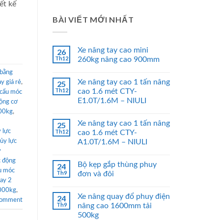
ết kế
BÀI VIẾT MỚI NHẤT
Xe nâng tay cao mini
26
Th12
260kg nâng cao 900mm
 bằng
Xe nâng tay cao 1 tấn nâng
y giá rẻ
,
25
Th12
cao 1.6 mét CTY-
cẩu móc
E1.0T/1.6M – NIULI
ộng cơ
000kg
,
Xe nâng tay cao 1 tấn nâng
25
 lực
Th12
cao 1.6 mét CTY-
hủy lực
A1.0T/1.6M – NIULI
y
 động
Bộ kẹp gắp thùng phuy
24
u móc
Th9
đơn và đôi
tay 2
2000kg
,
Xe nâng quay đổ phuy điện
24
comment
Th9
nâng cao 1600mm tải
500kg