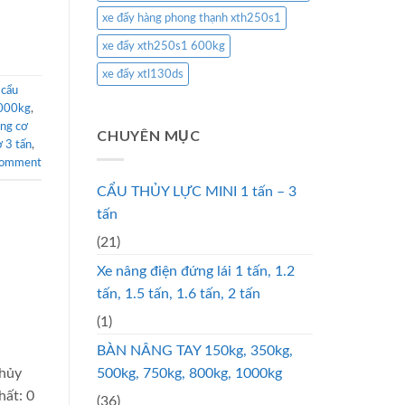
xe đẩy hàng phong thạnh xth250s1
xe đẩy xth250s1 600kg
xe đẩy xtl130ds
,
cẩu
3000kg
,
ng cơ
CHUYÊN MỤC
 3 tấn
,
comment
CẨU THỦY LỰC MINI 1 tấn – 3
tấn
(21)
Xe nâng điện đứng lái 1 tấn, 1.2
tấn, 1.5 tấn, 1.6 tấn, 2 tấn
(1)
BÀN NÂNG TAY 150kg, 350kg,
thủy
500kg, 750kg, 800kg, 1000kg
hất: 0
(36)