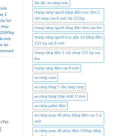
lốp đặc xe nâng máy
mini
thang nâng người bằng điện trục đơn 1
ay 2
cột nâng cao 8 mét tải 125kg
hủy lực
 thủy
thang nâng người bằng điện đơn cao 8m
y 2000kg
thang nâng người trục gấp rút bằng điện
ẩu móc
125 kg cao 8 mét
ủy lực
comment
thang nâng điện 1 cột nâng 125 kg cao
8m
thang nâng điện cao 8 mét
xe nâng caoo
xe nâng hàng 5 tấn càng rộng
xe nâng hàng thấp nhất 51mm
xe nâng pallet điện
xe nâng quay đổ phuy bằng điện cao 1.6
 cho
mét
]
xe nâng quay đổ phuy điện 500kg nâng