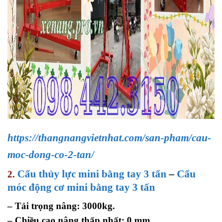
https://thangnangvietnhat.com/san-pham/cau-
moc-dong-co-2-tan/
Cẩu thủy lực mini bằng tay 3 tấn
–
Cẩu
2.
móc động cơ mini bằng tay 3 tấn
– Tải trọng nâng: 3000kg.
– Chiều cao nâng thấp nhất: 0 mm.