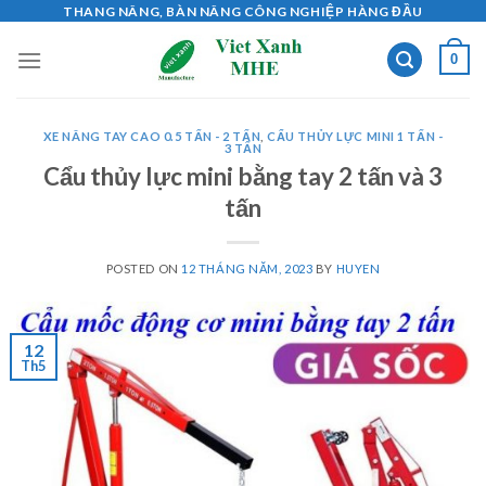
Skip
THANG NÂNG, BÀN NÂNG CÔNG NGHIỆP HÀNG ĐẦU
to
0
content
XE NÂNG TAY CAO 0.5 TẤN - 2 TẤN
,
CẨU THỦY LỰC MINI 1 TẤN -
3 TẤN
Cẩu thủy lực mini bằng tay 2 tấn và 3
tấn
POSTED ON
12 THÁNG NĂM, 2023
BY
HUYEN
12
Th5