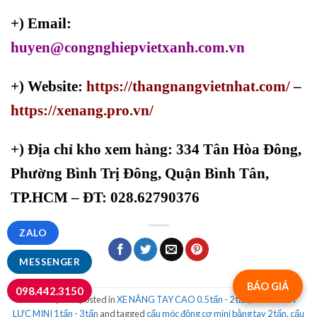
+) Email:
huyen@congnghiepvietxanh.com.vn
+) Website:
https://thangnangvietnhat.com/
–
https://xenang.pro.vn/
+)
Địa chỉ kho xem hàng: 334 Tân Hòa Đông,
Phường Bình Trị Đông, Quận Bình Tân,
TP.HCM – ĐT: 028.62790376
ZALO
MESSENGER
BÁO GIÁ
098.442.3150
This entry was posted in
XE NÂNG TAY CAO 0.5 tấn - 2 tấn
,
CẨU THỦY
LỰC MINI 1 tấn - 3 tấn
and tagged
cẩu móc động cơ mini bằng tay 2 tấn
,
cẩu