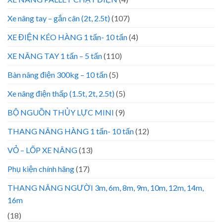
Xe nâng tay – gắn cân (2t, 2.5t)
(107)
XE ĐIỆN KÉO HÀNG 1 tấn- 10 tấn
(4)
XE NÂNG TAY 1 tấn – 5 tấn
(110)
Bàn nâng điện 300kg – 10 tấn
(5)
Xe nâng điện thấp (1.5t, 2t, 2.5t)
(5)
BỘ NGUỒN THỦY LỰC MINI
(9)
THANG NÂNG HÀNG 1 tấn- 10 tấn
(12)
VỎ – LỐP XE NÂNG
(13)
Phụ kiện chính hãng
(17)
THANG NÂNG NGƯỜI 3m, 6m, 8m, 9m, 10m, 12m, 14m,
16m
(18)