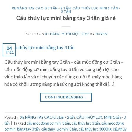
XE NÂNG TAY CAO 0.5 TẤN - 2 TẤN
,
CẨU THỦY LỰC MINI 1 TẤN -
3 TẤN
Cẩu thủy lực mini bằng tay 3 tấn giá rẻ
POSTED ON
4 THÁNG MƯỜI MỘT, 2022
BY
HUYEN
04
Th11
Cẩu thủy lực mini bằng tay 3 tấn – cẩu mốc động cơ 3 tấn –
cẩu mốc động cơ mini bằng tay 3 tấn vô cùng tiện lợi cho
việc tháo lắp và di chuyển các động cơ ô tô, máy móc, hàng
hóa có khối lượng nặng mà sức người không thể di […]
CONTINUE READING
→
Posted in
XE NÂNG TAY CAO 0.5 tấn - 2 tấn
,
CẨU THỦY LỰC MINI 1 tấn - 3
tấn
|
Tagged
cẩu móc động cơ mini 3 tấn
,
cẩu thủy lực 3 tấn
,
cẩu móc động
cơ mini bằng tay 3 tấn
,
cẩu thủy lực mini 3 tấn
,
cẩu thủy lực 3000kg
,
cẩu thủy