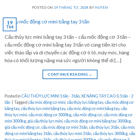
POSTED ON
19 THÁNG TƯ, 2024
BY
HUYEN
19
Th4
Cẩu thủy lực mini bằng tay 3 tấn – cẩu mốc động cơ 3 tấn –
cẩu mốc động cơ mini bằng tay 3 tấn vô cùng tiện lợi cho
việc tháo lắp và di chuyển các động cơ ô tô, máy móc, hàng
hóa có khối lượng nặng mà sức người không thể di […]
CONTINUE READING
→
Posted in
CẨU THỦY LỰC MINI 1 tấn - 3 tấn
,
XE NÂNG TAY CAO 0.5 tấn - 2
tấn
|
Tagged
cẩu móc động cơ mini
,
cẩu thủy lực bằng tay
,
cẩu móc động cơ
bằng tay
,
cẩu thủy lực mini bằng tay
,
cẩu móc động cơ mini bằng tay
,
cẩu
thủy lực mini
,
cẩu móc động cơ 3000kg
,
cẩu mốc động cơ
,
cẩu móc động cơ
mini 3000kg
,
giá cẩu thủy lực mini
,
cẩu móc động cơ mini bằng tay 3000kg
,
giá cẩu mốc động cơ
,
cẩu móc động cơ mini 3 tấn
,
cẩu thủy lực 3 tấn
,
cẩu móc
động cơ mini bằng tay 3 tấn
,
cẩu thủy lực mini 3 tấn
,
cẩu thủy lực 3000kg
,
cẩu
thủy lực mini bằng tay 3 tấn
,
cẩu thủy lực mini 3000kg
,
cẩu mốc động cơ 3