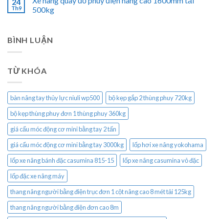
Xe nâng quay đổ phuy điện nâng cao 1600mm tải
24
Th9
500kg
BÌNH LUẬN
TỪ KHÓA
bàn nâng tay thủy lực niuli wp500
bộ kẹp gắp 2 thùng phuy 720kg
bộ kẹp thùng phuy đơn 1 thùng phuy 360kg
giá cẩu móc động cơ mini bằng tay 2 tấn
giá cẩu móc động cơ mini bằng tay 3000kg
lốp hơi xe nâng yokohama
lốp xe nâng bánh đặc casumina 815-15
lốp xe nâng casumina vỏ đặc
lốp đặc xe nâng máy
thang nâng người bằng điện trục đơn 1 cột nâng cao 8 mét tải 125kg
thang nâng người bằng điện đơn cao 8m