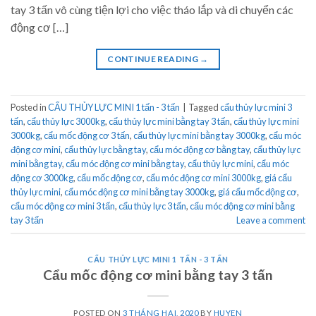
tay 3 tấn vô cùng tiện lợi cho việc tháo lắp và di chuyển các
động cơ […]
CONTINUE READING
→
Posted in
CẨU THỦY LỰC MINI 1 tấn - 3 tấn
|
Tagged
cẩu thủy lực mini 3
tấn
,
cẩu thủy lực 3000kg
,
cẩu thủy lực mini bằng tay 3 tấn
,
cẩu thủy lực mini
3000kg
,
cẩu mốc động cơ 3 tấn
,
cẩu thủy lực mini bằng tay 3000kg
,
cẩu móc
động cơ mini
,
cẩu thủy lực bằng tay
,
cẩu móc động cơ bằng tay
,
cẩu thủy lực
mini bằng tay
,
cẩu móc động cơ mini bằng tay
,
cẩu thủy lực mini
,
cẩu móc
động cơ 3000kg
,
cẩu mốc động cơ
,
cẩu móc động cơ mini 3000kg
,
giá cẩu
thủy lực mini
,
cẩu móc động cơ mini bằng tay 3000kg
,
giá cẩu mốc động cơ
,
cẩu móc động cơ mini 3 tấn
,
cẩu thủy lực 3 tấn
,
cẩu móc động cơ mini bằng
tay 3 tấn
Leave a comment
CẨU THỦY LỰC MINI 1 TẤN - 3 TẤN
Cẩu mốc động cơ mini bằng tay 3 tấn
POSTED ON
3 THÁNG HAI, 2020
BY
HUYEN