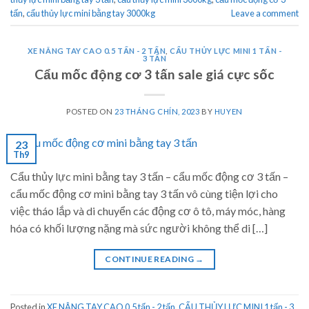
tấn
,
cẩu thủy lực mini bằng tay 3000kg
Leave a comment
XE NÂNG TAY CAO 0.5 TẤN - 2 TẤN
,
CẨU THỦY LỰC MINI 1 TẤN -
3 TẤN
Cẩu mốc động cơ 3 tấn sale giá cực sốc
POSTED ON
23 THÁNG CHÍN, 2023
BY
HUYEN
23
Th9
Cẩu thủy lực mini bằng tay 3 tấn – cẩu mốc động cơ 3 tấn –
cẩu mốc động cơ mini bằng tay 3 tấn vô cùng tiện lợi cho
việc tháo lắp và di chuyển các động cơ ô tô, máy móc, hàng
hóa có khối lượng nặng mà sức người không thể di […]
CONTINUE READING
→
Posted in
XE NÂNG TAY CAO 0.5 tấn - 2 tấn
,
CẨU THỦY LỰC MINI 1 tấn - 3