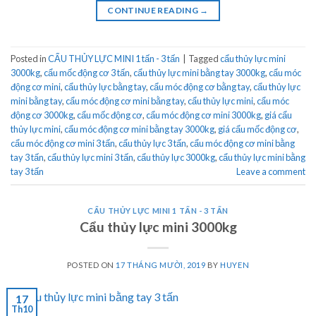
CONTINUE READING
→
Posted in
CẨU THỦY LỰC MINI 1 tấn - 3 tấn
|
Tagged
cẩu thủy lực mini
3000kg
,
cẩu mốc động cơ 3 tấn
,
cẩu thủy lực mini bằng tay 3000kg
,
cẩu móc
động cơ mini
,
cẩu thủy lực bằng tay
,
cẩu móc động cơ bằng tay
,
cẩu thủy lực
mini bằng tay
,
cẩu móc động cơ mini bằng tay
,
cẩu thủy lực mini
,
cẩu móc
động cơ 3000kg
,
cẩu mốc động cơ
,
cẩu móc động cơ mini 3000kg
,
giá cẩu
thủy lực mini
,
cẩu móc động cơ mini bằng tay 3000kg
,
giá cẩu mốc động cơ
,
cẩu móc động cơ mini 3 tấn
,
cẩu thủy lực 3 tấn
,
cẩu móc động cơ mini bằng
tay 3 tấn
,
cẩu thủy lực mini 3 tấn
,
cẩu thủy lực 3000kg
,
cẩu thủy lực mini bằng
tay 3 tấn
Leave a comment
CẨU THỦY LỰC MINI 1 TẤN - 3 TẤN
Cẩu thủy lực mini 3000kg
POSTED ON
17 THÁNG MƯỜI, 2019
BY
HUYEN
17
Th10