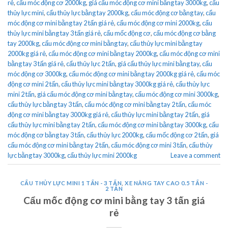
rẻ
,
cẩu móc động cơ 2000kg
,
giá cẩu móc động cơ mini bằng tay 3000kg
,
cẩu
thủy lực mini
,
cẩu thủy lực bằng tay 2000kg
,
cẩu móc động cơ bằng tay
,
cẩu
móc động cơ mini bằng tay 2 tấn giá rẻ
,
cẩu móc động cơ mini 2000kg
,
cẩu
thủy lực mini bằng tay 3 tấn giá rẻ
,
cẩu mốc động cơ
,
cẩu móc động cơ bằng
tay 2000kg
,
cẩu móc động cơ mini bằng tay
,
cẩu thủy lực mini bằng tay
2000kg giá rẻ
,
cẩu móc động cơ mini bằng tay 2000kg
,
cẩu móc động cơ mini
bằng tay 3 tấn giá rẻ
,
cẩu thủy lực 2 tấn
,
giá cẩu thủy lực mini bằng tay
,
cẩu
móc động cơ 3000kg
,
cẩu móc động cơ mini bằng tay 2000kg giá rẻ
,
cẩu móc
động cơ mini 2 tấn
,
cẩu thủy lực mini bằng tay 3000kg giá rẻ
,
cẩu thủy lực
mini 2 tấn
,
giá cẩu móc động cơ mini bằng tay
,
cẩu móc động cơ mini 3000kg
,
cẩu thủy lực bằng tay 3 tấn
,
cẩu móc động cơ mini bằng tay 2 tấn
,
cẩu móc
động cơ mini bằng tay 3000kg giá rẻ
,
cẩu thủy lực mini bằng tay 2 tấn
,
giá
cẩu thủy lực mini bằng tay 2 tấn
,
cẩu móc động cơ mini bằng tay 3000kg
,
cẩu
móc động cơ bằng tay 3 tấn
,
cẩu thủy lực 2000kg
,
cẩu mốc động cơ 2 tấn
,
giá
cẩu móc động cơ mini bằng tay 2 tấn
,
cẩu móc động cơ mini 3 tấn
,
cẩu thủy
lực bằng tay 3000kg
,
cẩu thủy lực mini 2000kg
Leave a comment
CẨU THỦY LỰC MINI 1 TẤN - 3 TẤN
,
XE NÂNG TAY CAO 0.5 TẤN -
2 TẤN
Cẩu mốc động cơ mini bằng tay 3 tấn giá
rẻ