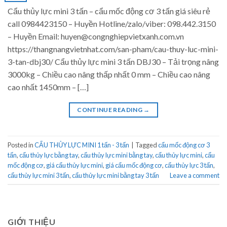
Cẩu thủy lực mini 3 tấn – cẩu mốc động cơ 3 tấn giá siêu rẻ
call 0984423150 – Huyền Hotline/zalo/viber: 098.442.3150
– Huyền Email: huyen@congnghiepvietxanh.com.vn
https://thangnangvietnhat.com/san-pham/cau-thuy-luc-mini-
3-tan-dbj30/ Cẩu thủy lực mini 3 tấn DBJ30 – Tải trọng nâng
3000kg – Chiều cao nâng thấp nhất 0 mm – Chiều cao nâng
cao nhất 1450mm – […]
CONTINUE READING
→
Posted in
CẨU THỦY LỰC MINI 1 tấn - 3 tấn
|
Tagged
cẩu mốc động cơ 3
tấn
,
cẩu thủy lực bằng tay
,
cẩu thủy lực mini bằng tay
,
cẩu thủy lực mini
,
cẩu
mốc động cơ
,
giá cẩu thủy lực mini
,
giá cẩu mốc động cơ
,
cẩu thủy lực 3 tấn
,
cẩu thủy lực mini 3 tấn
,
cẩu thủy lực mini bằng tay 3 tấn
Leave a comment
GIỚI THIỆU