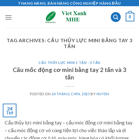
Skip
THANG NÂNG, BÀN NÂNG CÔNG NGHIỆP HÀNG ĐẦU
to
0
content
TAG ARCHIVES:
CẨU THỦY LỰC MINI BẰNG TAY 3
TẤN
CẨU THỦY LỰC MINI 1 TẤN - 3 TẤN
Cẩu mốc động cơ mini bằng tay 2 tấn và 3
tấn
POSTED ON
24 THÁNG CHÍN, 2025
BY
HUYEN
24
Th9
Cẩu thủy lực mini bằng tay – cẩu móc động cơ mini bằng tay
– cẩu móc động cơ vô cùng tiện lợi cho việc tháo lắp và di
chuyển các động cơ ô tô, máy móc, hàng hóa có khối lượng