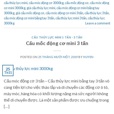
cẩu thủy lực mini
,
cẩu móc động cơ 3000kg
,
cẩu mốc động cơ
,
cẩu móc động
cơ mini 3000kg
,
giá cẩu thủy lực mini
,
cẩu móc động cơ mini bằng tay
3000kg
,
giá cẩu mốc động cơ
,
cẩu móc động cơ mini 3 tấn
,
cẩu thủy lực 3 tấn
,
cẩu móc động cơ mini bằng tay 3 tấn
,
cẩu thủy lực mini 3 tấn
,
cẩu thủy lực
3000kg
Leave a comment
CẨU THỦY LỰC MINI 1 TẤN - 3 TẤN
Cẩu mốc động cơ mini 3 tấn
POSTED ON
25 THÁNG MƯỜI MỘT, 2019
BY
HUYEN
25
Th11
Cẩu móc động cơ 3 tấn – Cẩu thủy lực mini bằng tay 3 tấn vô
cùng tiện lợi cho việc tháo lắp và di chuyển các động cơ ô tô,
máy móc, hàng hóa có khối lượng nặng mà sức người không
thể di chuyển được. Là một sản phẩm được ưu chuộng trong
[…]