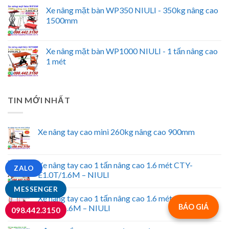
Xe nâng mặt bàn WP350 NIULI - 350kg nâng cao
1500mm
Xe nâng mặt bàn WP1000 NIULI - 1 tấn nâng cao
1 mét
TIN MỚI NHẤT
Xe nâng tay cao mini 260kg nâng cao 900mm
Xe nâng tay cao 1 tấn nâng cao 1.6 mét CTY-
ZALO
E1.0T/1.6M – NIULI
MESSENGER
Xe nâng tay cao 1 tấn nâng cao 1.6 mét CTY-
BÁO GIÁ
A1.0T/1.6M – NIULI
098.442.3150