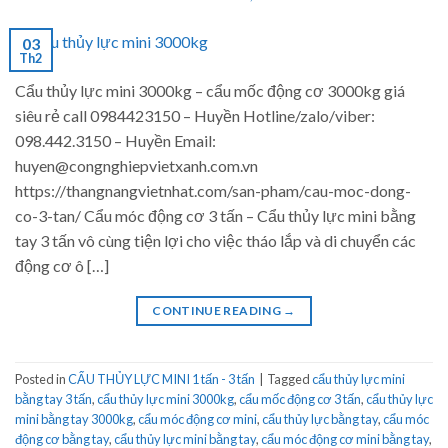
03
Th2
Cẩu thủy lực mini 3000kg – cẩu mốc động cơ 3000kg giá
siêu rẻ call 0984423150 – Huyền Hotline/zalo/viber:
098.442.3150 – Huyền Email:
huyen@congnghiepvietxanh.com.vn
https://thangnangvietnhat.com/san-pham/cau-moc-dong-
co-3-tan/ Cẩu móc động cơ 3 tấn – Cẩu thủy lực mini bằng
tay 3 tấn vô cùng tiện lợi cho việc tháo lắp và di chuyển các
động cơ ô […]
CONTINUE READING
→
Posted in
CẨU THỦY LỰC MINI 1 tấn - 3 tấn
|
Tagged
cẩu thủy lực mini
bằng tay 3 tấn
,
cẩu thủy lực mini 3000kg
,
cẩu mốc động cơ 3 tấn
,
cẩu thủy lực
mini bằng tay 3000kg
,
cẩu móc động cơ mini
,
cẩu thủy lực bằng tay
,
cẩu móc
động cơ bằng tay
,
cẩu thủy lực mini bằng tay
,
cẩu móc động cơ mini bằng tay
,