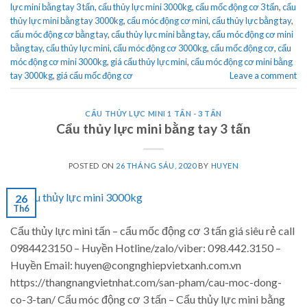
lực mini bằng tay 3 tấn
,
cẩu thủy lực mini 3000kg
,
cẩu mốc động cơ 3 tấn
,
cẩu
thủy lực mini bằng tay 3000kg
,
cẩu móc động cơ mini
,
cẩu thủy lực bằng tay
,
cẩu móc động cơ bằng tay
,
cẩu thủy lực mini bằng tay
,
cẩu móc động cơ mini
bằng tay
,
cẩu thủy lực mini
,
cẩu móc động cơ 3000kg
,
cẩu mốc động cơ
,
cẩu
móc động cơ mini 3000kg
,
giá cẩu thủy lực mini
,
cẩu móc động cơ mini bằng
tay 3000kg
,
giá cẩu mốc động cơ
Leave a comment
CẨU THỦY LỰC MINI 1 TẤN - 3 TẤN
Cẩu thủy lực mini bằng tay 3 tấn
POSTED ON
26 THÁNG SÁU, 2020
BY
HUYEN
26
Th6
Cẩu thủy lực mini tấn – cẩu mốc động cơ 3 tấn giá siêu rẻ call
0984423150 – Huyền Hotline/zalo/viber: 098.442.3150 –
Huyền Email: huyen@congnghiepvietxanh.com.vn
https://thangnangvietnhat.com/san-pham/cau-moc-dong-
co-3-tan/ Cẩu móc động cơ 3 tấn – Cẩu thủy lực mini bằng