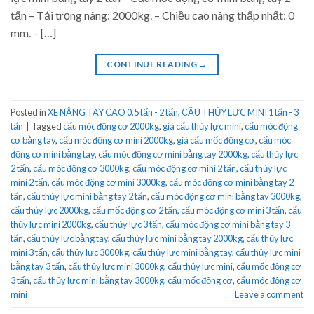
tấn – Tải trọng nâng: 2000kg. – Chiều cao nâng thấp nhất: 0
mm. – […]
CONTINUE READING
→
Posted in
XE NÂNG TAY CAO 0.5 tấn - 2 tấn
,
CẨU THỦY LỰC MINI 1 tấn - 3
tấn
|
Tagged
cẩu móc động cơ 2000kg
,
giá cẩu thủy lực mini
,
cẩu móc động
cơ bằng tay
,
cẩu móc động cơ mini 2000kg
,
giá cẩu mốc động cơ
,
cẩu móc
động cơ mini bằng tay
,
cẩu móc động cơ mini bằng tay 2000kg
,
cẩu thủy lực
2 tấn
,
cẩu móc động cơ 3000kg
,
cẩu móc động cơ mini 2 tấn
,
cẩu thủy lực
mini 2 tấn
,
cẩu móc động cơ mini 3000kg
,
cẩu móc động cơ mini bằng tay 2
tấn
,
cẩu thủy lực mini bằng tay 2 tấn
,
cẩu móc động cơ mini bằng tay 3000kg
,
cẩu thủy lực 2000kg
,
cẩu mốc động cơ 2 tấn
,
cẩu móc động cơ mini 3 tấn
,
cẩu
thủy lực mini 2000kg
,
cẩu thủy lực 3 tấn
,
cẩu móc động cơ mini bằng tay 3
tấn
,
cẩu thủy lực bằng tay
,
cẩu thủy lực mini bằng tay 2000kg
,
cẩu thủy lực
mini 3 tấn
,
cẩu thủy lực 3000kg
,
cẩu thủy lực mini bằng tay
,
cẩu thủy lực mini
bằng tay 3 tấn
,
cẩu thủy lực mini 3000kg
,
cẩu thủy lực mini
,
cẩu mốc động cơ
3 tấn
,
cẩu thủy lực mini bằng tay 3000kg
,
cẩu mốc động cơ
,
cẩu móc động cơ
mini
Leave a comment