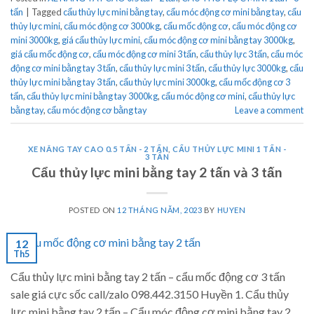
tấn
|
Tagged
cẩu thủy lực mini bằng tay
,
cẩu móc động cơ mini bằng tay
,
cẩu
thủy lực mini
,
cẩu móc động cơ 3000kg
,
cẩu mốc động cơ
,
cẩu móc động cơ
mini 3000kg
,
giá cẩu thủy lực mini
,
cẩu móc động cơ mini bằng tay 3000kg
,
giá cẩu mốc động cơ
,
cẩu móc động cơ mini 3 tấn
,
cẩu thủy lực 3 tấn
,
cẩu móc
động cơ mini bằng tay 3 tấn
,
cẩu thủy lực mini 3 tấn
,
cẩu thủy lực 3000kg
,
cẩu
thủy lực mini bằng tay 3 tấn
,
cẩu thủy lực mini 3000kg
,
cẩu mốc động cơ 3
tấn
,
cẩu thủy lực mini bằng tay 3000kg
,
cẩu móc động cơ mini
,
cẩu thủy lực
bằng tay
,
cẩu móc động cơ bằng tay
Leave a comment
XE NÂNG TAY CAO 0.5 TẤN - 2 TẤN
,
CẨU THỦY LỰC MINI 1 TẤN -
3 TẤN
Cẩu thủy lực mini bằng tay 2 tấn và 3 tấn
POSTED ON
12 THÁNG NĂM, 2023
BY
HUYEN
12
Th5
Cẩu thủy lực mini bằng tay 2 tấn – cẩu mốc động cơ 3 tấn
sale giá cực sốc call/zalo 098.442.3150 Huyền 1. Cẩu thủy
lực mini bằng tay 2 tấn – Cẩu móc động cơ mini bằng tay 2