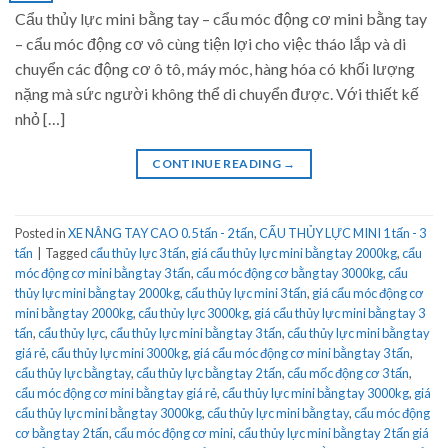
Cẩu thủy lực mini bằng tay – cẩu móc động cơ mini bằng tay
– cẩu móc động cơ vô cùng tiện lợi cho việc tháo lắp và di
chuyển các động cơ ô tô, máy móc, hàng hóa có khối lượng
nặng mà sức người không thể di chuyển được. Với thiết kế
nhỏ […]
CONTINUE READING
→
Posted in
XE NÂNG TAY CAO 0.5 tấn - 2 tấn
,
CẨU THỦY LỰC MINI 1 tấn - 3
tấn
|
Tagged
cẩu thủy lực 3 tấn
,
giá cẩu thủy lực mini bằng tay 2000kg
,
cẩu
móc động cơ mini bằng tay 3 tấn
,
cẩu móc động cơ bằng tay 3000kg
,
cẩu
thủy lực mini bằng tay 2000kg
,
cẩu thủy lực mini 3 tấn
,
giá cẩu móc động cơ
mini bằng tay 2000kg
,
cẩu thủy lực 3000kg
,
giá cẩu thủy lực mini bằng tay 3
tấn
,
cẩu thủy lực
,
cẩu thủy lực mini bằng tay 3 tấn
,
cẩu thủy lực mini bằng tay
giá rẻ
,
cẩu thủy lực mini 3000kg
,
giá cẩu móc động cơ mini bằng tay 3 tấn
,
cẩu thủy lực bằng tay
,
cẩu thủy lực bằng tay 2 tấn
,
cẩu mốc động cơ 3 tấn
,
cẩu móc động cơ mini bằng tay giá rẻ
,
cẩu thủy lực mini bằng tay 3000kg
,
giá
cẩu thủy lực mini bằng tay 3000kg
,
cẩu thủy lực mini bằng tay
,
cẩu móc động
cơ bằng tay 2 tấn
,
cẩu móc động cơ mini
,
cẩu thủy lực mini bằng tay 2 tấn giá