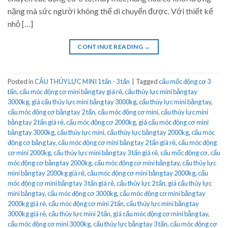
nặng mà sức người không thể di chuyển được. Với thiết kế
nhỏ […]
CONTINUE READING
→
Posted in
CẨU THỦY LỰC MINI 1 tấn - 3 tấn
|
Tagged
cẩu mốc động cơ 3
tấn
,
cẩu móc động cơ mini bằng tay giá rẻ
,
cẩu thủy lực mini bằng tay
3000kg
,
giá cẩu thủy lực mini bằng tay 3000kg
,
cẩu thủy lực mini bằng tay
,
cẩu móc động cơ bằng tay 2 tấn
,
cẩu móc động cơ mini
,
cẩu thủy lực mini
bằng tay 2 tấn giá rẻ
,
cẩu móc động cơ 2000kg
,
giá cẩu móc động cơ mini
bằng tay 3000kg
,
cẩu thủy lực mini
,
cẩu thủy lực bằng tay 2000kg
,
cẩu móc
động cơ bằng tay
,
cẩu móc động cơ mini bằng tay 2 tấn giá rẻ
,
cẩu móc động
cơ mini 2000kg
,
cẩu thủy lực mini bằng tay 3 tấn giá rẻ
,
cẩu mốc động cơ
,
cẩu
móc động cơ bằng tay 2000kg
,
cẩu móc động cơ mini bằng tay
,
cẩu thủy lực
mini bằng tay 2000kg giá rẻ
,
cẩu móc động cơ mini bằng tay 2000kg
,
cẩu
móc động cơ mini bằng tay 3 tấn giá rẻ
,
cẩu thủy lực 2 tấn
,
giá cẩu thủy lực
mini bằng tay
,
cẩu móc động cơ 3000kg
,
cẩu móc động cơ mini bằng tay
2000kg giá rẻ
,
cẩu móc động cơ mini 2 tấn
,
cẩu thủy lực mini bằng tay
3000kg giá rẻ
,
cẩu thủy lực mini 2 tấn
,
giá cẩu móc động cơ mini bằng tay
,
cẩu móc động cơ mini 3000kg
,
cẩu thủy lực bằng tay 3 tấn
,
cẩu móc động cơ