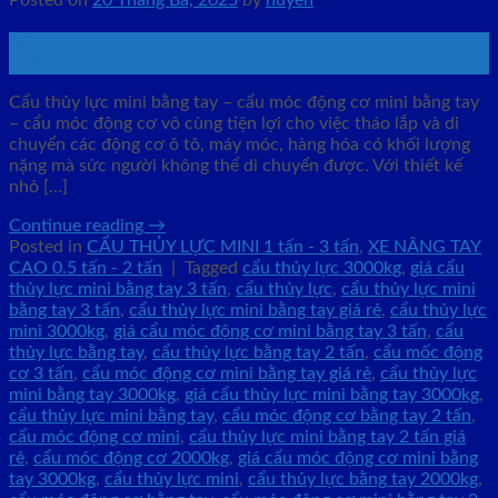
Posted on
20 Tháng Ba, 2025
by
huyen
20
Th3
Cẩu thủy lực mini bằng tay – cẩu móc động cơ mini bằng tay
– cẩu móc động cơ vô cùng tiện lợi cho việc tháo lắp và di
chuyển các động cơ ô tô, máy móc, hàng hóa có khối lượng
nặng mà sức người không thể di chuyển được. Với thiết kế
nhỏ […]
Continue reading
→
Posted in
CẨU THỦY LỰC MINI 1 tấn - 3 tấn
,
XE NÂNG TAY
CAO 0.5 tấn - 2 tấn
|
Tagged
cẩu thủy lực 3000kg
,
giá cẩu
thủy lực mini bằng tay 3 tấn
,
cẩu thủy lực
,
cẩu thủy lực mini
bằng tay 3 tấn
,
cẩu thủy lực mini bằng tay giá rẻ
,
cẩu thủy lực
mini 3000kg
,
giá cẩu móc động cơ mini bằng tay 3 tấn
,
cẩu
thủy lực bằng tay
,
cẩu thủy lực bằng tay 2 tấn
,
cẩu mốc động
cơ 3 tấn
,
cẩu móc động cơ mini bằng tay giá rẻ
,
cẩu thủy lực
mini bằng tay 3000kg
,
giá cẩu thủy lực mini bằng tay 3000kg
,
cẩu thủy lực mini bằng tay
,
cẩu móc động cơ bằng tay 2 tấn
,
cẩu móc động cơ mini
,
cẩu thủy lực mini bằng tay 2 tấn giá
rẻ
,
cẩu móc động cơ 2000kg
,
giá cẩu móc động cơ mini bằng
tay 3000kg
,
cẩu thủy lực mini
,
cẩu thủy lực bằng tay 2000kg
,