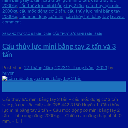
mini bằng tay 2 tấn
,
cẩu thủy lực mini 2 tấn
,
cẩu thủy lực
2000kg
,
cẩu thủy lực mini bằng tay 2 tấn
,
cẩu thủy lực mini
2000kg
,
cẩu mốc động cơ 2 tấn
,
cẩu thủy lực mini bằng tay
2000kg
,
cẩu móc động cơ mini
,
cẩu thủy lực bằng tay
Leave a
comment
XE NÂNG TAY CAO 0.5 tấn - 2 tấn
,
CẨU THỦY LỰC MINI 1 tấn - 3 tấn
Cẩu thủy lực mini bằng tay 2 tấn và 3
tấn
Posted on
12 Tháng Năm, 2023
12 Tháng Năm, 2023
by
huyen
12
Th5
Cẩu thủy lực mini bằng tay 2 tấn – cẩu mốc động cơ 3 tấn
sale giá cực sốc call/zalo 098.442.3150 Huyền 1. Cẩu thủy
lực mini bằng tay 2 tấn – Cẩu móc động cơ mini bằng tay 2
tấn – Tải trọng nâng: 2000kg. – Chiều cao nâng thấp nhất: 0
mm. – […]