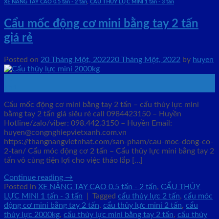
XE NÂNG TAY CAO 0.5 tấn - 2 tấn
,
CẨU THỦY LỰC MINI 1 tấn - 3 tấn
Cẩu mốc động cơ mini bằng tay 2 tấn
giá rẻ
Posted on
20 Tháng Một, 2022
20 Tháng Một, 2022
by
huyen
20
Th1
Cẩu mốc động cơ mini bằng tay 2 tấn – cẩu thủy lực mini
bằmg tay 2 tấn giá siêu rẻ call 0984423150 – Huyền
Hotline/zalo/viber: 098.442.3150 – Huyền Email:
huyen@congnghiepvietxanh.com.vn
https://thangnangvietnhat.com/san-pham/cau-moc-dong-co-
2-tan/ Cẩu móc động cơ 2 tấn – Cẩu thủy lực mini bằng tay 2
tấn vô cùng tiện lợi cho việc tháo lắp […]
Continue reading
→
Posted in
XE NÂNG TAY CAO 0.5 tấn - 2 tấn
,
CẨU THỦY
LỰC MINI 1 tấn - 3 tấn
|
Tagged
cẩu thủy lực 2 tấn
,
cẩu móc
động cơ mini bằng tay 2 tấn
,
cẩu thủy lực mini 2 tấn
,
cẩu
thủy lực 2000kg
,
cẩu thủy lực mini bằng tay 2 tấn
,
cẩu thủy