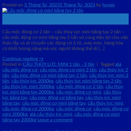
Posted on
5 Tháng Tư, 2023
5 Tháng Tư, 2023
by
huyen
05
Th4
Cẩu mốc động cơ 2 tấn – cẩu thủy lực mini bằng tay 2 tấn –
cẩu mốc động cơ mini bằng tay 2 tấn vô cùng tiện lợi cho việc
tháo lắp và di chuyển các động cơ ô tô, máy móc, hàng hóa
có khối lượng nặng mà sức người không thể di […]
Continue reading
→
Posted in
CẨU THỦY LỰC MINI 1 tấn - 3 tấn
|
Tagged
giá
cẩu mốc động cơ
,
cẩu móc động cơ mini 2 tấn
,
cẩu thủy lực 2
tấn
,
cẩu móc động cơ mini bằng tay 2 tấn
,
cẩu thủy lực mini 2
tấn
,
cẩu thủy lực 2000kg
,
cẩu thủy lực mini bằng tay 2 tấn
,
cẩu thủy lực mini 2000kg
,
cẩu mốc động cơ 2 tấn
,
cẩu thủy
lực mini bằng tay 2000kg
,
cẩu móc động cơ mini
,
cẩu thủy
lực bằng tay
,
cẩu móc động cơ bằng tay
,
cẩu thủy lực mini
bằng tay
,
cẩu móc động cơ mini bằng tay
,
cẩu thủy lực mini
,
cẩu móc động cơ 2000kg
,
cẩu mốc động cơ
,
cẩu móc động cơ
mini 2000kg
,
giá cẩu thủy lực mini
,
cẩu móc động cơ mini
bằng tay 2000kg
Leave a comment