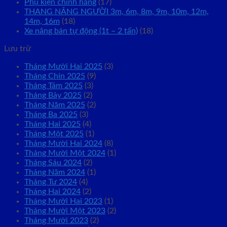
Phụ kiện chính hãng
(17)
THANG NÂNG NGƯỜI 3m, 6m, 8m, 9m, 10m, 12m,
14m, 16m
(18)
Xe nâng bán tự động (1t – 2 tấn)
(18)
Lưu trữ
Tháng Mười Hai 2025
(3)
Tháng Chín 2025
(9)
Tháng Tám 2025
(3)
Tháng Bảy 2025
(2)
Tháng Năm 2025
(2)
Tháng Ba 2025
(3)
Tháng Hai 2025
(4)
Tháng Một 2025
(1)
Tháng Mười Hai 2024
(8)
Tháng Mười Một 2024
(1)
Tháng Sáu 2024
(2)
Tháng Năm 2024
(1)
Tháng Tư 2024
(4)
Tháng Hai 2024
(2)
Tháng Mười Hai 2023
(1)
Tháng Mười Một 2023
(2)
Tháng Mười 2023
(2)