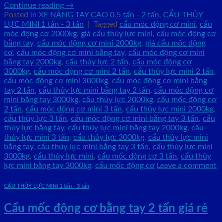
Continue reading
→
Posted in
XE NÂNG TAY CAO 0.5 tấn - 2 tấn
,
CẨU THỦY
LỰC MINI 1 tấn - 3 tấn
|
Tagged
cẩu móc động cơ mini
,
cẩu
móc động cơ 2000kg
,
giá cẩu thủy lực mini
,
cẩu móc động cơ
bằng tay
,
cẩu móc động cơ mini 2000kg
,
giá cẩu mốc động
cơ
,
cẩu móc động cơ mini bằng tay
,
cẩu móc động cơ mini
bằng tay 2000kg
,
cẩu thủy lực 2 tấn
,
cẩu móc động cơ
3000kg
,
cẩu móc động cơ mini 2 tấn
,
cẩu thủy lực mini 2 tấn
,
cẩu móc động cơ mini 3000kg
,
cẩu móc động cơ mini bằng
tay 2 tấn
,
cẩu thủy lực mini bằng tay 2 tấn
,
cẩu móc động cơ
mini bằng tay 3000kg
,
cẩu thủy lực 2000kg
,
cẩu mốc động cơ
2 tấn
,
cẩu móc động cơ mini 3 tấn
,
cẩu thủy lực mini 2000kg
,
cẩu thủy lực 3 tấn
,
cẩu móc động cơ mini bằng tay 3 tấn
,
cẩu
thủy lực bằng tay
,
cẩu thủy lực mini bằng tay 2000kg
,
cẩu
thủy lực mini 3 tấn
,
cẩu thủy lực 3000kg
,
cẩu thủy lực mini
bằng tay
,
cẩu thủy lực mini bằng tay 3 tấn
,
cẩu thủy lực mini
3000kg
,
cẩu thủy lực mini
,
cẩu mốc động cơ 3 tấn
,
cẩu thủy
lực mini bằng tay 3000kg
,
cẩu mốc động cơ
Leave a comment
CẨU THỦY LỰC MINI 1 tấn - 3 tấn
Cẩu mốc động cơ bằng tay 2 tấn giá rẻ