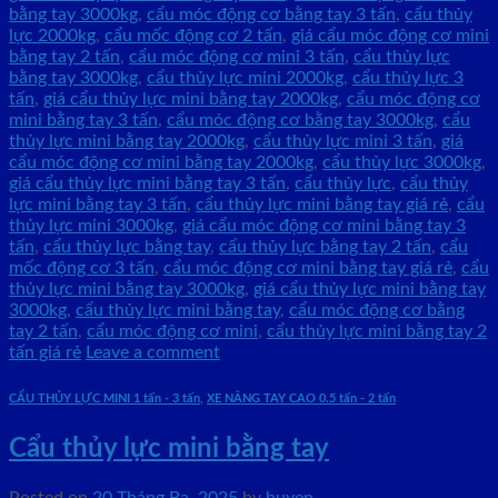
bằng tay 3000kg
,
cẩu móc động cơ bằng tay 3 tấn
,
cẩu thủy
lực 2000kg
,
cẩu mốc động cơ 2 tấn
,
giá cẩu móc động cơ mini
bằng tay 2 tấn
,
cẩu móc động cơ mini 3 tấn
,
cẩu thủy lực
bằng tay 3000kg
,
cẩu thủy lực mini 2000kg
,
cẩu thủy lực 3
tấn
,
giá cẩu thủy lực mini bằng tay 2000kg
,
cẩu móc động cơ
mini bằng tay 3 tấn
,
cẩu móc động cơ bằng tay 3000kg
,
cẩu
thủy lực mini bằng tay 2000kg
,
cẩu thủy lực mini 3 tấn
,
giá
cẩu móc động cơ mini bằng tay 2000kg
,
cẩu thủy lực 3000kg
,
giá cẩu thủy lực mini bằng tay 3 tấn
,
cẩu thủy lực
,
cẩu thủy
lực mini bằng tay 3 tấn
,
cẩu thủy lực mini bằng tay giá rẻ
,
cẩu
thủy lực mini 3000kg
,
giá cẩu móc động cơ mini bằng tay 3
tấn
,
cẩu thủy lực bằng tay
,
cẩu thủy lực bằng tay 2 tấn
,
cẩu
mốc động cơ 3 tấn
,
cẩu móc động cơ mini bằng tay giá rẻ
,
cẩu
thủy lực mini bằng tay 3000kg
,
giá cẩu thủy lực mini bằng tay
3000kg
,
cẩu thủy lực mini bằng tay
,
cẩu móc động cơ bằng
tay 2 tấn
,
cẩu móc động cơ mini
,
cẩu thủy lực mini bằng tay 2
tấn giá rẻ
Leave a comment
CẨU THỦY LỰC MINI 1 tấn - 3 tấn
,
XE NÂNG TAY CAO 0.5 tấn - 2 tấn
Cẩu thủy lực mini bằng tay