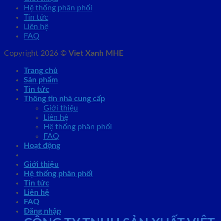
Hệ thống phân phối
Tin tức
Liên hệ
FAQ
Copyright 2026 ©
Viet Xanh MHE
Trang chủ
Sản phẩm
Tin tức
Thông tin nhà cung cấp
Giới thiệu
Liên hệ
Hệ thống phân phối
FAQ
Hoạt động
Giới thiệu
Hệ thống phân phối
Tin tức
Liên hệ
FAQ
Đăng nhập