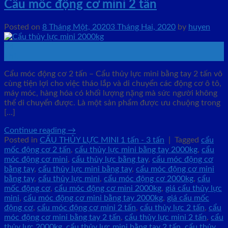
Cẩu mốc động cơ mini 2 tấn
Posted on
8 Tháng Một, 2020
3 Tháng Hai, 2020
by
huyen
08
Th1
Cẩu móc động cơ 2 tấn – Cẩu thủy lực mini bằng tay 2 tấn vô
cùng tiện lợi cho việc tháo lắp và di chuyển các động cơ ô tô,
máy móc, hàng hóa có khối lượng nặng mà sức người không
thể di chuyển được. Là một sản phẩm được ưu chuộng trong
[…]
Continue reading
→
Posted in
CẨU THỦY LỰC MINI 1 tấn - 3 tấn
|
Tagged
cẩu
mốc động cơ 2 tấn
,
cẩu thủy lực mini bằng tay 2000kg
,
cẩu
móc động cơ mini
,
cẩu thủy lực bằng tay
,
cẩu móc động cơ
bằng tay
,
cẩu thủy lực mini bằng tay
,
cẩu móc động cơ mini
bằng tay
,
cẩu thủy lực mini
,
cẩu móc động cơ 2000kg
,
cẩu
mốc động cơ
,
cẩu móc động cơ mini 2000kg
,
giá cẩu thủy lực
mini
,
cẩu móc động cơ mini bằng tay 2000kg
,
giá cẩu mốc
động cơ
,
cẩu móc động cơ mini 2 tấn
,
cẩu thủy lực 2 tấn
,
cẩu
móc động cơ mini bằng tay 2 tấn
,
cẩu thủy lực mini 2 tấn
,
cẩu
thủy lực 2000kg
,
cẩu thủy lực mini bằng tay 2 tấn
,
cẩu thủy