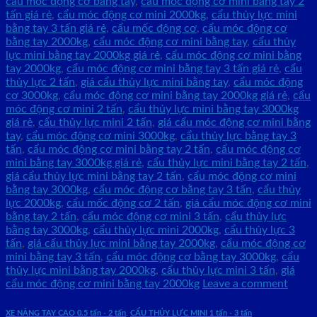
cẩu móc động cơ bằng tay
,
cẩu móc động cơ mini bằng tay 2
tấn giá rẻ
,
cẩu móc động cơ mini 2000kg
,
cẩu thủy lực mini
bằng tay 3 tấn giá rẻ
,
cẩu mốc động cơ
,
cẩu móc động cơ
bằng tay 2000kg
,
cẩu móc động cơ mini bằng tay
,
cẩu thủy
lực mini bằng tay 2000kg giá rẻ
,
cẩu móc động cơ mini bằng
tay 2000kg
,
cẩu móc động cơ mini bằng tay 3 tấn giá rẻ
,
cẩu
thủy lực 2 tấn
,
giá cẩu thủy lực mini bằng tay
,
cẩu móc động
cơ 3000kg
,
cẩu móc động cơ mini bằng tay 2000kg giá rẻ
,
cẩu
móc động cơ mini 2 tấn
,
cẩu thủy lực mini bằng tay 3000kg
giá rẻ
,
cẩu thủy lực mini 2 tấn
,
giá cẩu móc động cơ mini bằng
tay
,
cẩu móc động cơ mini 3000kg
,
cẩu thủy lực bằng tay 3
tấn
,
cẩu móc động cơ mini bằng tay 2 tấn
,
cẩu móc động cơ
mini bằng tay 3000kg giá rẻ
,
cẩu thủy lực mini bằng tay 2 tấn
,
giá cẩu thủy lực mini bằng tay 2 tấn
,
cẩu móc động cơ mini
bằng tay 3000kg
,
cẩu móc động cơ bằng tay 3 tấn
,
cẩu thủy
lực 2000kg
,
cẩu mốc động cơ 2 tấn
,
giá cẩu móc động cơ mini
bằng tay 2 tấn
,
cẩu móc động cơ mini 3 tấn
,
cẩu thủy lực
bằng tay 3000kg
,
cẩu thủy lực mini 2000kg
,
cẩu thủy lực 3
tấn
,
giá cẩu thủy lực mini bằng tay 2000kg
,
cẩu móc động cơ
mini bằng tay 3 tấn
,
cẩu móc động cơ bằng tay 3000kg
,
cẩu
thủy lực mini bằng tay 2000kg
,
cẩu thủy lực mini 3 tấn
,
giá
cẩu móc động cơ mini bằng tay 2000kg
Leave a comment
XE NÂNG TAY CAO 0.5 tấn - 2 tấn
,
CẨU THỦY LỰC MINI 1 tấn - 3 tấn