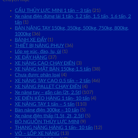
CẨU THỦY LỰC MINI 1 tấn – 3 tấn
(21)
Xe nâng điện đứng lái 1 tấn, 1.2 tấn, 1.5 tấn, 1.6 tấn, 2
tấn
(1)
BÀN NÂNG TAY 150kg, 350kg, 500kg, 750kg, 800kg,
1000kg
(36)
BÁNH XE ĐẨY
(1)
THIẾT BỊ NÂNG PHUY
(36)
Lốp xe xúc, đào, lu, ủi
(1)
XE ĐẨY HÀNG
(37)
XE NÂNG CAO CHẠY ĐIỆN
(3)
XE NÂNG MẶT BÀN 150kg-1.5 tấn
(38)
Chưa được phân loại
(4)
XE NÂNG TAY CAO 0.5 tấn – 2 tấn
(46)
XE NÂNG PALLET CHẠY ĐIỆN
(4)
Xe nâng tay – gắn cân (2t, 2.5t)
(107)
XE ĐIỆN KÉO HÀNG 1 tấn- 10 tấn
(4)
XE NÂNG TAY 1 tấn – 5 tấn
(110)
Bàn nâng điện 300kg – 10 tấn
(5)
Xe nâng điện thấp (1.5t, 2t, 2.5t)
(5)
BỘ NGUỒN THỦY LỰC MINI
(9)
THANG NÂNG HÀNG 1 tấn- 10 tấn
(12)
VỎ – LỐP XE NÂNG
(13)