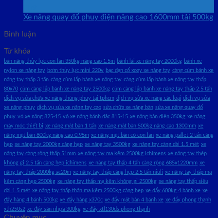
Th9
Xe nâng quay đổ phuy điện nâng cao 1600mm tải 500kg
Bình luận
Từ khóa
bàn nâng thủy lực con lăn 350kg nâng cao 1.5m
bánh lái xe nâng tay 2000kg
bánh xe
nylon xe nâng tay
bơm thủy lực mini 220v
bạc đạn cổ xoay xe nâng tay
càng cùm bánh xe
nâng tay thấp 3 tấn
càng cùm lắp bánh xe nâng tay
càng cùm lắp bánh xe nâng tay thấp
80x70
cùm càng lắp bánh xe nâng tay 2500kg
cùm càng lắp bánh xe nâng tay thấp 2.5 tấn
dịch vụ sửa chữa xe nâng thùng phuy tại tphcm
dịch vụ sửa xe nâng các loại
dịch vụ sửa
xe nâng phuy
dịch vụ sửa xe nâng tay cao
sửa chữa xe nâng bàn
sửa xe nâng quay đổ
phuy
vỏ xe nâng 825-15
vỏ xe nâng bánh đặc 815-15
xe nâng bàn điện 350kg
xe nâng
máy móc thiết bị
xe nâng mặt bàn 1 tấn
xe nâng mặt bàn 500kg nâng cao 1300mm
xe
nâng mặt bàn 800kg nâng cao 0.95m
xe nâng mặt bàn có con lăn
xe nâng pallet 2 tấn càng
hẹp
xe nâng tay 2000kg càng hẹp
xe nâng tay 3500kg
xe nâng tay càng dài 1.5 mét
xe
nâng tay càng rộng thấp 51mm
xe nâng tay mạ kẽm 2500kg ichimens
xe nâng tay thép
không gỉ 2.5 tấn càng hẹp ichimens
xe nâng tay thấp 4 tấn càng rộng 685x1220mm
xe
nâng tay thấp 2000kg ac20m
xe nâng tay thấp càng hẹp 2.5 tấn niuli
xe nâng tay thấp mạ
kẽm càng hẹp 2500kg
xe nâng tay thấp mạ kẽm không gỉ 2500kg
xe nâng tay thấp siêu
dài 1.5 mét
xe nâng tay thấp thân mạ kẽm 2500kg càng hẹp
xe đẩy 600kg 4 bánh xe
xe
đẩy hàng 4 bánh 500kg
xe đẩy hàng x370c
xe đẩy mặt bàn 4 bánh xe
xe đẩy phong thạnh
xth250s2
xe đẩy sàn nhựa 300kg
xe đẩy xtl130ds phong thạnh
Chuyên mục