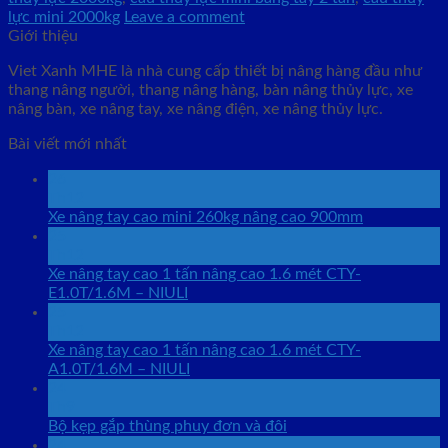
lực mini 2000kg
Leave a comment
Giới thiệu
Viet Xanh MHE là nhà cung cấp thiết bị nâng hàng đầu như
thang nâng người, thang nâng hàng, bàn nâng thủy lực, xe
nâng bàn, xe nâng tay, xe nâng điện, xe nâng thủy lực.
Bài viết mới nhất
26
Th12
Xe nâng tay cao mini 260kg nâng cao 900mm
25
Th12
Xe nâng tay cao 1 tấn nâng cao 1.6 mét CTY-
E1.0T/1.6M – NIULI
25
Th12
Xe nâng tay cao 1 tấn nâng cao 1.6 mét CTY-
A1.0T/1.6M – NIULI
24
Th9
Bộ kẹp gắp thùng phuy đơn và đôi
24