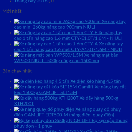
Tháng Bảy 2018
(1)
Mới nhất
Xe nâng tay
cao mini 260kg nâng cao 900mm NIULI
Xe nâng tay
cao 1 tấn nâng cao 1.6 mét CTY-E1.0T/1.6M - NIULI
Xe nâng tay
cao 1 tấn nâng cao 1.6 mét CTY-A1.0T/1.6M - NIULI
Xe nâng mặt bàn
WP500 NIULI - 500kg nâng cao 1500mm
Bán chạy nhất
Xe điện kéo hàng 4.5 tấn
Xe nâng tay cắt
kéo 1500kg GAMLIFT SLT15M
Xe đẩy hàng 500kg
XTH200T
Xe nâng quay đổ phuy
điện GAMLIFT EDT500-M (nâng điện, quay điện)
Bộ kẹp gắp thùng
phuy đơn - 1 phuy
Xe đẩy hàng 150kg