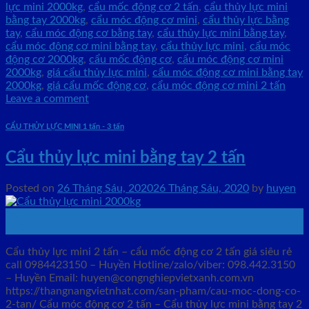
lực mini 2000kg
,
cẩu mốc động cơ 2 tấn
,
cẩu thủy lực mini
bằng tay 2000kg
,
cẩu móc động cơ mini
,
cẩu thủy lực bằng
tay
,
cẩu móc động cơ bằng tay
,
cẩu thủy lực mini bằng tay
,
cẩu móc động cơ mini bằng tay
,
cẩu thủy lực mini
,
cẩu móc
động cơ 2000kg
,
cẩu mốc động cơ
,
cẩu móc động cơ mini
2000kg
,
giá cẩu thủy lực mini
,
cẩu móc động cơ mini bằng tay
2000kg
,
giá cẩu mốc động cơ
,
cẩu móc động cơ mini 2 tấn
Leave a comment
CẨU THỦY LỰC MINI 1 tấn - 3 tấn
Cẩu thủy lực mini bằng tay 2 tấn
Posted on
26 Tháng Sáu, 2020
26 Tháng Sáu, 2020
by
huyen
26
Th6
Cẩu thủy lực mini 2 tấn – cẩu mốc động cơ 2 tấn giá siêu rẻ
call 0984423150 – Huyền Hotline/zalo/viber: 098.442.3150
– Huyền Email: huyen@congnghiepvietxanh.com.vn
https://thangnangvietnhat.com/san-pham/cau-moc-dong-co-
2-tan/ Cẩu móc động cơ 2 tấn – Cẩu thủy lực mini bằng tay 2