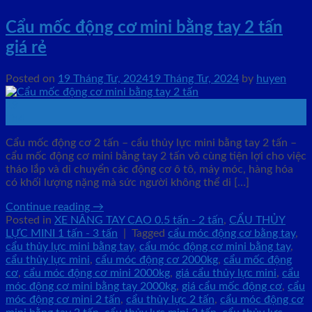
Cẩu mốc động cơ mini bằng tay 2 tấn
giá rẻ
Posted on
19 Tháng Tư, 2024
19 Tháng Tư, 2024
by
huyen
19
Th4
Cẩu mốc động cơ 2 tấn – cẩu thủy lực mini bằng tay 2 tấn –
cẩu mốc động cơ mini bằng tay 2 tấn vô cùng tiện lợi cho việc
tháo lắp và di chuyển các động cơ ô tô, máy móc, hàng hóa
có khối lượng nặng mà sức người không thể di […]
Continue reading
→
Posted in
XE NÂNG TAY CAO 0.5 tấn - 2 tấn
,
CẨU THỦY
LỰC MINI 1 tấn - 3 tấn
|
Tagged
cẩu móc động cơ bằng tay
,
cẩu thủy lực mini bằng tay
,
cẩu móc động cơ mini bằng tay
,
cẩu thủy lực mini
,
cẩu móc động cơ 2000kg
,
cẩu mốc động
cơ
,
cẩu móc động cơ mini 2000kg
,
giá cẩu thủy lực mini
,
cẩu
móc động cơ mini bằng tay 2000kg
,
giá cẩu mốc động cơ
,
cẩu
móc động cơ mini 2 tấn
,
cẩu thủy lực 2 tấn
,
cẩu móc động cơ