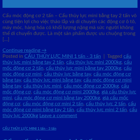
Th3
Cẩu móc động cơ 2 tấn – Cẩu thủy lực mini bằng tay 2 tấn vô
cùng tiện lợi cho việc tháo lắp và di chuyển các động cơ ô tô,
máy móc, hàng hóa có khối lượng nặng mà sức người không
thể di chuyển được. Là một sản phẩm được ưu chuộng trong
[…]
Continue reading
→
Posted in
CẨU THỦY LỰC MINI 1 tấn - 3 tấn
|
Tagged
cẩu
thủy lực mini bằng tay 2 tấn
,
cẩu thủy lực mini 2000kg
,
cẩu
mốc động cơ 2 tấn
,
cẩu thủy lực mini bằng tay 2000kg
,
cẩu
móc động cơ mini
,
cẩu thủy lực bằng tay
,
cẩu móc động cơ
bằng tay
,
cẩu thủy lực mini bằng tay
,
cẩu móc động cơ mini
bằng tay
,
cẩu thủy lực mini
,
cẩu móc động cơ 2000kg
,
cẩu
mốc động cơ
,
cẩu móc động cơ mini 2000kg
,
giá cẩu thủy lực
mini
,
cẩu móc động cơ mini bằng tay 2000kg
,
giá cẩu mốc
động cơ
,
cẩu móc động cơ mini 2 tấn
,
cẩu thủy lực 2 tấn
,
cẩu
móc động cơ mini bằng tay 2 tấn
,
cẩu thủy lực mini 2 tấn
,
cẩu
thủy lực 2000kg
Leave a comment
CẨU THỦY LỰC MINI 1 tấn - 3 tấn