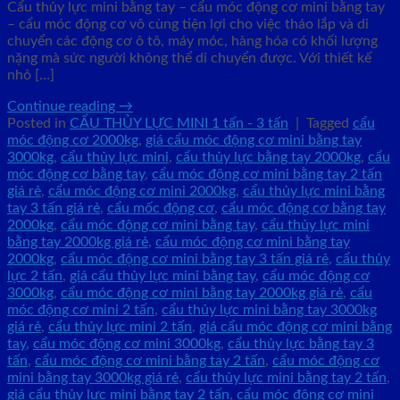
Cẩu thủy lực mini bằng tay – cẩu móc động cơ mini bằng tay
– cẩu móc động cơ vô cùng tiện lợi cho việc tháo lắp và di
chuyển các động cơ ô tô, máy móc, hàng hóa có khối lượng
nặng mà sức người không thể di chuyển được. Với thiết kế
nhỏ […]
Continue reading
→
Posted in
CẨU THỦY LỰC MINI 1 tấn - 3 tấn
|
Tagged
cẩu
móc động cơ 2000kg
,
giá cẩu móc động cơ mini bằng tay
3000kg
,
cẩu thủy lực mini
,
cẩu thủy lực bằng tay 2000kg
,
cẩu
móc động cơ bằng tay
,
cẩu móc động cơ mini bằng tay 2 tấn
giá rẻ
,
cẩu móc động cơ mini 2000kg
,
cẩu thủy lực mini bằng
tay 3 tấn giá rẻ
,
cẩu mốc động cơ
,
cẩu móc động cơ bằng tay
2000kg
,
cẩu móc động cơ mini bằng tay
,
cẩu thủy lực mini
bằng tay 2000kg giá rẻ
,
cẩu móc động cơ mini bằng tay
2000kg
,
cẩu móc động cơ mini bằng tay 3 tấn giá rẻ
,
cẩu thủy
lực 2 tấn
,
giá cẩu thủy lực mini bằng tay
,
cẩu móc động cơ
3000kg
,
cẩu móc động cơ mini bằng tay 2000kg giá rẻ
,
cẩu
móc động cơ mini 2 tấn
,
cẩu thủy lực mini bằng tay 3000kg
giá rẻ
,
cẩu thủy lực mini 2 tấn
,
giá cẩu móc động cơ mini bằng
tay
,
cẩu móc động cơ mini 3000kg
,
cẩu thủy lực bằng tay 3
tấn
,
cẩu móc động cơ mini bằng tay 2 tấn
,
cẩu móc động cơ
mini bằng tay 3000kg giá rẻ
,
cẩu thủy lực mini bằng tay 2 tấn
,
giá cẩu thủy lực mini bằng tay 2 tấn
,
cẩu móc động cơ mini