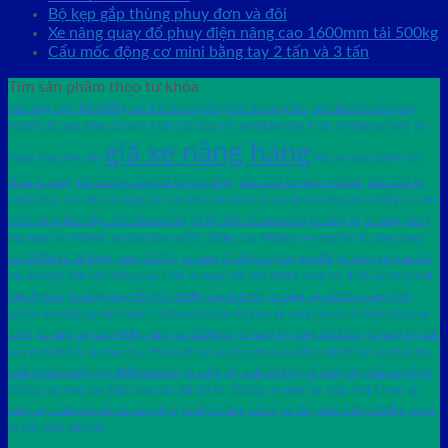
Bộ kẹp gắp thùng phuy đơn và đôi
Xe nâng quay đổ phuy điện nâng cao 1600mm tải 500kg
Cẩu mốc động cơ mini bằng tay 2 tấn và 3 tấn
Tìm sản phẩm theo từ khóa
bàn nâng thủy lực 350kg cao 1.5 mét wp350
bơm xe nâng bàn
cùm bánh xe nâng tay
70x80
cẩu móc động cơ mini 1 tấn
cẩu thủy lực mini bằng tay 1 tấn
cốt lắp tay bơm
giá
giá xe nâng hàng
thang nâng siêu thị
lốp xe nâng 600-9
sửa
chữa xe nâng
sửa chữa xe nâng di chuyển phuy
sửa chữa xe nâng mặt bàn
sửa chữa xe
nâng phuy
sửa chữa xe nâng tay
sửa chữa xe nâng tay cao
thang nâng đơn 125kg cao 8m
vỏ xe nâng bánh đặc 700-12casumina
vỏ đặc 825-15 casumina
xe nâng 2x
xe nâng bàn 1
tấn nâng cao 950mm
xe nâng bàn wp500 500kg cao 900mm
xe nâng bán tự động nâng
cao 2500mm tải trọng nâng 1500kg
xe nâng di chuyển phuy gamlift
xe nâng gắn cân 2.5
tấn
xe nâng mặt bàn 350kg cao 1.5m
xe nâng mặt bàn 350kg nâng cao 1.5m
xe nâng mặt
bàn điện 2x
xe nâng quay đổ phuy 350kg cao 1.4 mét
xe nâng tay 2000kg càng rộng
ac20m
xe nâng tay bậc thang 1500kg nâng cao 800mm
xe nâng tay cao 1.5 tấn nâng cao
1.6m
xe nâng tay cao 400kg nâng cao 1100mm
xe nâng tay càng dài 1.6m
xe nâng tay cắt
kéo gamlift đức
xe nâng tay cắt kéo giá rẻ
xe nâng tay siêu dài 2 mét giá rẻ
xe nâng tay
thấp 51mm càng rộng 685x1220mm
xe nâng tay thấp 1500kg
xe nâng tay thấp càng hẹp
2000kg
xe nâng tay thấp càng siêu dài 2m tải 2000kg
xe nâng tay thấp nhất 51mm
xe
nâng tay thấp siêu dài 2m càng hẹp
xe đẩy 3 tầng 150kg
xe đẩy hàng 2 tầng 200kg giá rẻ
xe đẩy hàng xth130l