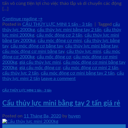
tấn vô cùng tiện lợi cho việc tháo lắp và di chuyển các động
[…]
Continue reading
→
Posted in
CẨU THỦY LỰC MINI 1 tấn - 3 tấn
|
Tagged
cẩu
thủy lực 2000kg
,
cẩu thủy lực mini bằng tay 2 tấn
,
cẩu thủy
lực mini 2000kg
,
cẩu mốc động cơ 2 tấn
,
cẩu thủy lực mini
bằng tay 2000kg
,
cẩu móc động cơ mini
,
cẩu thủy lực bằng
tay
,
cẩu móc động cơ bằng tay
,
cẩu thủy lực mini bằng tay
,
cẩu móc động cơ mini bằng tay
,
cẩu thủy lực mini
,
cẩu móc
động cơ 2000kg
,
cẩu mốc động cơ
,
cẩu móc động cơ mini
2000kg
,
giá cẩu thủy lực mini
,
cẩu móc động cơ mini bằng tay
2000kg
,
giá cẩu mốc động cơ
,
cẩu móc động cơ mini 2 tấn
,
cẩu thủy lực 2 tấn
,
cẩu móc động cơ mini bằng tay 2 tấn
,
cẩu
thủy lực mini 2 tấn
Leave a comment
CẨU THỦY LỰC MINI 1 tấn - 3 tấn
Cẩu thủy lực mini bằng tay 2 tấn giá rẻ
Posted on
11 Tháng Ba, 2020
by
huyen
11