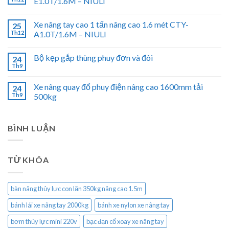
E1.0T/1.6M – NIULI
Xe nâng tay cao 1 tấn nâng cao 1.6 mét CTY-
25
Th12
A1.0T/1.6M – NIULI
Bộ kẹp gắp thùng phuy đơn và đôi
24
Th9
Xe nâng quay đổ phuy điện nâng cao 1600mm tải
24
Th9
500kg
BÌNH LUẬN
TỪ KHÓA
bàn nâng thủy lực con lăn 350kg nâng cao 1.5m
bánh lái xe nâng tay 2000kg
bánh xe nylon xe nâng tay
bơm thủy lực mini 220v
bạc đạn cổ xoay xe nâng tay