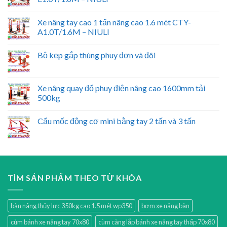
Xe nâng tay cao 1 tấn nâng cao 1.6 mét CTY-
A1.0T/1.6M – NIULI
Bộ kẹp gắp thùng phuy đơn và đôi
Xe nâng quay đổ phuy điện nâng cao 1600mm tải
500kg
Cẩu mốc động cơ mini bằng tay 2 tấn và 3 tấn
TÌM SẢN PHẨM THEO TỪ KHÓA
bàn nâng thủy lực 350kg cao 1.5 mét wp350
bơm xe nâng bàn
cùm bánh xe nâng tay 70x80
cùm càng lắp bánh xe nâng tay thấp 70x80