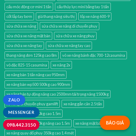
cẩu móc động cơ mini 1 tấn
cẩu thủy lực mini bằng tay 1 tấn
cốt lắp tay bơm
giá thang nâng siêu thị
lốp xe nâng 600-9
sửa chữa xe nâng
sửa chữa xe nâng di chuyển phuy
sửa chữa xe nâng mặt bàn
sửa chữa xe nâng phuy
sửa chữa xe nâng tay
sửa chữa xe nâng tay cao
thang nâng đơn 125kg cao 8m
vỏ xe nâng bánh đặc 700-12casumina
vỏ đặc 825-15 casumina
xe nâng 2x
xe nâng bàn 1 tấn nâng cao 950mm
xe nâng bàn wp500 500kg cao 900mm
xe nâng bán tự động nâng cao 2500mm tải trọng nâng 1500kg
ZALO
xe nâng di chuyển phuy gamlift
xe nâng gắn cân 2.5 tấn
MESSENGER
xe nâng mặt bàn 350kg cao 1.5m
BÁO GIÁ
xe nâng mặt bàn 350kg nâng cao 1.5m
xe nâng mặt bàn điện 2x
098.442.3150
xe nâng quay đổ phuy 350kg cao 1.4 mét