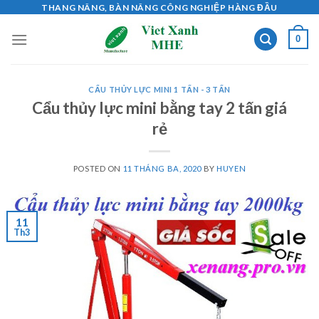
Skip
THANG NÂNG, BÀN NÂNG CÔNG NGHIỆP HÀNG ĐẦU
to
0
content
CẨU THỦY LỰC MINI 1 TẤN - 3 TẤN
Cẩu thủy lực mini bằng tay 2 tấn giá
rẻ
POSTED ON
11 THÁNG BA, 2020
BY
HUYEN
11
Th3