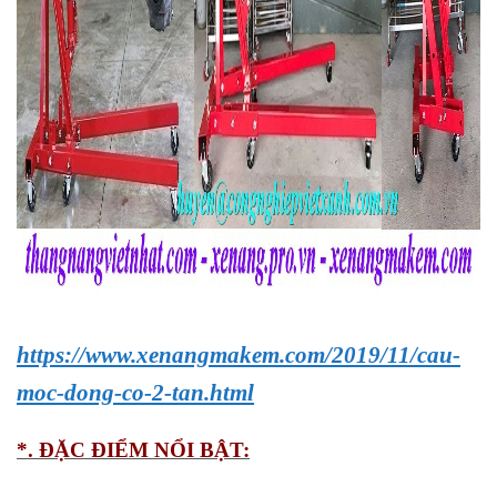
https://www.xenangmakem.com/2019/11/cau-
moc-dong-co-2-tan.html
*. ĐẶC ĐIỂM NỔI BẬT: