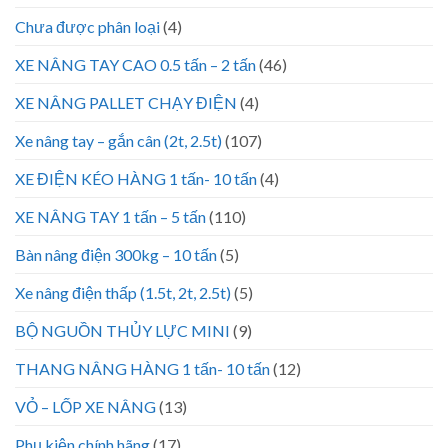
Chưa được phân loại
(4)
XE NÂNG TAY CAO 0.5 tấn – 2 tấn
(46)
XE NÂNG PALLET CHẠY ĐIỆN
(4)
Xe nâng tay – gắn cân (2t, 2.5t)
(107)
XE ĐIỆN KÉO HÀNG 1 tấn- 10 tấn
(4)
XE NÂNG TAY 1 tấn – 5 tấn
(110)
Bàn nâng điện 300kg – 10 tấn
(5)
Xe nâng điện thấp (1.5t, 2t, 2.5t)
(5)
BỘ NGUỒN THỦY LỰC MINI
(9)
THANG NÂNG HÀNG 1 tấn- 10 tấn
(12)
VỎ – LỐP XE NÂNG
(13)
Phụ kiện chính hãng
(17)