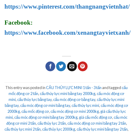
https://www.pinterest.com/thangnangvietnhat/
Facebook:
https://www.facebook.com/xenangtayvietxanh/
This entry was posted in
CẨU THỦY LỰC MINI 1 tấn - 3 tấn
and tagged
cẩu
mốc động cơ 2 tấn
,
cẩu thủy lực mini bằng tay 2000kg
,
cẩu móc động cơ
mini
,
cẩu thủy lực bằng tay
,
cẩu móc động cơ bằng tay
,
cẩu thủy lực mini
bằng tay
,
cẩu móc động cơ mini bằng tay
,
cẩu thủy lực mini
,
cẩu móc động cơ
2000kg
,
cẩu mốc động cơ
,
cẩu móc động cơ mini 2000kg
,
giá cẩu thủy lực
mini
,
cẩu móc động cơ mini bằng tay 2000kg
,
giá cẩu mốc động cơ
,
cẩu móc
động cơ mini 2 tấn
,
cẩu thủy lực 2 tấn
,
cẩu móc động cơ mini bằng tay 2 tấn
,
cẩu thủy lực mini 2 tấn
,
cẩu thủy lực 2000kg
,
cẩu thủy lực mini bằng tay 2 tấn
,