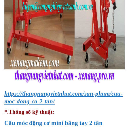
https://thangnangvietnhat.com/san-pham/cau-
moc-dong-co-2-tan/
*.Thông số kỹ thuật:
Cẩu móc động cơ mini bằng tay 2 tấn