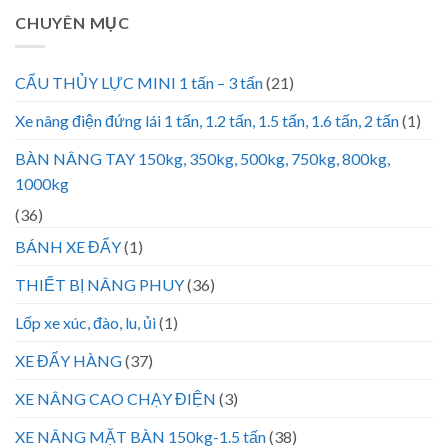
CHUYÊN MỤC
CẨU THỦY LỰC MINI 1 tấn – 3 tấn
(21)
Xe nâng điện đứng lái 1 tấn, 1.2 tấn, 1.5 tấn, 1.6 tấn, 2 tấn
(1)
BÀN NÂNG TAY 150kg, 350kg, 500kg, 750kg, 800kg,
1000kg
(36)
BÁNH XE ĐẨY
(1)
THIẾT BỊ NÂNG PHUY
(36)
Lốp xe xúc, đào, lu, ủi
(1)
XE ĐẨY HÀNG
(37)
XE NÂNG CAO CHẠY ĐIỆN
(3)
XE NÂNG MẶT BÀN 150kg-1.5 tấn
(38)