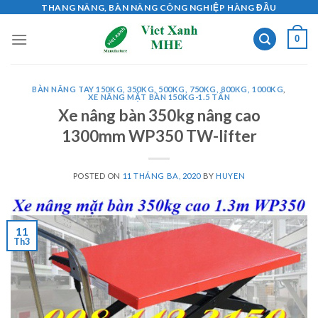
Skip
THANG NÂNG, BÀN NÂNG CÔNG NGHIỆP HÀNG ĐẦU
to
0
content
BÀN NÂNG TAY 150KG, 350KG, 500KG, 750KG, 800KG, 1000KG
,
XE NÂNG MẶT BÀN 150KG-1.5 TẤN
Xe nâng bàn 350kg nâng cao
1300mm WP350 TW-lifter
POSTED ON
11 THÁNG BA, 2020
BY
HUYEN
11
Th3