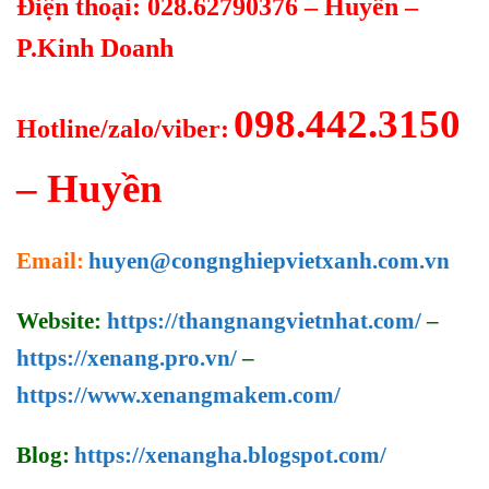
Điện thoại: 028.62790376 – Huyền –
P.Kinh Doanh
098.442.3150
Hotline/zalo/viber:
– Huyền
Email:
huyen@congnghiepvietxanh.com.vn
Website:
https://thangnangvietnhat.com/
–
https://xenang.pro.vn/
–
https://www.xenangmakem.com/
Blog:
https://xenangha.blogspot.com/