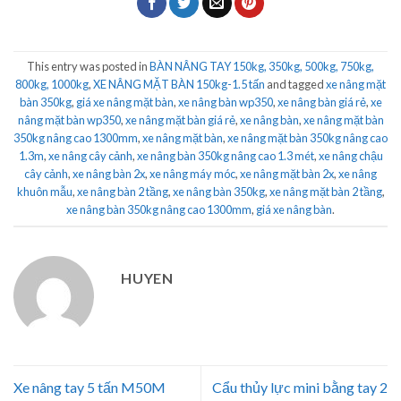
This entry was posted in
BÀN NÂNG TAY 150kg, 350kg, 500kg, 750kg,
800kg, 1000kg
,
XE NÂNG MẶT BÀN 150kg-1.5 tấn
and tagged
xe nâng mặt
bàn 350kg
,
giá xe nâng mặt bàn
,
xe nâng bàn wp350
,
xe nâng bàn giá rẻ
,
xe
nâng mặt bàn wp350
,
xe nâng mặt bàn giá rẻ
,
xe nâng bàn
,
xe nâng mặt bàn
350kg nâng cao 1300mm
,
xe nâng mặt bàn
,
xe nâng mặt bàn 350kg nâng cao
1.3m
,
xe nâng cây cảnh
,
xe nâng bàn 350kg nâng cao 1.3 mét
,
xe nâng chậu
cây cảnh
,
xe nâng bàn 2x
,
xe nâng máy móc
,
xe nâng mặt bàn 2x
,
xe nâng
khuôn mẫu
,
xe nâng bàn 2 tầng
,
xe nâng bàn 350kg
,
xe nâng mặt bàn 2 tầng
,
xe nâng bàn 350kg nâng cao 1300mm
,
giá xe nâng bàn
.
HUYEN
Xe nâng tay 5 tấn M50M
Cẩu thủy lực mini bằng tay 2