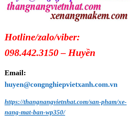
Hotline/zalo/viber:
098.442.3150 – Huyền
Email:
huyen@congnghiepvietxanh.com.vn
https://thangnangvietnhat.com/san-pham/xe-
nang-mat-ban-wp350/