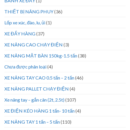
BÁNH XE ĐẨY
(1)
THIẾT BỊ NÂNG PHUY
(36)
Lốp xe xúc, đào, lu, ủi
(1)
XE ĐẨY HÀNG
(37)
XE NÂNG CAO CHẠY ĐIỆN
(3)
XE NÂNG MẶT BÀN 150kg-1.5 tấn
(38)
Chưa được phân loại
(4)
XE NÂNG TAY CAO 0.5 tấn – 2 tấn
(46)
XE NÂNG PALLET CHẠY ĐIỆN
(4)
Xe nâng tay – gắn cân (2t, 2.5t)
(107)
XE ĐIỆN KÉO HÀNG 1 tấn- 10 tấn
(4)
XE NÂNG TAY 1 tấn – 5 tấn
(110)