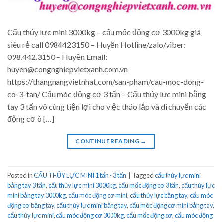
Cẩu thủy lực mini 3000kg – cẩu mốc động cơ 3000kg giá
siêu rẻ call 0984423150 – Huyền Hotline/zalo/viber:
098.442.3150 – Huyền Email:
huyen@congnghiepvietxanh.com.vn
https://thangnangvietnhat.com/san-pham/cau-moc-dong-
co-3-tan/ Cẩu móc động cơ 3 tấn – Cẩu thủy lực mini bằng
tay 3 tấn vô cùng tiện lợi cho việc tháo lắp và di chuyển các
động cơ ô […]
CONTINUE READING
→
Posted in
CẨU THỦY LỰC MINI 1 tấn - 3 tấn
|
Tagged
cẩu thủy lực mini
bằng tay 3 tấn
,
cẩu thủy lực mini 3000kg
,
cẩu mốc động cơ 3 tấn
,
cẩu thủy lực
mini bằng tay 3000kg
,
cẩu móc động cơ mini
,
cẩu thủy lực bằng tay
,
cẩu móc
động cơ bằng tay
,
cẩu thủy lực mini bằng tay
,
cẩu móc động cơ mini bằng tay
,
cẩu thủy lực mini
,
cẩu móc động cơ 3000kg
,
cẩu mốc động cơ
,
cẩu móc động