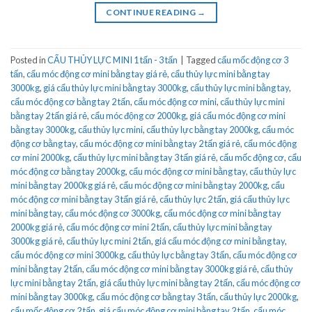
CONTINUE READING
→
Posted in
CẨU THỦY LỰC MINI 1 tấn - 3 tấn
|
Tagged
cẩu mốc động cơ 3
tấn
,
cẩu móc động cơ mini bằng tay giá rẻ
,
cẩu thủy lực mini bằng tay
3000kg
,
giá cẩu thủy lực mini bằng tay 3000kg
,
cẩu thủy lực mini bằng tay
,
cẩu móc động cơ bằng tay 2 tấn
,
cẩu móc động cơ mini
,
cẩu thủy lực mini
bằng tay 2 tấn giá rẻ
,
cẩu móc động cơ 2000kg
,
giá cẩu móc động cơ mini
bằng tay 3000kg
,
cẩu thủy lực mini
,
cẩu thủy lực bằng tay 2000kg
,
cẩu móc
động cơ bằng tay
,
cẩu móc động cơ mini bằng tay 2 tấn giá rẻ
,
cẩu móc động
cơ mini 2000kg
,
cẩu thủy lực mini bằng tay 3 tấn giá rẻ
,
cẩu mốc động cơ
,
cẩu
móc động cơ bằng tay 2000kg
,
cẩu móc động cơ mini bằng tay
,
cẩu thủy lực
mini bằng tay 2000kg giá rẻ
,
cẩu móc động cơ mini bằng tay 2000kg
,
cẩu
móc động cơ mini bằng tay 3 tấn giá rẻ
,
cẩu thủy lực 2 tấn
,
giá cẩu thủy lực
mini bằng tay
,
cẩu móc động cơ 3000kg
,
cẩu móc động cơ mini bằng tay
2000kg giá rẻ
,
cẩu móc động cơ mini 2 tấn
,
cẩu thủy lực mini bằng tay
3000kg giá rẻ
,
cẩu thủy lực mini 2 tấn
,
giá cẩu móc động cơ mini bằng tay
,
cẩu móc động cơ mini 3000kg
,
cẩu thủy lực bằng tay 3 tấn
,
cẩu móc động cơ
mini bằng tay 2 tấn
,
cẩu móc động cơ mini bằng tay 3000kg giá rẻ
,
cẩu thủy
lực mini bằng tay 2 tấn
,
giá cẩu thủy lực mini bằng tay 2 tấn
,
cẩu móc động cơ
mini bằng tay 3000kg
,
cẩu móc động cơ bằng tay 3 tấn
,
cẩu thủy lực 2000kg
,
cẩu mốc động cơ 2 tấn
,
giá cẩu móc động cơ mini bằng tay 2 tấn
,
cẩu móc