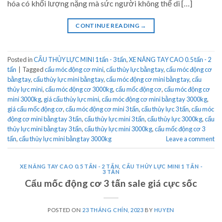
hóa có khối lượng nặng mà sức người không thể di […]
CONTINUE READING
→
Posted in
CẨU THỦY LỰC MINI 1 tấn - 3 tấn
,
XE NÂNG TAY CAO 0.5 tấn - 2
tấn
|
Tagged
cẩu móc động cơ mini
,
cẩu thủy lực bằng tay
,
cẩu móc động cơ
bằng tay
,
cẩu thủy lực mini bằng tay
,
cẩu móc động cơ mini bằng tay
,
cẩu
thủy lực mini
,
cẩu móc động cơ 3000kg
,
cẩu mốc động cơ
,
cẩu móc động cơ
mini 3000kg
,
giá cẩu thủy lực mini
,
cẩu móc động cơ mini bằng tay 3000kg
,
giá cẩu mốc động cơ
,
cẩu móc động cơ mini 3 tấn
,
cẩu thủy lực 3 tấn
,
cẩu móc
động cơ mini bằng tay 3 tấn
,
cẩu thủy lực mini 3 tấn
,
cẩu thủy lực 3000kg
,
cẩu
thủy lực mini bằng tay 3 tấn
,
cẩu thủy lực mini 3000kg
,
cẩu mốc động cơ 3
tấn
,
cẩu thủy lực mini bằng tay 3000kg
Leave a comment
XE NÂNG TAY CAO 0.5 TẤN - 2 TẤN
,
CẨU THỦY LỰC MINI 1 TẤN -
3 TẤN
Cẩu mốc động cơ 3 tấn sale giá cực sốc
POSTED ON
23 THÁNG CHÍN, 2023
BY
HUYEN