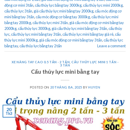
động cơ mini 3 tấn
,
cẩu thủy lực bằng tay 3000kg
,
cẩu thủy lực mini 2000kg
,
cẩu thủy lực 3 tấn
,
giá cẩu thủy lực mini bằng tay 2000kg
,
cẩu móc động cơ
mini bằng tay 3 tấn
,
cẩu móc động cơ bằng tay 3000kg
,
cẩu thủy lực mini
bằng tay 2000kg
,
cẩu thủy lực mini 3 tấn
,
giá cẩu móc động cơ mini bằng tay
2000kg
,
cẩu thủy lực 3000kg
,
giá cẩu thủy lực mini bằng tay 3 tấn
,
cẩu thủy
lực
,
cẩu thủy lực mini bằng tay 3 tấn
,
cẩu thủy lực mini bằng tay giá rẻ
,
cẩu
thủy lực mini 3000kg
,
giá cẩu móc động cơ mini bằng tay 3 tấn
,
cẩu thủy lực
bằng tay
,
cẩu thủy lực bằng tay 2 tấn
Leave a comment
XE NÂNG TAY CAO 0.5 TẤN - 2 TẤN
,
CẨU THỦY LỰC MINI 1 TẤN -
3 TẤN
Cẩu thủy lực mini bằng tay
POSTED ON
20 THÁNG BA, 2025
BY
HUYEN
20
Th3