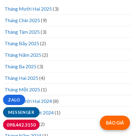
Tháng Mười Hai 2025
(3)
Tháng Chín 2025
(9)
Tháng Tám 2025
(3)
Tháng Bảy 2025
(2)
Tháng Năm 2025
(2)
Tháng Ba 2025
(3)
Tháng Hai 2025
(4)
Tháng Một 2025
(1)
ZALO
Tháng Mười Hai 2024
(8)
Tháng Mười Một 2024
(1)
MESSENGER
BÁO GIÁ
Tháng Sáu 2024
(2)
098.442.3150
Tháng Năm 2024
(1)