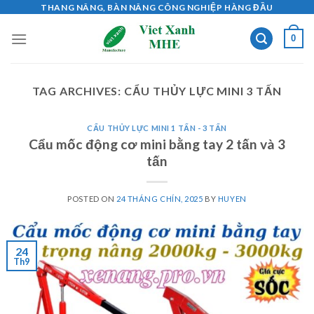
Skip
THANG NÂNG, BÀN NÂNG CÔNG NGHIỆP HÀNG ĐẦU
to
0
content
TAG ARCHIVES:
CẨU THỦY LỰC MINI 3 TẤN
CẨU THỦY LỰC MINI 1 TẤN - 3 TẤN
Cẩu mốc động cơ mini bằng tay 2 tấn và 3
tấn
POSTED ON
24 THÁNG CHÍN, 2025
BY
HUYEN
24
Th9