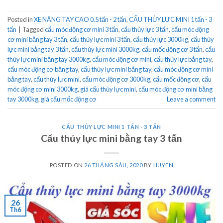
Posted in
XE NÂNG TAY CAO 0.5 tấn - 2 tấn
,
CẨU THỦY LỰC MINI 1 tấn - 3
tấn
|
Tagged
cẩu móc động cơ mini 3 tấn
,
cẩu thủy lực 3 tấn
,
cẩu móc động
cơ mini bằng tay 3 tấn
,
cẩu thủy lực mini 3 tấn
,
cẩu thủy lực 3000kg
,
cẩu thủy
lực mini bằng tay 3 tấn
,
cẩu thủy lực mini 3000kg
,
cẩu mốc động cơ 3 tấn
,
cẩu
thủy lực mini bằng tay 3000kg
,
cẩu móc động cơ mini
,
cẩu thủy lực bằng tay
,
cẩu móc động cơ bằng tay
,
cẩu thủy lực mini bằng tay
,
cẩu móc động cơ mini
bằng tay
,
cẩu thủy lực mini
,
cẩu móc động cơ 3000kg
,
cẩu mốc động cơ
,
cẩu
móc động cơ mini 3000kg
,
giá cẩu thủy lực mini
,
cẩu móc động cơ mini bằng
tay 3000kg
,
giá cẩu mốc động cơ
Leave a comment
CẨU THỦY LỰC MINI 1 TẤN - 3 TẤN
Cẩu thủy lực mini bằng tay 3 tấn
POSTED ON
26 THÁNG SÁU, 2020
BY
HUYEN
26
Th6