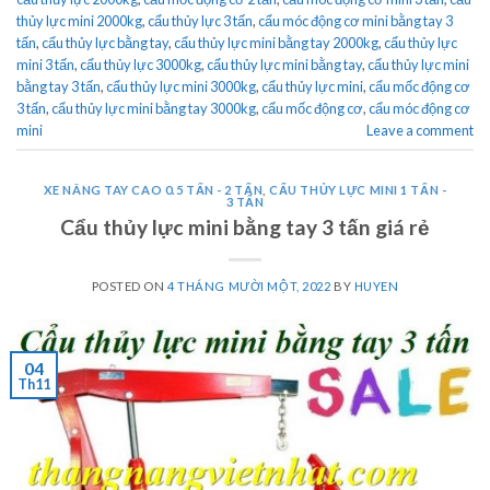
thủy lực mini 2000kg
,
cẩu thủy lực 3 tấn
,
cẩu móc động cơ mini bằng tay 3
tấn
,
cẩu thủy lực bằng tay
,
cẩu thủy lực mini bằng tay 2000kg
,
cẩu thủy lực
mini 3 tấn
,
cẩu thủy lực 3000kg
,
cẩu thủy lực mini bằng tay
,
cẩu thủy lực mini
bằng tay 3 tấn
,
cẩu thủy lực mini 3000kg
,
cẩu thủy lực mini
,
cẩu mốc động cơ
3 tấn
,
cẩu thủy lực mini bằng tay 3000kg
,
cẩu mốc động cơ
,
cẩu móc động cơ
mini
Leave a comment
XE NÂNG TAY CAO 0.5 TẤN - 2 TẤN
,
CẨU THỦY LỰC MINI 1 TẤN -
3 TẤN
Cẩu thủy lực mini bằng tay 3 tấn giá rẻ
POSTED ON
4 THÁNG MƯỜI MỘT, 2022
BY
HUYEN
04
Th11