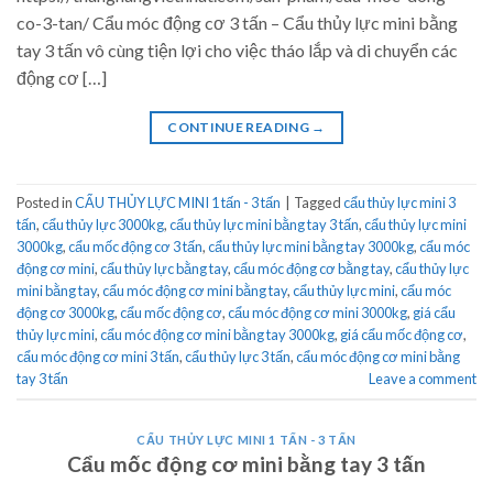
co-3-tan/ Cẩu móc động cơ 3 tấn – Cẩu thủy lực mini bằng
tay 3 tấn vô cùng tiện lợi cho việc tháo lắp và di chuyển các
động cơ […]
CONTINUE READING
→
Posted in
CẨU THỦY LỰC MINI 1 tấn - 3 tấn
|
Tagged
cẩu thủy lực mini 3
tấn
,
cẩu thủy lực 3000kg
,
cẩu thủy lực mini bằng tay 3 tấn
,
cẩu thủy lực mini
3000kg
,
cẩu mốc động cơ 3 tấn
,
cẩu thủy lực mini bằng tay 3000kg
,
cẩu móc
động cơ mini
,
cẩu thủy lực bằng tay
,
cẩu móc động cơ bằng tay
,
cẩu thủy lực
mini bằng tay
,
cẩu móc động cơ mini bằng tay
,
cẩu thủy lực mini
,
cẩu móc
động cơ 3000kg
,
cẩu mốc động cơ
,
cẩu móc động cơ mini 3000kg
,
giá cẩu
thủy lực mini
,
cẩu móc động cơ mini bằng tay 3000kg
,
giá cẩu mốc động cơ
,
cẩu móc động cơ mini 3 tấn
,
cẩu thủy lực 3 tấn
,
cẩu móc động cơ mini bằng
tay 3 tấn
Leave a comment
CẨU THỦY LỰC MINI 1 TẤN - 3 TẤN
Cẩu mốc động cơ mini bằng tay 3 tấn