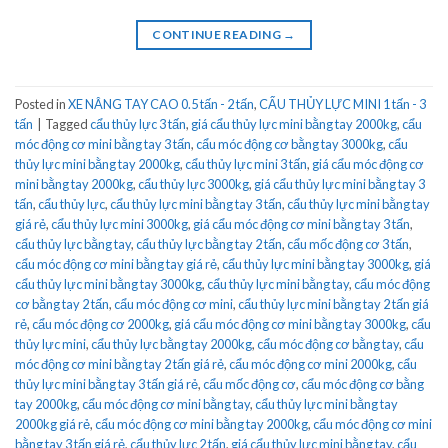
CONTINUE READING
→
Posted in
XE NÂNG TAY CAO 0.5 tấn - 2 tấn
,
CẨU THỦY LỰC MINI 1 tấn - 3
tấn
|
Tagged
cẩu thủy lực 3 tấn
,
giá cẩu thủy lực mini bằng tay 2000kg
,
cẩu
móc động cơ mini bằng tay 3 tấn
,
cẩu móc động cơ bằng tay 3000kg
,
cẩu
thủy lực mini bằng tay 2000kg
,
cẩu thủy lực mini 3 tấn
,
giá cẩu móc động cơ
mini bằng tay 2000kg
,
cẩu thủy lực 3000kg
,
giá cẩu thủy lực mini bằng tay 3
tấn
,
cẩu thủy lực
,
cẩu thủy lực mini bằng tay 3 tấn
,
cẩu thủy lực mini bằng tay
giá rẻ
,
cẩu thủy lực mini 3000kg
,
giá cẩu móc động cơ mini bằng tay 3 tấn
,
cẩu thủy lực bằng tay
,
cẩu thủy lực bằng tay 2 tấn
,
cẩu mốc động cơ 3 tấn
,
cẩu móc động cơ mini bằng tay giá rẻ
,
cẩu thủy lực mini bằng tay 3000kg
,
giá
cẩu thủy lực mini bằng tay 3000kg
,
cẩu thủy lực mini bằng tay
,
cẩu móc động
cơ bằng tay 2 tấn
,
cẩu móc động cơ mini
,
cẩu thủy lực mini bằng tay 2 tấn giá
rẻ
,
cẩu móc động cơ 2000kg
,
giá cẩu móc động cơ mini bằng tay 3000kg
,
cẩu
thủy lực mini
,
cẩu thủy lực bằng tay 2000kg
,
cẩu móc động cơ bằng tay
,
cẩu
móc động cơ mini bằng tay 2 tấn giá rẻ
,
cẩu móc động cơ mini 2000kg
,
cẩu
thủy lực mini bằng tay 3 tấn giá rẻ
,
cẩu mốc động cơ
,
cẩu móc động cơ bằng
tay 2000kg
,
cẩu móc động cơ mini bằng tay
,
cẩu thủy lực mini bằng tay
2000kg giá rẻ
,
cẩu móc động cơ mini bằng tay 2000kg
,
cẩu móc động cơ mini
bằng tay 3 tấn giá rẻ
,
cẩu thủy lực 2 tấn
,
giá cẩu thủy lực mini bằng tay
,
cẩu