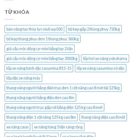
TỪ KHÓA
bàn nâng tay thủy lực niuli wp500
bộ kẹp gắp 2 thùng phuy 720kg
bộ kẹp thùng phuy đơn 1 thùng phuy 360kg
giá cẩu móc động cơ mini bằng tay 2 tấn
giá cẩu móc động cơ mini bằng tay 3000kg
lốp hơi xe nâng yokohama
lốp xe nâng bánh đặc casumina 815-15
lốp xe nâng casumina vỏ đặc
lốp đặc xe nâng máy
thang nâng người bằng điện trục đơn 1 cột nâng cao 8 mét tải 125kg
thang nâng người bằng điện đơn cao 8m
thang nâng người trục gấp rút bằng điện 125 kg cao 8 mét
thang nâng điện 1 cột nâng 125 kg cao 8m
thang nâng điện cao 8 mét
xe nâng caoo
xe nâng hàng 5 tấn càng rộng
xe nâng hàng thấp nhất 51mm
xe nâng pallet điện