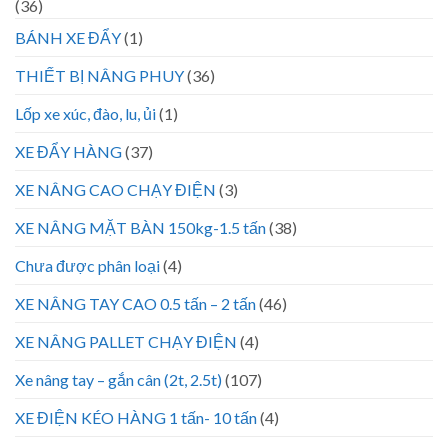
(36)
BÁNH XE ĐẨY
(1)
THIẾT BỊ NÂNG PHUY
(36)
Lốp xe xúc, đào, lu, ủi
(1)
XE ĐẨY HÀNG
(37)
XE NÂNG CAO CHẠY ĐIỆN
(3)
XE NÂNG MẶT BÀN 150kg-1.5 tấn
(38)
Chưa được phân loại
(4)
XE NÂNG TAY CAO 0.5 tấn – 2 tấn
(46)
XE NÂNG PALLET CHẠY ĐIỆN
(4)
Xe nâng tay – gắn cân (2t, 2.5t)
(107)
XE ĐIỆN KÉO HÀNG 1 tấn- 10 tấn
(4)