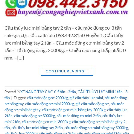
Cẩu thủy lực mini bằng tay 2 tấn – cẩu mốc động cơ 3 tấn
sale giá cực sốc call/zalo 098.442.3150 Huyền 1. Cẩu thủy
lực mini bằng tay 2 tấn – Cẩu móc động cơ mini bằng tay 2
tấn – Tải trọng nâng: 2000kg. – Chiều cao nâng thấp nhất: 0
mm. – […]
CONTINUE READING
→
Posted in
XE NÂNG TAY CAO 0.5 tấn - 2 tấn
,
CẨU THỦY LỰC MINI 1 tấn - 3
tấn
|
Tagged
cẩu móc động cơ 2000kg
,
giá cẩu thủy lực mini
,
cẩu móc động
cơ bằng tay
,
cẩu móc động cơ mini 2000kg
,
giá cẩu mốc động cơ
,
cẩu móc
động cơ mini bằng tay
,
cẩu móc động cơ mini bằng tay 2000kg
,
cẩu thủy lực
2 tấn
,
cẩu móc động cơ 3000kg
,
cẩu móc động cơ mini 2 tấn
,
cẩu thủy lực
mini 2 tấn
,
cẩu móc động cơ mini 3000kg
,
cẩu móc động cơ mini bằng tay 2
tấn
,
cẩu thủy lực mini bằng tay 2 tấn
,
cẩu móc động cơ mini bằng tay 3000kg
,
cẩu thủy lực 2000kg
,
cẩu mốc động cơ 2 tấn
,
cẩu móc động cơ mini 3 tấn
,
cẩu