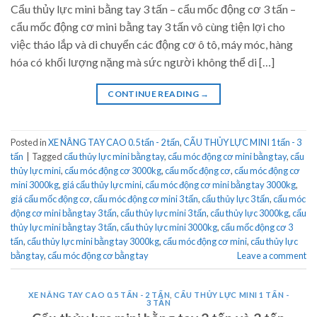
Cẩu thủy lực mini bằng tay 3 tấn – cẩu mốc động cơ 3 tấn –
cẩu mốc động cơ mini bằng tay 3 tấn vô cùng tiện lợi cho
việc tháo lắp và di chuyển các động cơ ô tô, máy móc, hàng
hóa có khối lượng nặng mà sức người không thể di […]
CONTINUE READING
→
Posted in
XE NÂNG TAY CAO 0.5 tấn - 2 tấn
,
CẨU THỦY LỰC MINI 1 tấn - 3
tấn
|
Tagged
cẩu thủy lực mini bằng tay
,
cẩu móc động cơ mini bằng tay
,
cẩu
thủy lực mini
,
cẩu móc động cơ 3000kg
,
cẩu mốc động cơ
,
cẩu móc động cơ
mini 3000kg
,
giá cẩu thủy lực mini
,
cẩu móc động cơ mini bằng tay 3000kg
,
giá cẩu mốc động cơ
,
cẩu móc động cơ mini 3 tấn
,
cẩu thủy lực 3 tấn
,
cẩu móc
động cơ mini bằng tay 3 tấn
,
cẩu thủy lực mini 3 tấn
,
cẩu thủy lực 3000kg
,
cẩu
thủy lực mini bằng tay 3 tấn
,
cẩu thủy lực mini 3000kg
,
cẩu mốc động cơ 3
tấn
,
cẩu thủy lực mini bằng tay 3000kg
,
cẩu móc động cơ mini
,
cẩu thủy lực
bằng tay
,
cẩu móc động cơ bằng tay
Leave a comment
XE NÂNG TAY CAO 0.5 TẤN - 2 TẤN
,
CẨU THỦY LỰC MINI 1 TẤN -
3 TẤN