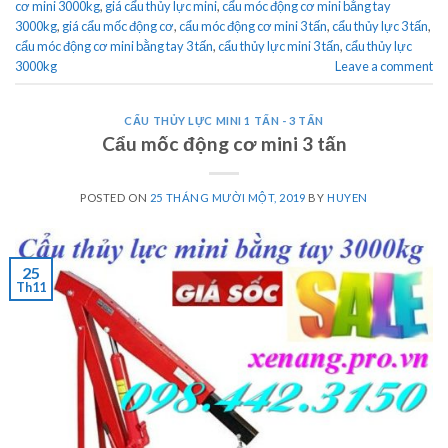
cơ mini 3000kg
,
giá cẩu thủy lực mini
,
cẩu móc động cơ mini bằng tay
3000kg
,
giá cẩu mốc động cơ
,
cẩu móc động cơ mini 3 tấn
,
cẩu thủy lực 3 tấn
,
cẩu móc động cơ mini bằng tay 3 tấn
,
cẩu thủy lực mini 3 tấn
,
cẩu thủy lực
3000kg
Leave a comment
CẨU THỦY LỰC MINI 1 TẤN - 3 TẤN
Cẩu mốc động cơ mini 3 tấn
POSTED ON
25 THÁNG MƯỜI MỘT, 2019
BY
HUYEN
25
Th11