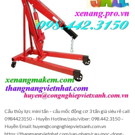
Cẩu thủy lực mini tấn – cẩu mốc động cơ 3 tấn giá siêu rẻ call
0984423150 – Huyền Hotline/zalo/viber: 098.442.3150 –
Huyền Email: huyen@congnghiepvietxanh.com.vn
https://thangnangvietnhat.com/san-pham/cau-moc-dong-