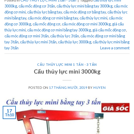
Posted in
CẨU THỦY LỰC MINI 1 tấn - 3 tấn
|
Tagged
cẩu thủy lực mini
3000kg
,
cẩu mốc động cơ 3 tấn
,
cẩu thủy lực mini bằng tay 3000kg
,
cẩu móc
động cơ mini
,
cẩu thủy lực bằng tay
,
cẩu móc động cơ bằng tay
,
cẩu thủy lực
mini bằng tay
,
cẩu móc động cơ mini bằng tay
,
cẩu thủy lực mini
,
cẩu móc
động cơ 3000kg
,
cẩu mốc động cơ
,
cẩu móc động cơ mini 3000kg
,
giá cẩu
thủy lực mini
,
cẩu móc động cơ mini bằng tay 3000kg
,
giá cẩu mốc động cơ
,
cẩu móc động cơ mini 3 tấn
,
cẩu thủy lực 3 tấn
,
cẩu móc động cơ mini bằng
tay 3 tấn
,
cẩu thủy lực mini 3 tấn
,
cẩu thủy lực 3000kg
,
cẩu thủy lực mini bằng
tay 3 tấn
Leave a comment
CẨU THỦY LỰC MINI 1 TẤN - 3 TẤN
Cẩu thủy lực mini 3000kg
POSTED ON
17 THÁNG MƯỜI, 2019
BY
HUYEN
17
Th10