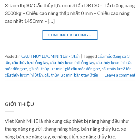
3-tan-dbj30/ Cẩu thủy lực mini 3 tấn DBJ30 – Tải trọng nâng
3000kg – Chiều cao nâng thấp nhất 0 mm – Chiều cao nâng
cao nhất 1450mm – […]
CONTINUE READING
→
Posted in
CẨU THỦY LỰC MINI 1 tấn - 3 tấn
|
Tagged
cẩu mốc động cơ 3
tấn
,
cẩu thủy lực bằng tay
,
cẩu thủy lực mini bằng tay
,
cẩu thủy lực mini
,
cẩu
mốc động cơ
,
giá cẩu thủy lực mini
,
giá cẩu mốc động cơ
,
cẩu thủy lực 3 tấn
,
cẩu thủy lực mini 3 tấn
,
cẩu thủy lực mini bằng tay 3 tấn
Leave a comment
GIỚI THIỆU
Viet Xanh MHE là nhà cung cấp thiết bị nâng hàng đầu như
thang nâng người, thang nâng hàng, bàn nâng thủy lực, xe
nâng bàn, xe nâng tay, xe nâng điện, xe nâng thủy lực.