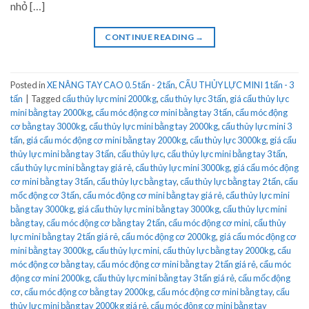
nhỏ […]
CONTINUE READING
→
Posted in
XE NÂNG TAY CAO 0.5 tấn - 2 tấn
,
CẨU THỦY LỰC MINI 1 tấn - 3
tấn
|
Tagged
cẩu thủy lực mini 2000kg
,
cẩu thủy lực 3 tấn
,
giá cẩu thủy lực
mini bằng tay 2000kg
,
cẩu móc động cơ mini bằng tay 3 tấn
,
cẩu móc động
cơ bằng tay 3000kg
,
cẩu thủy lực mini bằng tay 2000kg
,
cẩu thủy lực mini 3
tấn
,
giá cẩu móc động cơ mini bằng tay 2000kg
,
cẩu thủy lực 3000kg
,
giá cẩu
thủy lực mini bằng tay 3 tấn
,
cẩu thủy lực
,
cẩu thủy lực mini bằng tay 3 tấn
,
cẩu thủy lực mini bằng tay giá rẻ
,
cẩu thủy lực mini 3000kg
,
giá cẩu móc động
cơ mini bằng tay 3 tấn
,
cẩu thủy lực bằng tay
,
cẩu thủy lực bằng tay 2 tấn
,
cẩu
mốc động cơ 3 tấn
,
cẩu móc động cơ mini bằng tay giá rẻ
,
cẩu thủy lực mini
bằng tay 3000kg
,
giá cẩu thủy lực mini bằng tay 3000kg
,
cẩu thủy lực mini
bằng tay
,
cẩu móc động cơ bằng tay 2 tấn
,
cẩu móc động cơ mini
,
cẩu thủy
lực mini bằng tay 2 tấn giá rẻ
,
cẩu móc động cơ 2000kg
,
giá cẩu móc động cơ
mini bằng tay 3000kg
,
cẩu thủy lực mini
,
cẩu thủy lực bằng tay 2000kg
,
cẩu
móc động cơ bằng tay
,
cẩu móc động cơ mini bằng tay 2 tấn giá rẻ
,
cẩu móc
động cơ mini 2000kg
,
cẩu thủy lực mini bằng tay 3 tấn giá rẻ
,
cẩu mốc động
cơ
,
cẩu móc động cơ bằng tay 2000kg
,
cẩu móc động cơ mini bằng tay
,
cẩu
thủy lực mini bằng tay 2000kg giá rẻ
,
cẩu móc động cơ mini bằng tay