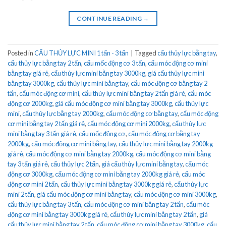
CONTINUE READING
→
Posted in
CẨU THỦY LỰC MINI 1 tấn - 3 tấn
|
Tagged
cẩu thủy lực bằng tay
,
cẩu thủy lực bằng tay 2 tấn
,
cẩu mốc động cơ 3 tấn
,
cẩu móc động cơ mini
bằng tay giá rẻ
,
cẩu thủy lực mini bằng tay 3000kg
,
giá cẩu thủy lực mini
bằng tay 3000kg
,
cẩu thủy lực mini bằng tay
,
cẩu móc động cơ bằng tay 2
tấn
,
cẩu móc động cơ mini
,
cẩu thủy lực mini bằng tay 2 tấn giá rẻ
,
cẩu móc
động cơ 2000kg
,
giá cẩu móc động cơ mini bằng tay 3000kg
,
cẩu thủy lực
mini
,
cẩu thủy lực bằng tay 2000kg
,
cẩu móc động cơ bằng tay
,
cẩu móc động
cơ mini bằng tay 2 tấn giá rẻ
,
cẩu móc động cơ mini 2000kg
,
cẩu thủy lực
mini bằng tay 3 tấn giá rẻ
,
cẩu mốc động cơ
,
cẩu móc động cơ bằng tay
2000kg
,
cẩu móc động cơ mini bằng tay
,
cẩu thủy lực mini bằng tay 2000kg
giá rẻ
,
cẩu móc động cơ mini bằng tay 2000kg
,
cẩu móc động cơ mini bằng
tay 3 tấn giá rẻ
,
cẩu thủy lực 2 tấn
,
giá cẩu thủy lực mini bằng tay
,
cẩu móc
động cơ 3000kg
,
cẩu móc động cơ mini bằng tay 2000kg giá rẻ
,
cẩu móc
động cơ mini 2 tấn
,
cẩu thủy lực mini bằng tay 3000kg giá rẻ
,
cẩu thủy lực
mini 2 tấn
,
giá cẩu móc động cơ mini bằng tay
,
cẩu móc động cơ mini 3000kg
,
cẩu thủy lực bằng tay 3 tấn
,
cẩu móc động cơ mini bằng tay 2 tấn
,
cẩu móc
động cơ mini bằng tay 3000kg giá rẻ
,
cẩu thủy lực mini bằng tay 2 tấn
,
giá
cẩu thủy lực mini bằng tay 2 tấn
,
cẩu móc động cơ mini bằng tay 3000kg
,
cẩu