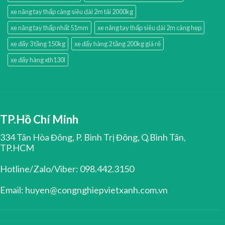
xe nâng tay thấp càng siêu dài 2m tải 2000kg
xe nâng tay thấp nhất 51mm
xe nâng tay thấp siêu dài 2m càng hẹp
xe đẩy 3 tầng 150kg
xe đẩy hàng 2 tầng 200kg giá rẻ
xe đẩy hàng xth130l
TP.Hồ Chí Minh
334 Tân Hòa Đông, P. Bình Trị Đông, Q.Bình Tân,
TP.HCM
Hotline/Zalo/Viber: 098.442.3150
Email: huyen@congnghiepvietxanh.com.vn