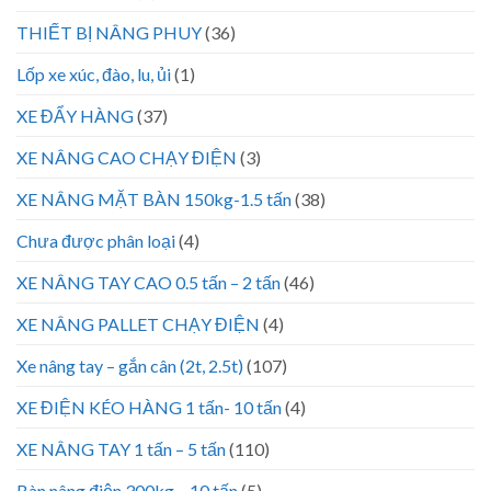
THIẾT BỊ NÂNG PHUY
(36)
Lốp xe xúc, đào, lu, ủi
(1)
XE ĐẨY HÀNG
(37)
XE NÂNG CAO CHẠY ĐIỆN
(3)
XE NÂNG MẶT BÀN 150kg-1.5 tấn
(38)
Chưa được phân loại
(4)
XE NÂNG TAY CAO 0.5 tấn – 2 tấn
(46)
XE NÂNG PALLET CHẠY ĐIỆN
(4)
Xe nâng tay – gắn cân (2t, 2.5t)
(107)
XE ĐIỆN KÉO HÀNG 1 tấn- 10 tấn
(4)
XE NÂNG TAY 1 tấn – 5 tấn
(110)
Bàn nâng điện 300kg – 10 tấn
(5)