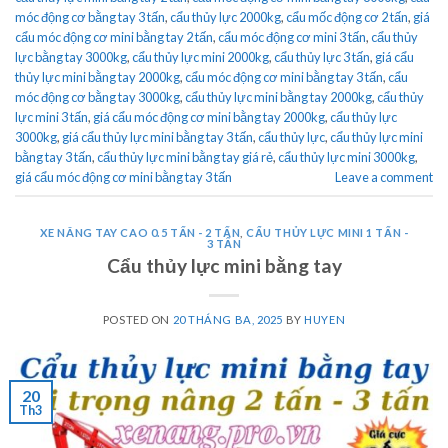
móc động cơ bằng tay 3 tấn
,
cẩu thủy lực 2000kg
,
cẩu mốc động cơ 2 tấn
,
giá
cẩu móc động cơ mini bằng tay 2 tấn
,
cẩu móc động cơ mini 3 tấn
,
cẩu thủy
lực bằng tay 3000kg
,
cẩu thủy lực mini 2000kg
,
cẩu thủy lực 3 tấn
,
giá cẩu
thủy lực mini bằng tay 2000kg
,
cẩu móc động cơ mini bằng tay 3 tấn
,
cẩu
móc động cơ bằng tay 3000kg
,
cẩu thủy lực mini bằng tay 2000kg
,
cẩu thủy
lực mini 3 tấn
,
giá cẩu móc động cơ mini bằng tay 2000kg
,
cẩu thủy lực
3000kg
,
giá cẩu thủy lực mini bằng tay 3 tấn
,
cẩu thủy lực
,
cẩu thủy lực mini
bằng tay 3 tấn
,
cẩu thủy lực mini bằng tay giá rẻ
,
cẩu thủy lực mini 3000kg
,
giá cẩu móc động cơ mini bằng tay 3 tấn
Leave a comment
XE NÂNG TAY CAO 0.5 TẤN - 2 TẤN
,
CẨU THỦY LỰC MINI 1 TẤN -
3 TẤN
Cẩu thủy lực mini bằng tay
POSTED ON
20 THÁNG BA, 2025
BY
HUYEN
20
Th3