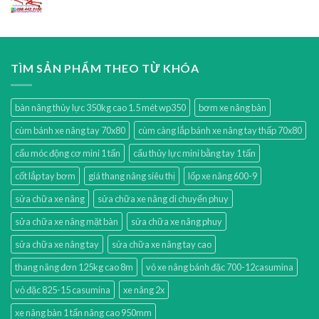
TÌM SẢN PHẨM THEO TỪ KHÓA
bàn nâng thủy lực 350kg cao 1.5 mét wp350
bơm xe nâng bàn
cùm bánh xe nâng tay 70x80
cùm càng lắp bánh xe nâng tay thấp 70x80
cẩu móc động cơ mini 1 tấn
cẩu thủy lực mini bằng tay 1 tấn
cốt lắp tay bơm
giá thang nâng siêu thị
lốp xe nâng 600-9
sửa chữa xe nâng
sửa chữa xe nâng di chuyển phuy
sửa chữa xe nâng mặt bàn
sửa chữa xe nâng phuy
sửa chữa xe nâng tay
sửa chữa xe nâng tay cao
thang nâng đơn 125kg cao 8m
vỏ xe nâng bánh đặc 700-12casumina
vỏ đặc 825-15 casumina
xe nâng 2x
xe nâng bàn 1 tấn nâng cao 950mm