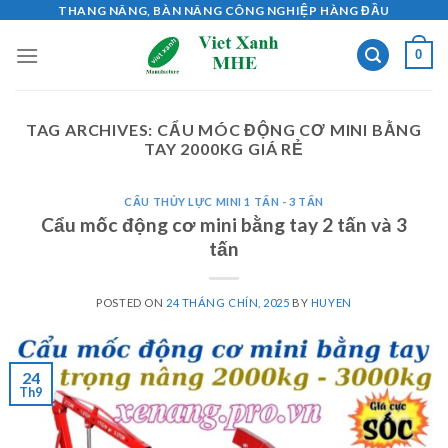
Skip
THANG NÂNG, BÀN NÂNG CÔNG NGHIỆP HÀNG ĐẦU
to
0
content
TAG ARCHIVES:
CẨU MÓC ĐỘNG CƠ MINI BẰNG
TAY 2000KG GIÁ RẺ
CẨU THỦY LỰC MINI 1 TẤN - 3 TẤN
Cẩu mốc động cơ mini bằng tay 2 tấn và 3
tấn
POSTED ON
24 THÁNG CHÍN, 2025
BY
HUYEN
24
Th9