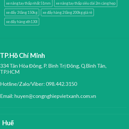
xe nâng tay thấp nhất 51mm
xe nâng tay thấp siêu dài 2m càng hẹp
xe đẩy 3 tầng 150kg
xe đẩy hàng 2 tầng 200kg giá rẻ
xe đẩy hàng xth130l
TP.Hồ Chí Minh
334 Tân Hòa Đông, P. Bình Trị Đông, Q.Bình Tân,
TP.HCM
Hotline/Zalo/Viber: 098.442.3150
Email: huyen@congnghiepvietxanh.com.vn
Huế