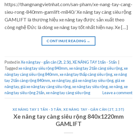
https://thangnangvietnhat.com/san-pham/xe-nang-tay-cang-
sieu-rong-840mm-gamlift-m840/ Xe nâng tay càng siêu rộng
GAMLIFT là thương hiệu xe nâng tay được sản xuất theo
công nghệ Đức là dòng xe nâng tay tốt nhất hiện nay. Xe […]
CONTINUE READING
→
Posted in
Xe nâng tay - gắn cân (2t, 2.5t)
,
XE NÂNG TAY 1 tấn - 5 tấn
|
Tagged
xe nâng tay siêu rộng 840mm
,
xe nâng tay 2 tấn càng siêu rộng
,
xe
nâng tay càng siêu rộng 840mm
,
xe nâng tay thấp càng siêu rộng
,
xe nâng
tay 2 tấn càng rộng 840mm
,
xe nâng tay
,
giá xe nâng tay siêu rộng
,
giá xe
nâng tay
,
giá xe nâng tay càng siêu rộng
,
xe nâng tay siêu rộng
,
xe nâng
,
xe
nâng tay siêu rộng 2 tấn
,
xe nâng tay càng siêu rộng
Leave a comment
XE NÂNG TAY 1 TẤN - 5 TẤN
,
XE NÂNG TAY - GẮN CÂN (2T, 2.5T)
Xe nâng tay càng siêu rộng 840x1220mm
GAMLIFT