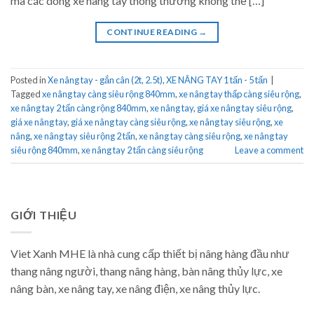
mà các dòng xe nâng tay thông thường không thể […]
CONTINUE READING
→
Posted in
Xe nâng tay - gắn cân (2t, 2.5t)
,
XE NÂNG TAY 1 tấn - 5 tấn
|
Tagged
xe nâng tay càng siêu rộng 840mm
,
xe nâng tay thấp càng siêu rộng
,
xe nâng tay 2 tấn càng rộng 840mm
,
xe nâng tay
,
giá xe nâng tay siêu rộng
,
giá xe nâng tay
,
giá xe nâng tay càng siêu rộng
,
xe nâng tay siêu rộng
,
xe
nâng
,
xe nâng tay siêu rộng 2 tấn
,
xe nâng tay càng siêu rộng
,
xe nâng tay
siêu rộng 840mm
,
xe nâng tay 2 tấn càng siêu rộng
Leave a comment
GIỚI THIỆU
Viet Xanh MHE là nhà cung cấp thiết bị nâng hàng đầu như
thang nâng người, thang nâng hàng, bàn nâng thủy lực, xe
nâng bàn, xe nâng tay, xe nâng điện, xe nâng thủy lực.