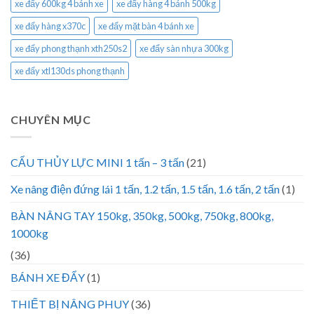
xe đẩy 600kg 4 bánh xe
xe đẩy hàng 4 bánh 500kg
xe đẩy hàng x370c
xe đẩy mặt bàn 4 bánh xe
xe đẩy phong thạnh xth250s2
xe đẩy sàn nhựa 300kg
xe đẩy xtl130ds phong thạnh
CHUYÊN MỤC
CẨU THỦY LỰC MINI 1 tấn – 3 tấn
(21)
Xe nâng điện đứng lái 1 tấn, 1.2 tấn, 1.5 tấn, 1.6 tấn, 2 tấn
(1)
BÀN NÂNG TAY 150kg, 350kg, 500kg, 750kg, 800kg,
1000kg
(36)
BÁNH XE ĐẨY
(1)
THIẾT BỊ NÂNG PHUY
(36)