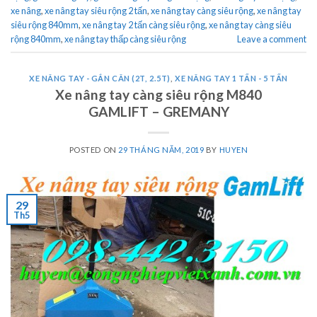
xe nâng
,
xe nâng tay siêu rộng 2 tấn
,
xe nâng tay càng siêu rộng
,
xe nâng tay
siêu rộng 840mm
,
xe nâng tay 2 tấn càng siêu rộng
,
xe nâng tay càng siêu
rộng 840mm
,
xe nâng tay thấp càng siêu rộng
Leave a comment
XE NÂNG TAY - GẮN CÂN (2T, 2.5T)
,
XE NÂNG TAY 1 TẤN - 5 TẤN
Xe nâng tay càng siêu rộng M840
GAMLIFT – GREMANY
POSTED ON
29 THÁNG NĂM, 2019
BY
HUYEN
29
Th5