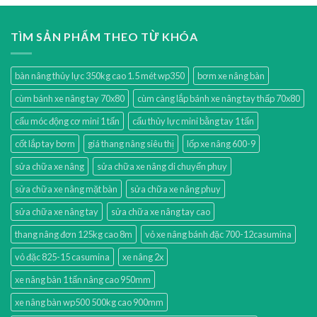
TÌM SẢN PHẨM THEO TỪ KHÓA
bàn nâng thủy lực 350kg cao 1.5 mét wp350
bơm xe nâng bàn
cùm bánh xe nâng tay 70x80
cùm càng lắp bánh xe nâng tay thấp 70x80
cẩu móc động cơ mini 1 tấn
cẩu thủy lực mini bằng tay 1 tấn
cốt lắp tay bơm
giá thang nâng siêu thị
lốp xe nâng 600-9
sửa chữa xe nâng
sửa chữa xe nâng di chuyển phuy
sửa chữa xe nâng mặt bàn
sửa chữa xe nâng phuy
sửa chữa xe nâng tay
sửa chữa xe nâng tay cao
thang nâng đơn 125kg cao 8m
vỏ xe nâng bánh đặc 700-12casumina
vỏ đặc 825-15 casumina
xe nâng 2x
xe nâng bàn 1 tấn nâng cao 950mm
xe nâng bàn wp500 500kg cao 900mm