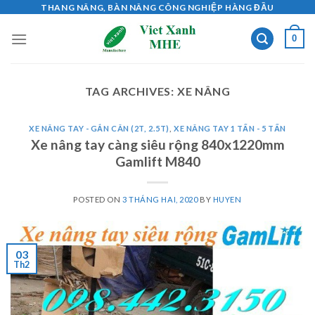
Skip
THANG NÂNG, BÀN NÂNG CÔNG NGHIỆP HÀNG ĐẦU
to
0
content
TAG ARCHIVES:
XE NÂNG
XE NÂNG TAY - GẮN CÂN (2T, 2.5T)
,
XE NÂNG TAY 1 TẤN - 5 TẤN
Xe nâng tay càng siêu rộng 840x1220mm
Gamlift M840
POSTED ON
3 THÁNG HAI, 2020
BY
HUYEN
03
Th2