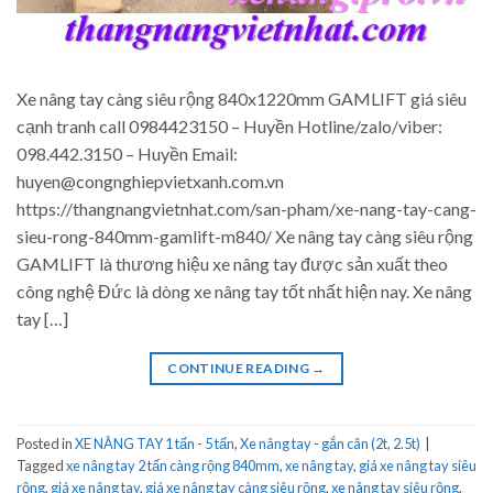
Xe nâng tay càng siêu rộng 840x1220mm GAMLIFT giá siêu
cạnh tranh call 0984423150 – Huyền Hotline/zalo/viber:
098.442.3150 – Huyền Email:
huyen@congnghiepvietxanh.com.vn
https://thangnangvietnhat.com/san-pham/xe-nang-tay-cang-
sieu-rong-840mm-gamlift-m840/ Xe nâng tay càng siêu rộng
GAMLIFT là thương hiệu xe nâng tay được sản xuất theo
công nghệ Đức là dòng xe nâng tay tốt nhất hiện nay. Xe nâng
tay […]
CONTINUE READING
→
Posted in
XE NÂNG TAY 1 tấn - 5 tấn
,
Xe nâng tay - gắn cân (2t, 2.5t)
|
Tagged
xe nâng tay 2 tấn càng rộng 840mm
,
xe nâng tay
,
giá xe nâng tay siêu
rộng
,
giá xe nâng tay
,
giá xe nâng tay càng siêu rộng
,
xe nâng tay siêu rộng
,