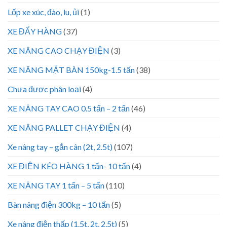
Lốp xe xúc, đào, lu, ủi
(1)
XE ĐẨY HÀNG
(37)
XE NÂNG CAO CHẠY ĐIỆN
(3)
XE NÂNG MẶT BÀN 150kg-1.5 tấn
(38)
Chưa được phân loại
(4)
XE NÂNG TAY CAO 0.5 tấn – 2 tấn
(46)
XE NÂNG PALLET CHẠY ĐIỆN
(4)
Xe nâng tay – gắn cân (2t, 2.5t)
(107)
XE ĐIỆN KÉO HÀNG 1 tấn- 10 tấn
(4)
XE NÂNG TAY 1 tấn – 5 tấn
(110)
Bàn nâng điện 300kg – 10 tấn
(5)
Xe nâng điện thấp (1.5t, 2t, 2.5t)
(5)