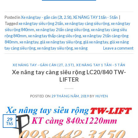
Posted in
Xe nâng tay - gắn cân (2t, 2.5t)
,
XE NÂNG TAY 1 tấn - 5 tấn
|
Tagged
xe nâng tay siêu rộng 2 tấn
,
xe nâng tay càng siêu rộng
,
xe nâng tay
siêu rộng 840mm
,
xe nâng tay 2 tấn càng siêu rộng
,
xe nâng tay càng siêu
rộng 840mm
,
xe nâng tay thấp càng siêu rộng
,
xe nâng tay 2 tấn càng rộng
840mm
,
xe nâng tay
,
giá xe nâng tay siêu rộng
,
giá xe nâng tay
,
giá xe nâng
tay càng siêu rộng
,
xe nâng tay siêu rộng
,
xe nâng
Leave a comment
XE NÂNG TAY - GẮN CÂN (2T, 2.5T)
,
XE NÂNG TAY 1 TẤN - 5 TẤN
Xe nâng tay càng siêu rộng LC20/840 TW-
LIFTER
POSTED ON
29 THÁNG NĂM, 2019
BY
HUYEN
29
Th5